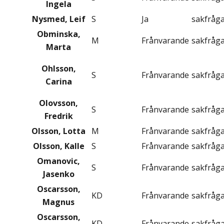
Ingela
Nysmed, Leif
S
Ja
sakfråg
Obminska,
M
Frånvarande
sakfråg
Marta
Ohlsson,
S
Frånvarande
sakfråg
Carina
Olovsson,
S
Frånvarande
sakfråg
Fredrik
Olsson, Lotta
M
Frånvarande
sakfråg
Olsson, Kalle
S
Frånvarande
sakfråg
Omanovic,
S
Frånvarande
sakfråg
Jasenko
Oscarsson,
KD
Frånvarande
sakfråg
Magnus
Oscarsson,
KD
Frånvarande
sakfråg