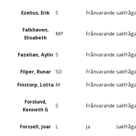
Ezelius, Erik
S
Frånvarande
sakfråg
Falkhaven,
MP
Frånvarande
sakfråg
Elisabeth
Fazelian, Aylin
S
Frånvarande
sakfråg
Filper, Runar
SD
Frånvarande
sakfråg
Finstorp, Lotta
M
Frånvarande
sakfråg
Forslund,
S
Frånvarande
sakfråg
Kenneth G
Forssell, Joar
L
Ja
sakfråg