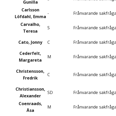
Gunilla
Carlsson
-
Frånvarande
sakfråg
Löfdahl, Emma
Carvalho,
S
Frånvarande
sakfråg
Teresa
Cato, Jonny
C
Frånvarande
sakfråg
Cederfelt,
M
Frånvarande
sakfråg
Margareta
Christensson,
C
Frånvarande
sakfråg
Fredrik
Christiansson,
SD
Frånvarande
sakfråg
Alexander
Coenraads,
M
Frånvarande
sakfråg
Åsa