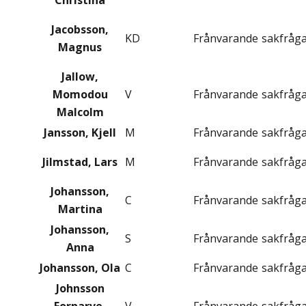
Christina
Jacobsson,
KD
Frånvarande
sakfråg
Magnus
Jallow,
Momodou
V
Frånvarande
sakfråg
Malcolm
Jansson, Kjell
M
Frånvarande
sakfråg
Jilmstad, Lars
M
Frånvarande
sakfråg
Johansson,
C
Frånvarande
sakfråg
Martina
Johansson,
S
Frånvarande
sakfråg
Anna
Johansson, Ola
C
Frånvarande
sakfråg
Johnsson