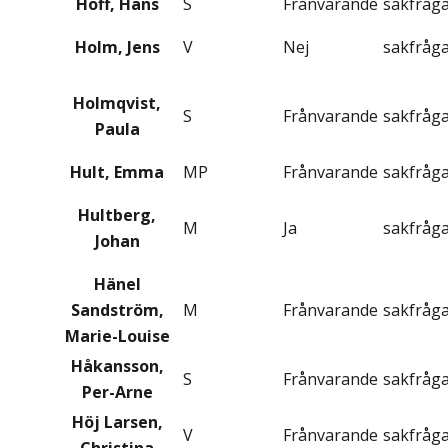
Hoff, Hans
S
Frånvarande
sakfråg
Holm, Jens
V
Nej
sakfråg
Holmqvist,
S
Frånvarande
sakfråg
Paula
Hult, Emma
MP
Frånvarande
sakfråg
Hultberg,
M
Ja
sakfråg
Johan
Hänel
Sandström,
M
Frånvarande
sakfråg
Marie-Louise
Håkansson,
S
Frånvarande
sakfråg
Per-Arne
Höj Larsen,
V
Frånvarande
sakfråg