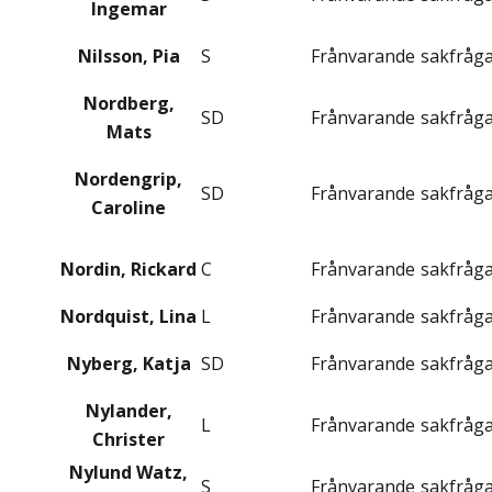
Ingemar
Nilsson, Pia
S
Frånvarande
sakfråg
Nordberg,
SD
Frånvarande
sakfråg
Mats
Nordengrip,
SD
Frånvarande
sakfråg
Caroline
Nordin, Rickard
C
Frånvarande
sakfråg
Nordquist, Lina
L
Frånvarande
sakfråg
Nyberg, Katja
SD
Frånvarande
sakfråg
Nylander,
L
Frånvarande
sakfråg
Christer
Nylund Watz,
S
Frånvarande
sakfråg