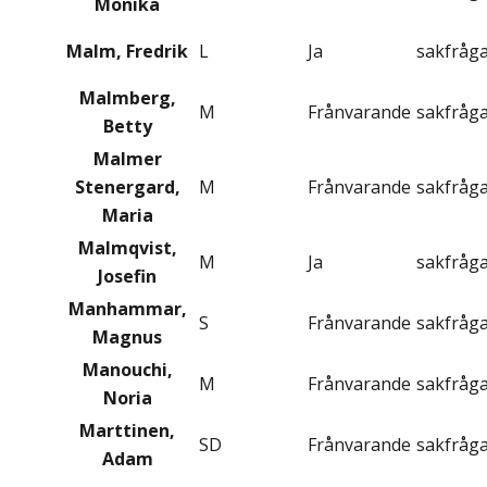
Monika
Malm, Fredrik
L
Ja
sakfråg
Malmberg,
M
Frånvarande
sakfråg
Betty
Malmer
Stenergard,
M
Frånvarande
sakfråg
Maria
Malmqvist,
M
Ja
sakfråg
Josefin
Manhammar,
S
Frånvarande
sakfråg
Magnus
Manouchi,
M
Frånvarande
sakfråg
Noria
Marttinen,
SD
Frånvarande
sakfråg
Adam