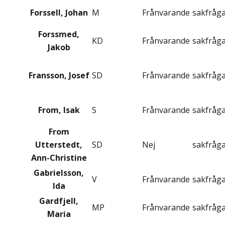
Forssell, Johan
M
Frånvarande
sakfråg
Forssmed,
KD
Frånvarande
sakfråg
Jakob
Fransson, Josef
SD
Frånvarande
sakfråg
From, Isak
S
Frånvarande
sakfråg
From
Utterstedt,
SD
Nej
sakfråg
Ann-Christine
Gabrielsson,
V
Frånvarande
sakfråg
Ida
Gardfjell,
MP
Frånvarande
sakfråg
Maria