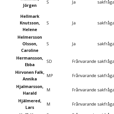
S
Ja
sakfråg
Jörgen
Hellmark
Knutsson,
S
Ja
sakfråg
Helene
Helmersson
Olsson,
S
Ja
sakfråg
Caroline
Hermansson,
SD
Frånvarande
sakfråg
Ebba
Hirvonen Falk,
MP
Frånvarande
sakfråg
Annika
Hjalmarsson,
M
Frånvarande
sakfråg
Harald
Hjälmered,
M
Frånvarande
sakfråg
Lars