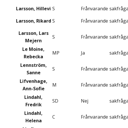
Larsson, Hillevi
S
Frånvarande
sakfråg
Larsson, Rikard
S
Frånvarande
sakfråg
Larsson, Lars
S
Frånvarande
sakfråg
Mejern
Le Moine,
MP
Ja
sakfråg
Rebecka
Lennström,
S
Frånvarande
sakfråg
Sanne
Lifvenhage,
M
Frånvarande
sakfråg
Ann-Sofie
Lindahl,
SD
Nej
sakfråg
Fredrik
Lindahl,
C
Frånvarande
sakfråg
Helena