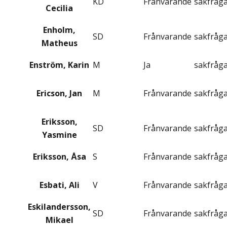
KD
Frånvarande
sakfråg
Cecilia
Enholm,
SD
Frånvarande
sakfråg
Matheus
Enström, Karin
M
Ja
sakfråg
Ericson, Jan
M
Frånvarande
sakfråg
Eriksson,
SD
Frånvarande
sakfråg
Yasmine
Eriksson, Åsa
S
Frånvarande
sakfråg
Esbati, Ali
V
Frånvarande
sakfråg
Eskilandersson,
SD
Frånvarande
sakfråg
Mikael