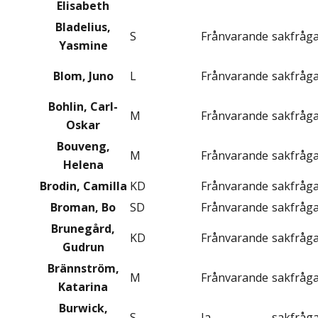
Elisabeth
Bladelius,
S
Frånvarande
sakfråg
Yasmine
Blom, Juno
L
Frånvarande
sakfråg
Bohlin, Carl-
M
Frånvarande
sakfråg
Oskar
Bouveng,
M
Frånvarande
sakfråg
Helena
Brodin, Camilla
KD
Frånvarande
sakfråg
Broman, Bo
SD
Frånvarande
sakfråg
Brunegård,
KD
Frånvarande
sakfråg
Gudrun
Brännström,
M
Frånvarande
sakfråg
Katarina
Burwick,
S
Ja
sakfråg