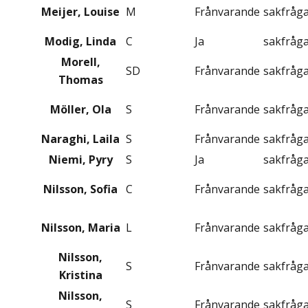
Meijer, Louise
M
Frånvarande
sakfråg
Modig, Linda
C
Ja
sakfråg
Morell,
SD
Frånvarande
sakfråg
Thomas
Möller, Ola
S
Frånvarande
sakfråg
Naraghi, Laila
S
Frånvarande
sakfråg
Niemi, Pyry
S
Ja
sakfråg
Nilsson, Sofia
C
Frånvarande
sakfråg
Nilsson, Maria
L
Frånvarande
sakfråg
Nilsson,
S
Frånvarande
sakfråg
Kristina
Nilsson,
S
Frånvarande
sakfråg