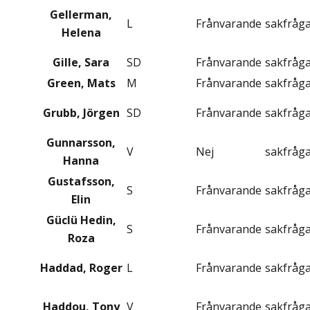
Gellerman,
L
Frånvarande
sakfråg
Helena
Gille, Sara
SD
Frånvarande
sakfråg
Green, Mats
M
Frånvarande
sakfråg
Grubb, Jörgen
SD
Frånvarande
sakfråg
Gunnarsson,
V
Nej
sakfråg
Hanna
Gustafsson,
S
Frånvarande
sakfråg
Elin
Güclü Hedin,
S
Frånvarande
sakfråg
Roza
Haddad, Roger
L
Frånvarande
sakfråg
Haddou, Tony
V
Frånvarande
sakfråg