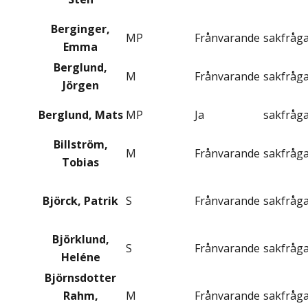
Berginger,
MP
Frånvarande
sakfråg
Emma
Berglund,
M
Frånvarande
sakfråg
Jörgen
Berglund, Mats
MP
Ja
sakfråg
Billström,
M
Frånvarande
sakfråg
Tobias
Björck, Patrik
S
Frånvarande
sakfråg
Björklund,
S
Frånvarande
sakfråg
Heléne
Björnsdotter
Rahm,
M
Frånvarande
sakfråg