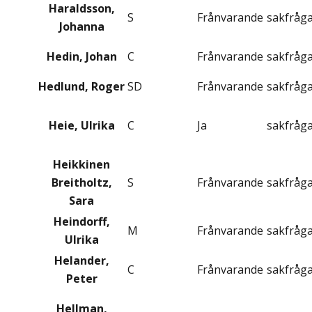
Haraldsson,
S
Frånvarande
sakfråg
Johanna
Hedin, Johan
C
Frånvarande
sakfråg
Hedlund, Roger
SD
Frånvarande
sakfråg
Heie, Ulrika
C
Ja
sakfråg
Heikkinen
Breitholtz,
S
Frånvarande
sakfråg
Sara
Heindorff,
M
Frånvarande
sakfråg
Ulrika
Helander,
C
Frånvarande
sakfråg
Peter
Hellman,