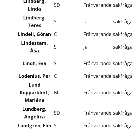
Lindberg,
SD
Frånvarande
sakfråg
Linda
Lindberg,
S
Ja
sakfråg
Teres
Lindell, Göran
C
Frånvarande
sakfråg
Lindestam,
S
Ja
sakfråg
Åsa
Lindh, Eva
S
Frånvarande
sakfråg
Lodenius, Per
C
Frånvarande
sakfråg
Lund
Kopparklint,
M
Frånvarande
sakfråg
Marléne
Lundberg,
SD
Frånvarande
sakfråg
Angelica
Lundgren, Elin
S
Frånvarande
sakfråg