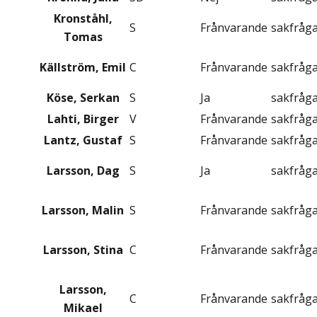
Kronståhl,
S
Frånvarande
sakfråg
Tomas
Källström, Emil
C
Frånvarande
sakfråg
Köse, Serkan
S
Ja
sakfråg
Lahti, Birger
V
Frånvarande
sakfråg
Lantz, Gustaf
S
Frånvarande
sakfråg
Larsson, Dag
S
Ja
sakfråg
Larsson, Malin
S
Frånvarande
sakfråg
Larsson, Stina
C
Frånvarande
sakfråg
Larsson,
C
Frånvarande
sakfråg
Mikael