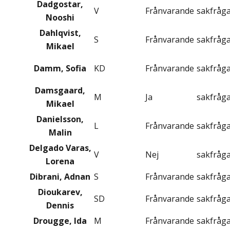
Dadgostar,
V
Frånvarande
sakfråg
Nooshi
Dahlqvist,
S
Frånvarande
sakfråg
Mikael
Damm, Sofia
KD
Frånvarande
sakfråg
Damsgaard,
M
Ja
sakfråg
Mikael
Danielsson,
L
Frånvarande
sakfråg
Malin
Delgado Varas,
V
Nej
sakfråg
Lorena
Dibrani, Adnan
S
Frånvarande
sakfråg
Dioukarev,
SD
Frånvarande
sakfråg
Dennis
Drougge, Ida
M
Frånvarande
sakfråg