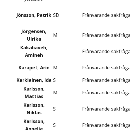
Jönsson, Patrik
SD
Frånvarande
sakfråg
Jörgensen,
M
Frånvarande
sakfråg
Ulrika
Kakabaveh,
-
Frånvarande
sakfråg
Amineh
Karapet, Arin
M
Frånvarande
sakfråg
Karkiainen, Ida
S
Frånvarande
sakfråg
Karlsson,
M
Frånvarande
sakfråg
Mattias
Karlsson,
S
Frånvarande
sakfråg
Niklas
Karlsson,
S
Frånvarande
sakfråg
Annelie