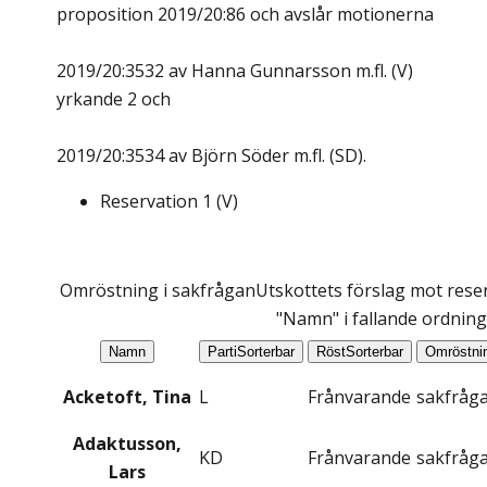
proposition 2019/20:86 och avslår motionerna
2019/20:3532 av Hanna Gunnarsson m.fl. (V)
yrkande 2 och
2019/20:3534 av Björn Söder m.fl. (SD).
Reservation
1
(
V
)
Omröstning i sakfrågan
Utskottets förslag mot reser
"Namn" i fallande ordning
Namn
Parti
Sorterbar
Röst
Sorterbar
Omröstni
Acketoft, Tina
L
Frånvarande
sakfråg
Adaktusson,
KD
Frånvarande
sakfråg
Lars