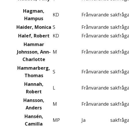
Hagman,
KD
Frånvarande
sakfråg
Hampus
Haider, Monica
S
Frånvarande
sakfråg
Halef, Robert
KD
Frånvarande
sakfråg
Hammar
Johnsson, Ann-
M
Frånvarande
sakfråg
Charlotte
Hammarberg,
S
Frånvarande
sakfråg
Thomas
Hannah,
L
Frånvarande
sakfråg
Robert
Hansson,
M
Frånvarande
sakfråg
Anders
Hansén,
MP
Ja
sakfråg
Camilla