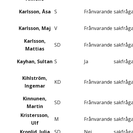
Karlsson, Åsa
S
Frånvarande
sakfråg
Karlsson, Maj
V
Frånvarande
sakfråg
Karlsson,
SD
Frånvarande
sakfråg
Mattias
Kayhan, Sultan
S
Ja
sakfråg
Kihlström,
KD
Frånvarande
sakfråg
Ingemar
Kinnunen,
SD
Frånvarande
sakfråg
Martin
Kristersson,
M
Frånvarande
sakfråg
Ulf
Kronlid, Julia
SD
Nej
sakfråg