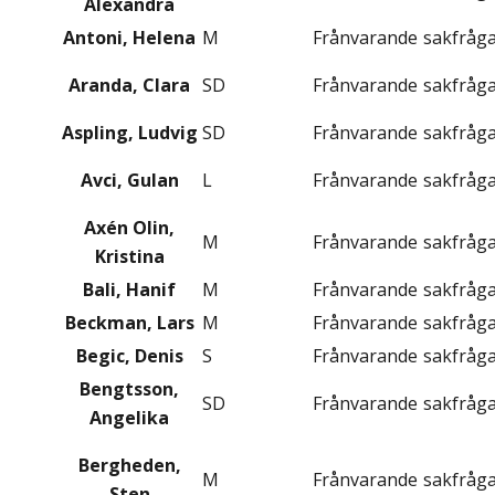
Alexandra
Antoni, Helena
M
Frånvarande
sakfråg
Aranda, Clara
SD
Frånvarande
sakfråg
Aspling, Ludvig
SD
Frånvarande
sakfråg
Avci, Gulan
L
Frånvarande
sakfråg
Axén Olin,
M
Frånvarande
sakfråg
Kristina
Bali, Hanif
M
Frånvarande
sakfråg
Beckman, Lars
M
Frånvarande
sakfråg
Begic, Denis
S
Frånvarande
sakfråg
Bengtsson,
SD
Frånvarande
sakfråg
Angelika
Bergheden,
M
Frånvarande
sakfråg
Sten