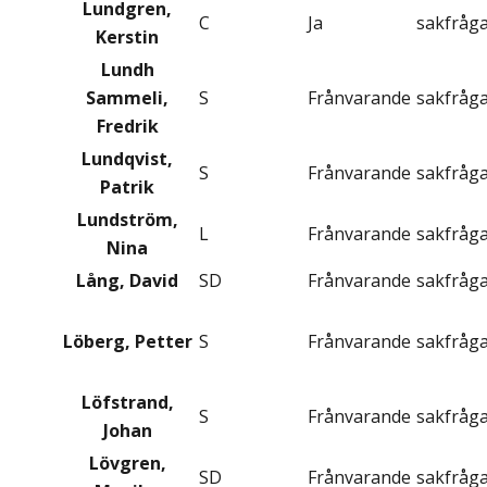
Lundgren,
C
Ja
sakfråg
Kerstin
Lundh
Sammeli,
S
Frånvarande
sakfråg
Fredrik
Lundqvist,
S
Frånvarande
sakfråg
Patrik
Lundström,
L
Frånvarande
sakfråg
Nina
Lång, David
SD
Frånvarande
sakfråg
Löberg, Petter
S
Frånvarande
sakfråg
Löfstrand,
S
Frånvarande
sakfråg
Johan
Lövgren,
SD
Frånvarande
sakfråg