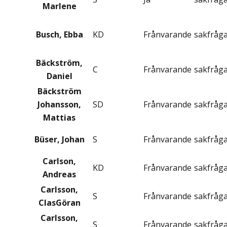
Marlene
Busch, Ebba
KD
Frånvarande
sakfråg
Bäckström,
C
Frånvarande
sakfråg
Daniel
Bäckström
Johansson,
SD
Frånvarande
sakfråg
Mattias
Büser, Johan
S
Frånvarande
sakfråg
Carlson,
KD
Frånvarande
sakfråg
Andreas
Carlsson,
S
Frånvarande
sakfråg
ClasGöran
Carlsson,
S
Frånvarande
sakfråg