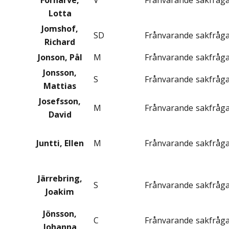
Fornarve,
V
Frånvarande
sakfråg
Lotta
Jomshof,
SD
Frånvarande
sakfråg
Richard
Jonson, Pål
M
Frånvarande
sakfråg
Jonsson,
S
Frånvarande
sakfråg
Mattias
Josefsson,
M
Frånvarande
sakfråg
David
Juntti, Ellen
M
Frånvarande
sakfråg
Järrebring,
S
Frånvarande
sakfråg
Joakim
Jönsson,
C
Frånvarande
sakfråg
Johanna