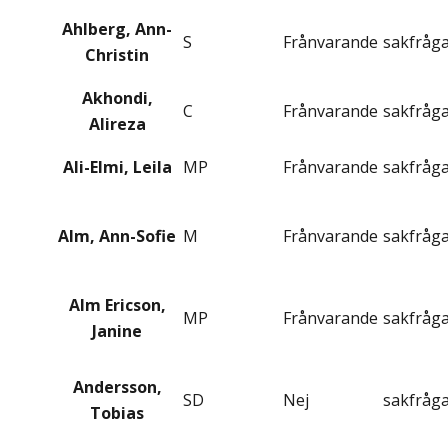
Ahlberg, Ann-
S
Frånvarande
sakfråg
Christin
Akhondi,
C
Frånvarande
sakfråg
Alireza
Ali-Elmi, Leila
MP
Frånvarande
sakfråg
Alm, Ann-Sofie
M
Frånvarande
sakfråg
Alm Ericson,
MP
Frånvarande
sakfråg
Janine
Andersson,
SD
Nej
sakfråg
Tobias