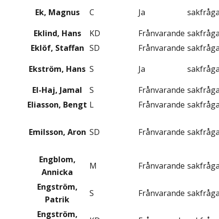
Ek, Magnus
C
Ja
sakfråg
Eklind, Hans
KD
Frånvarande
sakfråg
Eklöf, Staffan
SD
Frånvarande
sakfråg
Ekström, Hans
S
Ja
sakfråg
El-Haj, Jamal
S
Frånvarande
sakfråg
Eliasson, Bengt
L
Frånvarande
sakfråg
Emilsson, Aron
SD
Frånvarande
sakfråg
Engblom,
M
Frånvarande
sakfråg
Annicka
Engström,
S
Frånvarande
sakfråg
Patrik
Engström,