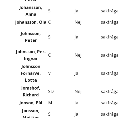
Johansson,
S
Ja
sakfråg
Anna
Johansson, Ola
C
Nej
sakfråg
Johnsson,
S
Ja
sakfråg
Peter
Johnsson, Per-
C
Nej
sakfråg
Ingvar
Johnsson
Fornarve,
V
Ja
sakfråg
Lotta
Jomshof,
SD
Nej
sakfråg
Richard
Jonson, Pål
M
Ja
sakfråg
Jonsson,
S
Ja
sakfråg
Mattias