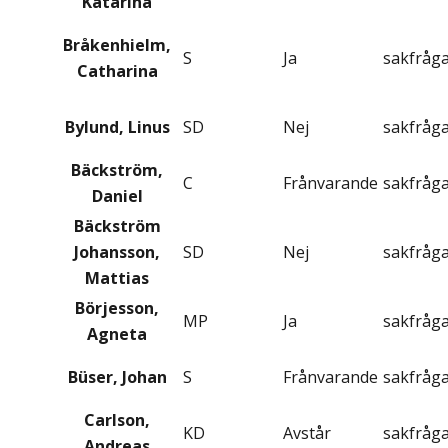
Katarina
Bråkenhielm,
S
Ja
sakfråg
Catharina
Bylund, Linus
SD
Nej
sakfråg
Bäckström,
C
Frånvarande
sakfråg
Daniel
Bäckström
Johansson,
SD
Nej
sakfråg
Mattias
Börjesson,
MP
Ja
sakfråg
Agneta
Büser, Johan
S
Frånvarande
sakfråg
Carlson,
KD
Avstår
sakfråg
Andreas