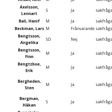
Axelsson,
S
Ja
sakfråg
Lennart
Bali, Hanif
M
Ja
sakfråg
Beckman, Lars
M
Frånvarande
sakfråg
Bengtsson,
SD
Nej
sakfråg
Angelika
Bengtsson,
M
Ja
sakfråg
Finn
Bengtzboe,
M
Ja
sakfråg
Erik
Bergheden,
M
Ja
sakfråg
Sten
Bergman,
S
Ja
sakfråg
Håkan