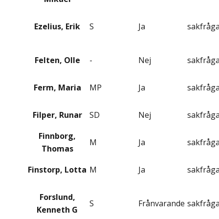
Ezelius, Erik
S
Ja
sakfråg
Felten, Olle
-
Nej
sakfråg
Ferm, Maria
MP
Ja
sakfråg
Filper, Runar
SD
Nej
sakfråg
Finnborg,
M
Ja
sakfråg
Thomas
Finstorp, Lotta
M
Ja
sakfråg
Forslund,
S
Frånvarande
sakfråg
Kenneth G