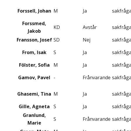
Forssell, Johan
M
Ja
sakfråg
Forssmed,
KD
Avstår
sakfråg
Jakob
Fransson, Josef
SD
Nej
sakfråg
From, Isak
S
Ja
sakfråg
Fölster, Sofia
M
Ja
sakfråg
Gamov, Pavel
-
Frånvarande
sakfråg
Ghasemi, Tina
M
Ja
sakfråg
Gille, Agneta
S
Ja
sakfråg
Granlund,
S
Frånvarande
sakfråg
Marie