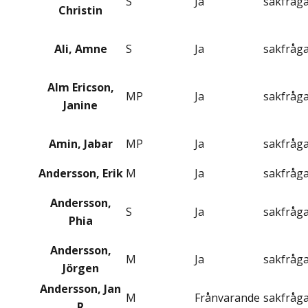
S
Ja
sakfråg
Christin
Ali, Amne
S
Ja
sakfråg
Alm Ericson,
MP
Ja
sakfråg
Janine
Amin, Jabar
MP
Ja
sakfråg
Andersson, Erik
M
Ja
sakfråg
Andersson,
S
Ja
sakfråg
Phia
Andersson,
M
Ja
sakfråg
Jörgen
Andersson, Jan
M
Frånvarande
sakfråg
R