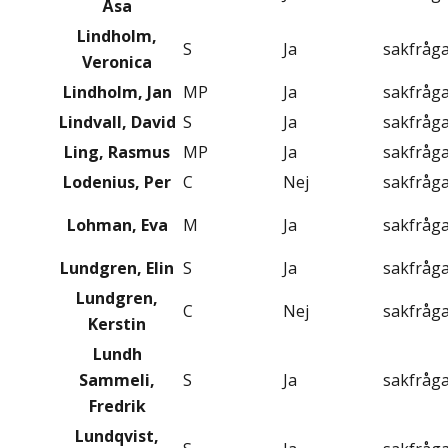
Åsa
Lindholm,
S
Ja
sakfråg
Veronica
Lindholm, Jan
MP
Ja
sakfråg
Lindvall, David
S
Ja
sakfråg
Ling, Rasmus
MP
Ja
sakfråg
Lodenius, Per
C
Nej
sakfråg
Lohman, Eva
M
Ja
sakfråg
Lundgren, Elin
S
Ja
sakfråg
Lundgren,
C
Nej
sakfråg
Kerstin
Lundh
Sammeli,
S
Ja
sakfråg
Fredrik
Lundqvist,