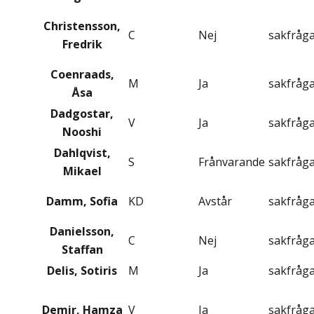
Christensson,
C
Nej
sakfråg
Fredrik
Coenraads,
M
Ja
sakfråg
Åsa
Dadgostar,
V
Ja
sakfråg
Nooshi
Dahlqvist,
S
Frånvarande
sakfråg
Mikael
Damm, Sofia
KD
Avstår
sakfråg
Danielsson,
C
Nej
sakfråg
Staffan
Delis, Sotiris
M
Ja
sakfråg
Demir, Hamza
V
Ja
sakfråg