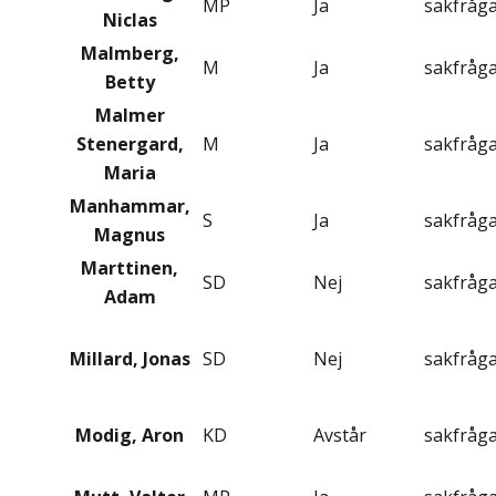
MP
Ja
sakfråg
Niclas
Malmberg,
M
Ja
sakfråg
Betty
Malmer
Stenergard,
M
Ja
sakfråg
Maria
Manhammar,
S
Ja
sakfråg
Magnus
Marttinen,
SD
Nej
sakfråg
Adam
Millard, Jonas
SD
Nej
sakfråg
Modig, Aron
KD
Avstår
sakfråg