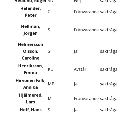
Hedlund, Roger
SD
Nej
sakfråg
Helander,
C
Frånvarande
sakfråg
Peter
Hellman,
S
Frånvarande
sakfråg
Jörgen
Helmersson
Olsson,
S
Ja
sakfråg
Caroline
Henriksson,
KD
Avstår
sakfråg
Emma
Hirvonen Falk,
MP
Ja
sakfråg
Annika
Hjälmered,
M
Frånvarande
sakfråg
Lars
Hoff, Hans
S
Ja
sakfråg