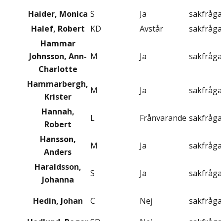
Haider, Monica
S
Ja
sakfråg
Halef, Robert
KD
Avstår
sakfråg
Hammar
Johnsson, Ann-
M
Ja
sakfråg
Charlotte
Hammarbergh,
M
Ja
sakfråg
Krister
Hannah,
L
Frånvarande
sakfråg
Robert
Hansson,
M
Ja
sakfråg
Anders
Haraldsson,
S
Ja
sakfråg
Johanna
Hedin, Johan
C
Nej
sakfråg