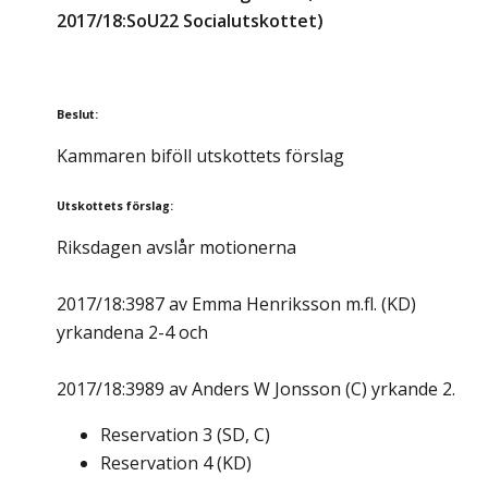
2017/18:SoU22 Socialutskottet)
Beslut
:
Kammaren biföll utskottets förslag
Utskottets förslag
:
Riksdagen avslår motionerna
2017/18:3987 av Emma Henriksson m.fl. (KD)
yrkandena 2-4 och
2017/18:3989 av Anders W Jonsson (C) yrkande 2.
Reservation
3
(
SD, C
)
Reservation
4
(
KD
)