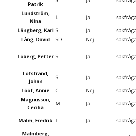
S
Ja
sakfråg
Patrik
Lundström,
L
Ja
sakfråg
Nina
Längberg, Karl
S
Ja
sakfråg
Lång, David
SD
Nej
sakfråg
Löberg, Petter
S
Ja
sakfråg
Löfstrand,
S
Ja
sakfråg
Johan
Lööf, Annie
C
Nej
sakfråg
Magnusson,
M
Ja
sakfråg
Cecilia
Malm, Fredrik
L
Ja
sakfråg
Malmberg,