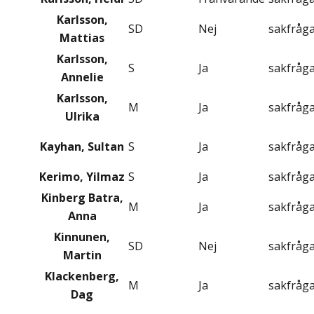
Karlsson,
SD
Nej
sakfråg
Mattias
Karlsson,
S
Ja
sakfråg
Annelie
Karlsson,
M
Ja
sakfråg
Ulrika
Kayhan, Sultan
S
Ja
sakfråg
Kerimo, Yilmaz
S
Ja
sakfråg
Kinberg Batra,
M
Ja
sakfråg
Anna
Kinnunen,
SD
Nej
sakfråg
Martin
Klackenberg,
M
Ja
sakfråg
Dag