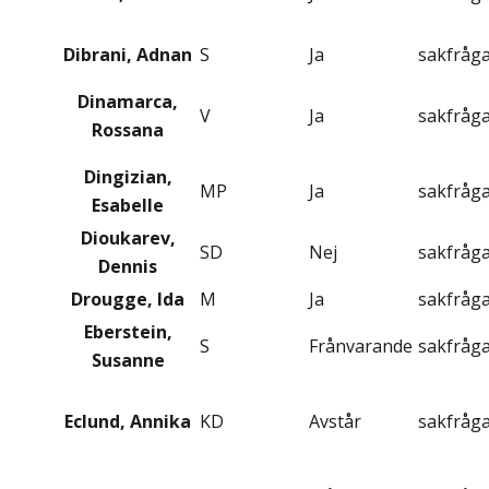
Dibrani, Adnan
S
Ja
sakfråg
Dinamarca,
V
Ja
sakfråg
Rossana
Dingizian,
MP
Ja
sakfråg
Esabelle
Dioukarev,
SD
Nej
sakfråg
Dennis
Drougge, Ida
M
Ja
sakfråg
Eberstein,
S
Frånvarande
sakfråg
Susanne
Eclund, Annika
KD
Avstår
sakfråg