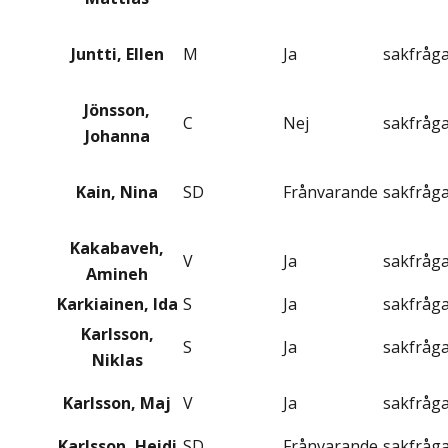
Juntti, Ellen
M
Ja
sakfråg
Jönsson,
C
Nej
sakfråg
Johanna
Kain, Nina
SD
Frånvarande
sakfråg
Kakabaveh,
V
Ja
sakfråg
Amineh
Karkiainen, Ida
S
Ja
sakfråg
Karlsson,
S
Ja
sakfråg
Niklas
Karlsson, Maj
V
Ja
sakfråg
Karlsson, Heidi
SD
Frånvarande
sakfråg