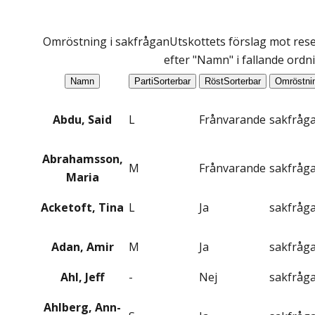
Omröstning i sakfrågan
Utskottets förslag mot rese
efter "Namn" i fallande ordn
Namn
Parti
Sorterbar
Röst
Sorterbar
Omröstni
Abdu, Said
L
Frånvarande
sakfråg
Abrahamsson,
M
Frånvarande
sakfråg
Maria
Acketoft, Tina
L
Ja
sakfråg
Adan, Amir
M
Ja
sakfråg
Ahl, Jeff
-
Nej
sakfråg
Ahlberg, Ann-