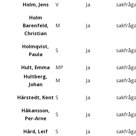
Holm, Jens
V
Ja
sakfråg
Holm
Barenfeld,
M
Ja
sakfråg
Christian
Holmqvist,
S
Ja
sakfråg
Paula
Hult, Emma
MP
Ja
sakfråg
Hultberg,
M
Ja
sakfråg
Johan
Härstedt, Kent
S
Ja
sakfråg
Håkansson,
S
Ja
sakfråg
Per-Arne
Hård, Leif
S
Ja
sakfråg