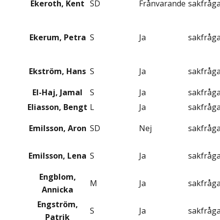
Ekeroth, Kent
SD
Frånvarande
sakfråg
Ekerum, Petra
S
Ja
sakfråg
Ekström, Hans
S
Ja
sakfråg
El-Haj, Jamal
S
Ja
sakfråg
Eliasson, Bengt
L
Ja
sakfråg
Emilsson, Aron
SD
Nej
sakfråg
Emilsson, Lena
S
Ja
sakfråg
Engblom,
M
Ja
sakfråg
Annicka
Engström,
S
Ja
sakfråg
Patrik