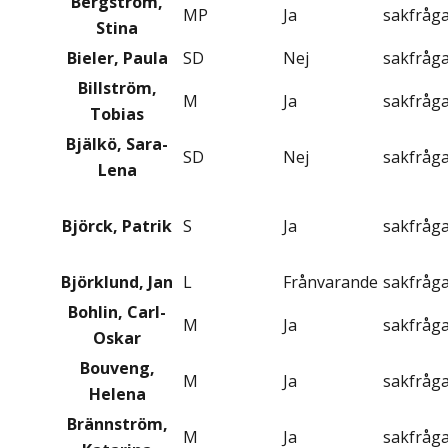
Bergström,
MP
Ja
sakfråg
Stina
Bieler, Paula
SD
Nej
sakfråg
Billström,
M
Ja
sakfråg
Tobias
Bjälkö, Sara-
SD
Nej
sakfråg
Lena
Björck, Patrik
S
Ja
sakfråg
Björklund, Jan
L
Frånvarande
sakfråg
Bohlin, Carl-
M
Ja
sakfråg
Oskar
Bouveng,
M
Ja
sakfråg
Helena
Brännström,
M
Ja
sakfråg