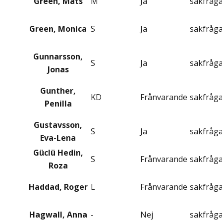
Green, Mats
M
Ja
sakfråg
Green, Monica
S
Ja
sakfråg
Gunnarsson,
S
Ja
sakfråg
Jonas
Gunther,
KD
Frånvarande
sakfråg
Penilla
Gustavsson,
S
Ja
sakfråg
Eva-Lena
Güclü Hedin,
S
Frånvarande
sakfråg
Roza
Haddad, Roger
L
Frånvarande
sakfråg
Hagwall, Anna
-
Nej
sakfråg