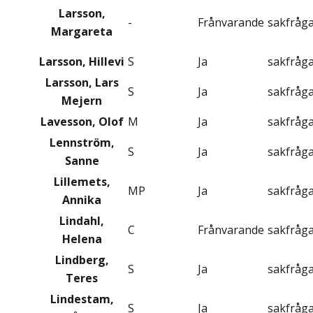
Larsson,
-
Frånvarande
sakfråg
Margareta
Larsson, Hillevi
S
Ja
sakfråg
Larsson, Lars
S
Ja
sakfråg
Mejern
Lavesson, Olof
M
Ja
sakfråg
Lennström,
S
Ja
sakfråg
Sanne
Lillemets,
MP
Ja
sakfråg
Annika
Lindahl,
C
Frånvarande
sakfråg
Helena
Lindberg,
S
Ja
sakfråg
Teres
Lindestam,
S
Ja
sakfråg