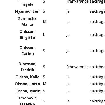
S
Frånvarande
sakfråg
Ingela
Nysmed, Leif
S
Ja
sakfråg
Obminska,
M
Ja
sakfråg
Marta
Ohlsson,
L
Ja
sakfråg
Birgitta
Ohlsson,
S
Ja
sakfråg
Carina
Olovsson,
S
Frånvarande
sakfråg
Fredrik
Olsson, Kalle
S
Ja
sakfråg
Olsson, Lotta
M
Ja
sakfråg
Olsson, Marie
S
Ja
sakfråg
Omanovic,
S
Ja
sakfråg
Jasenko