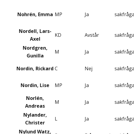
Nohrén, Emma
MP
Ja
sakfråg
Nordell, Lars-
KD
Avstår
sakfråg
Axel
Nordgren,
M
Ja
sakfråg
Gunilla
Nordin, Rickard
C
Nej
sakfråg
Nordin, Lise
MP
Ja
sakfråg
Norlén,
M
Ja
sakfråg
Andreas
Nylander,
L
Ja
sakfråg
Christer
Nylund Watz,