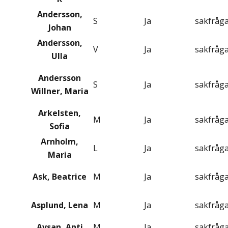
Andersson,
S
Ja
sakfråg
Johan
Andersson,
V
Ja
sakfråg
Ulla
Andersson
S
Ja
sakfråg
Willner, Maria
Arkelsten,
M
Ja
sakfråg
Sofia
Arnholm,
L
Ja
sakfråg
Maria
Ask, Beatrice
M
Ja
sakfråg
Asplund, Lena
M
Ja
sakfråg
Avsan, Anti
M
Ja
sakfråg