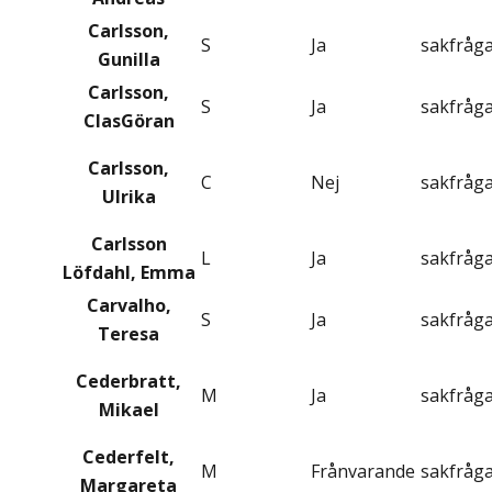
Carlsson,
S
Ja
sakfråg
Gunilla
Carlsson,
S
Ja
sakfråg
ClasGöran
Carlsson,
C
Nej
sakfråg
Ulrika
Carlsson
L
Ja
sakfråg
Löfdahl, Emma
Carvalho,
S
Ja
sakfråg
Teresa
Cederbratt,
M
Ja
sakfråg
Mikael
Cederfelt,
M
Frånvarande
sakfråg
Margareta