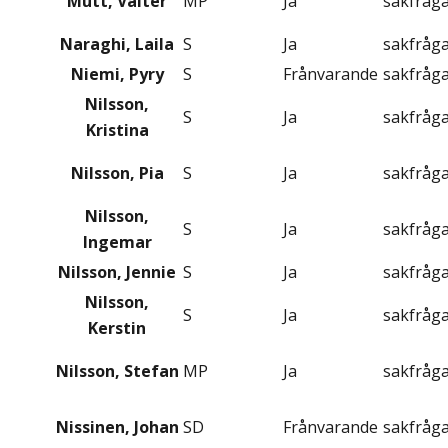
Mutt, Valter
MP
Ja
sakfråg
Naraghi, Laila
S
Ja
sakfråg
Niemi, Pyry
S
Frånvarande
sakfråg
Nilsson,
S
Ja
sakfråg
Kristina
Nilsson, Pia
S
Ja
sakfråg
Nilsson,
S
Ja
sakfråg
Ingemar
Nilsson, Jennie
S
Ja
sakfråg
Nilsson,
S
Ja
sakfråg
Kerstin
Nilsson, Stefan
MP
Ja
sakfråg
Nissinen, Johan
SD
Frånvarande
sakfråg