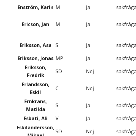
Enström, Karin
M
Ja
sakfråg
Ericson, Jan
M
Ja
sakfråg
Eriksson, Åsa
S
Ja
sakfråg
Eriksson, Jonas
MP
Ja
sakfråg
Eriksson,
SD
Nej
sakfråg
Fredrik
Erlandsson,
C
Nej
sakfråg
Eskil
Ernkrans,
S
Ja
sakfråg
Matilda
Esbati, Ali
V
Ja
sakfråg
Eskilandersson,
SD
Nej
sakfråg
Mikael