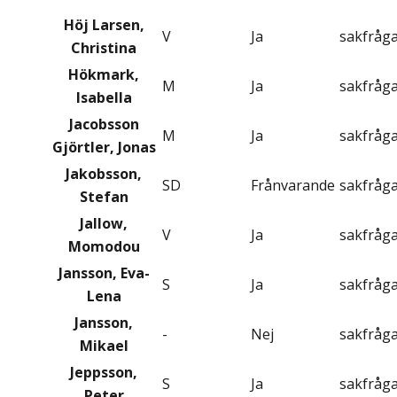
Höj Larsen,
V
Ja
sakfråg
Christina
Hökmark,
M
Ja
sakfråg
Isabella
Jacobsson
M
Ja
sakfråg
Gjörtler, Jonas
Jakobsson,
SD
Frånvarande
sakfråg
Stefan
Jallow,
V
Ja
sakfråg
Momodou
Jansson, Eva-
S
Ja
sakfråg
Lena
Jansson,
-
Nej
sakfråg
Mikael
Jeppsson,
S
Ja
sakfråg
Peter