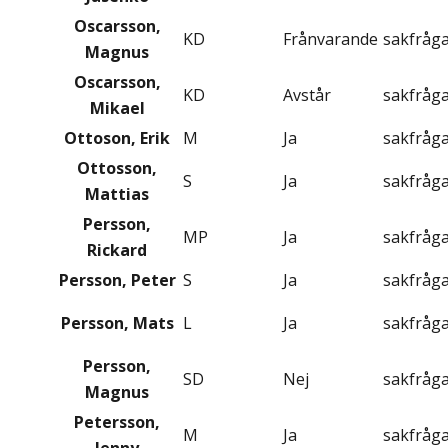
Oscarsson,
KD
Frånvarande
sakfråg
Magnus
Oscarsson,
KD
Avstår
sakfråg
Mikael
Ottoson, Erik
M
Ja
sakfråg
Ottosson,
S
Ja
sakfråg
Mattias
Persson,
MP
Ja
sakfråg
Rickard
Persson, Peter
S
Ja
sakfråg
Persson, Mats
L
Ja
sakfråg
Persson,
SD
Nej
sakfråg
Magnus
Petersson,
M
Ja
sakfråg