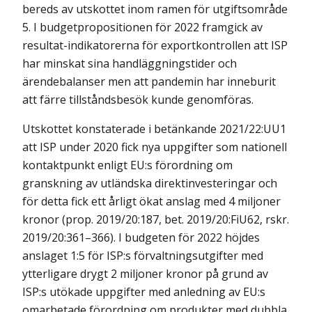
bereds av utskottet inom ramen för utgiftsområde
5. I budgetpropositionen för 2022 framgick av
resultat-indikatorerna för exportkontrollen att ISP
har minskat sina handläggningstider och
ärendebalanser men att pandemin har inneburit
att färre tillståndsbesök kunde genomföras.
Utskottet konstaterade i betänkande 2021/22:UU1
att ISP under 2020 fick nya uppgifter som nationell
kontaktpunkt enligt EU:s förordning om
granskning av utländska direktinvesteringar och
för detta fick ett årligt ökat anslag med 4 miljoner
kronor (prop. 2019/20:187, bet. 2019/20:FiU62, rskr.
2019/20:361–366). I budgeten för 2022 höjdes
anslaget 1:5 för ISP:s förvaltningsutgifter med
ytterligare drygt 2 miljoner kronor på grund av
ISP:s utökade uppgifter med anledning av EU:s
omarbetade förordning om produkter med dubbla