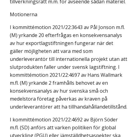
tillverkningsrätt m.m. för avseende sådan materiel.
Motionerna
I kommittémotion 2021/22:3643 av Pål Jonson m.fl.
(M) yrkande 20 efterfrågas en konsekvensanalys
av hur exportlagstiftningen fungerar när det
gäller möjligheten att vara med som
underleverantör till internationella projekt utan att
slutprodukten faller under svensk lagstiftning. I
kommittémotion 2021/22:4697 av Hans Wallmark
m.fl. (M) yrkande 2 framhålls behovet av en
konsekvensanalys av hur svenska små och
medelstora företag påverkas av kraven på
underleverantörer att ha tillhandahållandetillstånd.
I kommittémotion 2021/22:4692 av Björn Söder
m.fl. (SD) anförs att varken politiken för global
utveckling (PGU) eller jämställdhetsaspekter ska