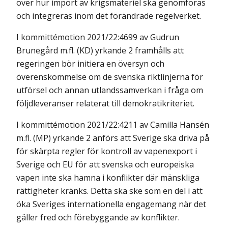
över hur import av krigsmateriel ska genomföras
och integreras inom det förändrade regelverket.
I kommittémotion 2021/22:4699 av Gudrun
Brunegård m.fl. (KD) yrkande 2 framhålls att
regeringen bör initiera en översyn och
överenskommelse om de svenska riktlinjerna för
utförsel och annan utlandssamverkan i fråga om
följdleveranser relaterat till demokratikriteriet.
I kommittémotion 2021/22:4211 av Camilla Hansén
m.fl. (MP) yrkande 2 anförs att Sverige ska driva på
för skärpta regler för kontroll av vapenexport i
Sverige och EU för att svenska och europeiska
vapen inte ska hamna i konflikter där mänskliga
rättigheter kränks. Detta ska ske som en del i att
öka Sveriges internationella engagemang när det
gäller fred och förebyggande av konflikter.