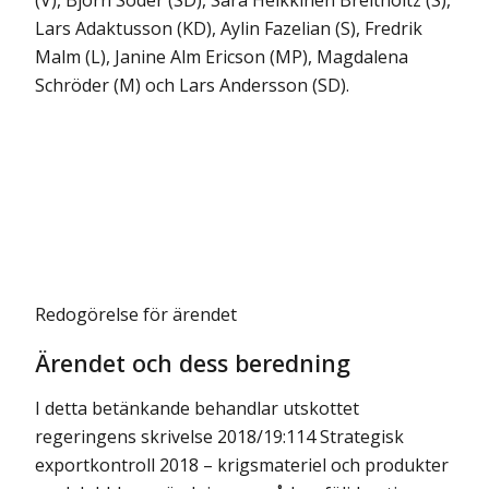
(V), Björn Söder (SD), Sara Heikkinen Breitholtz (S),
Lars Adaktusson (KD), Aylin Fazelian (S), Fredrik
Malm (L), Janine Alm Ericson (MP), Magdalena
Schröder (M) och Lars Andersson (SD).
Redogörelse för ärendet
Ärendet och dess beredning
I detta betänkande behandlar utskottet
regeringens skrivelse 2018/19:114 Strategisk
exportkontroll 2018 – krigsmateriel och produkter