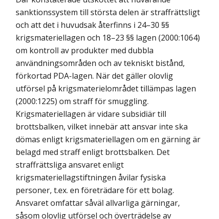
sanktionssystem till största delen är straffrättsligt
och att det i huvudsak återfinns i 24–30 §§
krigsmateriellagen och 18–23 §§ lagen (2000:1064)
om kontroll av produkter med dubbla
användningsområden och av tekniskt bistånd,
förkortad PDA-lagen. När det gäller olovlig
utförsel på krigsmaterielområdet tillämpas lagen
(2000:1225) om straff för smuggling.
Krigsmateriellagen är vidare subsidiär till
brottsbalken, vilket innebär att ansvar inte ska
dömas enligt krigsmateriellagen om en gärning är
belagd med straff enligt brottsbalken. Det
straffrättsliga ansvaret enligt
krigsmateriellagstiftningen åvilar fysiska
personer, t.ex. en företrädare för ett bolag.
Ansvaret omfattar såväl allvarliga gärningar,
såsom olovlig utförsel och överträdelse av