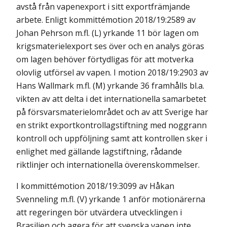
avstå från vapenexport i sitt exportfrämjande
arbete. Enligt kommittémotion 2018/19:2589 av
Johan Pehrson m.fl. (L) yrkande 11 bör lagen om
krigsmaterielexport ses över och en analys göras
om lagen behöver förtydligas för att motverka
olovlig utförsel av vapen. I motion 2018/19:2903 av
Hans Wallmark m.fl. (M) yrkande 36 framhålls bl.a.
vikten av att delta i det internationella samarbetet
på försvarsmaterielområdet och av att Sverige har
en strikt exportkontrollagstiftning med noggrann
kontroll och uppföljning samt att kontrollen sker i
enlighet med gällande lagstiftning, rådande
riktlinjer och internationella överenskommelser.
I kommittémotion 2018/19:3099 av Håkan
Svenneling m.fl. (V) yrkande 1 anför motionärerna
att regeringen bör utvärdera utvecklingen i
Brasilien och agera för att svenska vapen inte