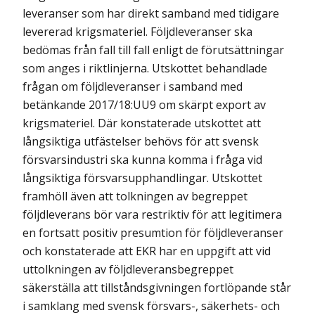
leveranser som har direkt samband med tidigare
levererad krigsmateriel. Följdleveranser ska
bedömas från fall till fall enligt de förutsättningar
som anges i riktlinjerna. Utskottet behandlade
frågan om följdleveranser i samband med
betänkande 2017/18:UU9 om skärpt export av
krigsmateriel. Där konstaterade utskottet att
långsiktiga utfästelser behövs för att svensk
försvarsindustri ska kunna komma i fråga vid
långsiktiga försvarsupphandlingar. Utskottet
framhöll även att tolkningen av begreppet
följdleverans bör vara restriktiv för att legitimera
en fortsatt positiv presumtion för följdleveranser
och konstaterade att EKR har en uppgift att vid
uttolkningen av följdleveransbegreppet
säkerställa att tillståndsgivningen fortlöpande står
i samklang med svensk försvars-, säkerhets- och