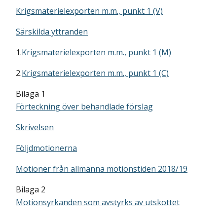
Krigsmaterielexporten m.m., punkt 1 (V)
Särskilda yttranden
1.
Krigsmaterielexporten m.m., punkt 1 (M)
2.
Krigsmaterielexporten m.m., punkt 1 (C)
Bilaga 1
Förteckning över behandlade förslag
Skrivelsen
Följdmotionerna
Motioner från allmänna motionstiden 2018/19
Bilaga 2
Motionsyrkanden som avstyrks av utskottet