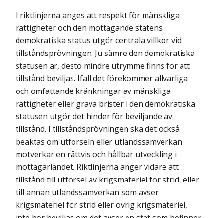
I riktlinjerna anges att respekt för mänskliga
rättigheter och den mottagande statens
demokratiska status utgör centrala villkor vid
tillståndsprövningen. Ju sämre den demokratiska
statusen är, desto mindre utrymme finns för att
tillstånd beviljas. Ifall det förekommer allvarliga
och omfattande kränkningar av mänskliga
rättigheter eller grava brister i den demokratiska
statusen utgör det hinder för beviljande av
tillstånd. I tillståndsprövningen ska det också
beaktas om utförseln eller utlandssamverkan
motverkar en rättvis och hållbar utveckling i
mottagarlandet. Riktlinjerna anger vidare att
tillstånd till utförsel av krigsmateriel för strid, eller
till annan utlandssamverkan som avser
krigsmateriel för strid eller övrig krigsmateriel,
inte bör beviljas om det avser en stat som befinner