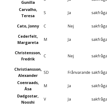
Gunilla
Carvalho,
S
Ja
sakfråg
Teresa
Cato, Jonny
C
Nej
sakfråg
Cederfelt,
M
Ja
sakfråg
Margareta
Christensson,
C
Nej
sakfråg
Fredrik
Christiansson,
SD
Frånvarande
sakfråg
Alexander
Coenraads,
M
Ja
sakfråg
Åsa
Dadgostar,
V
Ja
sakfråg
Nooshi