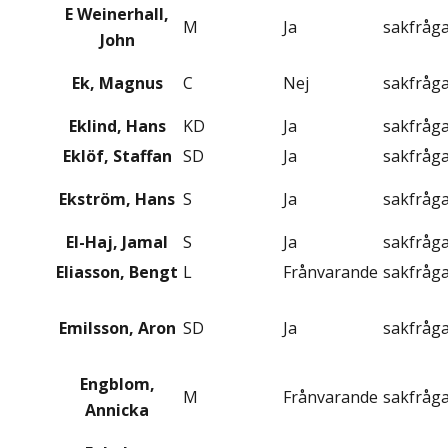
E Weinerhall,
M
Ja
sakfråg
John
Ek, Magnus
C
Nej
sakfråg
Eklind, Hans
KD
Ja
sakfråg
Eklöf, Staffan
SD
Ja
sakfråg
Ekström, Hans
S
Ja
sakfråg
El-Haj, Jamal
S
Ja
sakfråg
Eliasson, Bengt
L
Frånvarande
sakfråg
Emilsson, Aron
SD
Ja
sakfråg
Engblom,
M
Frånvarande
sakfråg
Annicka