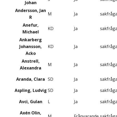
Johan
Andersson, Jan
M
Ja
sakfråg
R
Anefur,
KD
Ja
sakfråg
Michael
Ankarberg
Johansson,
KD
Ja
sakfråg
Acko
Anstrell,
M
Ja
sakfråg
Alexandra
Aranda, Clara
SD
Ja
sakfråg
Aspling, Ludvig
SD
Ja
sakfråg
Avci, Gulan
L
Ja
sakfråg
Axén Olin,
M
Frånvarande
sakfråg