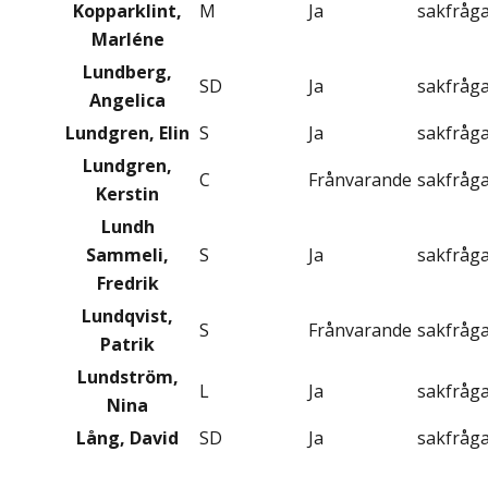
Kopparklint,
M
Ja
sakfråg
Marléne
Lundberg,
SD
Ja
sakfråg
Angelica
Lundgren, Elin
S
Ja
sakfråg
Lundgren,
C
Frånvarande
sakfråg
Kerstin
Lundh
Sammeli,
S
Ja
sakfråg
Fredrik
Lundqvist,
S
Frånvarande
sakfråg
Patrik
Lundström,
L
Ja
sakfråg
Nina
Lång, David
SD
Ja
sakfråg