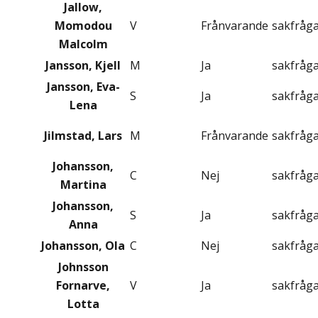
Jallow,
Momodou
V
Frånvarande
sakfråg
Malcolm
Jansson, Kjell
M
Ja
sakfråg
Jansson, Eva-
S
Ja
sakfråg
Lena
Jilmstad, Lars
M
Frånvarande
sakfråg
Johansson,
C
Nej
sakfråg
Martina
Johansson,
S
Ja
sakfråg
Anna
Johansson, Ola
C
Nej
sakfråg
Johnsson
Fornarve,
V
Ja
sakfråg
Lotta