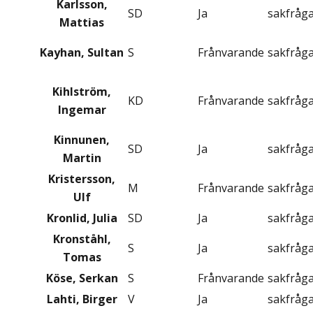
Karlsson,
SD
Ja
sakfråg
Mattias
Kayhan, Sultan
S
Frånvarande
sakfråg
Kihlström,
KD
Frånvarande
sakfråg
Ingemar
Kinnunen,
SD
Ja
sakfråg
Martin
Kristersson,
M
Frånvarande
sakfråg
Ulf
Kronlid, Julia
SD
Ja
sakfråg
Kronståhl,
S
Ja
sakfråg
Tomas
Köse, Serkan
S
Frånvarande
sakfråg
Lahti, Birger
V
Ja
sakfråg