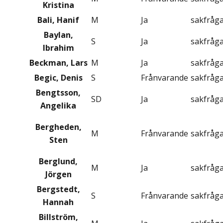
Kristina
Bali, Hanif
M
Ja
sakfråg
Baylan,
S
Ja
sakfråg
Ibrahim
Beckman, Lars
M
Ja
sakfråg
Begic, Denis
S
Frånvarande
sakfråg
Bengtsson,
SD
Ja
sakfråg
Angelika
Bergheden,
M
Frånvarande
sakfråg
Sten
Berglund,
M
Ja
sakfråg
Jörgen
Bergstedt,
S
Frånvarande
sakfråg
Hannah
Billström,