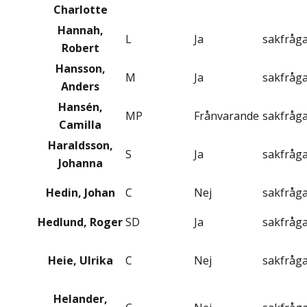
Charlotte
Hannah,
L
Ja
sakfråg
Robert
Hansson,
M
Ja
sakfråg
Anders
Hansén,
MP
Frånvarande
sakfråg
Camilla
Haraldsson,
S
Ja
sakfråg
Johanna
Hedin, Johan
C
Nej
sakfråg
Hedlund, Roger
SD
Ja
sakfråg
Heie, Ulrika
C
Nej
sakfråg
Helander,