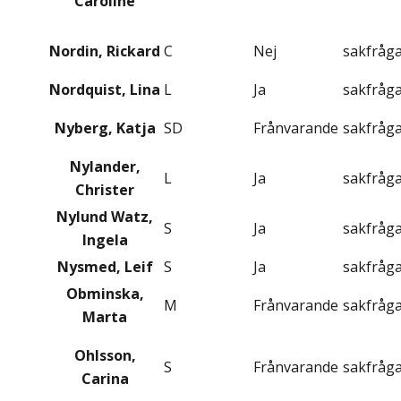
Caroline
Nordin, Rickard
C
Nej
sakfråg
Nordquist, Lina
L
Ja
sakfråg
Nyberg, Katja
SD
Frånvarande
sakfråg
Nylander,
L
Ja
sakfråg
Christer
Nylund Watz,
S
Ja
sakfråg
Ingela
Nysmed, Leif
S
Ja
sakfråg
Obminska,
M
Frånvarande
sakfråg
Marta
Ohlsson,
S
Frånvarande
sakfråg
Carina