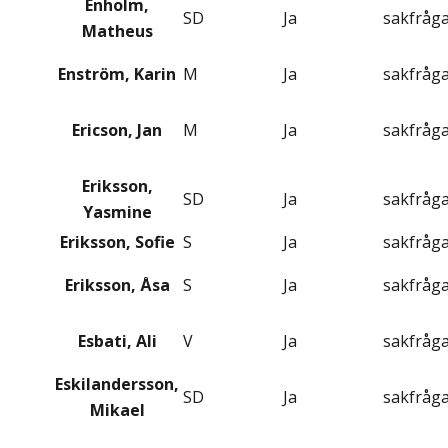
Enholm,
SD
Ja
sakfråg
Matheus
Enström, Karin
M
Ja
sakfråg
Ericson, Jan
M
Ja
sakfråg
Eriksson,
SD
Ja
sakfråg
Yasmine
Eriksson, Sofie
S
Ja
sakfråg
Eriksson, Åsa
S
Ja
sakfråg
Esbati, Ali
V
Ja
sakfråg
Eskilandersson,
SD
Ja
sakfråg
Mikael