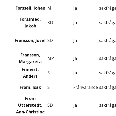
Forssell, Johan
M
Ja
sakfråg
Forssmed,
KD
Ja
sakfråg
Jakob
Fransson, Josef
SD
Ja
sakfråg
Fransson,
MP
Ja
sakfråg
Margareta
Frimert,
S
Ja
sakfråg
Anders
From, Isak
S
Frånvarande
sakfråg
From
Utterstedt,
SD
Ja
sakfråg
Ann-Christine