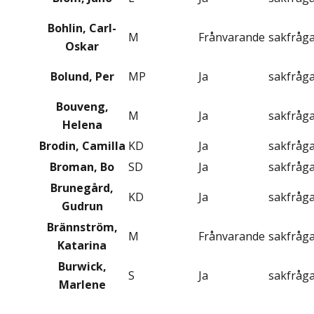
Bohlin, Carl-
M
Frånvarande
sakfråg
Oskar
Bolund, Per
MP
Ja
sakfråg
Bouveng,
M
Ja
sakfråg
Helena
Brodin, Camilla
KD
Ja
sakfråg
Broman, Bo
SD
Ja
sakfråg
Brunegård,
KD
Ja
sakfråg
Gudrun
Brännström,
M
Frånvarande
sakfråg
Katarina
Burwick,
S
Ja
sakfråg
Marlene