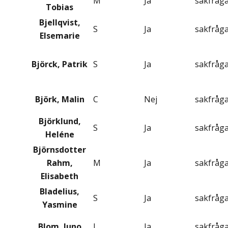
M
Ja
sakfråg
Tobias
Bjellqvist,
S
Ja
sakfråg
Elsemarie
Björck, Patrik
S
Ja
sakfråg
Björk, Malin
C
Nej
sakfråg
Björklund,
S
Ja
sakfråg
Heléne
Björnsdotter
Rahm,
M
Ja
sakfråg
Elisabeth
Bladelius,
S
Ja
sakfråg
Yasmine
Blom, Juno
L
Ja
sakfråg