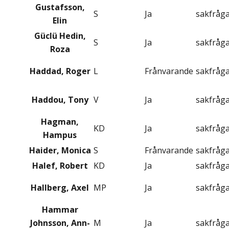
Gustafsson,
S
Ja
sakfråg
Elin
Güclü Hedin,
S
Ja
sakfråg
Roza
Haddad, Roger
L
Frånvarande
sakfråg
Haddou, Tony
V
Ja
sakfråg
Hagman,
KD
Ja
sakfråg
Hampus
Haider, Monica
S
Frånvarande
sakfråg
Halef, Robert
KD
Ja
sakfråg
Hallberg, Axel
MP
Ja
sakfråg
Hammar
Johnsson, Ann-
M
Ja
sakfråg