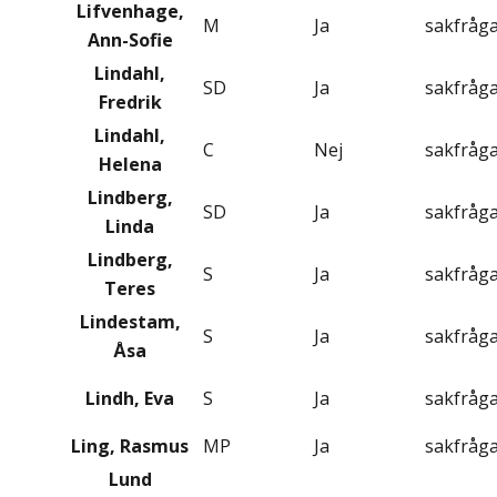
Lifvenhage,
M
Ja
sakfråg
Ann-Sofie
Lindahl,
SD
Ja
sakfråg
Fredrik
Lindahl,
C
Nej
sakfråg
Helena
Lindberg,
SD
Ja
sakfråg
Linda
Lindberg,
S
Ja
sakfråg
Teres
Lindestam,
S
Ja
sakfråg
Åsa
Lindh, Eva
S
Ja
sakfråg
Ling, Rasmus
MP
Ja
sakfråg
Lund