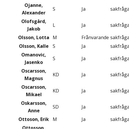
Ojanne,
S
Ja
sakfråg
Alexander
Olofsgård,
L
Ja
sakfråg
Jakob
Olsson, Lotta
M
Frånvarande
sakfråg
Olsson, Kalle
S
Ja
sakfråg
Omanovic,
S
Ja
sakfråg
Jasenko
Oscarsson,
KD
Ja
sakfråg
Magnus
Oscarsson,
KD
Ja
sakfråg
Mikael
Oskarsson,
SD
Ja
sakfråg
Anne
Ottoson, Erik
M
Ja
sakfråg
Ottosson,