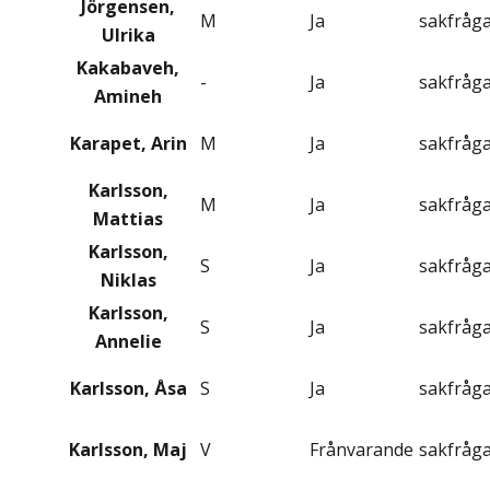
Jörgensen,
M
Ja
sakfråg
Ulrika
Kakabaveh,
-
Ja
sakfråg
Amineh
Karapet, Arin
M
Ja
sakfråg
Karlsson,
M
Ja
sakfråg
Mattias
Karlsson,
S
Ja
sakfråg
Niklas
Karlsson,
S
Ja
sakfråg
Annelie
Karlsson, Åsa
S
Ja
sakfråg
Karlsson, Maj
V
Frånvarande
sakfråg