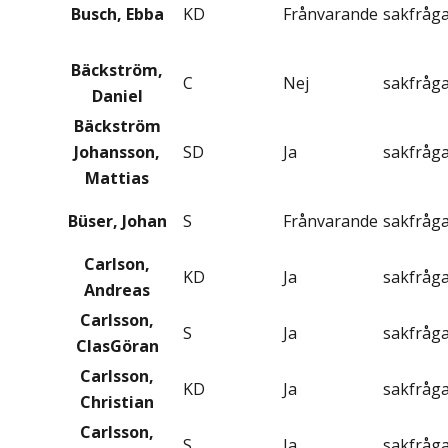
Busch, Ebba
KD
Frånvarande
sakfråg
Bäckström,
C
Nej
sakfråg
Daniel
Bäckström
Johansson,
SD
Ja
sakfråg
Mattias
Büser, Johan
S
Frånvarande
sakfråg
Carlson,
KD
Ja
sakfråg
Andreas
Carlsson,
S
Ja
sakfråg
ClasGöran
Carlsson,
KD
Ja
sakfråg
Christian
Carlsson,
S
Ja
sakfråg