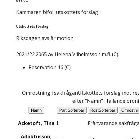
Beslut
:
Kammaren biföll utskottets förslag
Utskottets förslag
:
Riksdagen avslår motion
2021/22:2065 av Helena Vilhelmsson m.fl. (C).
Reservation
16
(
C
)
Omröstning i sakfrågan
Utskottets förslag mot res
efter "Namn" i fallande ordn
Namn
Parti
Sorterbar
Röst
Sorterbar
Omröstni
Acketoft, Tina
L
Frånvarande
sakfråg
Adaktusson,