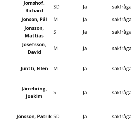
Jomshof,
SD
Ja
sakfråg
Richard
Jonson, Pål
M
Ja
sakfråg
Jonsson,
S
Ja
sakfråg
Mattias
Josefsson,
M
Ja
sakfråg
David
Juntti, Ellen
M
Ja
sakfråg
Järrebring,
S
Ja
sakfråg
Joakim
Jönsson, Patrik
SD
Ja
sakfråg