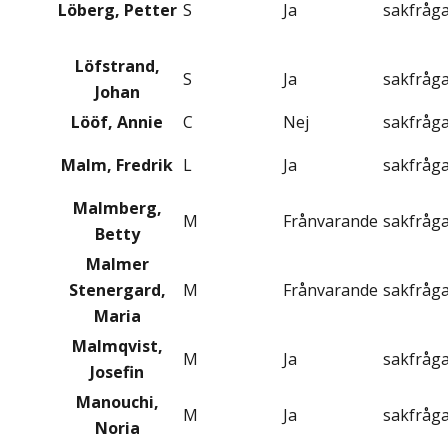
Löberg, Petter
S
Ja
sakfråg
Löfstrand,
S
Ja
sakfråg
Johan
Lööf, Annie
C
Nej
sakfråg
Malm, Fredrik
L
Ja
sakfråg
Malmberg,
M
Frånvarande
sakfråg
Betty
Malmer
Stenergard,
M
Frånvarande
sakfråg
Maria
Malmqvist,
M
Ja
sakfråg
Josefin
Manouchi,
M
Ja
sakfråg
Noria