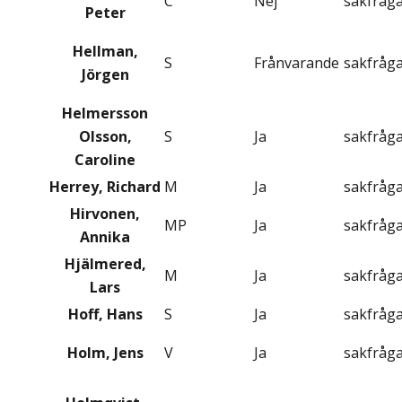
C
Nej
sakfråg
Peter
Hellman,
S
Frånvarande
sakfråg
Jörgen
Helmersson
Olsson,
S
Ja
sakfråg
Caroline
Herrey, Richard
M
Ja
sakfråg
Hirvonen,
MP
Ja
sakfråg
Annika
Hjälmered,
M
Ja
sakfråg
Lars
Hoff, Hans
S
Ja
sakfråg
Holm, Jens
V
Ja
sakfråg