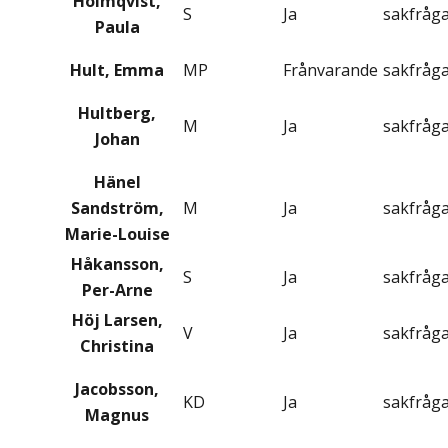
Holmqvist,
S
Ja
sakfråg
Paula
Hult, Emma
MP
Frånvarande
sakfråg
Hultberg,
M
Ja
sakfråg
Johan
Hänel
Sandström,
M
Ja
sakfråg
Marie-Louise
Håkansson,
S
Ja
sakfråg
Per-Arne
Höj Larsen,
V
Ja
sakfråg
Christina
Jacobsson,
KD
Ja
sakfråg
Magnus