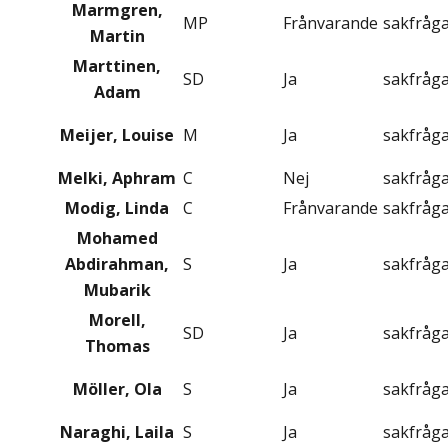
Marmgren,
MP
Frånvarande
sakfråg
Martin
Marttinen,
SD
Ja
sakfråg
Adam
Meijer, Louise
M
Ja
sakfråg
Melki, Aphram
C
Nej
sakfråg
Modig, Linda
C
Frånvarande
sakfråg
Mohamed
Abdirahman,
S
Ja
sakfråg
Mubarik
Morell,
SD
Ja
sakfråg
Thomas
Möller, Ola
S
Ja
sakfråg
Naraghi, Laila
S
Ja
sakfråg