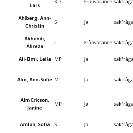
KD
Frånvarande
sakfråg
Lars
Ahlberg, Ann-
S
Ja
sakfråg
Christin
Akhondi,
C
Frånvarande
sakfråg
Alireza
Ali-Elmi, Leila
MP
Ja
sakfråg
Alm, Ann-Sofie
M
Ja
sakfråg
Alm Ericson,
MP
Ja
sakfråg
Janine
Amloh, Sofia
S
Ja
sakfråg