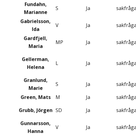
Fundahn,
S
Ja
sakfråg
Marianne
Gabrielsson,
V
Ja
sakfråg
Ida
Gardfjell,
MP
Ja
sakfråg
Maria
Gellerman,
L
Ja
sakfråg
Helena
Granlund,
S
Ja
sakfråg
Marie
Green, Mats
M
Ja
sakfråg
Grubb, Jörgen
SD
Ja
sakfråg
Gunnarsson,
V
Ja
sakfråg
Hanna