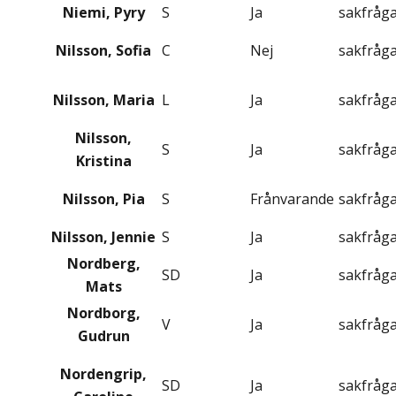
Niemi, Pyry
S
Ja
sakfråg
Nilsson, Sofia
C
Nej
sakfråg
Nilsson, Maria
L
Ja
sakfråg
Nilsson,
S
Ja
sakfråg
Kristina
Nilsson, Pia
S
Frånvarande
sakfråg
Nilsson, Jennie
S
Ja
sakfråg
Nordberg,
SD
Ja
sakfråg
Mats
Nordborg,
V
Ja
sakfråg
Gudrun
Nordengrip,
SD
Ja
sakfråg