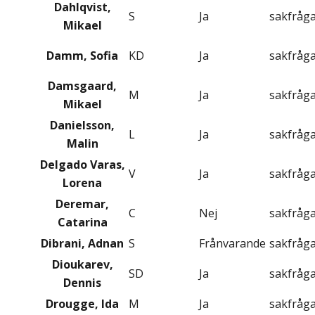
Dahlqvist,
S
Ja
sakfråg
Mikael
Damm, Sofia
KD
Ja
sakfråg
Damsgaard,
M
Ja
sakfråg
Mikael
Danielsson,
L
Ja
sakfråg
Malin
Delgado Varas,
V
Ja
sakfråg
Lorena
Deremar,
C
Nej
sakfråg
Catarina
Dibrani, Adnan
S
Frånvarande
sakfråg
Dioukarev,
SD
Ja
sakfråg
Dennis
Drougge, Ida
M
Ja
sakfråg