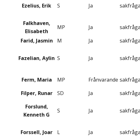
Ezelius, Erik
S
Ja
sakfråg
Falkhaven,
MP
Ja
sakfråg
Elisabeth
Farid, Jasmin
M
Ja
sakfråg
Fazelian, Aylin
S
Ja
sakfråg
Ferm, Maria
MP
Frånvarande
sakfråg
Filper, Runar
SD
Ja
sakfråg
Forslund,
S
Ja
sakfråg
Kenneth G
Forssell, Joar
L
Ja
sakfråg