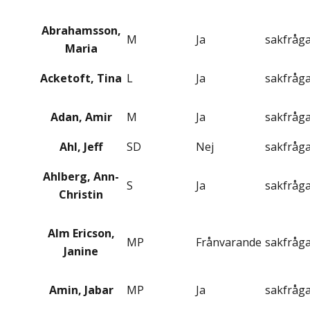
Abrahamsson,
M
Ja
sakfråg
Maria
Acketoft, Tina
L
Ja
sakfråg
Adan, Amir
M
Ja
sakfråg
Ahl, Jeff
SD
Nej
sakfråg
Ahlberg, Ann-
S
Ja
sakfråg
Christin
Alm Ericson,
MP
Frånvarande
sakfråg
Janine
Amin, Jabar
MP
Ja
sakfråg