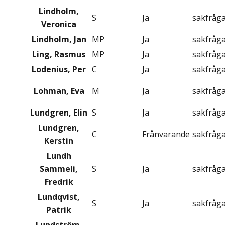
Lindholm,
S
Ja
sakfråg
Veronica
Lindholm, Jan
MP
Ja
sakfråg
Ling, Rasmus
MP
Ja
sakfråg
Lodenius, Per
C
Ja
sakfråg
Lohman, Eva
M
Ja
sakfråg
Lundgren, Elin
S
Ja
sakfråg
Lundgren,
C
Frånvarande
sakfråg
Kerstin
Lundh
Sammeli,
S
Ja
sakfråg
Fredrik
Lundqvist,
S
Ja
sakfråg
Patrik