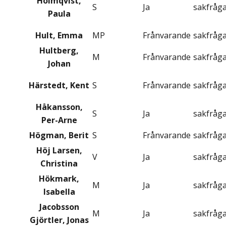
Holmqvist,
S
Ja
sakfråg
Paula
Hult, Emma
MP
Frånvarande
sakfråg
Hultberg,
M
Frånvarande
sakfråg
Johan
Härstedt, Kent
S
Frånvarande
sakfråg
Håkansson,
S
Ja
sakfråg
Per-Arne
Högman, Berit
S
Frånvarande
sakfråg
Höj Larsen,
V
Ja
sakfråg
Christina
Hökmark,
M
Ja
sakfråg
Isabella
Jacobsson
M
Ja
sakfråg
Gjörtler, Jonas