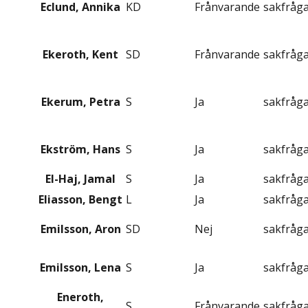
Eclund, Annika
KD
Frånvarande
sakfråg
Ekeroth, Kent
SD
Frånvarande
sakfråg
Ekerum, Petra
S
Ja
sakfråg
Ekström, Hans
S
Ja
sakfråg
El-Haj, Jamal
S
Ja
sakfråg
Eliasson, Bengt
L
Ja
sakfråg
Emilsson, Aron
SD
Nej
sakfråg
Emilsson, Lena
S
Ja
sakfråg
Eneroth,
S
Frånvarande
sakfråg