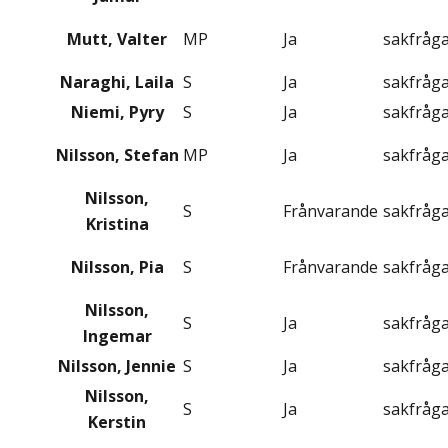
Mutt, Valter
MP
Ja
sakfråg
Naraghi, Laila
S
Ja
sakfråg
Niemi, Pyry
S
Ja
sakfråg
Nilsson, Stefan
MP
Ja
sakfråg
Nilsson,
S
Frånvarande
sakfråg
Kristina
Nilsson, Pia
S
Frånvarande
sakfråg
Nilsson,
S
Ja
sakfråg
Ingemar
Nilsson, Jennie
S
Ja
sakfråg
Nilsson,
S
Ja
sakfråg
Kerstin