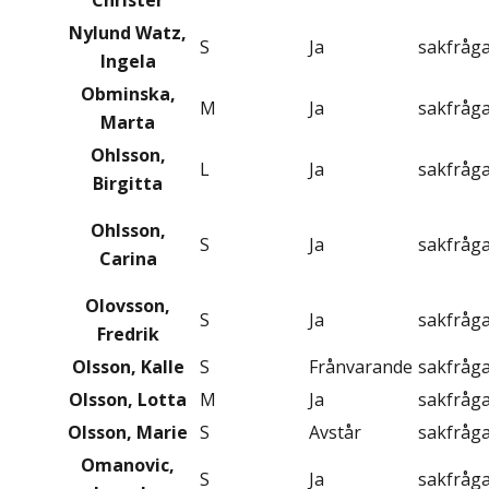
Christer
Nylund Watz,
S
Ja
sakfråg
Ingela
Obminska,
M
Ja
sakfråg
Marta
Ohlsson,
L
Ja
sakfråg
Birgitta
Ohlsson,
S
Ja
sakfråg
Carina
Olovsson,
S
Ja
sakfråg
Fredrik
Olsson, Kalle
S
Frånvarande
sakfråg
Olsson, Lotta
M
Ja
sakfråg
Olsson, Marie
S
Avstår
sakfråg
Omanovic,
S
Ja
sakfråg