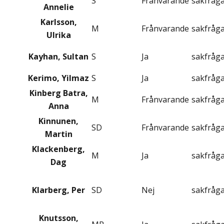
S
Frånvarande
sakfråg
Annelie
Karlsson,
M
Frånvarande
sakfråg
Ulrika
Kayhan, Sultan
S
Ja
sakfråg
Kerimo, Yilmaz
S
Ja
sakfråg
Kinberg Batra,
M
Frånvarande
sakfråg
Anna
Kinnunen,
SD
Frånvarande
sakfråg
Martin
Klackenberg,
M
Ja
sakfråg
Dag
Klarberg, Per
SD
Nej
sakfråg
Knutsson,