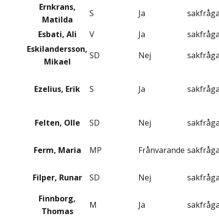
Ernkrans,
S
Ja
sakfråg
Matilda
Esbati, Ali
V
Ja
sakfråg
Eskilandersson,
SD
Nej
sakfråg
Mikael
Ezelius, Erik
S
Ja
sakfråg
Felten, Olle
SD
Nej
sakfråg
Ferm, Maria
MP
Frånvarande
sakfråg
Filper, Runar
SD
Nej
sakfråg
Finnborg,
M
Ja
sakfråg
Thomas