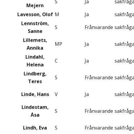
S
Ja
sakfråg
Mejern
Lavesson, Olof
M
Ja
sakfråg
Lennström,
S
Frånvarande
sakfråg
Sanne
Lillemets,
MP
Ja
sakfråg
Annika
Lindahl,
C
Ja
sakfråg
Helena
Lindberg,
S
Frånvarande
sakfråg
Teres
Linde, Hans
V
Ja
sakfråg
Lindestam,
S
Frånvarande
sakfråg
Åsa
Lindh, Eva
S
Frånvarande
sakfråg