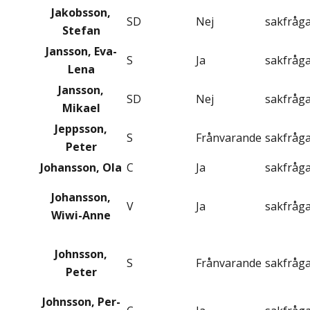
Jakobsson,
SD
Nej
sakfråg
Stefan
Jansson, Eva-
S
Ja
sakfråg
Lena
Jansson,
SD
Nej
sakfråg
Mikael
Jeppsson,
S
Frånvarande
sakfråg
Peter
Johansson, Ola
C
Ja
sakfråg
Johansson,
V
Ja
sakfråg
Wiwi-Anne
Johnsson,
S
Frånvarande
sakfråg
Peter
Johnsson, Per-