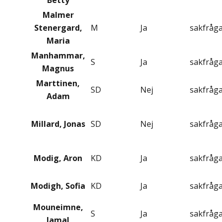
Betty
Malmer
Stenergard,
M
Ja
sakfråg
Maria
Manhammar,
S
Ja
sakfråg
Magnus
Marttinen,
SD
Nej
sakfråg
Adam
Millard, Jonas
SD
Nej
sakfråg
Modig, Aron
KD
Ja
sakfråg
Modigh, Sofia
KD
Ja
sakfråg
Mouneimne,
S
Ja
sakfråg
Jamal