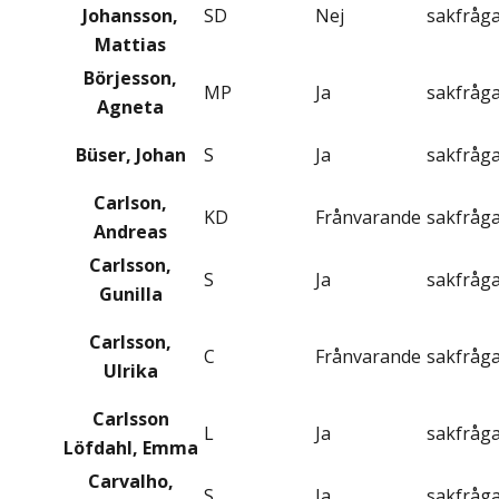
Johansson,
SD
Nej
sakfråg
Mattias
Börjesson,
MP
Ja
sakfråg
Agneta
Büser, Johan
S
Ja
sakfråg
Carlson,
KD
Frånvarande
sakfråg
Andreas
Carlsson,
S
Ja
sakfråg
Gunilla
Carlsson,
C
Frånvarande
sakfråg
Ulrika
Carlsson
L
Ja
sakfråg
Löfdahl, Emma
Carvalho,
S
Ja
sakfråg