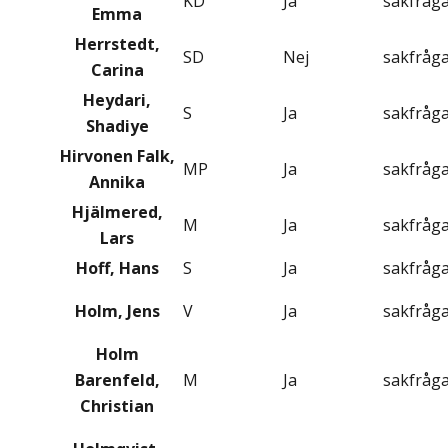
KD
Ja
sakfråg
Emma
Herrstedt,
SD
Nej
sakfråg
Carina
Heydari,
S
Ja
sakfråg
Shadiye
Hirvonen Falk,
MP
Ja
sakfråg
Annika
Hjälmered,
M
Ja
sakfråg
Lars
Hoff, Hans
S
Ja
sakfråg
Holm, Jens
V
Ja
sakfråg
Holm
Barenfeld,
M
Ja
sakfråg
Christian