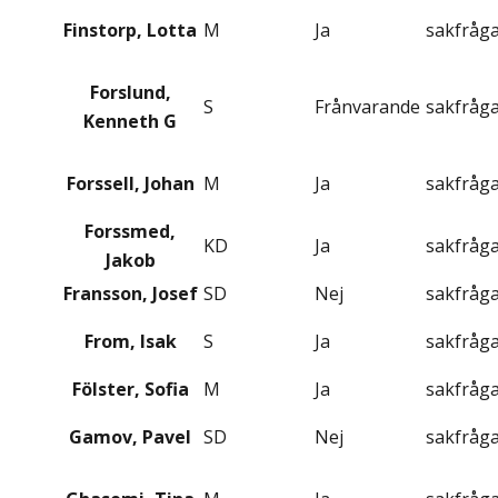
Finstorp, Lotta
M
Ja
sakfråg
Forslund,
S
Frånvarande
sakfråg
Kenneth G
Forssell, Johan
M
Ja
sakfråg
Forssmed,
KD
Ja
sakfråg
Jakob
Fransson, Josef
SD
Nej
sakfråg
From, Isak
S
Ja
sakfråg
Fölster, Sofia
M
Ja
sakfråg
Gamov, Pavel
SD
Nej
sakfråg