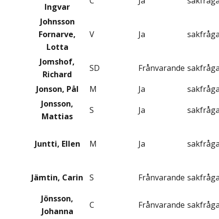
C
Ja
sakfråg
Ingvar
Johnsson
Fornarve,
V
Ja
sakfråg
Lotta
Jomshof,
SD
Frånvarande
sakfråg
Richard
Jonson, Pål
M
Ja
sakfråg
Jonsson,
S
Ja
sakfråg
Mattias
Juntti, Ellen
M
Ja
sakfråg
Jämtin, Carin
S
Frånvarande
sakfråg
Jönsson,
C
Frånvarande
sakfråg
Johanna