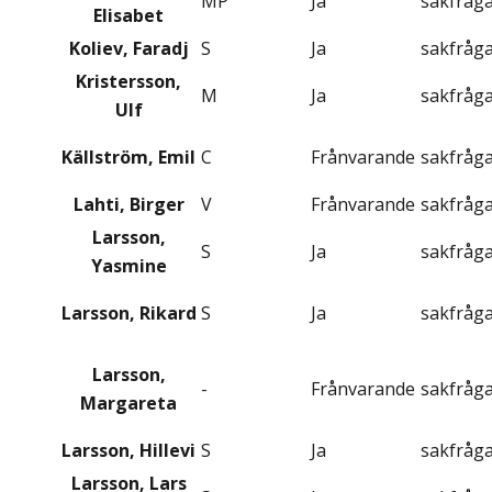
MP
Ja
sakfråg
Elisabet
Koliev, Faradj
S
Ja
sakfråg
Kristersson,
M
Ja
sakfråg
Ulf
Källström, Emil
C
Frånvarande
sakfråg
Lahti, Birger
V
Frånvarande
sakfråg
Larsson,
S
Ja
sakfråg
Yasmine
Larsson, Rikard
S
Ja
sakfråg
Larsson,
-
Frånvarande
sakfråg
Margareta
Larsson, Hillevi
S
Ja
sakfråg
Larsson, Lars