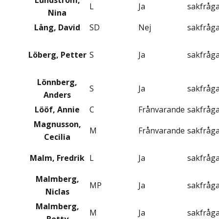
Lundström,
L
Ja
sakfråg
Nina
Lång, David
SD
Nej
sakfråg
Löberg, Petter
S
Ja
sakfråg
Lönnberg,
S
Ja
sakfråg
Anders
Lööf, Annie
C
Frånvarande
sakfråg
Magnusson,
M
Frånvarande
sakfråg
Cecilia
Malm, Fredrik
L
Ja
sakfråg
Malmberg,
MP
Ja
sakfråg
Niclas
Malmberg,
M
Ja
sakfråg