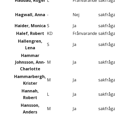
Haddad, Roger
L
Frånvarande
sakfråg
Hagwall, Anna
-
Nej
sakfråg
Haider, Monica
S
Ja
sakfråg
Halef, Robert
KD
Frånvarande
sakfråg
Hallengren,
S
Ja
sakfråg
Lena
Hammar
Johnsson, Ann-
M
Ja
sakfråg
Charlotte
Hammarbergh,
M
Ja
sakfråg
Krister
Hannah,
L
Ja
sakfråg
Robert
Hansson,
M
Ja
sakfråg
Anders