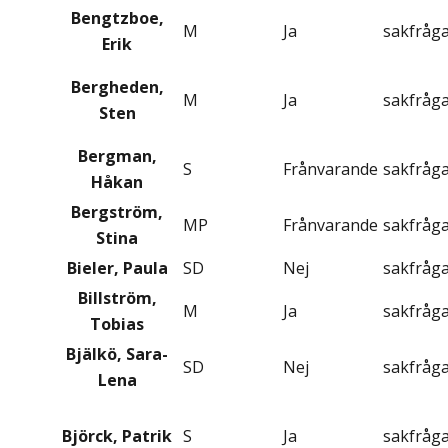
Bengtzboe,
M
Ja
sakfråg
Erik
Bergheden,
M
Ja
sakfråg
Sten
Bergman,
S
Frånvarande
sakfråg
Håkan
Bergström,
MP
Frånvarande
sakfråg
Stina
Bieler, Paula
SD
Nej
sakfråg
Billström,
M
Ja
sakfråg
Tobias
Bjälkö, Sara-
SD
Nej
sakfråg
Lena
Björck, Patrik
S
Ja
sakfråg