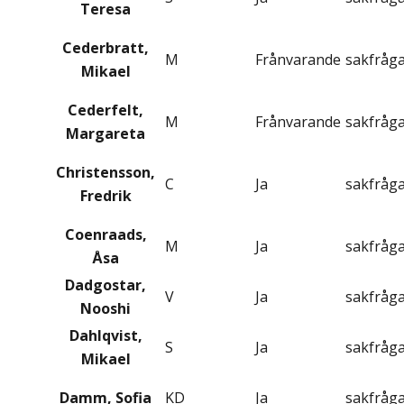
Teresa
Cederbratt,
M
Frånvarande
sakfråg
Mikael
Cederfelt,
M
Frånvarande
sakfråg
Margareta
Christensson,
C
Ja
sakfråg
Fredrik
Coenraads,
M
Ja
sakfråg
Åsa
Dadgostar,
V
Ja
sakfråg
Nooshi
Dahlqvist,
S
Ja
sakfråg
Mikael
Damm, Sofia
KD
Ja
sakfråg