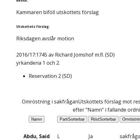
Beslut
:
Kammaren biföll utskottets förslag
Utskottets förslag
:
Riksdagen avslår motion
2016/17:1745 av Richard Jomshof m.fl. (SD)
yrkandena 1 och 2.
Reservation
2
(
SD
)
Omröstning i sakfrågan
Utskottets förslag mot res
efter "Namn" i fallande ordn
Namn
Parti
Sorterbar
Röst
Sorterbar
Omröstni
Abdu, Said
L
Ja
sakfråg