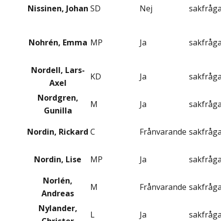
Nissinen, Johan
SD
Nej
sakfråg
Nohrén, Emma
MP
Ja
sakfråg
Nordell, Lars-
KD
Ja
sakfråg
Axel
Nordgren,
M
Ja
sakfråg
Gunilla
Nordin, Rickard
C
Frånvarande
sakfråg
Nordin, Lise
MP
Ja
sakfråg
Norlén,
M
Frånvarande
sakfråg
Andreas
Nylander,
L
Ja
sakfråg