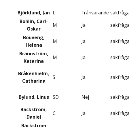
Björklund, Jan
L
Frånvarande
sakfråg
Bohlin, Carl-
M
Ja
sakfråg
Oskar
Bouveng,
M
Ja
sakfråg
Helena
Brännström,
M
Ja
sakfråg
Katarina
Bråkenhielm,
S
Ja
sakfråg
Catharina
Bylund, Linus
SD
Nej
sakfråg
Bäckström,
C
Ja
sakfråg
Daniel
Bäckström