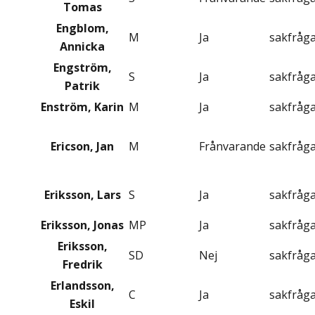
Tomas
Engblom,
M
Ja
sakfråg
Annicka
Engström,
S
Ja
sakfråg
Patrik
Enström, Karin
M
Ja
sakfråg
Ericson, Jan
M
Frånvarande
sakfråg
Eriksson, Lars
S
Ja
sakfråg
Eriksson, Jonas
MP
Ja
sakfråg
Eriksson,
SD
Nej
sakfråg
Fredrik
Erlandsson,
C
Ja
sakfråg
Eskil