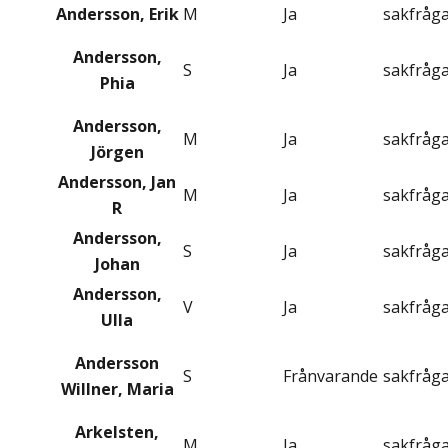
Andersson, Erik
M
Ja
sakfråg
Andersson,
S
Ja
sakfråg
Phia
Andersson,
M
Ja
sakfråg
Jörgen
Andersson, Jan
M
Ja
sakfråg
R
Andersson,
S
Ja
sakfråg
Johan
Andersson,
V
Ja
sakfråg
Ulla
Andersson
S
Frånvarande
sakfråg
Willner, Maria
Arkelsten,
M
Ja
sakfråg