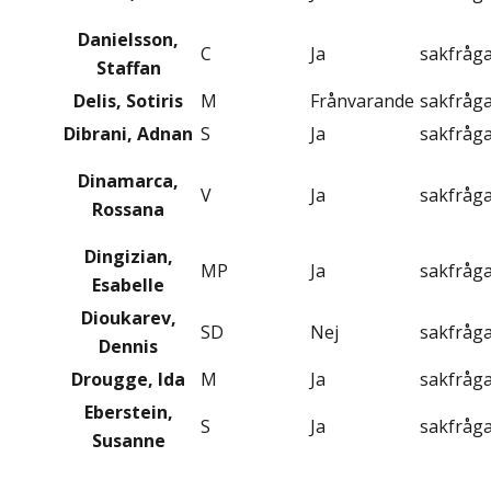
Danielsson,
C
Ja
sakfråg
Staffan
Delis, Sotiris
M
Frånvarande
sakfråg
Dibrani, Adnan
S
Ja
sakfråg
Dinamarca,
V
Ja
sakfråg
Rossana
Dingizian,
MP
Ja
sakfråg
Esabelle
Dioukarev,
SD
Nej
sakfråg
Dennis
Drougge, Ida
M
Ja
sakfråg
Eberstein,
S
Ja
sakfråg
Susanne