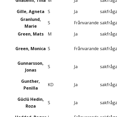
Ghasemi, Tina
M
Ja
sakfråg
Gille, Agneta
S
Ja
sakfråg
Granlund,
S
Frånvarande
sakfråg
Marie
Green, Mats
M
Ja
sakfråg
Green, Monica
S
Frånvarande
sakfråg
Gunnarsson,
S
Ja
sakfråg
Jonas
Gunther,
KD
Ja
sakfråg
Penilla
Güclü Hedin,
S
Ja
sakfråg
Roza