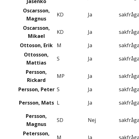
Jasenko
Oscarsson,
KD
Ja
sakfråg
Magnus
Oscarsson,
KD
Ja
sakfråg
Mikael
Ottoson, Erik
M
Ja
sakfråg
Ottosson,
S
Ja
sakfråg
Mattias
Persson,
MP
Ja
sakfråg
Rickard
Persson, Peter
S
Ja
sakfråg
Persson, Mats
L
Ja
sakfråg
Persson,
SD
Nej
sakfråg
Magnus
Petersson,
M
Ja
sakfråg