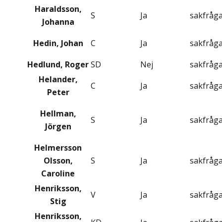
Haraldsson,
S
Ja
sakfråg
Johanna
Hedin, Johan
C
Ja
sakfråg
Hedlund, Roger
SD
Nej
sakfråg
Helander,
C
Ja
sakfråg
Peter
Hellman,
S
Ja
sakfråg
Jörgen
Helmersson
Olsson,
S
Ja
sakfråg
Caroline
Henriksson,
V
Ja
sakfråg
Stig
Henriksson,