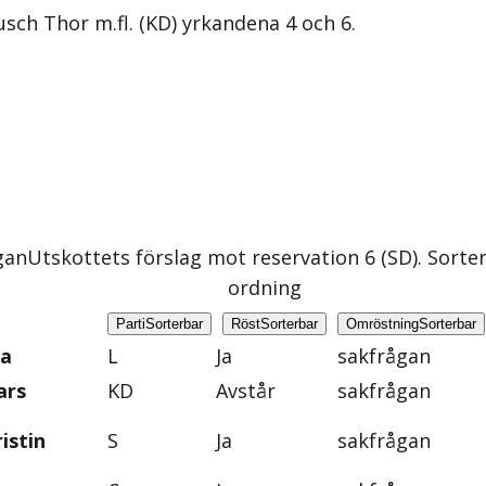
sch Thor m.fl. (KD) yrkandena 4 och 6.
gan
Utskottets förslag mot reservation 6 (SD)
. Sorte
ordning
Parti
Sorterbar
Röst
Sorterbar
Omröstning
Sorterbar
na
L
Ja
sakfrågan
ars
KD
Avstår
sakfrågan
istin
S
Ja
sakfrågan