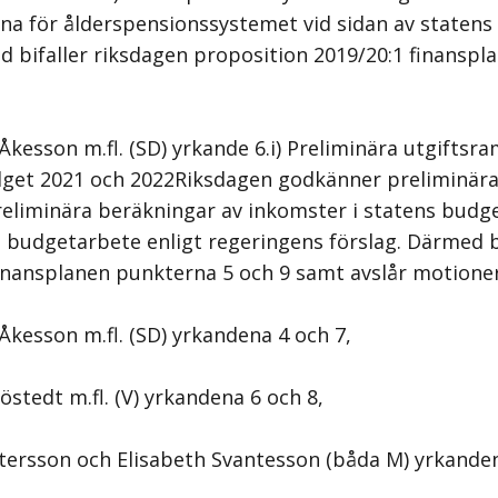
na för ålderspensionssystemet vid sidan av statens 
 bifaller riksdagen proposition 2019/20:1 finanspl
Åkesson m.fl. (SD) yrkande 6.i) Preliminära utgiftsr
dget 2021 och 2022Riksdagen godkänner preliminära
eliminära beräkningar av inkomster i statens budg
ns budgetarbete enligt regeringens förslag. Därmed b
finansplanen punkterna 5 och 9 samt avslår motione
Åkesson m.fl. (SD) yrkandena 4 och 7,
östedt m.fl. (V) yrkandena 6 och 8,
stersson och Elisabeth Svantesson (båda M) yrkande