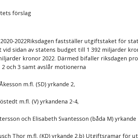
tets förslag
 2020-2022Riksdagen fastställer utgiftstaket för sta
vid sidan av statens budget till 1 392 miljarder kro
iljarder kronor 2022. Därmed bifaller riksdagen pro
 2 och 3 samt avslår motionerna
Åkesson m.fl. (SD) yrkande 2,
östedt m.fl. (V) yrkandena 2-4,
stersson och Elisabeth Svantesson (båda M) yrkande
sch Thor m.fl. (KD) yrkande 2.b) Utgiftsramar för 