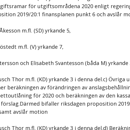
tgiftsramar för utgiftsområdena 2020 enligt regeri
osition 2019/20:1 finansplanen punkt 6 och avslår m
Åkesson m.fl. (SD) yrkande 5,
östedt m.fl. (V) yrkande 7,
stersson och Elisabeth Svantesson (båda M) yrkande
ch Thor m.fl. (KD) yrkande 3 i denna del.c) Övriga u
r beräkningen av förändringen av anslagsbehållnin
nettoutlåning för 2020 och beräkningen av den kass
 förslag.Därmed bifaller riksdagen proposition 2019
 samt avslår motion
sch Thor m.fl. (KD) yrkande 3 i denna del.d) Beräkn