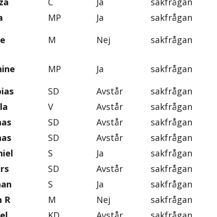
za
C
Ja
sakfrågan
a
MP
Ja
sakfrågan
ie
M
Nej
sakfrågan
nine
MP
Ja
sakfrågan
ias
SD
Avstår
sakfrågan
la
V
Avstår
sakfrågan
nas
SD
Avstår
sakfrågan
nas
SD
Avstår
sakfrågan
iel
S
Ja
sakfrågan
rs
SD
Avstår
sakfrågan
han
S
Ja
sakfrågan
n R
M
Nej
sakfrågan
el
KD
Avstår
sakfrågan