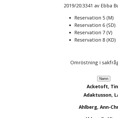
2019/20:3341 av Ebba Bu
Reservation
5
(
M
)
Reservation
6
(
SD
)
Reservation
7
(
V
)
Reservation
8
(
KD
)
Omröstning i sakfrå
Namn
Acketoft, Ti
Adaktusson, L
Ahlberg, Ann-Chr