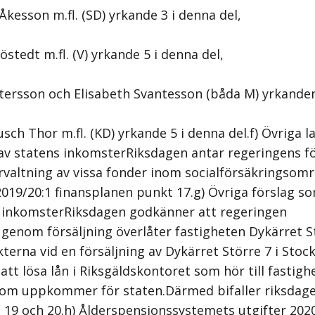
kesson m.fl. (SD) yrkande 3 i denna del,
östedt m.fl. (V) yrkande 5 i denna del,
stersson och Elisabeth Svantesson (båda M) yrkanden
ch Thor m.fl. (KD) yrkande 5 i denna del.f) Övriga la
v statens inkomsterRiksdagen antar regeringens förs
rvaltning av vissa fonder inom socialförsäkringsom
019/20:1 finansplanen punkt 17.g) Övriga förslag som
 inkomsterRiksdagen godkänner att regeringen
1 genom försäljning överlåter fastigheten Dykärret S
kterna vid en försäljning av Dykärret Större 7 i Sto
tt lösa lån i Riksgäldskontoret som hör till fastighe
som uppkommer för staten.Därmed bifaller riksdage
 19 och 20.h) Ålderspensionssystemets utgifter 20