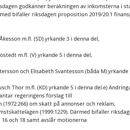
sdagen godkänner beräkningen av inkomsterna i sta
med bifaller riksdagen proposition 2019/20:1 finans
kesson m.fl. (SD) yrkande 3 i denna del,
östedt m.fl. (V) yrkande 5 i denna del,
stersson och Elisabeth Svantesson (båda M) yrkande 
ch Thor m.fl. (KD) yrkande 5 i denna del.e) Ändringa
ntar regeringens förslag till
en (1972:266) om skatt på annonser och reklam,
omstskattelagen (1999:1229). Därmed bifaller riksda
 16 och 18 samt avslår motionerna