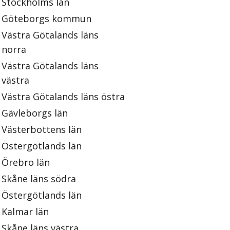
Stockholms län
Göteborgs kommun
Västra Götalands läns
norra
Västra Götalands läns
västra
Västra Götalands läns östra
Gävleborgs län
Västerbottens län
Östergötlands län
Örebro län
Skåne läns södra
Östergötlands län
Kalmar län
Skåne läns västra