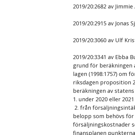
2019/20:2682 av Jimmie Å
2019/20:2915 av Jonas Sj
2019/20:3060 av Ulf Kri
2019/20:3341 av Ebba Bus
grund för beräkningen a
lagen (1998:1757) om fö
riksdagen proposition 2
beräkningen av statens
1. under 2020 eller 202
2. från försäljningsintä
belopp som behövs för a
försäljningskostnader 
finansplanen punkterna