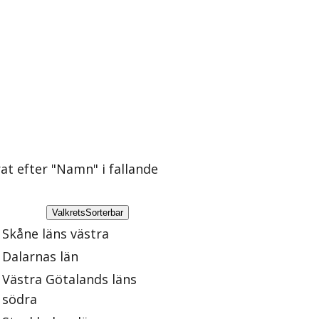
rat efter "Namn" i fallande
Valkrets
Sorterbar
Skåne läns västra
Dalarnas län
Västra Götalands läns
södra