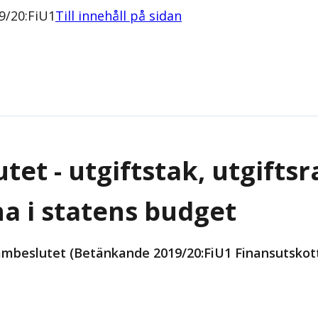
9/20:FiU1
Till innehåll på sidan
tet - utgiftstak, utgifts
a i statens budget
ambeslutet (Betänkande 2019/20:FiU1 Finansutskot