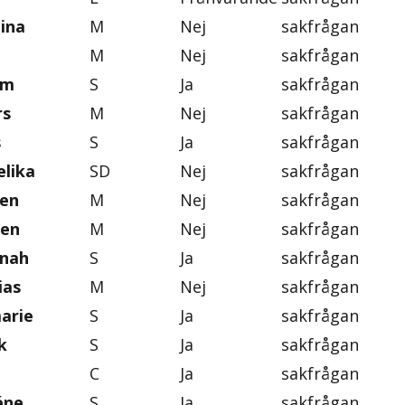
tina
M
Nej
sakfrågan
M
Nej
sakfrågan
im
S
Ja
sakfrågan
rs
M
Nej
sakfrågan
s
S
Ja
sakfrågan
lika
SD
Nej
sakfrågan
ten
M
Nej
sakfrågan
gen
M
Nej
sakfrågan
nnah
S
Ja
sakfrågan
ias
M
Nej
sakfrågan
marie
S
Ja
sakfrågan
k
S
Ja
sakfrågan
C
Ja
sakfrågan
éne
S
Ja
sakfrågan