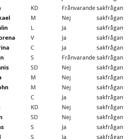
a
KD
Frånvarande
sakfrågan
kael
M
Nej
sakfrågan
lin
L
Ja
sakfrågan
orena
V
Ja
sakfrågan
rina
C
Ja
sakfrågan
an
S
Frånvarande
sakfrågan
nis
SD
Nej
sakfrågan
a
M
Nej
sakfrågan
ohn
M
Nej
sakfrågan
C
Ja
sakfrågan
s
KD
Nej
sakfrågan
n
SD
Nej
sakfrågan
ns
S
Ja
sakfrågan
l
S
Ja
sakfrågan