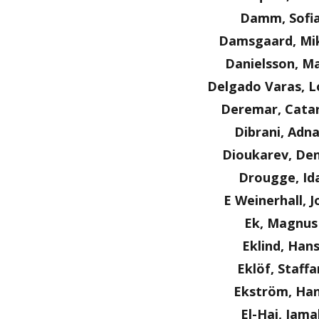
Damm, Sofi
Damsgaard, Mi
Danielsson, Ma
Delgado Varas, L
Deremar, Cata
Dibrani, Adn
Dioukarev, Den
Drougge, Id
E Weinerhall, J
Ek, Magnus
Eklind, Han
Eklöf, Staffa
Ekström, Ha
El-Haj, Jama