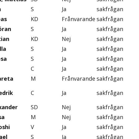
n
S
Ja
sakfrågan
eas
KD
Frånvarande
sakfrågan
öran
S
Ja
sakfrågan
tian
KD
Nej
sakfrågan
lla
S
Ja
sakfrågan
esa
S
Ja
sakfrågan
C
Ja
sakfrågan
areta
M
Frånvarande
sakfrågan
edrik
C
Ja
sakfrågan
exander
SD
Nej
sakfrågan
sa
M
Nej
sakfrågan
oshi
V
Ja
sakfrågan
ael
S
Ja
sakfrågan