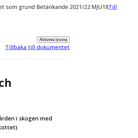
ighet som grund Betänkande 2021/22:MJU18
Till
Aktivera lyssna
Tillbaka till dokumentet
och
vården i skogen med
kottet)