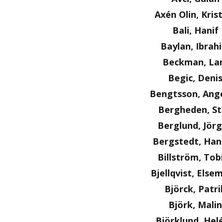
Axén Olin, Kris
Bali, Hanif
Baylan, Ibrah
Beckman, La
Begic, Deni
Bengtsson, Ange
Bergheden, S
Berglund, Jör
Bergstedt, Ha
Billström, Tob
Bjellqvist, Else
Björck, Patri
Björk, Malin
Björklund, Hel