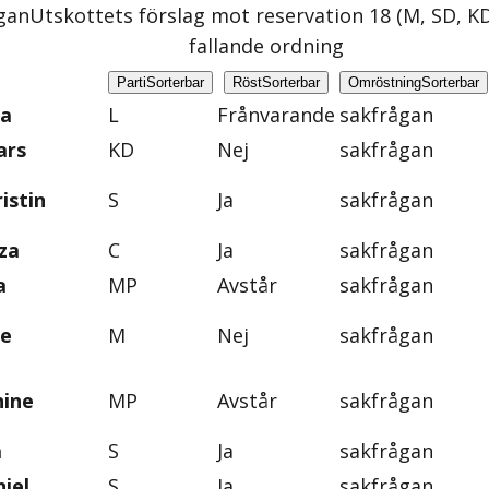
gan
Utskottets förslag mot reservation 18 (M, SD, KD
fallande ordning
Parti
Sorterbar
Röst
Sorterbar
Omröstning
Sorterbar
na
L
Frånvarande
sakfrågan
ars
KD
Nej
sakfrågan
istin
S
Ja
sakfrågan
za
C
Ja
sakfrågan
a
MP
Avstår
sakfrågan
ie
M
Nej
sakfrågan
nine
MP
Avstår
sakfrågan
a
S
Ja
sakfrågan
iel
S
Ja
sakfrågan