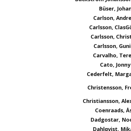
Büser, Joha
Carlson, Andr
Carlsson, ClasG
Carlsson, Chris
Carlsson, Guni
Carvalho, Ter
Cato, Jonny
Cederfelt, Marg
Christensson, Fr
Christiansson, Al
Coenraads, Å
Dadgostar, No
Dahlqvist, Mik