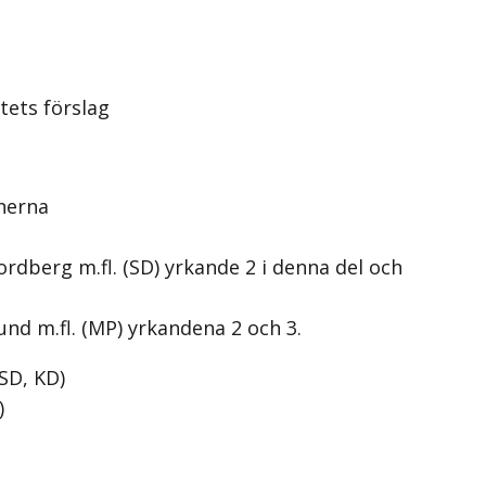
tets förslag
nerna
rdberg m.fl. (SD) yrkande 2 i denna del och
und m.fl. (MP) yrkandena 2 och 3.
SD, KD
)
)