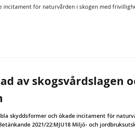
de incitament för naturvården i skogen med frivill
nad av skogsvårdslagen 
n
xibla skyddsformer och ökade incitament för natur
 (Betänkande 2021/22:MJU18 Miljö- och jordbruksuts