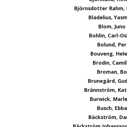
Björnsdotter Rahm, 
Bladelius, Yas
Blom, Juno
Bohlin, Carl-O
Bolund, Per
Bouveng, Hel
Brodin, Camil
Broman, Bo
Brunegård, Gu
Brännström, Kat
Burwick, Marl
Busch, Ebba
Bäckström, Dan
Bäckström Johansson