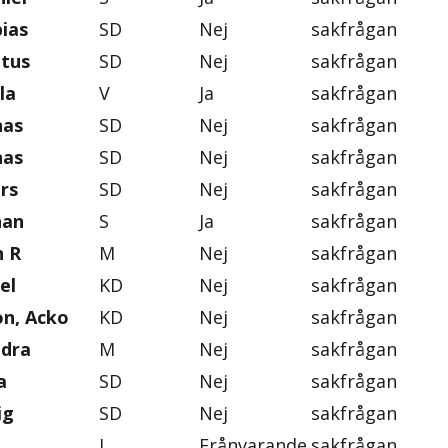
ias
SD
Nej
sakfrågan
ntus
SD
Nej
sakfrågan
la
V
Ja
sakfrågan
nas
SD
Nej
sakfrågan
nas
SD
Nej
sakfrågan
rs
SD
Nej
sakfrågan
han
S
Ja
sakfrågan
n R
M
Nej
sakfrågan
el
KD
Nej
sakfrågan
on, Acko
KD
Nej
sakfrågan
ndra
M
Nej
sakfrågan
a
SD
Nej
sakfrågan
ig
SD
Nej
sakfrågan
L
Frånvarande
sakfrågan