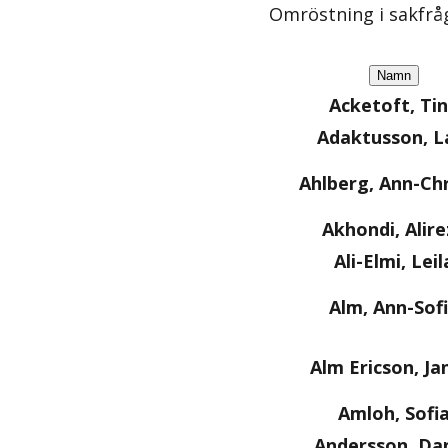
Omröstning i sakfrå
Namn
Acketoft, Ti
Adaktusson, L
Ahlberg, Ann-Chr
Akhondi, Alire
Ali-Elmi, Leil
Alm, Ann-Sof
Alm Ericson, Ja
Amloh, Sofi
Andersson, Dan