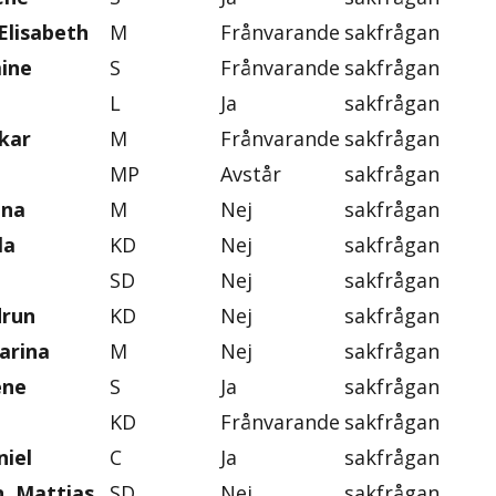
Elisabeth
M
Frånvarande
sakfrågan
mine
S
Frånvarande
sakfrågan
L
Ja
sakfrågan
skar
M
Frånvarande
sakfrågan
MP
Avstår
sakfrågan
ena
M
Nej
sakfrågan
la
KD
Nej
sakfrågan
SD
Nej
sakfrågan
drun
KD
Nej
sakfrågan
arina
M
Nej
sakfrågan
ene
S
Ja
sakfrågan
KD
Frånvarande
sakfrågan
iel
C
Ja
sakfrågan
, Mattias
SD
Nej
sakfrågan