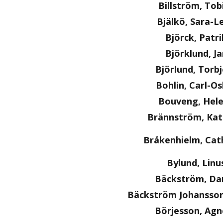
Billström, Tob
Bjälkö, Sara-L
Björck, Patri
Björklund, Ja
Björlund, Torb
Bohlin, Carl-O
Bouveng, Hel
Brännström, Kat
Bråkenhielm, Cat
Bylund, Linu
Bäckström, Dan
Bäckström Johansson
Börjesson, Agn