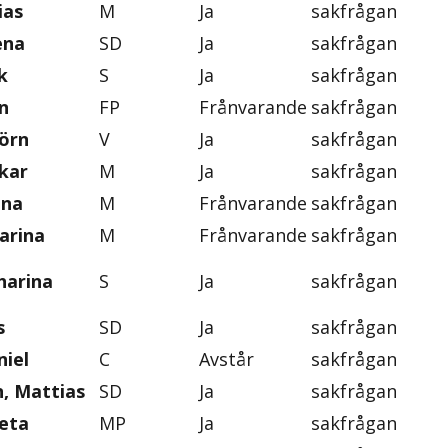
ias
M
Ja
sakfrågan
ena
SD
Ja
sakfrågan
k
S
Ja
sakfrågan
n
FP
Frånvarande
sakfrågan
jörn
V
Ja
sakfrågan
skar
M
Ja
sakfrågan
ena
M
Frånvarande
sakfrågan
arina
M
Frånvarande
sakfrågan
harina
S
Ja
sakfrågan
s
SD
Ja
sakfrågan
iel
C
Avstår
sakfrågan
, Mattias
SD
Ja
sakfrågan
eta
MP
Ja
sakfrågan