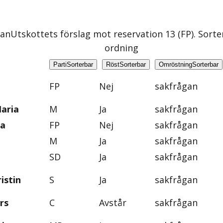
gan
Utskottets förslag mot reservation 13 (FP)
. Sorte
ordning
Parti
Sorterbar
Röst
Sorterbar
Omröstning
Sorterbar
FP
Nej
sakfrågan
aria
M
Ja
sakfrågan
na
FP
Nej
sakfrågan
M
Ja
sakfrågan
SD
Ja
sakfrågan
istin
S
Ja
sakfrågan
rs
C
Avstår
sakfrågan