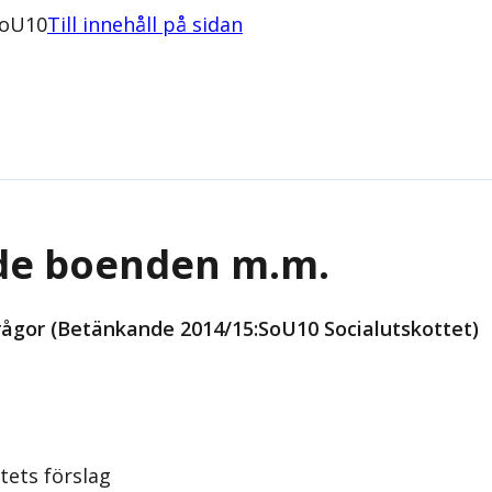
SoU10
Till innehåll på sidan
de boenden m.m.
frågor (Betänkande 2014/15:SoU10 Socialutskottet)
tets förslag