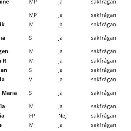
nine
MP
Ja
sakfrågan
MP
Ja
sakfrågan
ik
M
Ja
sakfrågan
ia
S
Ja
sakfrågan
gen
M
Ja
sakfrågan
n R
M
Ja
sakfrågan
han
S
Ja
sakfrågan
la
V
Ja
sakfrågan
, Maria
S
Ja
sakfrågan
ia
M
Ja
sakfrågan
ia
FP
Nej
sakfrågan
e
M
Ja
sakfrågan