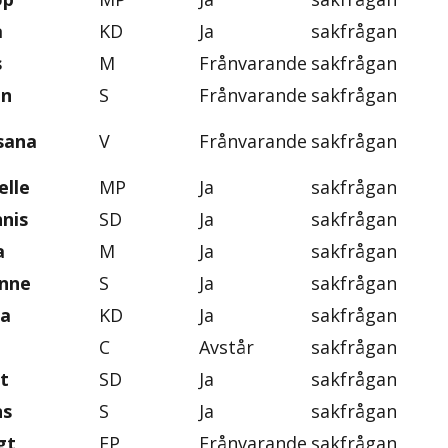
a
KD
Ja
sakfrågan
s
M
Frånvarande
sakfrågan
an
S
Frånvarande
sakfrågan
sana
V
Frånvarande
sakfrågan
elle
MP
Ja
sakfrågan
nis
SD
Ja
sakfrågan
a
M
Ja
sakfrågan
anne
S
Ja
sakfrågan
ka
KD
Ja
sakfrågan
C
Avstår
sakfrågan
t
SD
Ja
sakfrågan
ns
S
Ja
sakfrågan
gt
FP
Frånvarande
sakfrågan