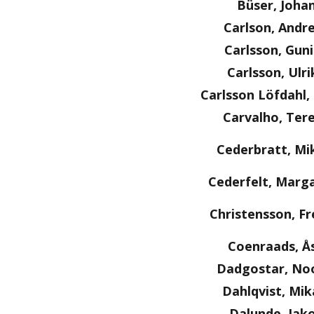
Büser, Joha
Carlson, Andr
Carlsson, Guni
Carlsson, Ulri
Carlsson Löfdahl
Carvalho, Ter
Cederbratt, Mi
Cederfelt, Marg
Christensson, Fr
Coenraads, Å
Dadgostar, No
Dahlqvist, Mik
Dalunde, Jak