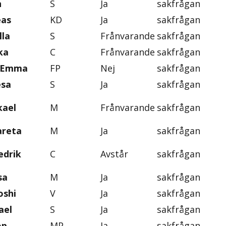
n
S
Ja
sakfrågan
eas
KD
Ja
sakfrågan
lla
S
Frånvarande
sakfrågan
ka
C
Frånvarande
sakfrågan
, Emma
FP
Nej
sakfrågan
esa
S
Ja
sakfrågan
kael
M
Frånvarande
sakfrågan
areta
M
Ja
sakfrågan
edrik
C
Avstår
sakfrågan
sa
M
Ja
sakfrågan
oshi
V
Ja
sakfrågan
ael
S
Ja
sakfrågan
op
MP
Ja
sakfrågan