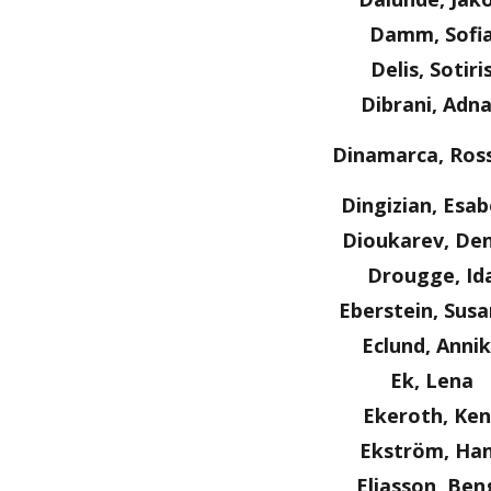
Damm, Sofi
Delis, Sotiri
Dibrani, Adn
Dinamarca, Ros
Dingizian, Esab
Dioukarev, Den
Drougge, Id
Eberstein, Sus
Eclund, Anni
Ek, Lena
Ekeroth, Ken
Ekström, Ha
Eliasson, Ben