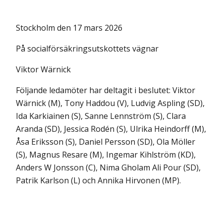
Stockholm den 17 mars 2026
På socialförsäkringsutskottets vägnar
Viktor Wärnick
Följande ledamöter har deltagit i beslutet: Viktor
Wärnick (M), Tony Haddou (V), Ludvig Aspling (SD),
Ida Karkiainen (S), Sanne Lennström (S), Clara
Aranda (SD), Jessica Rodén (S), Ulrika Heindorff (M),
Åsa Eriksson (S), Daniel Persson (SD), Ola Möller
(S), Magnus Resare (M), Ingemar Kihlström (KD),
Anders W Jonsson (C), Nima Gholam Ali Pour (SD),
Patrik Karlson (L) och Annika Hirvonen (MP).