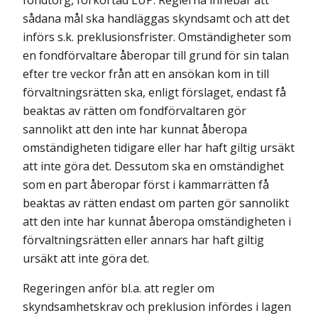
fondtorg, förkortad LUP. Reglerna innebär att
sådana mål ska handläggas skyndsamt och att det
införs s.k. preklusionsfrister. Omständigheter som
en fondförvaltare åberopar till grund för sin talan
efter tre veckor från att en ansökan kom in till
förvaltnings­rätten ska, enligt förslaget, endast få
beaktas av rätten om fondförvaltaren gör
sannolikt att den inte har kunnat åberopa
omständigheten tidigare eller har haft giltig ursäkt
att inte göra det. Dessutom ska en omständighet
som en part åberopar först i kammarrätten få
beaktas av rätten endast om parten gör sannolikt
att den inte har kunnat åberopa omständigheten i
förvaltningsrätten eller annars har haft giltig
ursäkt att inte göra det.
Regeringen anför bl.a. att regler om
skyndsamhetskrav och preklusion infördes i lagen