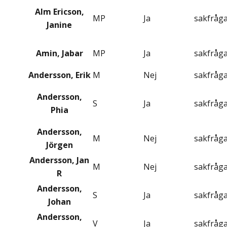
Alm Ericson,
MP
Ja
sakfråg
Janine
Amin, Jabar
MP
Ja
sakfråg
Andersson, Erik
M
Nej
sakfråg
Andersson,
S
Ja
sakfråg
Phia
Andersson,
M
Nej
sakfråg
Jörgen
Andersson, Jan
M
Nej
sakfråg
R
Andersson,
S
Ja
sakfråg
Johan
Andersson,
V
Ja
sakfråg