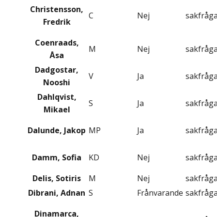
Christensson,
C
Nej
sakfråg
Fredrik
Coenraads,
M
Nej
sakfråg
Åsa
Dadgostar,
V
Ja
sakfråg
Nooshi
Dahlqvist,
S
Ja
sakfråg
Mikael
Dalunde, Jakop
MP
Ja
sakfråg
Damm, Sofia
KD
Nej
sakfråg
Delis, Sotiris
M
Nej
sakfråg
Dibrani, Adnan
S
Frånvarande
sakfråg
Dinamarca,