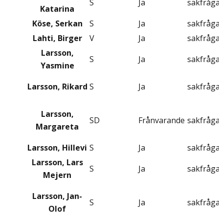
S
Ja
sakfråg
Katarina
Köse, Serkan
S
Ja
sakfråg
Lahti, Birger
V
Ja
sakfråg
Larsson,
S
Ja
sakfråg
Yasmine
Larsson, Rikard
S
Ja
sakfråg
Larsson,
SD
Frånvarande
sakfråg
Margareta
Larsson, Hillevi
S
Ja
sakfråg
Larsson, Lars
S
Ja
sakfråg
Mejern
Larsson, Jan-
S
Ja
sakfråg
Olof