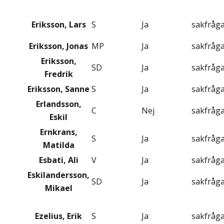
Eriksson, Lars
S
Ja
sakfråg
Eriksson, Jonas
MP
Ja
sakfråg
Eriksson,
SD
Ja
sakfråg
Fredrik
Eriksson, Sanne
S
Ja
sakfråg
Erlandsson,
C
Nej
sakfråg
Eskil
Ernkrans,
S
Ja
sakfråg
Matilda
Esbati, Ali
V
Ja
sakfråg
Eskilandersson,
SD
Ja
sakfråg
Mikael
Ezelius, Erik
S
Ja
sakfråg