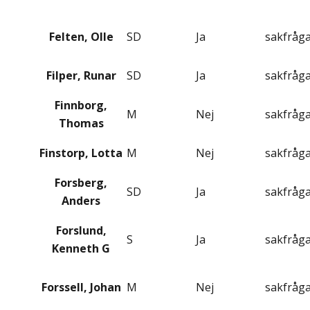
Felten, Olle
SD
Ja
sakfråg
Filper, Runar
SD
Ja
sakfråg
Finnborg,
M
Nej
sakfråg
Thomas
Finstorp, Lotta
M
Nej
sakfråg
Forsberg,
SD
Ja
sakfråg
Anders
Forslund,
S
Ja
sakfråg
Kenneth G
Forssell, Johan
M
Nej
sakfråg