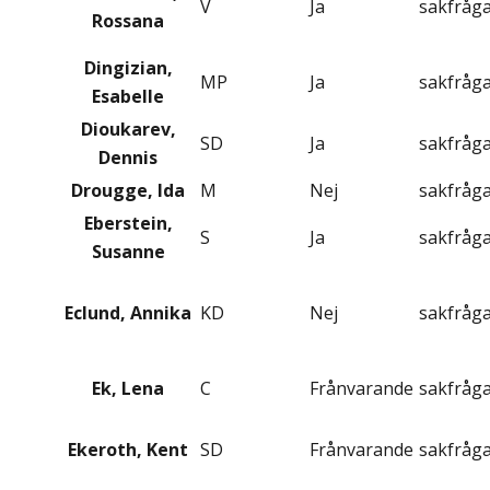
V
Ja
sakfråg
Rossana
Dingizian,
MP
Ja
sakfråg
Esabelle
Dioukarev,
SD
Ja
sakfråg
Dennis
Drougge, Ida
M
Nej
sakfråg
Eberstein,
S
Ja
sakfråg
Susanne
Eclund, Annika
KD
Nej
sakfråg
Ek, Lena
C
Frånvarande
sakfråg
Ekeroth, Kent
SD
Frånvarande
sakfråg