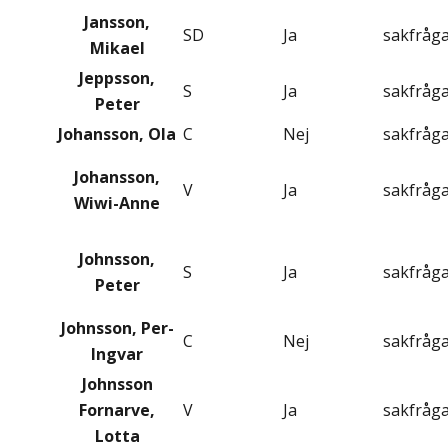
Jansson,
SD
Ja
sakfråg
Mikael
Jeppsson,
S
Ja
sakfråg
Peter
Johansson, Ola
C
Nej
sakfråg
Johansson,
V
Ja
sakfråg
Wiwi-Anne
Johnsson,
S
Ja
sakfråg
Peter
Johnsson, Per-
C
Nej
sakfråg
Ingvar
Johnsson
Fornarve,
V
Ja
sakfråg
Lotta