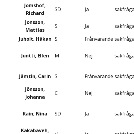
Jomshof,
SD
Ja
sakfråg
Richard
Jonsson,
S
Ja
sakfråg
Mattias
Juholt, Håkan
S
Frånvarande
sakfråg
Juntti, Ellen
M
Nej
sakfråg
Jämtin, Carin
S
Frånvarande
sakfråg
Jönsson,
C
Nej
sakfråg
Johanna
Kain, Nina
SD
Ja
sakfråg
Kakabaveh,