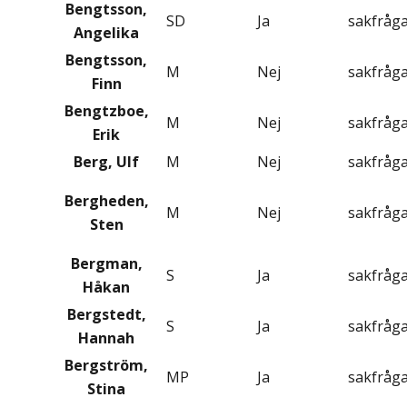
Bengtsson,
SD
Ja
sakfråg
Angelika
Bengtsson,
M
Nej
sakfråg
Finn
Bengtzboe,
M
Nej
sakfråg
Erik
Berg, Ulf
M
Nej
sakfråg
Bergheden,
M
Nej
sakfråg
Sten
Bergman,
S
Ja
sakfråg
Håkan
Bergstedt,
S
Ja
sakfråg
Hannah
Bergström,
MP
Ja
sakfråg
Stina