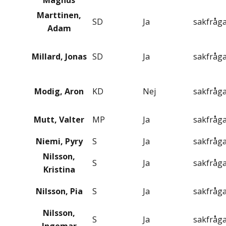
Magnus
Marttinen,
SD
Ja
sakfråg
Adam
Millard, Jonas
SD
Ja
sakfråg
Modig, Aron
KD
Nej
sakfråg
Mutt, Valter
MP
Ja
sakfråg
Niemi, Pyry
S
Ja
sakfråg
Nilsson,
S
Ja
sakfråg
Kristina
Nilsson, Pia
S
Ja
sakfråg
Nilsson,
S
Ja
sakfråg