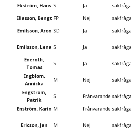
Ekström, Hans
S
Ja
sakfråg
Eliasson, Bengt
FP
Nej
sakfråg
Emilsson, Aron
SD
Ja
sakfråg
Emilsson, Lena
S
Ja
sakfråg
Eneroth,
S
Ja
sakfråg
Tomas
Engblom,
M
Nej
sakfråg
Annicka
Engström,
S
Frånvarande
sakfråg
Patrik
Enström, Karin
M
Frånvarande
sakfråg
Ericson, Jan
M
Nej
sakfråg