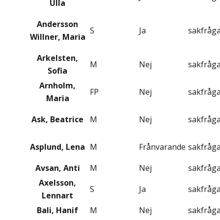
Ulla
Andersson
S
Ja
sakfråg
Willner, Maria
Arkelsten,
M
Nej
sakfråg
Sofia
Arnholm,
FP
Nej
sakfråg
Maria
Ask, Beatrice
M
Nej
sakfråg
Asplund, Lena
M
Frånvarande
sakfråg
Avsan, Anti
M
Nej
sakfråg
Axelsson,
S
Ja
sakfråg
Lennart
Bali, Hanif
M
Nej
sakfråg