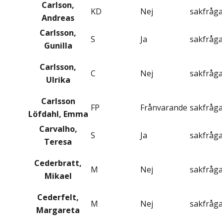
Carlson,
KD
Nej
sakfråg
Andreas
Carlsson,
S
Ja
sakfråg
Gunilla
Carlsson,
C
Nej
sakfråg
Ulrika
Carlsson
FP
Frånvarande
sakfråg
Löfdahl, Emma
Carvalho,
S
Ja
sakfråg
Teresa
Cederbratt,
M
Nej
sakfråg
Mikael
Cederfelt,
M
Nej
sakfråg
Margareta