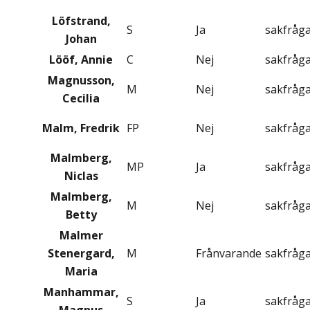
Löfstrand,
S
Ja
sakfråg
Johan
Lööf, Annie
C
Nej
sakfråg
Magnusson,
M
Nej
sakfråg
Cecilia
Malm, Fredrik
FP
Nej
sakfråg
Malmberg,
MP
Ja
sakfråg
Niclas
Malmberg,
M
Nej
sakfråg
Betty
Malmer
Stenergard,
M
Frånvarande
sakfråg
Maria
Manhammar,
S
Ja
sakfråg