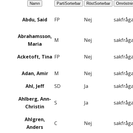
Namn
Parti
Sorterbar
Röst
Sorterbar
Omröstni
Abdu, Said
FP
Nej
sakfråg
Abrahamsson,
M
Nej
sakfråg
Maria
Acketoft, Tina
FP
Nej
sakfråg
Adan, Amir
M
Nej
sakfråg
Ahl, Jeff
SD
Ja
sakfråg
Ahlberg, Ann-
S
Ja
sakfråg
Christin
Ahlgren,
C
Nej
sakfråg
Anders