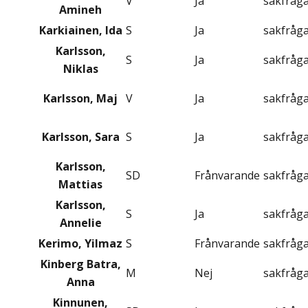
V
Ja
sakfråg
Amineh
Karkiainen, Ida
S
Ja
sakfråg
Karlsson,
S
Ja
sakfråg
Niklas
Karlsson, Maj
V
Ja
sakfråg
Karlsson, Sara
S
Ja
sakfråg
Karlsson,
SD
Frånvarande
sakfråg
Mattias
Karlsson,
S
Ja
sakfråg
Annelie
Kerimo, Yilmaz
S
Frånvarande
sakfråg
Kinberg Batra,
M
Nej
sakfråg
Anna
Kinnunen,