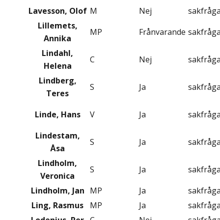
Lavesson, Olof
M
Nej
sakfråg
Lillemets,
MP
Frånvarande
sakfråg
Annika
Lindahl,
C
Nej
sakfråg
Helena
Lindberg,
S
Ja
sakfråg
Teres
Linde, Hans
V
Ja
sakfråg
Lindestam,
S
Ja
sakfråg
Åsa
Lindholm,
S
Ja
sakfråg
Veronica
Lindholm, Jan
MP
Ja
sakfråg
Ling, Rasmus
MP
Ja
sakfråg