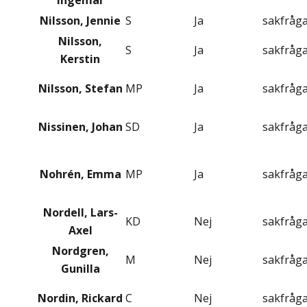
Ingemar
Nilsson, Jennie
S
Ja
sakfråg
Nilsson,
S
Ja
sakfråg
Kerstin
Nilsson, Stefan
MP
Ja
sakfråg
Nissinen, Johan
SD
Ja
sakfråg
Nohrén, Emma
MP
Ja
sakfråg
Nordell, Lars-
KD
Nej
sakfråg
Axel
Nordgren,
M
Nej
sakfråg
Gunilla
Nordin, Rickard
C
Nej
sakfråg