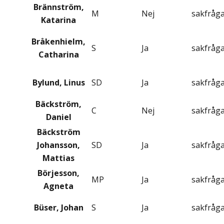
Brännström,
M
Nej
sakfråg
Katarina
Bråkenhielm,
S
Ja
sakfråg
Catharina
Bylund, Linus
SD
Ja
sakfråg
Bäckström,
C
Nej
sakfråg
Daniel
Bäckström
Johansson,
SD
Ja
sakfråg
Mattias
Börjesson,
MP
Ja
sakfråg
Agneta
Büser, Johan
S
Ja
sakfråg