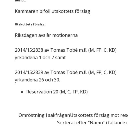
Beslut
:
Kammaren biföll utskottets förslag
Utskottets förslag
:
Riksdagen avslår motionerna
2014/15:2838 av Tomas Tobé m.fl. (M, FP, C, KD)
yrkandena 1 och 7 samt
2014/15:2839 av Tomas Tobé m.fl. (M, FP, C, KD)
yrkandena 26 och 30.
Reservation
20
(
M, C, FP, KD
)
Omröstning i sakfrågan
Utskottets förslag mot rese
Sorterat efter "Namn" i fallande