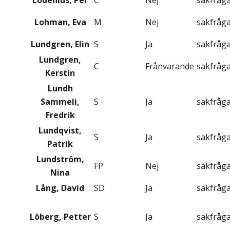
Lodenius, Per
C
Nej
sakfråg
Lohman, Eva
M
Nej
sakfråg
Lundgren, Elin
S
Ja
sakfråg
Lundgren,
C
Frånvarande
sakfråg
Kerstin
Lundh
Sammeli,
S
Ja
sakfråg
Fredrik
Lundqvist,
S
Ja
sakfråg
Patrik
Lundström,
FP
Nej
sakfråg
Nina
Lång, David
SD
Ja
sakfråg
Löberg, Petter
S
Ja
sakfråg