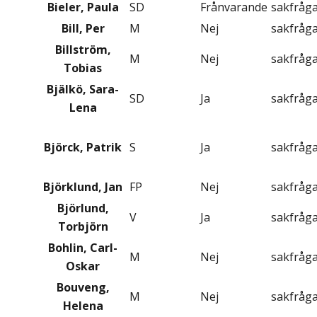
Bieler, Paula
SD
Frånvarande
sakfråg
Bill, Per
M
Nej
sakfråg
Billström,
M
Nej
sakfråg
Tobias
Bjälkö, Sara-
SD
Ja
sakfråg
Lena
Björck, Patrik
S
Ja
sakfråg
Björklund, Jan
FP
Nej
sakfråg
Björlund,
V
Ja
sakfråg
Torbjörn
Bohlin, Carl-
M
Nej
sakfråg
Oskar
Bouveng,
M
Nej
sakfråg
Helena