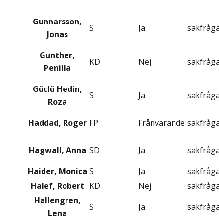
Gunnarsson,
S
Ja
sakfråg
Jonas
Gunther,
KD
Nej
sakfråg
Penilla
Güclü Hedin,
S
Ja
sakfråg
Roza
Haddad, Roger
FP
Frånvarande
sakfråg
Hagwall, Anna
SD
Ja
sakfråg
Haider, Monica
S
Ja
sakfråg
Halef, Robert
KD
Nej
sakfråg
Hallengren,
S
Ja
sakfråg
Lena