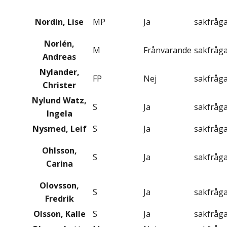
Nordin, Lise
MP
Ja
sakfråg
Norlén,
M
Frånvarande
sakfråg
Andreas
Nylander,
FP
Nej
sakfråg
Christer
Nylund Watz,
S
Ja
sakfråg
Ingela
Nysmed, Leif
S
Ja
sakfråg
Ohlsson,
S
Ja
sakfråg
Carina
Olovsson,
S
Ja
sakfråg
Fredrik
Olsson, Kalle
S
Ja
sakfråg