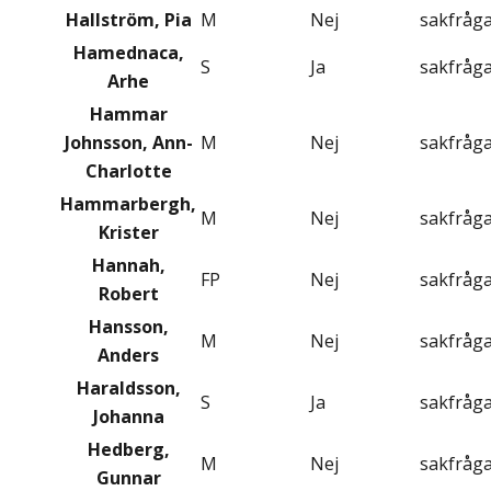
Hallström, Pia
M
Nej
sakfråg
Hamednaca,
S
Ja
sakfråg
Arhe
Hammar
Johnsson, Ann-
M
Nej
sakfråg
Charlotte
Hammarbergh,
M
Nej
sakfråg
Krister
Hannah,
FP
Nej
sakfråg
Robert
Hansson,
M
Nej
sakfråg
Anders
Haraldsson,
S
Ja
sakfråg
Johanna
Hedberg,
M
Nej
sakfråg
Gunnar