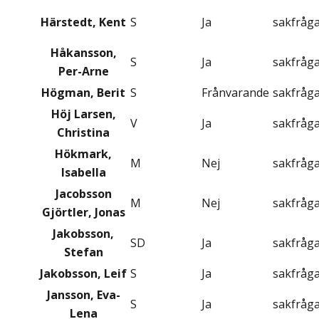
Härstedt, Kent
S
Ja
sakfråg
Håkansson,
S
Ja
sakfråg
Per-Arne
Högman, Berit
S
Frånvarande
sakfråg
Höj Larsen,
V
Ja
sakfråg
Christina
Hökmark,
M
Nej
sakfråg
Isabella
Jacobsson
M
Nej
sakfråg
Gjörtler, Jonas
Jakobsson,
SD
Ja
sakfråg
Stefan
Jakobsson, Leif
S
Ja
sakfråg
Jansson, Eva-
S
Ja
sakfråg
Lena