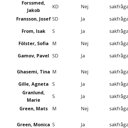
Forssmed,
KD
Nej
sakfråg
Jakob
Fransson, Josef
SD
Ja
sakfråg
From, Isak
S
Ja
sakfråg
Fölster, Sofia
M
Nej
sakfråg
Gamov, Pavel
SD
Ja
sakfråg
Ghasemi, Tina
M
Nej
sakfråg
Gille, Agneta
S
Ja
sakfråg
Granlund,
S
Ja
sakfråg
Marie
Green, Mats
M
Nej
sakfråg
Green, Monica
S
Ja
sakfråg