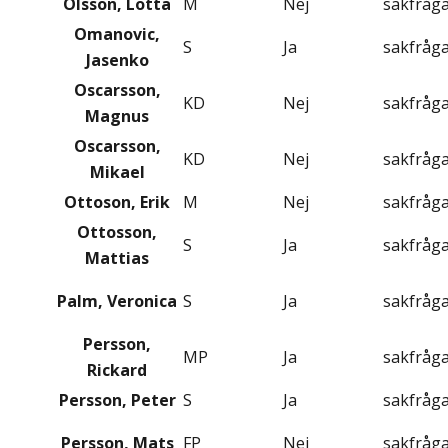
Olsson, Lotta
M
Nej
sakfråg
Omanovic,
S
Ja
sakfråg
Jasenko
Oscarsson,
KD
Nej
sakfråg
Magnus
Oscarsson,
KD
Nej
sakfråg
Mikael
Ottoson, Erik
M
Nej
sakfråg
Ottosson,
S
Ja
sakfråg
Mattias
Palm, Veronica
S
Ja
sakfråg
Persson,
MP
Ja
sakfråg
Rickard
Persson, Peter
S
Ja
sakfråg
Persson, Mats
FP
Nej
sakfråg