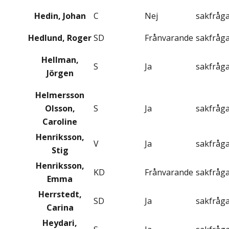
Hedin, Johan
C
Nej
sakfråg
Hedlund, Roger
SD
Frånvarande
sakfråg
Hellman,
S
Ja
sakfråg
Jörgen
Helmersson
Olsson,
S
Ja
sakfråg
Caroline
Henriksson,
V
Ja
sakfråg
Stig
Henriksson,
KD
Frånvarande
sakfråg
Emma
Herrstedt,
SD
Ja
sakfråg
Carina
Heydari,