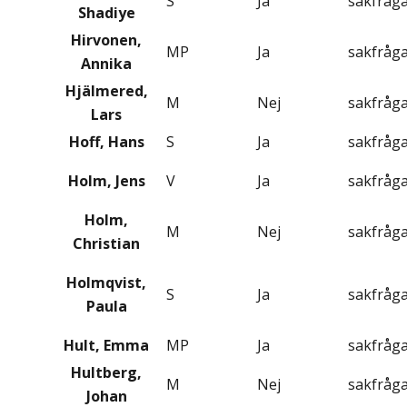
S
Ja
sakfråg
Shadiye
Hirvonen,
MP
Ja
sakfråg
Annika
Hjälmered,
M
Nej
sakfråg
Lars
Hoff, Hans
S
Ja
sakfråg
Holm, Jens
V
Ja
sakfråg
Holm,
M
Nej
sakfråg
Christian
Holmqvist,
S
Ja
sakfråg
Paula
Hult, Emma
MP
Ja
sakfråg
Hultberg,
M
Nej
sakfråg
Johan