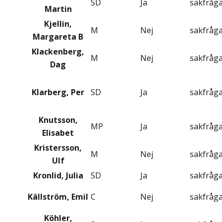
SD
Ja
sakfråg
Martin
Kjellin,
M
Nej
sakfråg
Margareta B
Klackenberg,
M
Nej
sakfråg
Dag
Klarberg, Per
SD
Ja
sakfråg
Knutsson,
MP
Ja
sakfråg
Elisabet
Kristersson,
M
Nej
sakfråg
Ulf
Kronlid, Julia
SD
Ja
sakfråg
Källström, Emil
C
Nej
sakfråg
Köhler,