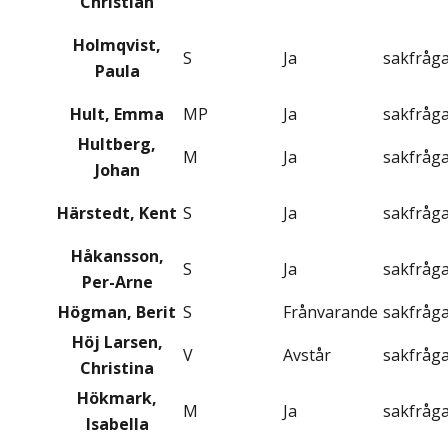
Christian
Holmqvist,
S
Ja
sakfråg
Paula
Hult, Emma
MP
Ja
sakfråg
Hultberg,
M
Ja
sakfråg
Johan
Härstedt, Kent
S
Ja
sakfråg
Håkansson,
S
Ja
sakfråg
Per-Arne
Högman, Berit
S
Frånvarande
sakfråg
Höj Larsen,
V
Avstår
sakfråg
Christina
Hökmark,
M
Ja
sakfråg
Isabella