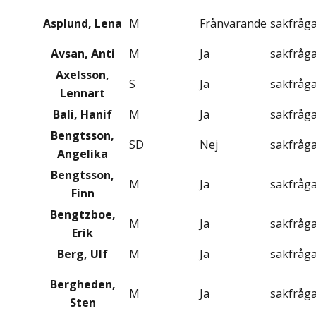
Asplund, Lena
M
Frånvarande
sakfråg
Avsan, Anti
M
Ja
sakfråg
Axelsson,
S
Ja
sakfråg
Lennart
Bali, Hanif
M
Ja
sakfråg
Bengtsson,
SD
Nej
sakfråg
Angelika
Bengtsson,
M
Ja
sakfråg
Finn
Bengtzboe,
M
Ja
sakfråg
Erik
Berg, Ulf
M
Ja
sakfråg
Bergheden,
M
Ja
sakfråg
Sten