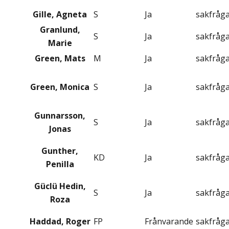
Gille, Agneta
S
Ja
sakfråg
Granlund,
S
Ja
sakfråg
Marie
Green, Mats
M
Ja
sakfråg
Green, Monica
S
Ja
sakfråg
Gunnarsson,
S
Ja
sakfråg
Jonas
Gunther,
KD
Ja
sakfråg
Penilla
Güclü Hedin,
S
Ja
sakfråg
Roza
Haddad, Roger
FP
Frånvarande
sakfråg