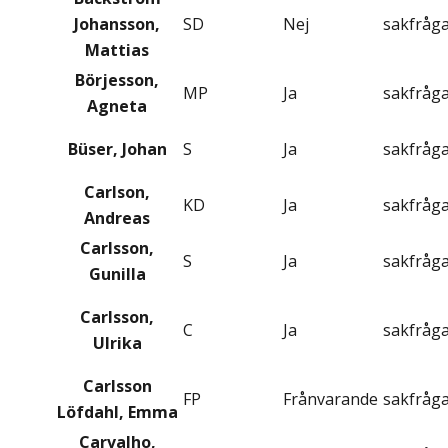
Johansson,
SD
Nej
sakfråg
Mattias
Börjesson,
MP
Ja
sakfråg
Agneta
Büser, Johan
S
Ja
sakfråg
Carlson,
KD
Ja
sakfråg
Andreas
Carlsson,
S
Ja
sakfråg
Gunilla
Carlsson,
C
Ja
sakfråg
Ulrika
Carlsson
FP
Frånvarande
sakfråg
Löfdahl, Emma
Carvalho,