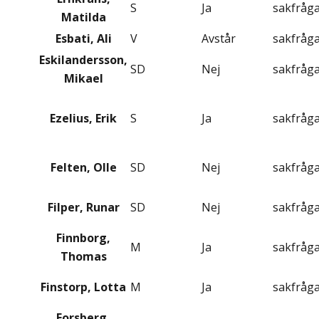
S
Ja
sakfråg
Matilda
Esbati, Ali
V
Avstår
sakfråg
Eskilandersson,
SD
Nej
sakfråg
Mikael
Ezelius, Erik
S
Ja
sakfråg
Felten, Olle
SD
Nej
sakfråg
Filper, Runar
SD
Nej
sakfråg
Finnborg,
M
Ja
sakfråg
Thomas
Finstorp, Lotta
M
Ja
sakfråg
Forsberg,