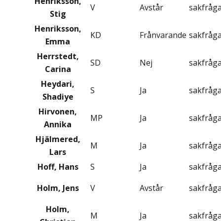
Henriksson,
V
Avstår
sakfråg
Stig
Henriksson,
KD
Frånvarande
sakfråg
Emma
Herrstedt,
SD
Nej
sakfråg
Carina
Heydari,
S
Ja
sakfråg
Shadiye
Hirvonen,
MP
Ja
sakfråg
Annika
Hjälmered,
M
Ja
sakfråg
Lars
Hoff, Hans
S
Ja
sakfråg
Holm, Jens
V
Avstår
sakfråg
Holm,
M
Ja
sakfråg