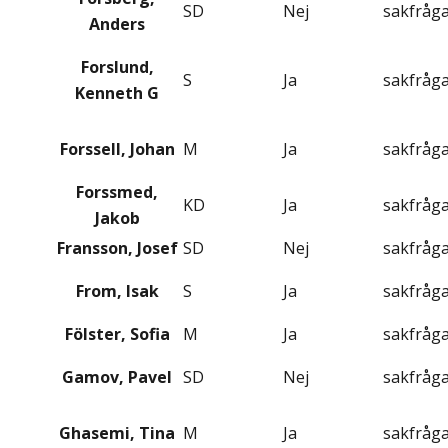
SD
Nej
sakfråg
Anders
Forslund,
S
Ja
sakfråg
Kenneth G
Forssell, Johan
M
Ja
sakfråg
Forssmed,
KD
Ja
sakfråg
Jakob
Fransson, Josef
SD
Nej
sakfråg
From, Isak
S
Ja
sakfråg
Fölster, Sofia
M
Ja
sakfråg
Gamov, Pavel
SD
Nej
sakfråg
Ghasemi, Tina
M
Ja
sakfråg