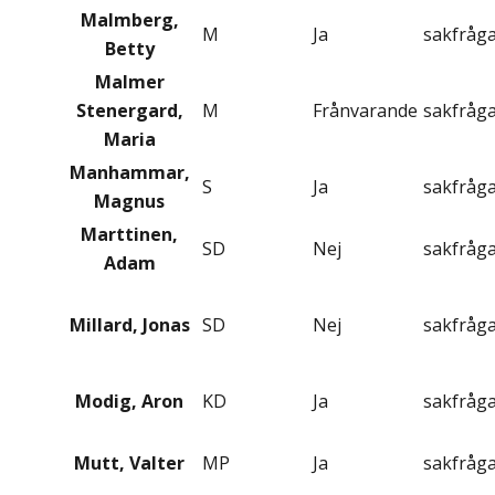
Malmberg,
M
Ja
sakfråg
Betty
Malmer
Stenergard,
M
Frånvarande
sakfråg
Maria
Manhammar,
S
Ja
sakfråg
Magnus
Marttinen,
SD
Nej
sakfråg
Adam
Millard, Jonas
SD
Nej
sakfråg
Modig, Aron
KD
Ja
sakfråg
Mutt, Valter
MP
Ja
sakfråg