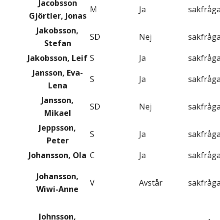
Jacobsson
M
Ja
sakfråg
Gjörtler, Jonas
Jakobsson,
SD
Nej
sakfråg
Stefan
Jakobsson, Leif
S
Ja
sakfråg
Jansson, Eva-
S
Ja
sakfråg
Lena
Jansson,
SD
Nej
sakfråg
Mikael
Jeppsson,
S
Ja
sakfråg
Peter
Johansson, Ola
C
Ja
sakfråg
Johansson,
V
Avstår
sakfråg
Wiwi-Anne
Johnsson,