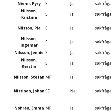
Niemi, Pyry
S
Ja
sakfråg
Nilsson,
S
Ja
sakfråg
Kristina
Nilsson, Pia
S
Ja
sakfråg
Nilsson,
S
Ja
sakfråg
Ingemar
Nilsson, Jennie
S
Ja
sakfråg
Nilsson,
S
Ja
sakfråg
Kerstin
Nilsson, Stefan
MP
Ja
sakfråg
Nissinen, Johan
SD
Nej
sakfråg
Nohrén, Emma
MP
Ja
sakfråg