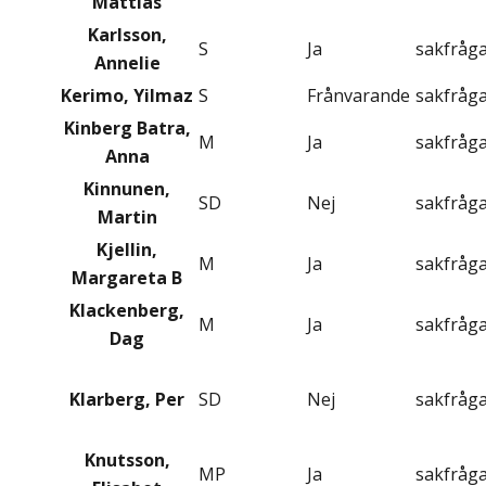
Mattias
Karlsson,
S
Ja
sakfråg
Annelie
Kerimo, Yilmaz
S
Frånvarande
sakfråg
Kinberg Batra,
M
Ja
sakfråg
Anna
Kinnunen,
SD
Nej
sakfråg
Martin
Kjellin,
M
Ja
sakfråg
Margareta B
Klackenberg,
M
Ja
sakfråg
Dag
Klarberg, Per
SD
Nej
sakfråg
Knutsson,
MP
Ja
sakfråg