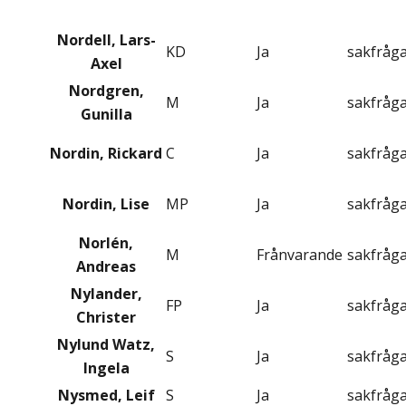
Nordell, Lars-
KD
Ja
sakfråg
Axel
Nordgren,
M
Ja
sakfråg
Gunilla
Nordin, Rickard
C
Ja
sakfråg
Nordin, Lise
MP
Ja
sakfråg
Norlén,
M
Frånvarande
sakfråg
Andreas
Nylander,
FP
Ja
sakfråg
Christer
Nylund Watz,
S
Ja
sakfråg
Ingela
Nysmed, Leif
S
Ja
sakfråg