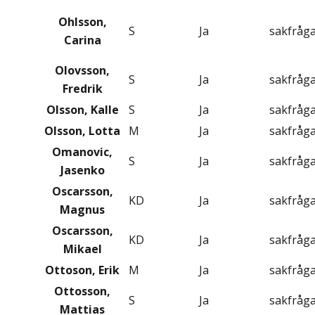
Ohlsson,
S
Ja
sakfråg
Carina
Olovsson,
S
Ja
sakfråg
Fredrik
Olsson, Kalle
S
Ja
sakfråg
Olsson, Lotta
M
Ja
sakfråg
Omanovic,
S
Ja
sakfråg
Jasenko
Oscarsson,
KD
Ja
sakfråg
Magnus
Oscarsson,
KD
Ja
sakfråg
Mikael
Ottoson, Erik
M
Ja
sakfråg
Ottosson,
S
Ja
sakfråg
Mattias