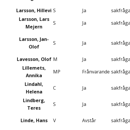
Larsson, Hillevi
S
Ja
sakfråg
Larsson, Lars
S
Ja
sakfråg
Mejern
Larsson, Jan-
S
Ja
sakfråg
Olof
Lavesson, Olof
M
Ja
sakfråg
Lillemets,
MP
Frånvarande
sakfråg
Annika
Lindahl,
C
Ja
sakfråg
Helena
Lindberg,
S
Ja
sakfråg
Teres
Linde, Hans
V
Avstår
sakfråg