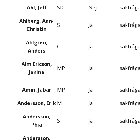
Ahl, Jeff
SD
Nej
sakfråg
Ahlberg, Ann-
S
Ja
sakfråg
Christin
Ahlgren,
C
Ja
sakfråg
Anders
Alm Ericson,
MP
Ja
sakfråg
Janine
Amin, Jabar
MP
Ja
sakfråg
Andersson, Erik
M
Ja
sakfråg
Andersson,
S
Ja
sakfråg
Phia
Andersson,