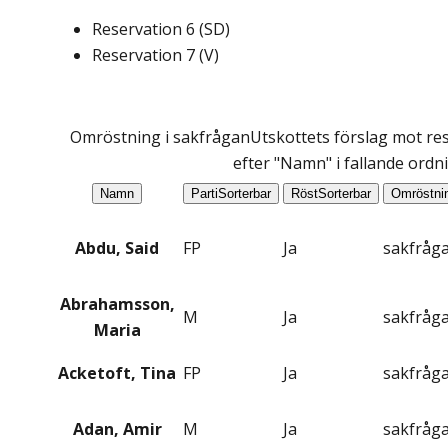
Reservation
6
(
SD
)
Reservation
7
(
V
)
Omröstning i sakfrågan
Utskottets förslag mot res
efter "Namn" i fallande ordn
Namn
Parti
Sorterbar
Röst
Sorterbar
Omröstni
Abdu, Said
FP
Ja
sakfråg
Abrahamsson,
M
Ja
sakfråg
Maria
Acketoft, Tina
FP
Ja
sakfråg
Adan, Amir
M
Ja
sakfråg