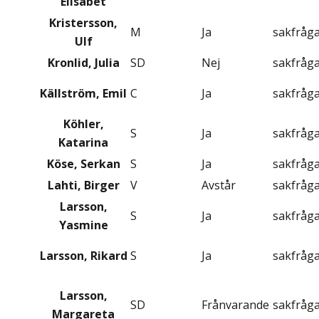
Elisabet
Kristersson,
M
Ja
sakfråg
Ulf
Kronlid, Julia
SD
Nej
sakfråg
Källström, Emil
C
Ja
sakfråg
Köhler,
S
Ja
sakfråg
Katarina
Köse, Serkan
S
Ja
sakfråg
Lahti, Birger
V
Avstår
sakfråg
Larsson,
S
Ja
sakfråg
Yasmine
Larsson, Rikard
S
Ja
sakfråg
Larsson,
SD
Frånvarande
sakfråg
Margareta