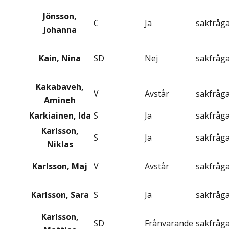
Jönsson,
C
Ja
sakfråg
Johanna
Kain, Nina
SD
Nej
sakfråg
Kakabaveh,
V
Avstår
sakfråg
Amineh
Karkiainen, Ida
S
Ja
sakfråg
Karlsson,
S
Ja
sakfråg
Niklas
Karlsson, Maj
V
Avstår
sakfråg
Karlsson, Sara
S
Ja
sakfråg
Karlsson,
SD
Frånvarande
sakfråg