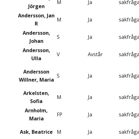
M
Ja
sakfråg
Jörgen
Andersson, Jan
M
Ja
sakfråg
R
Andersson,
S
Ja
sakfråg
Johan
Andersson,
V
Avstår
sakfråg
Ulla
Andersson
S
Ja
sakfråg
Willner, Maria
Arkelsten,
M
Ja
sakfråg
Sofia
Arnholm,
FP
Ja
sakfråg
Maria
Ask, Beatrice
M
Ja
sakfråg