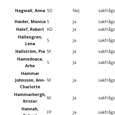
Hagwall, Anna
SD
Nej
sakfråg
Haider, Monica
S
Ja
sakfråg
Halef, Robert
KD
Ja
sakfråg
Hallengren,
S
Ja
sakfråg
Lena
Hallström, Pia
M
Ja
sakfråg
Hamednaca,
S
Ja
sakfråg
Arhe
Hammar
Johnsson, Ann-
M
Ja
sakfråg
Charlotte
Hammarbergh,
M
Ja
sakfråg
Krister
Hannah,
FP
Ja
sakfråg