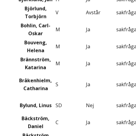
Björlund,
V
Avstår
sakfråg
Torbjörn
Bohlin, Carl-
M
Ja
sakfråg
Oskar
Bouveng,
M
Ja
sakfråg
Helena
Brännström,
M
Ja
sakfråg
Katarina
Bråkenhielm,
S
Ja
sakfråg
Catharina
Bylund, Linus
SD
Nej
sakfråg
Bäckström,
C
Ja
sakfråg
Daniel
Bäckström