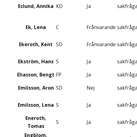
Eclund, Annika
KD
Ja
sakfråg
Ek, Lena
C
Frånvarande
sakfråg
Ekeroth, Kent
SD
Frånvarande
sakfråg
Ekström, Hans
S
Ja
sakfråg
Eliasson, Bengt
FP
Ja
sakfråg
Emilsson, Aron
SD
Nej
sakfråg
Emilsson, Lena
S
Ja
sakfråg
Eneroth,
S
Ja
sakfråg
Tomas
Engblom,