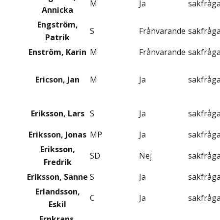
M
Ja
sakfråg
Annicka
Engström,
S
Frånvarande
sakfråg
Patrik
Enström, Karin
M
Frånvarande
sakfråg
Ericson, Jan
M
Ja
sakfråg
Eriksson, Lars
S
Ja
sakfråg
Eriksson, Jonas
MP
Ja
sakfråg
Eriksson,
SD
Nej
sakfråg
Fredrik
Eriksson, Sanne
S
Ja
sakfråg
Erlandsson,
C
Ja
sakfråg
Eskil
Ernkrans,