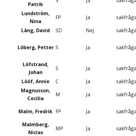
S
Ja
sakfråg
Patrik
Lundström,
FP
Ja
sakfråg
Nina
Lång, David
SD
Nej
sakfråg
Löberg, Petter
S
Ja
sakfråg
Löfstrand,
S
Ja
sakfråg
Johan
Lööf, Annie
C
Ja
sakfråg
Magnusson,
M
Ja
sakfråg
Cecilia
Malm, Fredrik
FP
Ja
sakfråg
Malmberg,
MP
Ja
sakfråg
Niclas