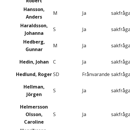
Robert
Hansson,
M
Ja
sakfråg
Anders
Haraldsson,
S
Ja
sakfråg
Johanna
Hedberg,
M
Ja
sakfråg
Gunnar
Hedin, Johan
C
Ja
sakfråg
Hedlund, Roger
SD
Frånvarande
sakfråg
Hellman,
S
Ja
sakfråg
Jörgen
Helmersson
Olsson,
S
Ja
sakfråg
Caroline