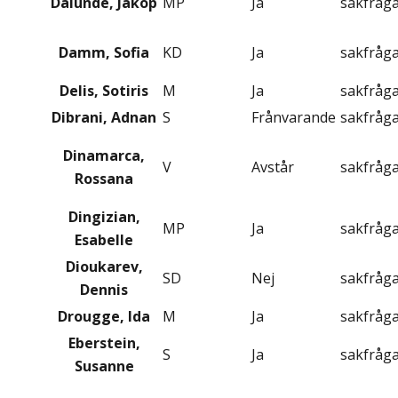
Dalunde, Jakop
MP
Ja
sakfråg
Damm, Sofia
KD
Ja
sakfråg
Delis, Sotiris
M
Ja
sakfråg
Dibrani, Adnan
S
Frånvarande
sakfråg
Dinamarca,
V
Avstår
sakfråg
Rossana
Dingizian,
MP
Ja
sakfråg
Esabelle
Dioukarev,
SD
Nej
sakfråg
Dennis
Drougge, Ida
M
Ja
sakfråg
Eberstein,
S
Ja
sakfråg
Susanne