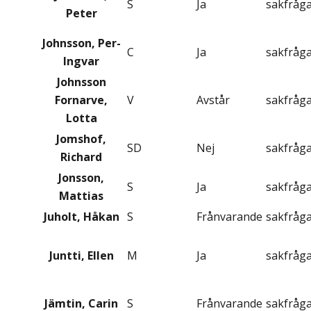
S
Ja
sakfråg
Peter
Johnsson, Per-
C
Ja
sakfråg
Ingvar
Johnsson
Fornarve,
V
Avstår
sakfråg
Lotta
Jomshof,
SD
Nej
sakfråg
Richard
Jonsson,
S
Ja
sakfråg
Mattias
Juholt, Håkan
S
Frånvarande
sakfråg
Juntti, Ellen
M
Ja
sakfråg
Jämtin, Carin
S
Frånvarande
sakfråg