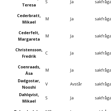
S
Ja
sakfråg
Teresa
Cederbratt,
M
Ja
sakfråg
Mikael
Cederfelt,
M
Ja
sakfråg
Margareta
Christensson,
C
Ja
sakfråg
Fredrik
Coenraads,
M
Ja
sakfråg
Åsa
Dadgostar,
V
Avstår
sakfråg
Nooshi
Dahlqvist,
S
Ja
sakfråg
Mikael