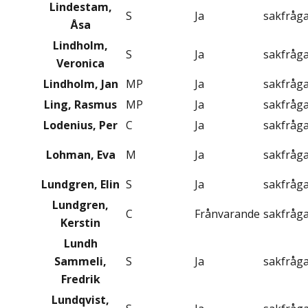
Lindestam,
S
Ja
sakfråg
Åsa
Lindholm,
S
Ja
sakfråg
Veronica
Lindholm, Jan
MP
Ja
sakfråg
Ling, Rasmus
MP
Ja
sakfråg
Lodenius, Per
C
Ja
sakfråg
Lohman, Eva
M
Ja
sakfråg
Lundgren, Elin
S
Ja
sakfråg
Lundgren,
C
Frånvarande
sakfråg
Kerstin
Lundh
Sammeli,
S
Ja
sakfråg
Fredrik
Lundqvist,