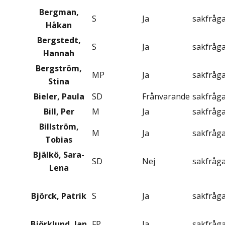
Bergman,
S
Ja
sakfråg
Håkan
Bergstedt,
S
Ja
sakfråg
Hannah
Bergström,
MP
Ja
sakfråg
Stina
Bieler, Paula
SD
Frånvarande
sakfråg
Bill, Per
M
Ja
sakfråg
Billström,
M
Ja
sakfråg
Tobias
Bjälkö, Sara-
SD
Nej
sakfråg
Lena
Björck, Patrik
S
Ja
sakfråg
Björklund, Jan
FP
Ja
sakfråg