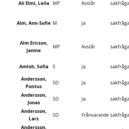
Ali Elmi, Leila
MP
Avstår
sakfråg
Alm, Ann-Sofie
M
Ja
sakfråg
Alm Ericson,
MP
Avstår
sakfråg
Janine
Amloh, Sofia
S
Ja
sakfråg
Andersson,
SD
Ja
sakfråg
Pontus
Andersson,
SD
Ja
sakfråg
Jonas
Andersson,
SD
Frånvarande
sakfråg
Lars
Andersson,