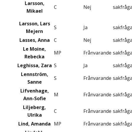
Larsson,
C
Nej
sakfråg
Mikael
Larsson, Lars
S
Ja
sakfråg
Mejern
Lasses, Anna
C
Nej
sakfråg
Le Moine,
MP
Frånvarande
sakfråg
Rebecka
Leghissa, Zara
S
Ja
sakfråg
Lennström,
S
Frånvarande
sakfråg
Sanne
Lifvenhage,
M
Frånvarande
sakfråg
Ann-Sofie
Liljeberg,
C
Frånvarande
sakfråg
Ulrika
Lind, Amanda
MP
Frånvarande
sakfråg