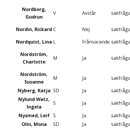
Nordborg,
V
Avstår
sakfråg
Gudrun
Nordin, Rickard
C
Nej
sakfråg
Nordquist, Lina
L
Frånvarande
sakfråg
Nordström,
M
Ja
sakfråg
Charlotte
Nordström,
M
Ja
sakfråg
Susanne
Nyberg, Katja
SD
Ja
sakfråg
Nylund Watz,
S
Ja
sakfråg
Ingela
Nysmed, Leif
S
Ja
sakfråg
Olin, Mona
SD
Ja
sakfråg