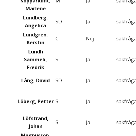
Kopparklint,
M
Ja
sakfråg
Marléne
Lundberg,
SD
Ja
sakfråg
Angelica
Lundgren,
C
Nej
sakfråg
Kerstin
Lundh
Sammeli,
S
Ja
sakfråg
Fredrik
Lång, David
SD
Ja
sakfråg
Löberg, Petter
S
Ja
sakfråg
Löfstrand,
S
Ja
sakfråg
Johan
Magnusson,