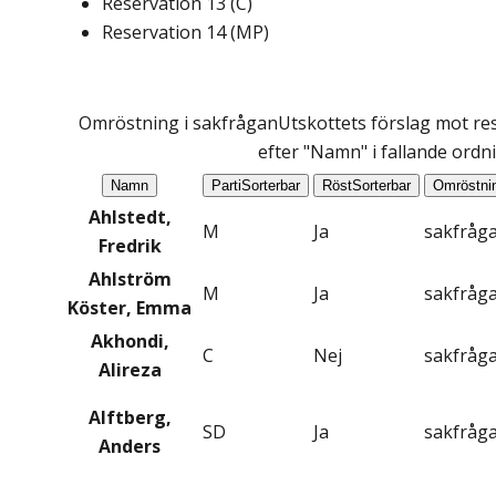
Reservation
13
(
C
)
Reservation
14
(
MP
)
Omröstning i sakfrågan
Utskottets förslag mot res
efter "Namn" i fallande ordn
Namn
Parti
Sorterbar
Röst
Sorterbar
Omröstni
Ahlstedt,
M
Ja
sakfråg
Fredrik
Ahlström
M
Ja
sakfråg
Köster, Emma
Akhondi,
C
Nej
sakfråg
Alireza
Alftberg,
SD
Ja
sakfråg
Anders