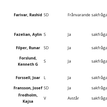
Farivar, Rashid
SD
Frånvarande
sakfråg
Fazelian, Aylin
S
Ja
sakfråg
Filper, Runar
SD
Ja
sakfråg
Forslund,
S
Ja
sakfråg
Kenneth G
Forssell, Joar
L
Ja
sakfråg
Fransson, Josef
SD
Ja
sakfråg
Fredholm,
V
Avstår
sakfråg
Kajsa