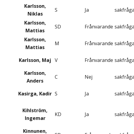
Karlsson,
S
Ja
sakfråg
Niklas
Karlsson,
SD
Frånvarande
sakfråg
Mattias
Karlsson,
M
Frånvarande
sakfråg
Mattias
Karlsson, Maj
V
Frånvarande
sakfråg
Karlsson,
C
Nej
sakfråg
Anders
Kasirga, Kadir
S
Ja
sakfråg
Kihlström,
KD
Ja
sakfråg
Ingemar
Kinnunen,