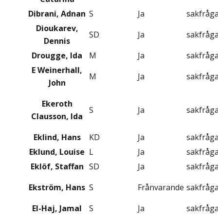
Dibrani, Adnan
S
Ja
sakfråg
Dioukarev,
SD
Ja
sakfråg
Dennis
Drougge, Ida
M
Ja
sakfråg
E Weinerhall,
M
Ja
sakfråg
John
Ekeroth
S
Ja
sakfråg
Clausson, Ida
Eklind, Hans
KD
Ja
sakfråg
Eklund, Louise
L
Ja
sakfråg
Eklöf, Staffan
SD
Ja
sakfråg
Ekström, Hans
S
Frånvarande
sakfråg
El-Haj, Jamal
S
Ja
sakfråg