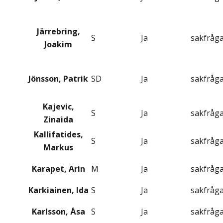
Järrebring,
S
Ja
sakfråg
Joakim
Jönsson, Patrik
SD
Ja
sakfråg
Kajevic,
S
Ja
sakfråg
Zinaida
Kallifatides,
S
Ja
sakfråg
Markus
Karapet, Arin
M
Ja
sakfråg
Karkiainen, Ida
S
Ja
sakfråg
Karlsson, Åsa
S
Ja
sakfråg