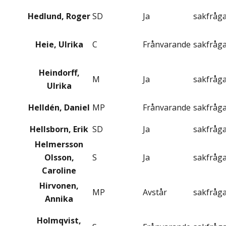
Hedlund, Roger
SD
Ja
sakfråg
Heie, Ulrika
C
Frånvarande
sakfråg
Heindorff,
M
Ja
sakfråg
Ulrika
Helldén, Daniel
MP
Frånvarande
sakfråg
Hellsborn, Erik
SD
Ja
sakfråg
Helmersson
Olsson,
S
Ja
sakfråg
Caroline
Hirvonen,
MP
Avstår
sakfråg
Annika
Holmqvist,