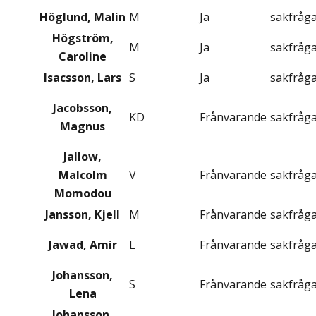
Höglund, Malin
M
Ja
sakfråg
Högström,
M
Ja
sakfråg
Caroline
Isacsson, Lars
S
Ja
sakfråg
Jacobsson,
KD
Frånvarande
sakfråg
Magnus
Jallow,
Malcolm
V
Frånvarande
sakfråg
Momodou
Jansson, Kjell
M
Frånvarande
sakfråg
Jawad, Amir
L
Frånvarande
sakfråg
Johansson,
S
Frånvarande
sakfråg
Lena
Johansson,