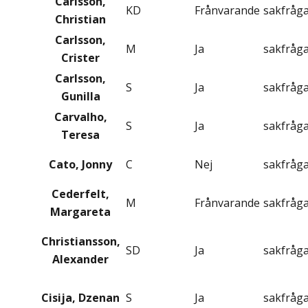
Carlsson,
KD
Frånvarande
sakfråg
Christian
Carlsson,
M
Ja
sakfråg
Crister
Carlsson,
S
Ja
sakfråg
Gunilla
Carvalho,
S
Ja
sakfråg
Teresa
Cato, Jonny
C
Nej
sakfråg
Cederfelt,
M
Frånvarande
sakfråg
Margareta
Christiansson,
SD
Ja
sakfråg
Alexander
Cisija, Dzenan
S
Ja
sakfråg