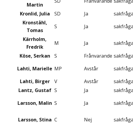
SD
Frånvarande
sakfråg
Martin
Kronlid, Julia
SD
Ja
sakfråg
Kronståhl,
S
Ja
sakfråg
Tomas
Kärrholm,
M
Ja
sakfråg
Fredrik
Köse, Serkan
S
Frånvarande
sakfråg
Lahti, Marielle
MP
Avstår
sakfråg
Lahti, Birger
V
Avstår
sakfråg
Lantz, Gustaf
S
Ja
sakfråg
Larsson, Malin
S
Ja
sakfråg
Larsson, Stina
C
Nej
sakfråg