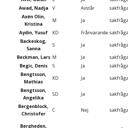
Awad, Nadja
V
Avstår
sakfråg
Axén Olin,
M
Ja
sakfråg
Kristina
Aydin, Yusuf
KD
Frånvarande
sakfråg
Backeskog,
S
Ja
sakfråg
Sanna
Beckman, Lars
M
Ja
sakfråg
Begic, Denis
S
Ja
sakfråg
Bengtsson,
KD
Ja
sakfråg
Mathias
Bengtsson,
SD
Ja
sakfråg
Angelika
Bergenblock,
C
Nej
sakfråg
Christofer
Bergheden,