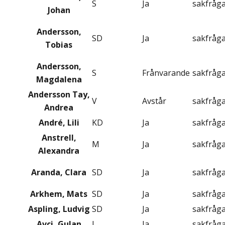
S
Ja
sakfråg
Johan
Andersson,
SD
Ja
sakfråg
Tobias
Andersson,
S
Frånvarande
sakfråg
Magdalena
Andersson Tay,
V
Avstår
sakfråg
Andrea
André, Lili
KD
Ja
sakfråg
Anstrell,
M
Ja
sakfråg
Alexandra
Aranda, Clara
SD
Ja
sakfråg
Arkhem, Mats
SD
Ja
sakfråg
Aspling, Ludvig
SD
Ja
sakfråg
Avci, Gulan
L
Ja
sakfråg