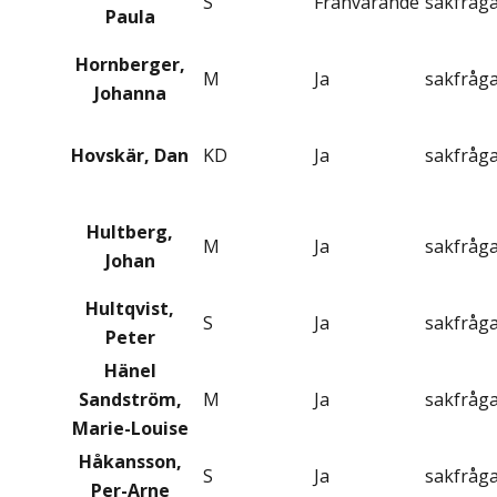
S
Frånvarande
sakfråg
Paula
Hornberger,
M
Ja
sakfråg
Johanna
Hovskär, Dan
KD
Ja
sakfråg
Hultberg,
M
Ja
sakfråg
Johan
Hultqvist,
S
Ja
sakfråg
Peter
Hänel
Sandström,
M
Ja
sakfråg
Marie-Louise
Håkansson,
S
Ja
sakfråg
Per-Arne