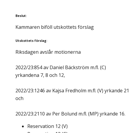
Beslut
:
Kammaren biföll utskottets förslag
Utskottets förslag
:
Riksdagen avslår motionerna
2022/23:854 av Daniel Bäckström m.fl. (C)
yrkandena 7, 8 och 12,
2022/23:1246 av Kajsa Fredholm m.fl. (V) yrkande 21
och
2022/23:2110 av Per Bolund m.fl. (MP) yrkande 16.
Reservation
12
(
V
)