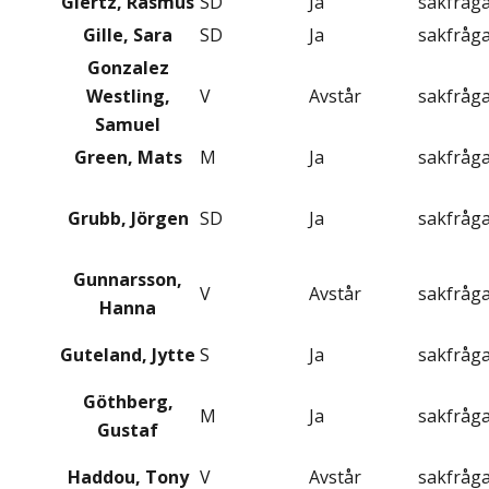
Giertz, Rasmus
SD
Ja
sakfråg
Gille, Sara
SD
Ja
sakfråg
Gonzalez
Westling,
V
Avstår
sakfråg
Samuel
Green, Mats
M
Ja
sakfråg
Grubb, Jörgen
SD
Ja
sakfråg
Gunnarsson,
V
Avstår
sakfråg
Hanna
Guteland, Jytte
S
Ja
sakfråg
Göthberg,
M
Ja
sakfråg
Gustaf
Haddou, Tony
V
Avstår
sakfråg