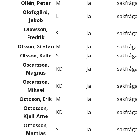
Ollén, Peter
M
Ja
sakfråg
Olofsgård,
L
Ja
sakfråg
Jakob
Olovsson,
S
Ja
sakfråg
Fredrik
Olsson, Stefan
M
Ja
sakfråg
Olsson, Kalle
S
Ja
sakfråg
Oscarsson,
KD
Ja
sakfråg
Magnus
Oscarsson,
KD
Ja
sakfråg
Mikael
Ottoson, Erik
M
Ja
sakfråg
Ottosson,
KD
Ja
sakfråg
Kjell-Arne
Ottosson,
S
Ja
sakfråg
Mattias