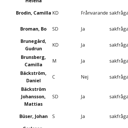
Helena
Brodin, Camilla
KD
Frånvarande
sakfråg
Broman, Bo
SD
Ja
sakfråg
Brunegård,
KD
Ja
sakfråg
Gudrun
Brunsberg,
M
Ja
sakfråg
Camilla
Bäckström,
C
Nej
sakfråg
Daniel
Bäckström
Johansson,
SD
Ja
sakfråg
Mattias
Büser, Johan
S
Ja
sakfråg