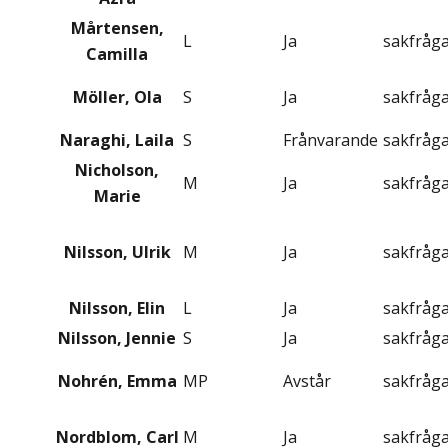
Mårtensen,
L
Ja
sakfråg
Camilla
Möller, Ola
S
Ja
sakfråg
Naraghi, Laila
S
Frånvarande
sakfråg
Nicholson,
M
Ja
sakfråg
Marie
Nilsson, Ulrik
M
Ja
sakfråg
Nilsson, Elin
L
Ja
sakfråg
Nilsson, Jennie
S
Ja
sakfråg
Nohrén, Emma
MP
Avstår
sakfråg
Nordblom, Carl
M
Ja
sakfråg