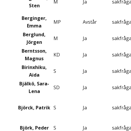
M
Ja
sakfråg
Sten
Berginger,
MP
Avstår
sakfråg
Emma
Berglund,
M
Ja
sakfråg
Jörgen
Berntsson,
KD
Ja
sakfråg
Magnus
Birinxhiku,
S
Ja
sakfråg
Aida
Bjälkö, Sara-
SD
Ja
sakfråg
Lena
Björck, Patrik
S
Ja
sakfråg
Björk, Peder
S
Ja
sakfråg