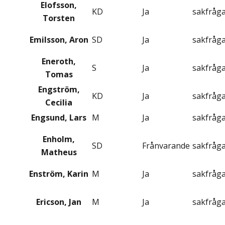
Elofsson,
KD
Ja
sakfråg
Torsten
Emilsson, Aron
SD
Ja
sakfråg
Eneroth,
S
Ja
sakfråg
Tomas
Engström,
KD
Ja
sakfråg
Cecilia
Engsund, Lars
M
Ja
sakfråg
Enholm,
SD
Frånvarande
sakfråg
Matheus
Enström, Karin
M
Ja
sakfråg
Ericson, Jan
M
Ja
sakfråg