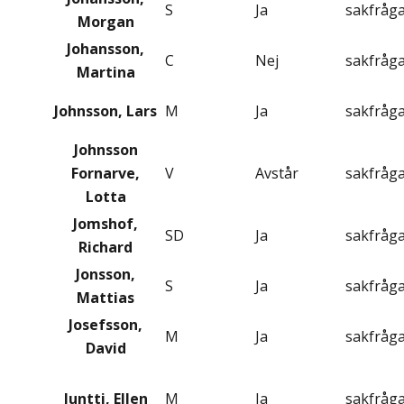
S
Ja
sakfråg
Morgan
Johansson,
C
Nej
sakfråg
Martina
Johnsson, Lars
M
Ja
sakfråg
Johnsson
Fornarve,
V
Avstår
sakfråg
Lotta
Jomshof,
SD
Ja
sakfråg
Richard
Jonsson,
S
Ja
sakfråg
Mattias
Josefsson,
M
Ja
sakfråg
David
Juntti, Ellen
M
Ja
sakfråg