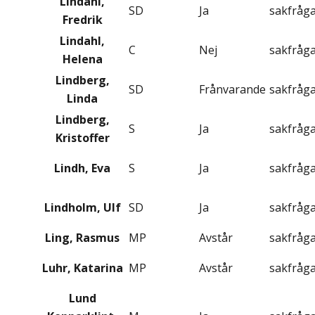
Lindahl,
SD
Ja
sakfråg
Fredrik
Lindahl,
C
Nej
sakfråg
Helena
Lindberg,
SD
Frånvarande
sakfråg
Linda
Lindberg,
S
Ja
sakfråg
Kristoffer
Lindh, Eva
S
Ja
sakfråg
Lindholm, Ulf
SD
Ja
sakfråg
Ling, Rasmus
MP
Avstår
sakfråg
Luhr, Katarina
MP
Avstår
sakfråg
Lund