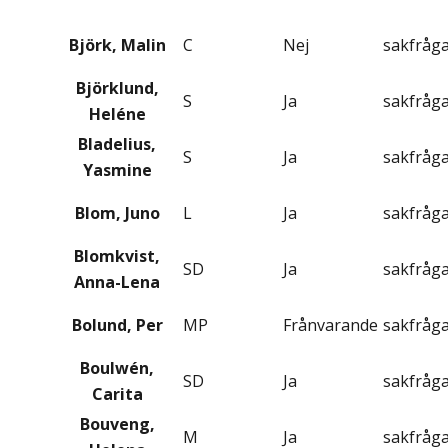
Björk, Malin
C
Nej
sakfråg
Björklund,
S
Ja
sakfråg
Heléne
Bladelius,
S
Ja
sakfråg
Yasmine
Blom, Juno
L
Ja
sakfråg
Blomkvist,
SD
Ja
sakfråg
Anna-Lena
Bolund, Per
MP
Frånvarande
sakfråg
Boulwén,
SD
Ja
sakfråg
Carita
Bouveng,
M
Ja
sakfråg