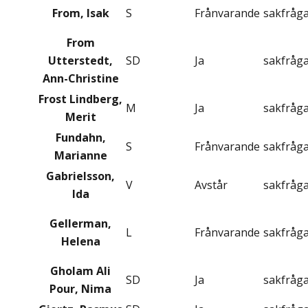
From, Isak
S
Frånvarande
sakfråg
From
Utterstedt,
SD
Ja
sakfråg
Ann-Christine
Frost Lindberg,
M
Ja
sakfråg
Merit
Fundahn,
S
Frånvarande
sakfråg
Marianne
Gabrielsson,
V
Avstår
sakfråg
Ida
Gellerman,
L
Frånvarande
sakfråg
Helena
Gholam Ali
SD
Ja
sakfråg
Pour, Nima