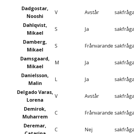
Dadgostar,
V
Avstår
sakfråg
Nooshi
Dahlqvist,
S
Ja
sakfråg
Mikael
Damberg,
S
Frånvarande
sakfråg
Mikael
Damsgaard,
M
Ja
sakfråg
Mikael
Danielsson,
L
Ja
sakfråg
Malin
Delgado Varas,
V
Avstår
sakfråg
Lorena
Demirok,
C
Frånvarande
sakfråg
Muharrem
Deremar,
C
Nej
sakfråg
Catarina