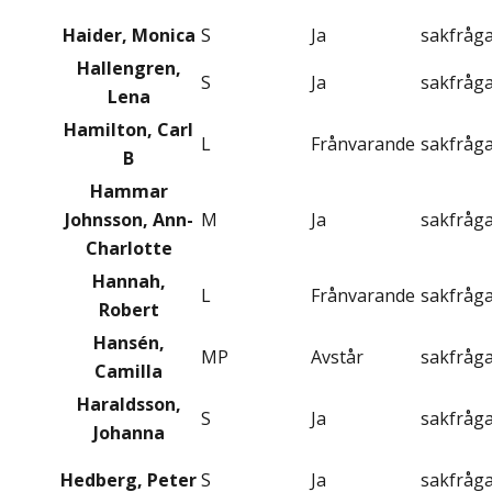
Haider, Monica
S
Ja
sakfråg
Hallengren,
S
Ja
sakfråg
Lena
Hamilton, Carl
L
Frånvarande
sakfråg
B
Hammar
Johnsson, Ann-
M
Ja
sakfråg
Charlotte
Hannah,
L
Frånvarande
sakfråg
Robert
Hansén,
MP
Avstår
sakfråg
Camilla
Haraldsson,
S
Ja
sakfråg
Johanna
Hedberg, Peter
S
Ja
sakfråg