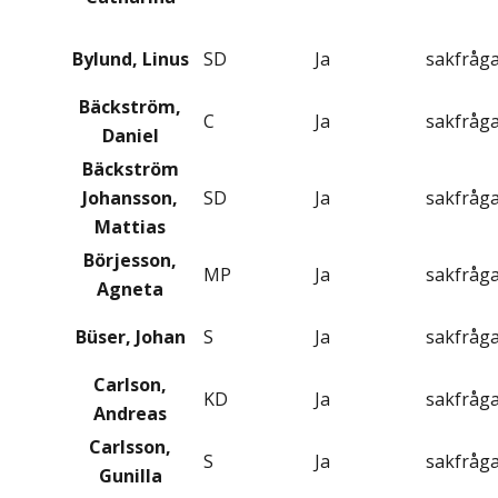
Bylund, Linus
SD
Ja
sakfråg
Bäckström,
C
Ja
sakfråg
Daniel
Bäckström
Johansson,
SD
Ja
sakfråg
Mattias
Börjesson,
MP
Ja
sakfråg
Agneta
Büser, Johan
S
Ja
sakfråg
Carlson,
KD
Ja
sakfråg
Andreas
Carlsson,
S
Ja
sakfråg
Gunilla