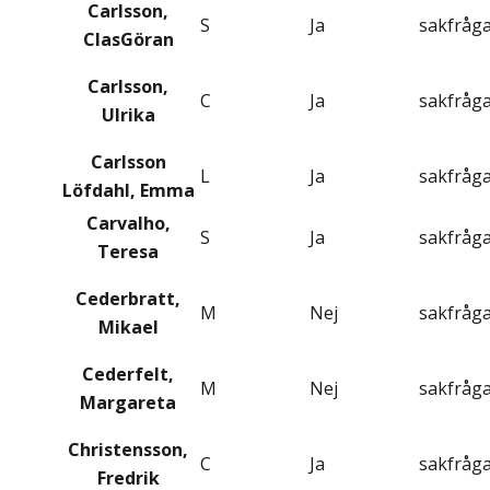
Carlsson,
S
Ja
sakfråg
ClasGöran
Carlsson,
C
Ja
sakfråg
Ulrika
Carlsson
L
Ja
sakfråg
Löfdahl, Emma
Carvalho,
S
Ja
sakfråg
Teresa
Cederbratt,
M
Nej
sakfråg
Mikael
Cederfelt,
M
Nej
sakfråg
Margareta
Christensson,
C
Ja
sakfråg
Fredrik