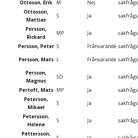
Ottoson, Erik
M
Nej
sakfråg
Ottosson,
S
Ja
sakfråg
Mattias
Persson,
MP
Ja
sakfråg
Rickard
Persson, Peter
S
Frånvarande
sakfråg
Persson, Mats
L
Frånvarande
sakfråg
Persson,
SD
Ja
sakfråg
Magnus
Pertoft, Mats
MP
Ja
sakfråg
Peterson,
S
Ja
sakfråg
Mikael
Petersson,
S
Ja
sakfråg
Helene
Pettersson,
S
Ja
sakfråg