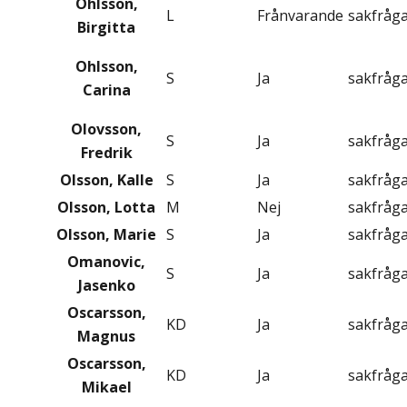
Ohlsson,
L
Frånvarande
sakfråg
Birgitta
Ohlsson,
S
Ja
sakfråg
Carina
Olovsson,
S
Ja
sakfråg
Fredrik
Olsson, Kalle
S
Ja
sakfråg
Olsson, Lotta
M
Nej
sakfråg
Olsson, Marie
S
Ja
sakfråg
Omanovic,
S
Ja
sakfråg
Jasenko
Oscarsson,
KD
Ja
sakfråg
Magnus
Oscarsson,
KD
Ja
sakfråg
Mikael