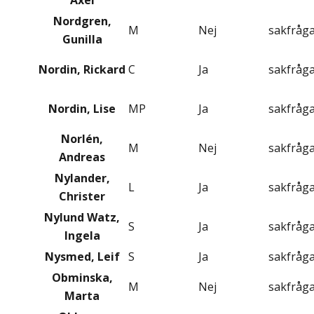
Axel
Nordgren,
M
Nej
sakfråg
Gunilla
Nordin, Rickard
C
Ja
sakfråg
Nordin, Lise
MP
Ja
sakfråg
Norlén,
M
Nej
sakfråg
Andreas
Nylander,
L
Ja
sakfråg
Christer
Nylund Watz,
S
Ja
sakfråg
Ingela
Nysmed, Leif
S
Ja
sakfråg
Obminska,
M
Nej
sakfråg
Marta