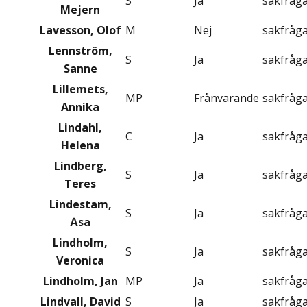
S
Ja
sakfråg
Mejern
Lavesson, Olof
M
Nej
sakfråg
Lennström,
S
Ja
sakfråg
Sanne
Lillemets,
MP
Frånvarande
sakfråg
Annika
Lindahl,
C
Ja
sakfråg
Helena
Lindberg,
S
Ja
sakfråg
Teres
Lindestam,
S
Ja
sakfråg
Åsa
Lindholm,
S
Ja
sakfråg
Veronica
Lindholm, Jan
MP
Ja
sakfråg
Lindvall, David
S
Ja
sakfråg