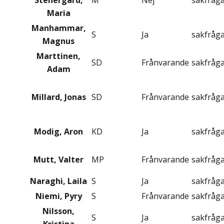
Stenergard,
M
Nej
sakfråg
Maria
Manhammar,
S
Ja
sakfråg
Magnus
Marttinen,
SD
Frånvarande
sakfråg
Adam
Millard, Jonas
SD
Frånvarande
sakfråg
Modig, Aron
KD
Ja
sakfråg
Mutt, Valter
MP
Frånvarande
sakfråg
Naraghi, Laila
S
Ja
sakfråg
Niemi, Pyry
S
Frånvarande
sakfråg
Nilsson,
S
Ja
sakfråg