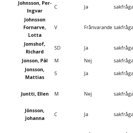
Johnsson, Per-
C
Ja
sakfråg
Ingvar
Johnsson
Fornarve,
V
Frånvarande
sakfråg
Lotta
Jomshof,
SD
Ja
sakfråg
Richard
Jonson, Pål
M
Nej
sakfråg
Jonsson,
S
Ja
sakfråg
Mattias
Juntti, Ellen
M
Nej
sakfråg
Jönsson,
C
Ja
sakfråg
Johanna