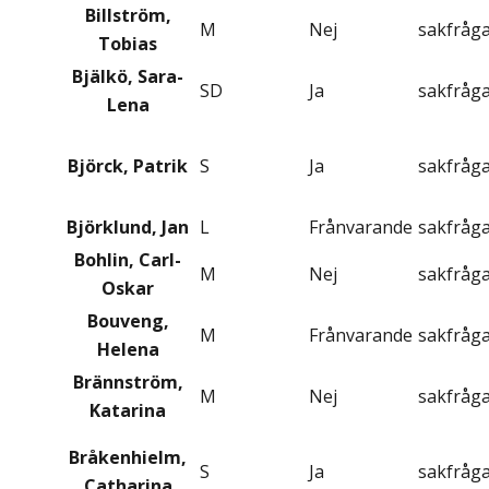
Billström,
M
Nej
sakfråg
Tobias
Bjälkö, Sara-
SD
Ja
sakfråg
Lena
Björck, Patrik
S
Ja
sakfråg
Björklund, Jan
L
Frånvarande
sakfråg
Bohlin, Carl-
M
Nej
sakfråg
Oskar
Bouveng,
M
Frånvarande
sakfråg
Helena
Brännström,
M
Nej
sakfråg
Katarina
Bråkenhielm,
S
Ja
sakfråg
Catharina