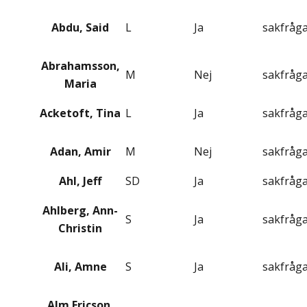
Abdu, Said
L
Ja
sakfråg
Abrahamsson,
M
Nej
sakfråg
Maria
Acketoft, Tina
L
Ja
sakfråg
Adan, Amir
M
Nej
sakfråg
Ahl, Jeff
SD
Ja
sakfråg
Ahlberg, Ann-
S
Ja
sakfråg
Christin
Ali, Amne
S
Ja
sakfråg
Alm Ericson,