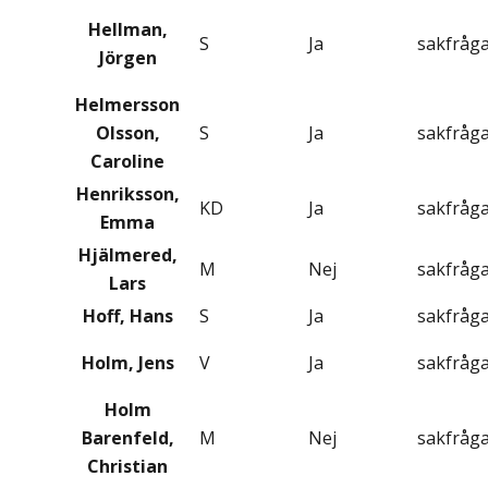
Hellman,
S
Ja
sakfråg
Jörgen
Helmersson
Olsson,
S
Ja
sakfråg
Caroline
Henriksson,
KD
Ja
sakfråg
Emma
Hjälmered,
M
Nej
sakfråg
Lars
Hoff, Hans
S
Ja
sakfråg
Holm, Jens
V
Ja
sakfråg
Holm
Barenfeld,
M
Nej
sakfråg
Christian