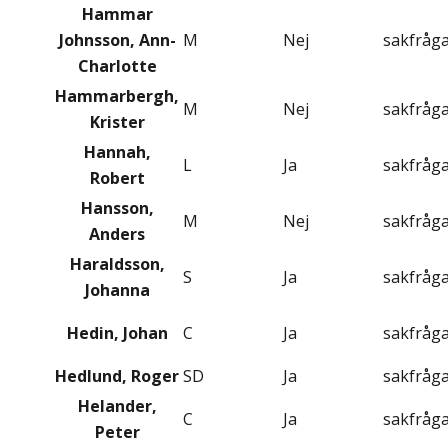
Hammar
Johnsson, Ann-
M
Nej
sakfråg
Charlotte
Hammarbergh,
M
Nej
sakfråg
Krister
Hannah,
L
Ja
sakfråg
Robert
Hansson,
M
Nej
sakfråg
Anders
Haraldsson,
S
Ja
sakfråg
Johanna
Hedin, Johan
C
Ja
sakfråg
Hedlund, Roger
SD
Ja
sakfråg
Helander,
C
Ja
sakfråg
Peter