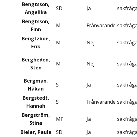
Bengtsson,
SD
Ja
sakfråg
Angelika
Bengtsson,
M
Frånvarande
sakfråg
Finn
Bengtzboe,
M
Nej
sakfråg
Erik
Bergheden,
M
Nej
sakfråg
Sten
Bergman,
S
Ja
sakfråg
Håkan
Bergstedt,
S
Frånvarande
sakfråg
Hannah
Bergström,
MP
Ja
sakfråg
Stina
Bieler, Paula
SD
Ja
sakfråg