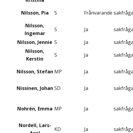
Kristina
Nilsson, Pia
S
Frånvarande
sakfråg
Nilsson,
S
Ja
sakfråg
Ingemar
Nilsson, Jennie
S
Ja
sakfråg
Nilsson,
S
Ja
sakfråg
Kerstin
Nilsson, Stefan
MP
Ja
sakfråg
Nissinen, Johan
SD
Ja
sakfråg
Nohrén, Emma
MP
Ja
sakfråg
Nordell, Lars-
KD
Ja
sakfråg