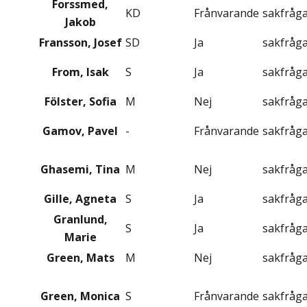
Forssmed,
KD
Frånvarande
sakfråg
Jakob
Fransson, Josef
SD
Ja
sakfråg
From, Isak
S
Ja
sakfråg
Fölster, Sofia
M
Nej
sakfråg
Gamov, Pavel
-
Frånvarande
sakfråg
Ghasemi, Tina
M
Nej
sakfråg
Gille, Agneta
S
Ja
sakfråg
Granlund,
S
Ja
sakfråg
Marie
Green, Mats
M
Nej
sakfråg
Green, Monica
S
Frånvarande
sakfråg