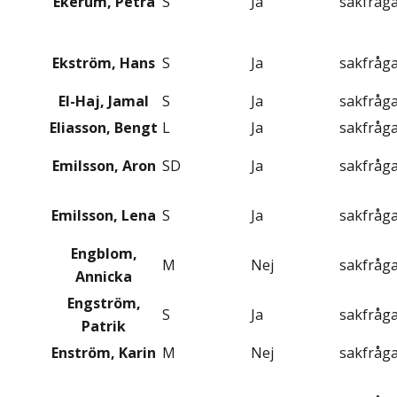
Ekerum, Petra
S
Ja
sakfråg
Ekström, Hans
S
Ja
sakfråg
El-Haj, Jamal
S
Ja
sakfråg
Eliasson, Bengt
L
Ja
sakfråg
Emilsson, Aron
SD
Ja
sakfråg
Emilsson, Lena
S
Ja
sakfråg
Engblom,
M
Nej
sakfråg
Annicka
Engström,
S
Ja
sakfråg
Patrik
Enström, Karin
M
Nej
sakfråg