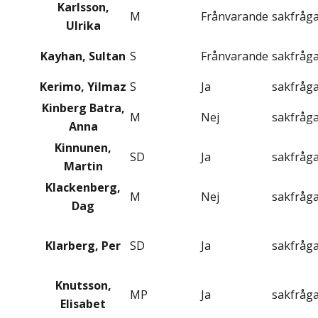
Karlsson,
M
Frånvarande
sakfråg
Ulrika
Kayhan, Sultan
S
Frånvarande
sakfråg
Kerimo, Yilmaz
S
Ja
sakfråg
Kinberg Batra,
M
Nej
sakfråg
Anna
Kinnunen,
SD
Ja
sakfråg
Martin
Klackenberg,
M
Nej
sakfråg
Dag
Klarberg, Per
SD
Ja
sakfråg
Knutsson,
MP
Ja
sakfråg
Elisabet