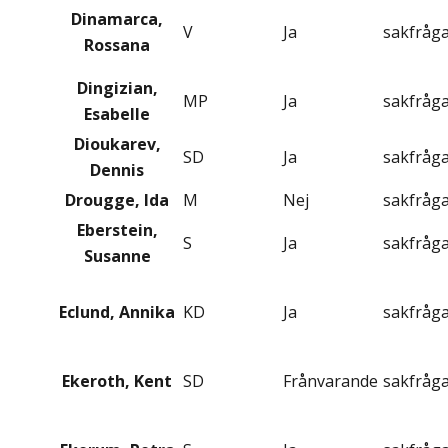
Dinamarca,
V
Ja
sakfråg
Rossana
Dingizian,
MP
Ja
sakfråg
Esabelle
Dioukarev,
SD
Ja
sakfråg
Dennis
Drougge, Ida
M
Nej
sakfråg
Eberstein,
S
Ja
sakfråg
Susanne
Eclund, Annika
KD
Ja
sakfråg
Ekeroth, Kent
SD
Frånvarande
sakfråg