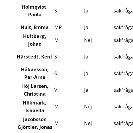
Holmqvist,
S
Ja
sakfråg
Paula
Hult, Emma
MP
Ja
sakfråg
Hultberg,
M
Nej
sakfråg
Johan
Härstedt, Kent
S
Ja
sakfråg
Håkansson,
S
Ja
sakfråg
Per-Arne
Höj Larsen,
V
Ja
sakfråg
Christina
Hökmark,
M
Nej
sakfråg
Isabella
Jacobsson
M
Nej
sakfråg
Gjörtler, Jonas