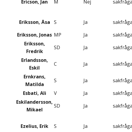
Ericson, Jan
M
Nej
sakfråg
Eriksson, Åsa
S
Ja
sakfråg
Eriksson, Jonas
MP
Ja
sakfråg
Eriksson,
SD
Ja
sakfråg
Fredrik
Erlandsson,
C
Ja
sakfråg
Eskil
Ernkrans,
S
Ja
sakfråg
Matilda
Esbati, Ali
V
Ja
sakfråg
Eskilandersson,
SD
Ja
sakfråg
Mikael
Ezelius, Erik
S
Ja
sakfråg