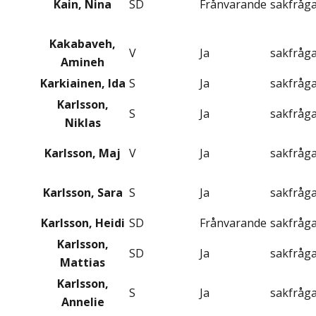
Kain, Nina
SD
Frånvarande
sakfråg
Kakabaveh,
V
Ja
sakfråg
Amineh
Karkiainen, Ida
S
Ja
sakfråg
Karlsson,
S
Ja
sakfråg
Niklas
Karlsson, Maj
V
Ja
sakfråg
Karlsson, Sara
S
Ja
sakfråg
Karlsson, Heidi
SD
Frånvarande
sakfråg
Karlsson,
SD
Ja
sakfråg
Mattias
Karlsson,
S
Ja
sakfråg
Annelie