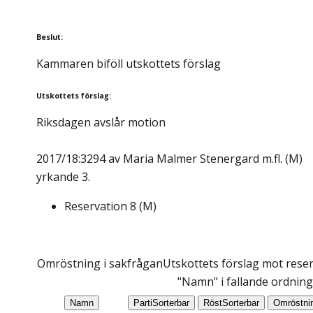
Beslut
:
Kammaren biföll utskottets förslag
Utskottets förslag
:
Riksdagen avslår motion
2017/18:3294 av Maria Malmer Stenergard m.fl. (M)
yrkande 3.
Reservation
8
(
M
)
Omröstning i sakfrågan
Utskottets förslag mot reser
"Namn" i fallande ordning
Namn
Parti
Sorterbar
Röst
Sorterbar
Omröstni