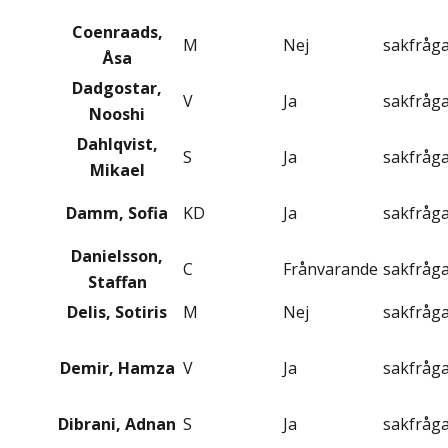
Coenraads,
M
Nej
sakfråg
Åsa
Dadgostar,
V
Ja
sakfråg
Nooshi
Dahlqvist,
S
Ja
sakfråg
Mikael
Damm, Sofia
KD
Ja
sakfråg
Danielsson,
C
Frånvarande
sakfråg
Staffan
Delis, Sotiris
M
Nej
sakfråg
Demir, Hamza
V
Ja
sakfråg
Dibrani, Adnan
S
Ja
sakfråg