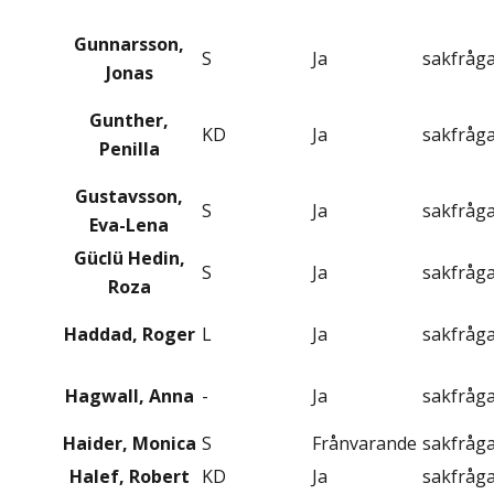
Gunnarsson,
S
Ja
sakfråg
Jonas
Gunther,
KD
Ja
sakfråg
Penilla
Gustavsson,
S
Ja
sakfråg
Eva-Lena
Güclü Hedin,
S
Ja
sakfråg
Roza
Haddad, Roger
L
Ja
sakfråg
Hagwall, Anna
-
Ja
sakfråg
Haider, Monica
S
Frånvarande
sakfråg
Halef, Robert
KD
Ja
sakfråg