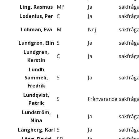
Ling, Rasmus
MP
Ja
sakfråg
Lodenius, Per
C
Ja
sakfråg
Lohman, Eva
M
Nej
sakfråg
Lundgren, Elin
S
Ja
sakfråg
Lundgren,
C
Ja
sakfråg
Kerstin
Lundh
Sammeli,
S
Ja
sakfråg
Fredrik
Lundqvist,
S
Frånvarande
sakfråg
Patrik
Lundström,
L
Ja
sakfråg
Nina
Längberg, Karl
S
Ja
sakfråg