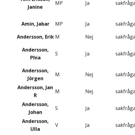
MP
Ja
sakfråg
Janine
Amin, Jabar
MP
Ja
sakfråg
Andersson, Erik
M
Nej
sakfråg
Andersson,
S
Ja
sakfråg
Phia
Andersson,
M
Nej
sakfråg
Jörgen
Andersson, Jan
M
Nej
sakfråg
R
Andersson,
S
Ja
sakfråg
Johan
Andersson,
V
Ja
sakfråg
Ulla