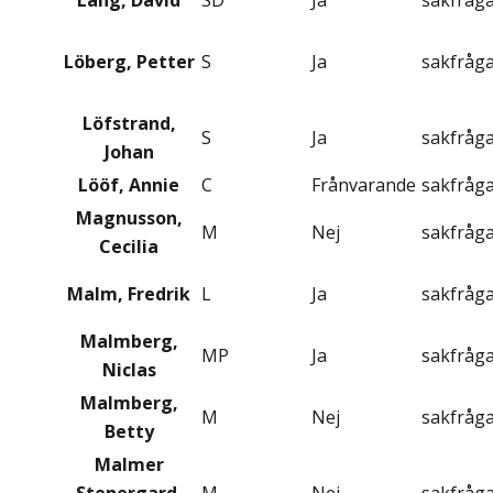
Lång, David
SD
Ja
sakfråg
Löberg, Petter
S
Ja
sakfråg
Löfstrand,
S
Ja
sakfråg
Johan
Lööf, Annie
C
Frånvarande
sakfråg
Magnusson,
M
Nej
sakfråg
Cecilia
Malm, Fredrik
L
Ja
sakfråg
Malmberg,
MP
Ja
sakfråg
Niclas
Malmberg,
M
Nej
sakfråg
Betty
Malmer