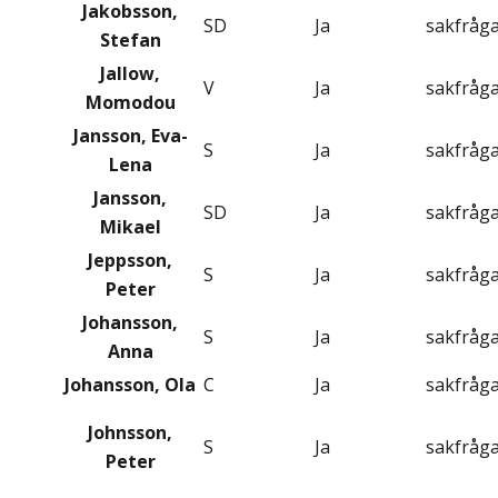
Jakobsson,
SD
Ja
sakfråg
Stefan
Jallow,
V
Ja
sakfråg
Momodou
Jansson, Eva-
S
Ja
sakfråg
Lena
Jansson,
SD
Ja
sakfråg
Mikael
Jeppsson,
S
Ja
sakfråg
Peter
Johansson,
S
Ja
sakfråg
Anna
Johansson, Ola
C
Ja
sakfråg
Johnsson,
S
Ja
sakfråg
Peter