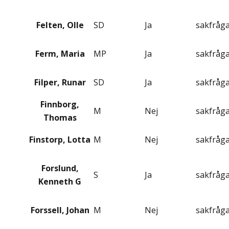
Felten, Olle
SD
Ja
sakfråg
Ferm, Maria
MP
Ja
sakfråg
Filper, Runar
SD
Ja
sakfråg
Finnborg,
M
Nej
sakfråg
Thomas
Finstorp, Lotta
M
Nej
sakfråg
Forslund,
S
Ja
sakfråg
Kenneth G
Forssell, Johan
M
Nej
sakfråg