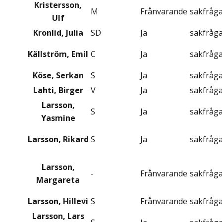
Kristersson,
M
Frånvarande
sakfråg
Ulf
Kronlid, Julia
SD
Ja
sakfråg
Källström, Emil
C
Ja
sakfråg
Köse, Serkan
S
Ja
sakfråg
Lahti, Birger
V
Ja
sakfråg
Larsson,
S
Ja
sakfråg
Yasmine
Larsson, Rikard
S
Ja
sakfråg
Larsson,
-
Frånvarande
sakfråg
Margareta
Larsson, Hillevi
S
Frånvarande
sakfråg
Larsson, Lars