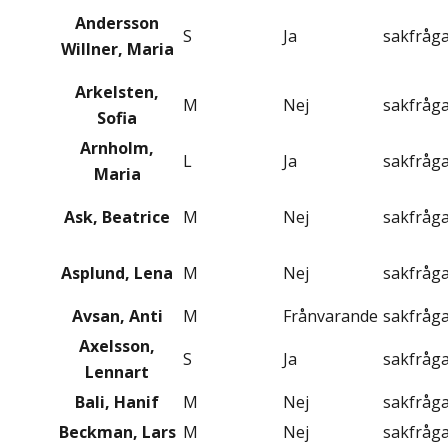
Andersson
S
Ja
sakfråg
Willner, Maria
Arkelsten,
M
Nej
sakfråg
Sofia
Arnholm,
L
Ja
sakfråg
Maria
Ask, Beatrice
M
Nej
sakfråg
Asplund, Lena
M
Nej
sakfråg
Avsan, Anti
M
Frånvarande
sakfråg
Axelsson,
S
Ja
sakfråg
Lennart
Bali, Hanif
M
Nej
sakfråg
Beckman, Lars
M
Nej
sakfråg