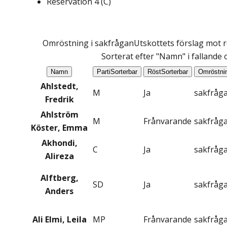
Reservation
4
(
C
)
Omröstning i sakfrågan
Utskottets förslag mot r
Sorterat efter "Namn" i fallande
Namn
Parti
Sorterbar
Röst
Sorterbar
Omröstni
Ahlstedt,
M
Ja
sakfråg
Fredrik
Ahlström
M
Frånvarande
sakfråg
Köster, Emma
Akhondi,
C
Ja
sakfråg
Alireza
Alftberg,
SD
Ja
sakfråg
Anders
Ali Elmi, Leila
MP
Frånvarande
sakfråg