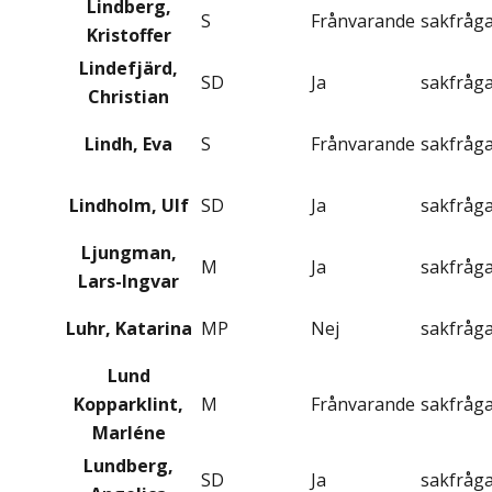
Lindberg,
S
Frånvarande
sakfråg
Kristoffer
Lindefjärd,
SD
Ja
sakfråg
Christian
Lindh, Eva
S
Frånvarande
sakfråg
Lindholm, Ulf
SD
Ja
sakfråg
Ljungman,
M
Ja
sakfråg
Lars-Ingvar
Luhr, Katarina
MP
Nej
sakfråg
Lund
Kopparklint,
M
Frånvarande
sakfråg
Marléne
Lundberg,
SD
Ja
sakfråg