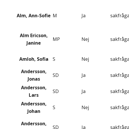
Alm, Ann-Sofie
M
Ja
sakfråg
Alm Ericson,
MP
Nej
sakfråg
Janine
Amloh, Sofia
S
Nej
sakfråg
Andersson,
SD
Ja
sakfråg
Jonas
Andersson,
SD
Ja
sakfråg
Lars
Andersson,
S
Nej
sakfråg
Johan
Andersson,
SD
Ja
sakfråg