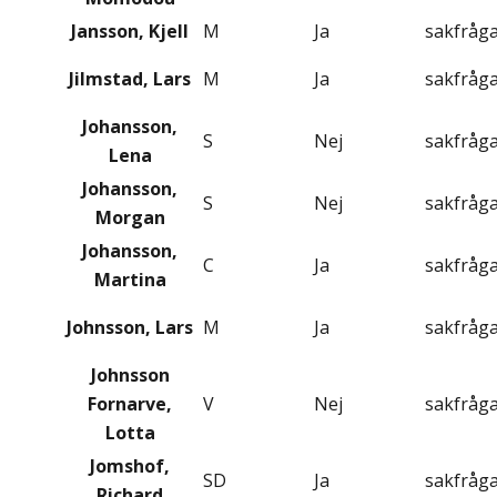
Jansson, Kjell
M
Ja
sakfråg
Jilmstad, Lars
M
Ja
sakfråg
Johansson,
S
Nej
sakfråg
Lena
Johansson,
S
Nej
sakfråg
Morgan
Johansson,
C
Ja
sakfråg
Martina
Johnsson, Lars
M
Ja
sakfråg
Johnsson
Fornarve,
V
Nej
sakfråg
Lotta
Jomshof,
SD
Ja
sakfråg
Richard