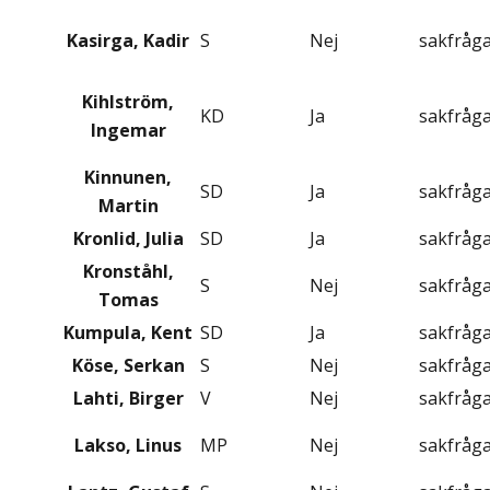
Kasirga, Kadir
S
Nej
sakfråg
Kihlström,
KD
Ja
sakfråg
Ingemar
Kinnunen,
SD
Ja
sakfråg
Martin
Kronlid, Julia
SD
Ja
sakfråg
Kronståhl,
S
Nej
sakfråg
Tomas
Kumpula, Kent
SD
Ja
sakfråg
Köse, Serkan
S
Nej
sakfråg
Lahti, Birger
V
Nej
sakfråg
Lakso, Linus
MP
Nej
sakfråg