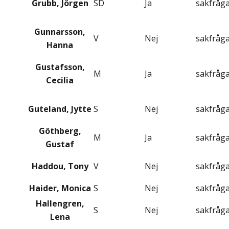
Grubb, Jörgen
SD
Ja
sakfråg
Gunnarsson,
V
Nej
sakfråg
Hanna
Gustafsson,
M
Ja
sakfråg
Cecilia
Guteland, Jytte
S
Nej
sakfråg
Göthberg,
M
Ja
sakfråg
Gustaf
Haddou, Tony
V
Nej
sakfråg
Haider, Monica
S
Nej
sakfråg
Hallengren,
S
Nej
sakfråg
Lena