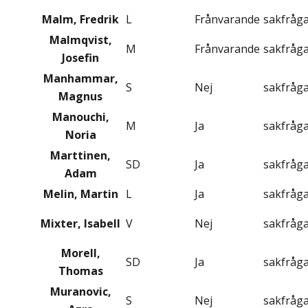
Malm, Fredrik
L
Frånvarande
sakfråg
Malmqvist,
M
Frånvarande
sakfråg
Josefin
Manhammar,
S
Nej
sakfråg
Magnus
Manouchi,
M
Ja
sakfråg
Noria
Marttinen,
SD
Ja
sakfråg
Adam
Melin, Martin
L
Ja
sakfråg
Mixter, Isabell
V
Nej
sakfråg
Morell,
SD
Ja
sakfråg
Thomas
Muranovic,
S
Nej
sakfråg