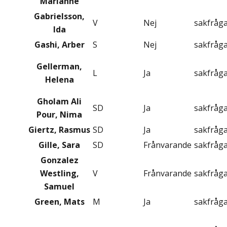
Marianne
Gabrielsson,
V
Nej
sakfråg
Ida
Gashi, Arber
S
Nej
sakfråg
Gellerman,
L
Ja
sakfråg
Helena
Gholam Ali
SD
Ja
sakfråg
Pour, Nima
Giertz, Rasmus
SD
Ja
sakfråg
Gille, Sara
SD
Frånvarande
sakfråg
Gonzalez
Westling,
V
Frånvarande
sakfråg
Samuel
Green, Mats
M
Ja
sakfråg