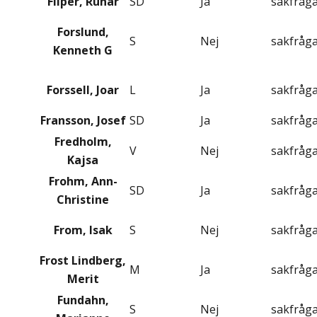
Filper, Runar
SD
Ja
sakfråg
Forslund,
S
Nej
sakfråg
Kenneth G
Forssell, Joar
L
Ja
sakfråg
Fransson, Josef
SD
Ja
sakfråg
Fredholm,
V
Nej
sakfråg
Kajsa
Frohm, Ann-
SD
Ja
sakfråg
Christine
From, Isak
S
Nej
sakfråg
Frost Lindberg,
M
Ja
sakfråg
Merit
Fundahn,
S
Nej
sakfråg