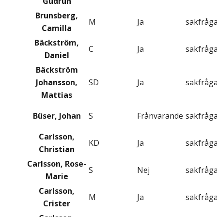
Gudrun
Brunsberg,
M
Ja
sakfråg
Camilla
Bäckström,
C
Ja
sakfråg
Daniel
Bäckström
Johansson,
SD
Ja
sakfråg
Mattias
Büser, Johan
S
Frånvarande
sakfråg
Carlsson,
KD
Ja
sakfråg
Christian
Carlsson, Rose-
S
Nej
sakfråg
Marie
Carlsson,
M
Ja
sakfråg
Crister