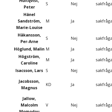
Hultqvist,
S
Nej
sakfråg
Peter
Hänel
Sandström,
M
Ja
sakfråg
Marie-Louise
Håkansson,
S
Nej
sakfråg
Per-Arne
Höglund, Malin
M
Ja
sakfråg
Högström,
M
Ja
sakfråg
Caroline
Isacsson, Lars
S
Nej
sakfråg
Jacobsson,
KD
Ja
sakfråg
Magnus
Jallow,
Malcolm
V
Nej
sakfråg
Momodou