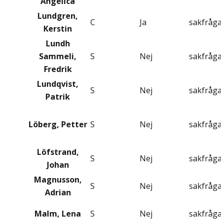
Angelica
Lundgren,
C
Ja
sakfråg
Kerstin
Lundh
Sammeli,
S
Nej
sakfråg
Fredrik
Lundqvist,
S
Nej
sakfråg
Patrik
Löberg, Petter
S
Nej
sakfråg
Löfstrand,
S
Nej
sakfråg
Johan
Magnusson,
S
Nej
sakfråg
Adrian
Malm, Lena
S
Nej
sakfråg