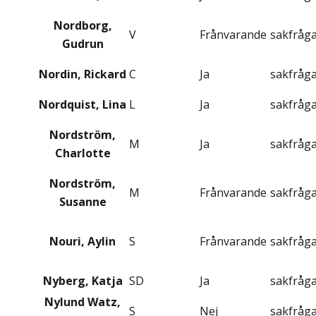
Nordborg,
V
Frånvarande
sakfråg
Gudrun
Nordin, Rickard
C
Ja
sakfråg
Nordquist, Lina
L
Ja
sakfråg
Nordström,
M
Ja
sakfråg
Charlotte
Nordström,
M
Frånvarande
sakfråg
Susanne
Nouri, Aylin
S
Frånvarande
sakfråg
Nyberg, Katja
SD
Ja
sakfråg
Nylund Watz,
S
Nej
sakfråg