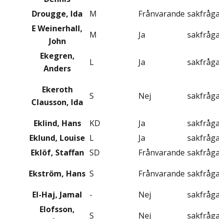
Drougge, Ida
M
Frånvarande
sakfråg
E Weinerhall,
M
Ja
sakfråg
John
Ekegren,
L
Ja
sakfråg
Anders
Ekeroth
S
Nej
sakfråg
Clausson, Ida
Eklind, Hans
KD
Ja
sakfråg
Eklund, Louise
L
Ja
sakfråg
Eklöf, Staffan
SD
Frånvarande
sakfråg
Ekström, Hans
S
Frånvarande
sakfråg
El-Haj, Jamal
-
Nej
sakfråg
Elofsson,
S
Nej
sakfråg