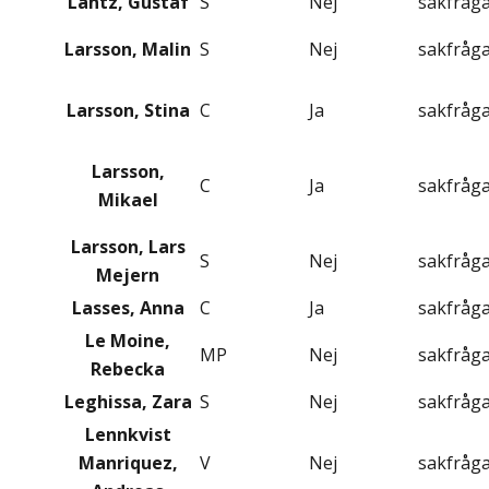
Lantz, Gustaf
S
Nej
sakfråg
Larsson, Malin
S
Nej
sakfråg
Larsson, Stina
C
Ja
sakfråg
Larsson,
C
Ja
sakfråg
Mikael
Larsson, Lars
S
Nej
sakfråg
Mejern
Lasses, Anna
C
Ja
sakfråg
Le Moine,
MP
Nej
sakfråg
Rebecka
Leghissa, Zara
S
Nej
sakfråg
Lennkvist
Manriquez,
V
Nej
sakfråg