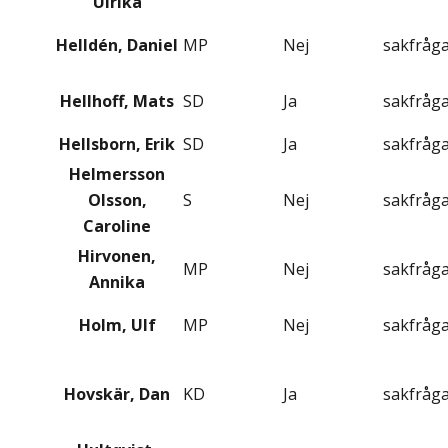
Ulrika
Helldén, Daniel
MP
Nej
sakfråg
Hellhoff, Mats
SD
Ja
sakfråg
Hellsborn, Erik
SD
Ja
sakfråg
Helmersson
Olsson,
S
Nej
sakfråg
Caroline
Hirvonen,
MP
Nej
sakfråg
Annika
Holm, Ulf
MP
Nej
sakfråg
Hovskär, Dan
KD
Ja
sakfråg