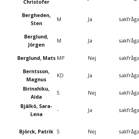
Christofer
Bergheden,
M
Ja
sakfråg
Sten
Berglund,
M
Ja
sakfråg
Jörgen
Berglund, Mats
MP
Nej
sakfråg
Berntsson,
KD
Ja
sakfråg
Magnus
Birinxhiku,
S
Nej
sakfråg
Aida
Bjälkö, Sara-
-
Ja
sakfråg
Lena
Björck, Patrik
S
Nej
sakfråg