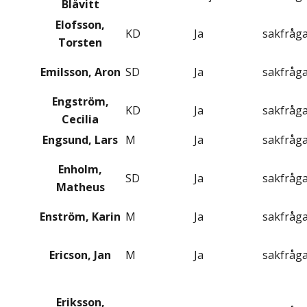
Blåvitt
Elofsson,
KD
Ja
sakfråg
Torsten
Emilsson, Aron
SD
Ja
sakfråg
Engström,
KD
Ja
sakfråg
Cecilia
Engsund, Lars
M
Ja
sakfråg
Enholm,
SD
Ja
sakfråg
Matheus
Enström, Karin
M
Ja
sakfråg
Ericson, Jan
M
Ja
sakfråg
Eriksson,