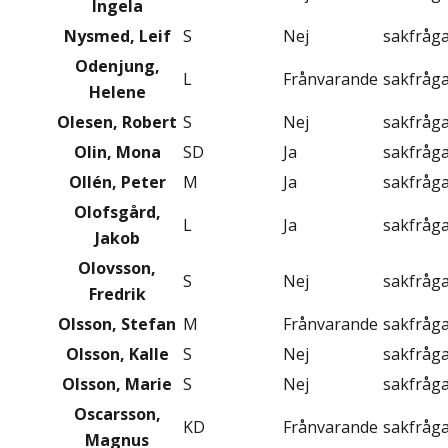
Ingela
Nysmed, Leif
S
Nej
sakfråg
Odenjung,
L
Frånvarande
sakfråg
Helene
Olesen, Robert
S
Nej
sakfråg
Olin, Mona
SD
Ja
sakfråg
Ollén, Peter
M
Ja
sakfråg
Olofsgård,
L
Ja
sakfråg
Jakob
Olovsson,
S
Nej
sakfråg
Fredrik
Olsson, Stefan
M
Frånvarande
sakfråg
Olsson, Kalle
S
Nej
sakfråg
Olsson, Marie
S
Nej
sakfråg
Oscarsson,
KD
Frånvarande
sakfråg
Magnus