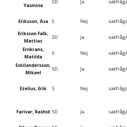
SD
Ja
sakfråg
Yasmine
Eriksson, Åsa
S
Nej
sakfråg
Eriksson Falk,
SD
Ja
sakfråg
Mattias
Ernkrans,
S
Nej
sakfråg
Matilda
Eskilandersson,
SD
Ja
sakfråg
Mikael
Ezelius, Erik
S
Nej
sakfråg
Farivar, Rashid
SD
Ja
sakfråg