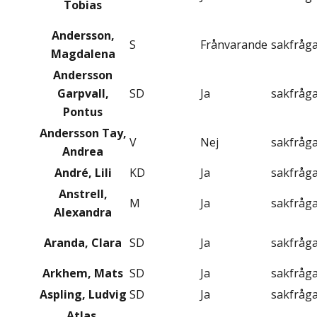
Tobias
Andersson,
S
Frånvarande
sakfråg
Magdalena
Andersson
Garpvall,
SD
Ja
sakfråg
Pontus
Andersson Tay,
V
Nej
sakfråg
Andrea
André, Lili
KD
Ja
sakfråg
Anstrell,
M
Ja
sakfråg
Alexandra
Aranda, Clara
SD
Ja
sakfråg
Arkhem, Mats
SD
Ja
sakfråg
Aspling, Ludvig
SD
Ja
sakfråg
Atlas,