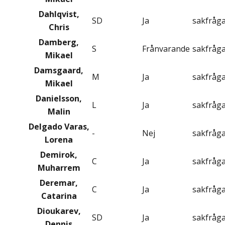
Dahlqvist,
SD
Ja
sakfråg
Chris
Damberg,
S
Frånvarande
sakfråg
Mikael
Damsgaard,
M
Ja
sakfråg
Mikael
Danielsson,
L
Ja
sakfråg
Malin
Delgado Varas,
-
Nej
sakfråg
Lorena
Demirok,
C
Ja
sakfråg
Muharrem
Deremar,
C
Ja
sakfråg
Catarina
Dioukarev,
SD
Ja
sakfråg
Dennis