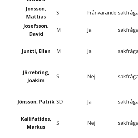
Jonsson,
S
Frånvarande
sakfråg
Mattias
Josefsson,
M
Ja
sakfråg
David
Juntti, Ellen
M
Ja
sakfråg
Järrebring,
S
Nej
sakfråg
Joakim
Jönsson, Patrik
SD
Ja
sakfråg
Kallifatides,
S
Nej
sakfråg
Markus