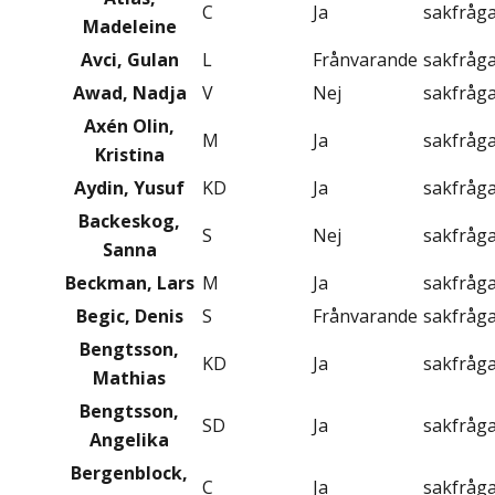
C
Ja
sakfråg
Madeleine
Avci, Gulan
L
Frånvarande
sakfråg
Awad, Nadja
V
Nej
sakfråg
Axén Olin,
M
Ja
sakfråg
Kristina
Aydin, Yusuf
KD
Ja
sakfråg
Backeskog,
S
Nej
sakfråg
Sanna
Beckman, Lars
M
Ja
sakfråg
Begic, Denis
S
Frånvarande
sakfråg
Bengtsson,
KD
Ja
sakfråg
Mathias
Bengtsson,
SD
Ja
sakfråg
Angelika
Bergenblock,
C
Ja
sakfråg