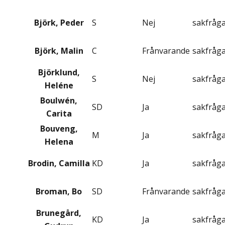
Björk, Peder
S
Nej
sakfråg
Björk, Malin
C
Frånvarande
sakfråg
Björklund,
S
Nej
sakfråg
Heléne
Boulwén,
SD
Ja
sakfråg
Carita
Bouveng,
M
Ja
sakfråg
Helena
Brodin, Camilla
KD
Ja
sakfråg
Broman, Bo
SD
Frånvarande
sakfråg
Brunegård,
KD
Ja
sakfråg