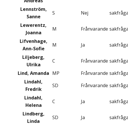
Andreas
Lennström,
S
Nej
sakfråg
Sanne
Lewerentz,
M
Frånvarande
sakfråg
Joanna
Lifvenhage,
M
Ja
sakfråg
Ann-Sofie
Liljeberg,
C
Frånvarande
sakfråg
Ulrika
Lind, Amanda
MP
Frånvarande
sakfråg
Lindahl,
SD
Frånvarande
sakfråg
Fredrik
Lindahl,
C
Ja
sakfråg
Helena
Lindberg,
SD
Ja
sakfråg
Linda