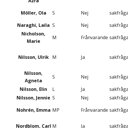
Azra
Möller, Ola
S
Nej
sakfråg
Naraghi, Laila
S
Nej
sakfråg
Nicholson,
M
Frånvarande
sakfråg
Marie
Nilsson, Ulrik
M
Ja
sakfråg
Nilsson,
S
Nej
sakfråg
Agneta
Nilsson, Elin
L
Ja
sakfråg
Nilsson, Jennie
S
Nej
sakfråg
Nohrén, Emma
MP
Frånvarande
sakfråg
Nordblom, Carl
M
Ja
sakfråg