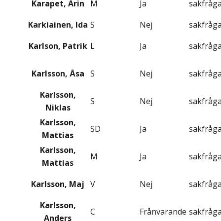
Karapet, Arin
M
Ja
sakfråg
Karkiainen, Ida
S
Nej
sakfråg
Karlson, Patrik
L
Ja
sakfråg
Karlsson, Åsa
S
Nej
sakfråg
Karlsson,
S
Nej
sakfråg
Niklas
Karlsson,
SD
Ja
sakfråg
Mattias
Karlsson,
M
Ja
sakfråg
Mattias
Karlsson, Maj
V
Nej
sakfråg
Karlsson,
C
Frånvarande
sakfråg
Anders