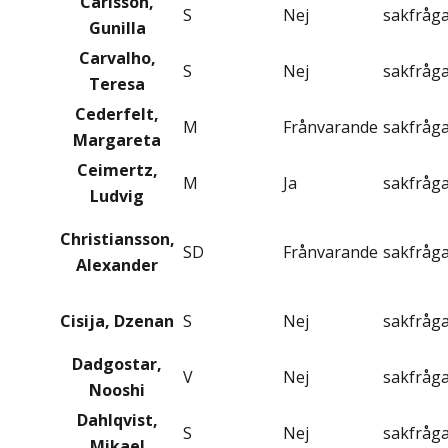
Carlsson,
S
Nej
sakfråg
Gunilla
Carvalho,
S
Nej
sakfråg
Teresa
Cederfelt,
M
Frånvarande
sakfråg
Margareta
Ceimertz,
M
Ja
sakfråg
Ludvig
Christiansson,
SD
Frånvarande
sakfråg
Alexander
Cisija, Dzenan
S
Nej
sakfråg
Dadgostar,
V
Nej
sakfråg
Nooshi
Dahlqvist,
S
Nej
sakfråg
Mikael