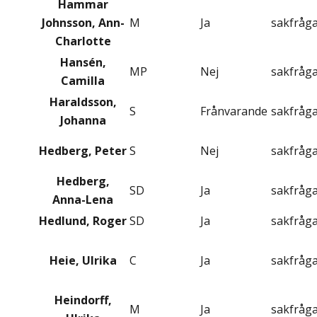
Hammar
Johnsson, Ann-
M
Ja
sakfråg
Charlotte
Hansén,
MP
Nej
sakfråg
Camilla
Haraldsson,
S
Frånvarande
sakfråg
Johanna
Hedberg, Peter
S
Nej
sakfråg
Hedberg,
SD
Ja
sakfråg
Anna-Lena
Hedlund, Roger
SD
Ja
sakfråg
Heie, Ulrika
C
Ja
sakfråg
Heindorff,
M
Ja
sakfråg