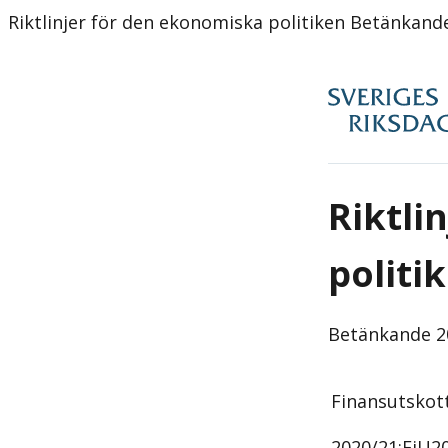
Riktlinjer för den ekonomiska politiken Betänkand
Riktli
politi
Betänkande
2
Finansutskot
2020/21:
FiU2