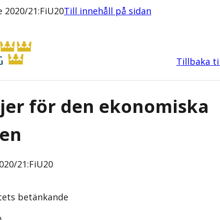
e 2020/21:FiU20
Till innehåll på sidan
Tillbaka t
njer för den ekonomiska
ken
020/21:FiU20
tets
betänkande
0