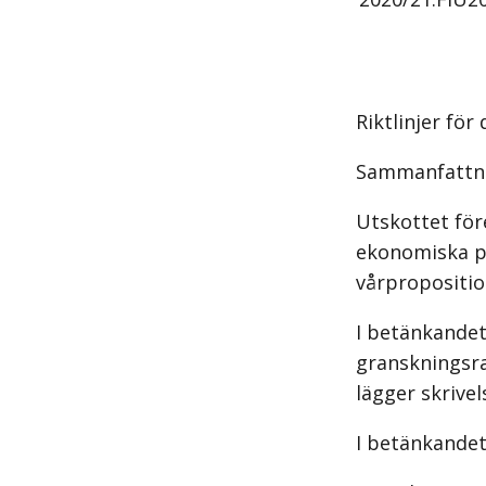
Riktlinjer fö
Sammanfattn
Utskottet för
ekonomiska po
vårpropositio
I betänkandet
granskningsra
lägger skrive
I betänkandet 