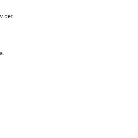
v det
a.