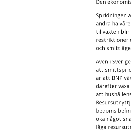
Den ekonomis
Spridningen a
andra halvåre
tillväxten bli
restriktioner
och smittläge
Även i Sverig
att smittspri
är att BNP vä
därefter växa
att hushållen
Resursutnyttj
bedöms befinn
öka något sna
låga resursut