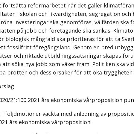
tt fortsätta reformarbetet när det gäller klimatförä
taten i skolan och likvärdigheten, segregation och 
öna investeringar ska genomföras, välfärden ska fo
katten på jobb och företagande ska sänkas. Klimat
ör biologisk mångfald ska prioriteras för att ta Sve
 ett fossilfritt föregångsland. Genom en bred utbyg
atser och riktade utbildningssatsningar skapas för
 att söka nya jobb som växer fram. Politiken ska vid
a brotten och dess orsaker för att öka tryggheten 
örslag
020/21:100 2021 års ekonomiska vårproposition pun
i följdmotioner väckta med anledning av propositi
021 års ekonomiska vårproposition.