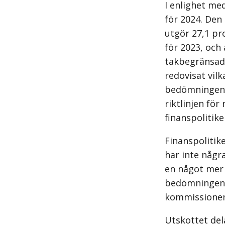
I enlighet me
för 2024. Den
utgör 27,1 pr
för 2023, och
takbegränsade
redovisat vil
bedömningen 
riktlinjen för
finanspolitike
Finanspolitik
har inte någ
en något mer 
bedömningen g
kommissionens
Utskottet del