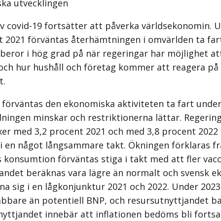
ka utvecklingen
v covid-19 fortsätter att påverka världsekonomin. 
t 2021 förväntas återhämtningen i omvärlden ta far
r beror i hög grad på när regeringar har möjlighet at
 och hur hushåll och företag kommer att reagera på
t.
e förväntas den ekonomiska aktiviteten ta fart under
dningen minskar och restriktionerna lättar. Regeri
xer med 3,2 procent 2021 och med 3,8 procent 2022 
 i en något långsammare takt. Ökningen förklaras fr
s konsumtion förväntas stiga i takt med att fler vacc
andet beräknas vara lägre än normalt och svensk 
a sig i en lågkonjunktur 2021 och 2022. Under 202
bbare än potentiell BNP, och resursutnyttjandet ba
nyttjandet innebär att inflationen bedöms bli fort