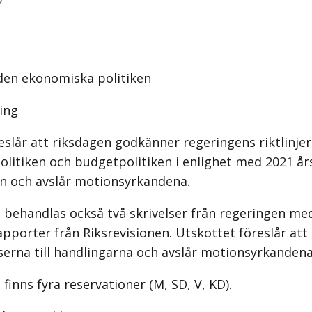
r den ekonomiska politiken
ing
eslår att riksdagen godkänner regeringens riktlinjer
litiken och budgetpolitiken i enlighet med 2021 å
n och avslår motionsyrkandena.
 behandlas också två skrivelser från regeringen me
pporter från Riksrevisionen. Utskottet föreslår att
lserna till handlingarna och avslår motionsyrkandena
finns fyra reservationer (M, SD, V, KD).