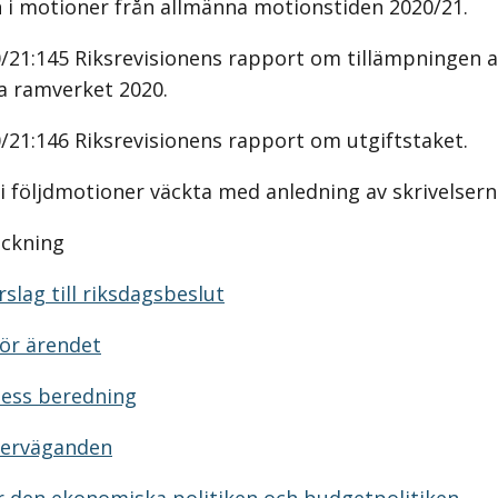
i motioner från allmänna motionstiden 2020/21.
0/21:145 Riksrevisionens rapport om tillämpningen a
ka ramverket 2020.
0/21:146 Riksrevisionens rapport om utgiftstaket.
i följdmotioner väckta med anledning av skrivelsern
eckning
slag till riksdagsbeslut
ör ärendet
dess beredning
verväganden