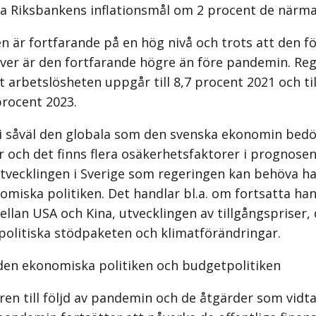
a Riksbankens inflationsmål om 2 procent de närma
n är fortfarande på en hög nivå och trots att den f
er är den fortfarande högre än före pandemin. Re
t arbetslösheten uppgår till 8,7 procent 2021 och til
procent 2023.
 i såväl den globala som den svenska ekonomin be
 och det finns flera osäkerhetsfaktorer i prognose
tvecklingen i Sverige som regeringen kan behöva h
nomiska politiken. Det handlar bl.a. om fortsatta han
llan USA och Kina, utvecklingen av tillgångspriser,
spolitiska stödpaketen och klimatförändringar.
r den ekonomiska politiken och budgetpolitiken
en till följd av pandemin och de åtgärder som vidt