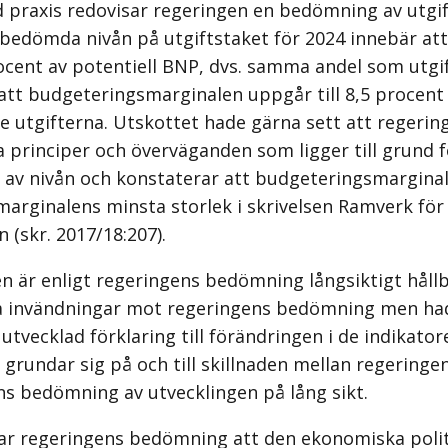
d praxis redovisar regeringen en bedömning av utgif
 bedömda nivån på utgiftstaket för 2024 innebär att
ocent av potentiell BNP, dvs. samma andel som utgif
 att budgeteringsmarginalen uppgår till 8,5 procent
 utgifterna. Utskottet hade gärna sett att regeri
ka principer och överväganden som ligger till grund f
av nivån och konstaterar att budgeteringsmarginal
 marginalens minsta storlek i skrivelsen Ramverk för
n (skr. 2017/18:207).
en är enligt regeringens bedömning långsiktigt håll
ra invändningar mot regeringens bedömning men ha
utvecklad förklaring till förändringen i de indikato
rundar sig på och till skillnaden mellan regeringe
 bedömning av utvecklingen på lång sikt.
ar regeringens bedömning att den ekonomiska polit