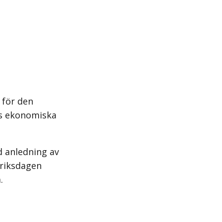
 för den
rs ekonomiska
d anledning av
 riksdagen
.