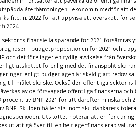
pandemin fortsätter att påverka de offentliga finan
utspådda återhämtningen i ekonomin medför att de 
ärks fr.o.m. 2022 för att uppvisa ett överskott för 
ch 2024.
a sektorns finansiella sparande för 2021 försämras y
rognosen i budgetpropositionen för 2021 och uppgå
P och det föreligger en tydlig avvikelse från översk
 enligt utskottet förenlig med det finanspolitiska 
geringen enligt budgetlagen är skyldig att redovisa 
ng till målet ska ske. Också den offentliga sektorns
åverkas av de försvagade offentliga finanserna och
,9 procent av BNP 2021 för att därefter minska och 2
av BNP. Skulden håller sig inom skuldankarets tolera
ognosperioden. Utskottet noterar att en förklaring t
slut att gå över till en helt egenfinansierad valuta