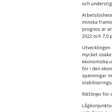
och understig
Arbetslöshete
minska framöv
prognos är at
2022 och 7,0 
Utvecklingen
mycket osäker
ekonomiska u
för i den eko
spänningar me
stabilisering
Riktlinjer fö
Lågkonjunktur