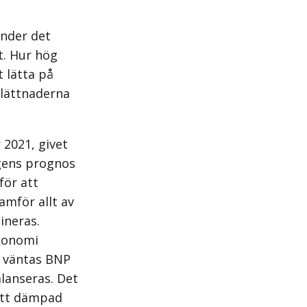
Under det
t. Hur hög
t lätta på
 lättnaderna
 2021, givet
ngens prognos
för att
amför allt av
ineras.
ekonomi
3 väntas BNP
lanseras. Det
satt dämpad