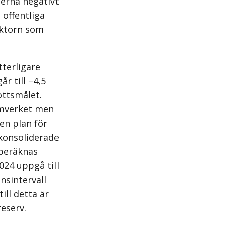
serna negativt
offentliga
sektorn som
tterligare
r till −4,5
ottsmålet.
ramverket men
en plan för
 konsoliderade
 beräknas
024 uppgå till
nsintervall
ill detta är
reserv.