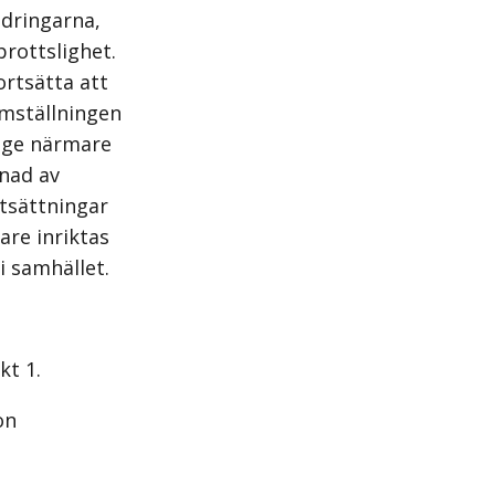
ndringarna,
brottslighet.
rtsätta att
omställningen
rige närmare
gnad av
utsättningar
are inriktas
i samhället.
kt 1.
on