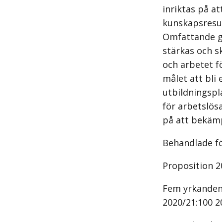
inriktas på a
kunskapsresul
Omfattande gr
stärkas och s
och arbetet f
målet att bli
utbildningspl
för arbetslösa
på att bekämp
Behandlade f
Proposition 2
Fem yrkanden 
2020/21:100 2