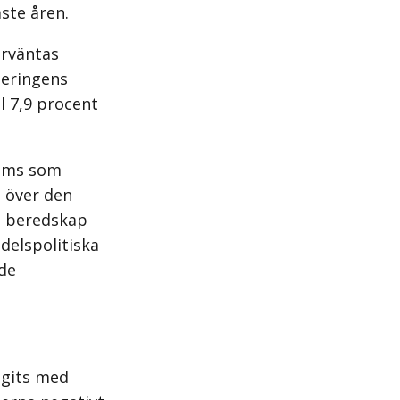
ste åren.
örväntas
geringens
l 7,9 procent
döms som
n över den
a beredskap
delspolitiska
 de
agits med