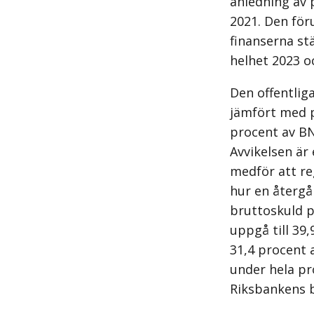
anledning av 
2021. Den för
finanserna st
helhet 2023 o
Den offentlig
jämfört med p
procent av BN
Avvikelsen är
medför att re
hur en återgå
bruttoskuld p
uppgå till 39
31,4 procent 
under hela pr
Riksbankens be