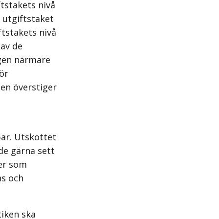
tstakets nivå
 utgiftstaket
tstakets nivå
 av de
ngen närmare
ör
en överstiger
bar. Utskottet
de gärna sett
rer som
ns och
iken ska