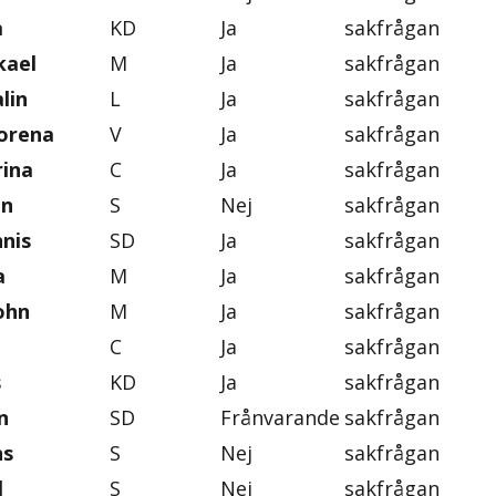
a
KD
Ja
sakfrågan
kael
M
Ja
sakfrågan
lin
L
Ja
sakfrågan
orena
V
Ja
sakfrågan
rina
C
Ja
sakfrågan
an
S
Nej
sakfrågan
nis
SD
Ja
sakfrågan
a
M
Ja
sakfrågan
ohn
M
Ja
sakfrågan
C
Ja
sakfrågan
s
KD
Ja
sakfrågan
n
SD
Frånvarande
sakfrågan
ns
S
Nej
sakfrågan
l
S
Nej
sakfrågan