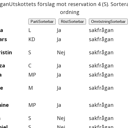
ågan
Utskottets förslag mot reservation 4 (S)
. Sorter
ordning
Parti
Sorterbar
Röst
Sorterbar
Omröstning
Sorterbar
na
L
Ja
sakfrågan
ars
KD
Ja
sakfrågan
istin
S
Nej
sakfrågan
za
C
Ja
sakfrågan
a
MP
Ja
sakfrågan
ie
M
Ja
sakfrågan
nine
MP
Ja
sakfrågan
a
S
Nej
sakfrågan
iel
S
Nej
sakfrågan