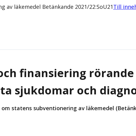
ing av läkemedel Betänkande 2021/22:SoU21
Till inne
 och finansiering rörand
nta sjukdomar och diagn
t om statens subventionering av läkemedel (Betän