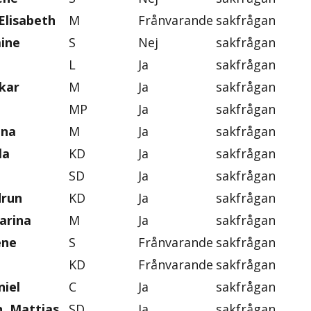
Elisabeth
M
Frånvarande
sakfrågan
mine
S
Nej
sakfrågan
L
Ja
sakfrågan
skar
M
Ja
sakfrågan
MP
Ja
sakfrågan
ena
M
Ja
sakfrågan
la
KD
Ja
sakfrågan
SD
Ja
sakfrågan
drun
KD
Ja
sakfrågan
arina
M
Ja
sakfrågan
ene
S
Frånvarande
sakfrågan
KD
Frånvarande
sakfrågan
iel
C
Ja
sakfrågan
, Mattias
SD
Ja
sakfrågan