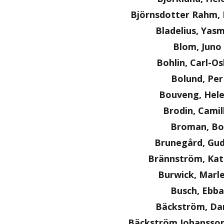
Björnsdotter Rahm, 
Bladelius, Yas
Blom, Juno
Bohlin, Carl-O
Bolund, Per
Bouveng, Hel
Brodin, Camil
Broman, Bo
Brunegård, Gu
Brännström, Kat
Burwick, Marl
Busch, Ebba
Bäckström, Dan
Bäckström Johansson