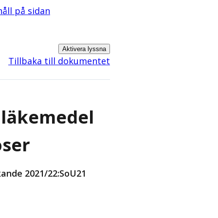
håll på sidan
Aktivera lyssna
Tillbaka till dokumentet
e läkemedel
oser
kande 2021/22:SoU21