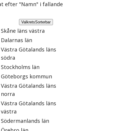
at efter "Namn" i fallande
Valkrets
Sorterbar
Skåne läns västra
Dalarnas län
Västra Götalands läns
södra
Stockholms län
Göteborgs kommun
Västra Götalands läns
norra
Västra Götalands läns
västra
Södermanlands län
Örebro län