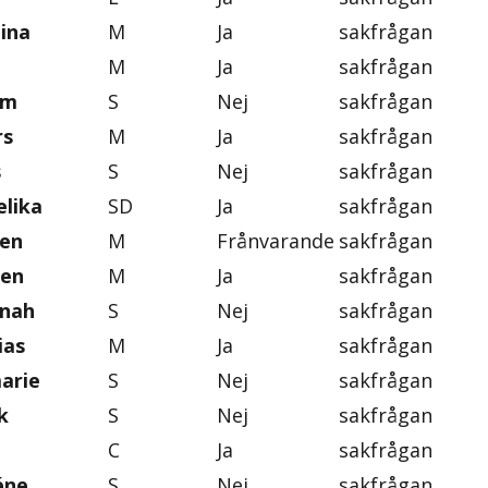
tina
M
Ja
sakfrågan
M
Ja
sakfrågan
im
S
Nej
sakfrågan
rs
M
Ja
sakfrågan
s
S
Nej
sakfrågan
lika
SD
Ja
sakfrågan
ten
M
Frånvarande
sakfrågan
gen
M
Ja
sakfrågan
nnah
S
Nej
sakfrågan
ias
M
Ja
sakfrågan
marie
S
Nej
sakfrågan
k
S
Nej
sakfrågan
C
Ja
sakfrågan
éne
S
Nej
sakfrågan