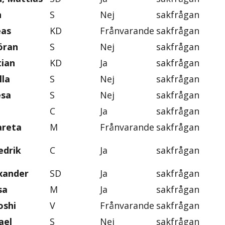
n
S
Nej
sakfrågan
eas
KD
Frånvarande
sakfrågan
öran
S
Nej
sakfrågan
tian
KD
Ja
sakfrågan
lla
S
Nej
sakfrågan
esa
S
Nej
sakfrågan
C
Ja
sakfrågan
areta
M
Frånvarande
sakfrågan
edrik
C
Ja
sakfrågan
exander
SD
Ja
sakfrågan
sa
M
Ja
sakfrågan
oshi
V
Frånvarande
sakfrågan
ael
S
Nej
sakfrågan