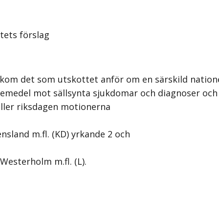
tets förslag
akom det som utskottet anför om en särskild nationel
kemedel mot sällsynta sjukdomar och diagnoser och 
ller riksdagen motionerna
nsland m.fl. (KD) yrkande 2 och
Westerholm m.fl. (L).