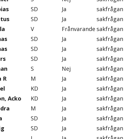
ias
SD
Ja
sakfrågan
ntus
SD
Ja
sakfrågan
la
V
Frånvarande
sakfrågan
nas
SD
Ja
sakfrågan
nas
SD
Ja
sakfrågan
rs
SD
Ja
sakfrågan
han
S
Nej
sakfrågan
n R
M
Ja
sakfrågan
el
KD
Ja
sakfrågan
on, Acko
KD
Ja
sakfrågan
ndra
M
Ja
sakfrågan
a
SD
Ja
sakfrågan
ig
SD
Ja
sakfrågan
L
Ja
sakfrågan