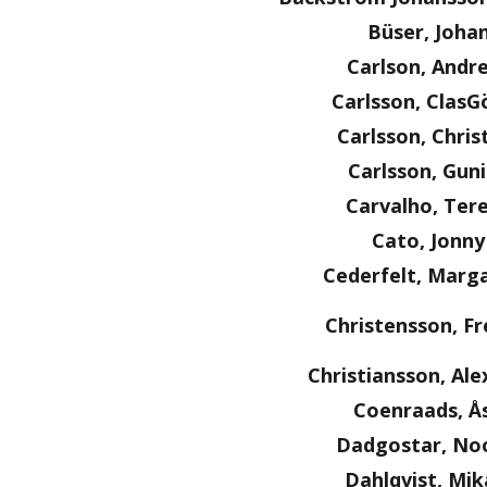
Büser, Joha
Carlson, Andr
Carlsson, ClasG
Carlsson, Chris
Carlsson, Guni
Carvalho, Ter
Cato, Jonny
Cederfelt, Marg
Christensson, Fr
Christiansson, Al
Coenraads, Å
Dadgostar, No
Dahlqvist, Mik