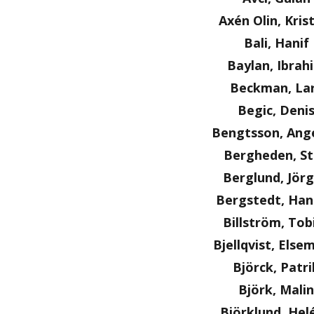
Axén Olin, Kris
Bali, Hanif
Baylan, Ibrah
Beckman, La
Begic, Deni
Bengtsson, Ange
Bergheden, S
Berglund, Jör
Bergstedt, Ha
Billström, Tob
Bjellqvist, Else
Björck, Patri
Björk, Malin
Björklund, Hel