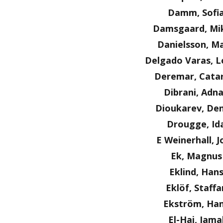
Damm, Sofi
Damsgaard, Mi
Danielsson, Ma
Delgado Varas, L
Deremar, Cata
Dibrani, Adn
Dioukarev, Den
Drougge, Id
E Weinerhall, J
Ek, Magnus
Eklind, Han
Eklöf, Staffa
Ekström, Ha
El-Haj, Jama