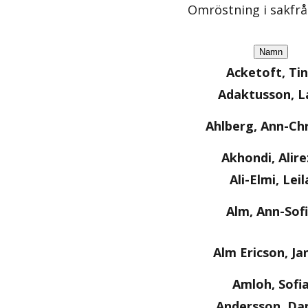
Omröstning i sakfr
Namn
Acketoft, Ti
Adaktusson, L
Ahlberg, Ann-Chr
Akhondi, Alire
Ali-Elmi, Leil
Alm, Ann-Sof
Alm Ericson, Ja
Amloh, Sofi
Andersson, Dan