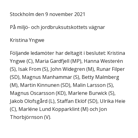
Stockholm den 9 november 2021
På miljö- och jordbruksutskottets vägnar
Kristina Yngwe
Följande ledamöter har deltagit i beslutet: Kristina
Yngwe (C), Maria Gardfjell (MP), Hanna Westerén
(S), Isak From (S), John Widegren (M), Runar Filper
(SD), Magnus Manhammar (S), Betty Malmberg
(M), Martin Kinnunen (SD), Malin Larsson (S),
Magnus Oscarsson (KD), Marlene Burwick (S),
Jakob Olofsgård (L), Staffan Eklöf (SD), Ulrika Heie
(C), Marléne Lund Kopparklint (M) och Jon
Thorbjörnson (V).