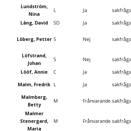
Lundström,
L
Ja
sakfråg
Nina
Lång, David
SD
Ja
sakfråg
Löberg, Petter
S
Nej
sakfråg
Löfstrand,
S
Nej
sakfråg
Johan
Lööf, Annie
C
Ja
sakfråg
Malm, Fredrik
L
Ja
sakfråg
Malmberg,
M
Frånvarande
sakfråg
Betty
Malmer
Stenergard,
M
Frånvarande
sakfråg
Maria