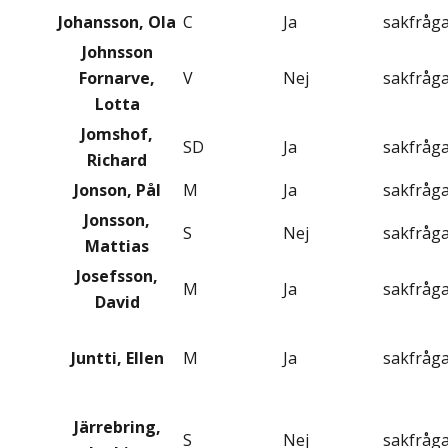
Johansson, Ola
C
Ja
sakfråg
Johnsson
Fornarve,
V
Nej
sakfråg
Lotta
Jomshof,
SD
Ja
sakfråg
Richard
Jonson, Pål
M
Ja
sakfråg
Jonsson,
S
Nej
sakfråg
Mattias
Josefsson,
M
Ja
sakfråg
David
Juntti, Ellen
M
Ja
sakfråg
Järrebring,
S
Nej
sakfråg