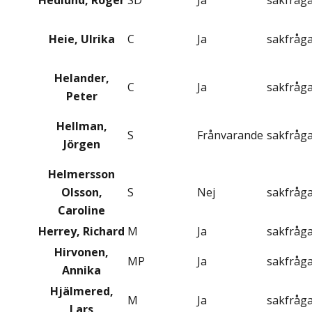
Hedlund, Roger
SD
Ja
sakfråg
Heie, Ulrika
C
Ja
sakfråg
Helander,
C
Ja
sakfråg
Peter
Hellman,
S
Frånvarande
sakfråg
Jörgen
Helmersson
Olsson,
S
Nej
sakfråg
Caroline
Herrey, Richard
M
Ja
sakfråg
Hirvonen,
MP
Ja
sakfråg
Annika
Hjälmered,
M
Ja
sakfråg
Lars