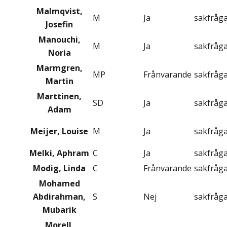
Malmqvist,
M
Ja
sakfråg
Josefin
Manouchi,
M
Ja
sakfråg
Noria
Marmgren,
MP
Frånvarande
sakfråg
Martin
Marttinen,
SD
Ja
sakfråg
Adam
Meijer, Louise
M
Ja
sakfråg
Melki, Aphram
C
Ja
sakfråg
Modig, Linda
C
Frånvarande
sakfråg
Mohamed
Abdirahman,
S
Nej
sakfråg
Mubarik
Morell,