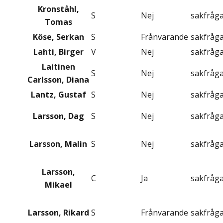
Kronståhl,
S
Nej
sakfråg
Tomas
Köse, Serkan
S
Frånvarande
sakfråg
Lahti, Birger
V
Nej
sakfråg
Laitinen
S
Nej
sakfråg
Carlsson, Diana
Lantz, Gustaf
S
Nej
sakfråg
Larsson, Dag
S
Nej
sakfråg
Larsson, Malin
S
Nej
sakfråg
Larsson,
C
Ja
sakfråg
Mikael
Larsson, Rikard
S
Frånvarande
sakfråg