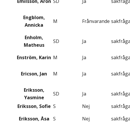
Emilsson, Aron
SD
Ja
sakfråg
Engblom,
M
Frånvarande
sakfråg
Annicka
Enholm,
SD
Ja
sakfråg
Matheus
Enström, Karin
M
Ja
sakfråg
Ericson, Jan
M
Ja
sakfråg
Eriksson,
SD
Ja
sakfråg
Yasmine
Eriksson, Sofie
S
Nej
sakfråg
Eriksson, Åsa
S
Nej
sakfråg