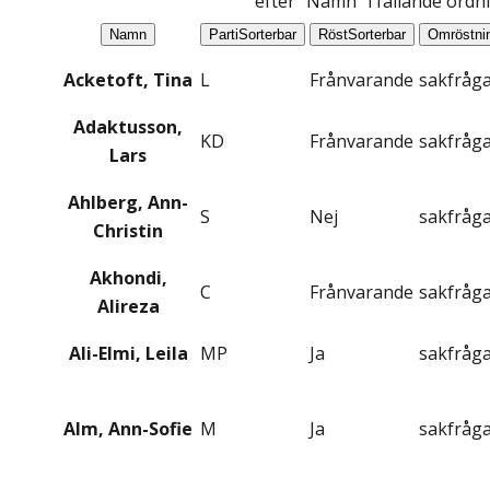
efter "Namn" i fallande ordn
Namn
Parti
Sorterbar
Röst
Sorterbar
Omröstni
Acketoft, Tina
L
Frånvarande
sakfråg
Adaktusson,
KD
Frånvarande
sakfråg
Lars
Ahlberg, Ann-
S
Nej
sakfråg
Christin
Akhondi,
C
Frånvarande
sakfråg
Alireza
Ali-Elmi, Leila
MP
Ja
sakfråg
Alm, Ann-Sofie
M
Ja
sakfråg