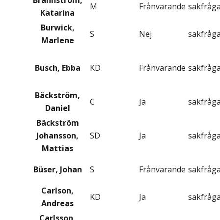
Brännström,
M
Frånvarande
sakfråg
Katarina
Burwick,
S
Nej
sakfråg
Marlene
Busch, Ebba
KD
Frånvarande
sakfråg
Bäckström,
C
Ja
sakfråg
Daniel
Bäckström
Johansson,
SD
Ja
sakfråg
Mattias
Büser, Johan
S
Frånvarande
sakfråg
Carlson,
KD
Ja
sakfråg
Andreas
Carlsson,