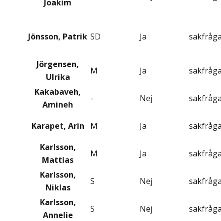
Joakim
Jönsson, Patrik
SD
Ja
sakfråg
Jörgensen,
M
Ja
sakfråg
Ulrika
Kakabaveh,
-
Nej
sakfråg
Amineh
Karapet, Arin
M
Ja
sakfråg
Karlsson,
M
Ja
sakfråg
Mattias
Karlsson,
S
Nej
sakfråg
Niklas
Karlsson,
S
Nej
sakfråg
Annelie