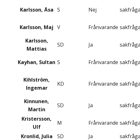
Karlsson, Åsa
S
Nej
sakfråg
Karlsson, Maj
V
Frånvarande
sakfråg
Karlsson,
SD
Ja
sakfråg
Mattias
Kayhan, Sultan
S
Frånvarande
sakfråg
Kihlström,
KD
Frånvarande
sakfråg
Ingemar
Kinnunen,
SD
Ja
sakfråg
Martin
Kristersson,
M
Frånvarande
sakfråg
Ulf
Kronlid, Julia
SD
Ja
sakfråg