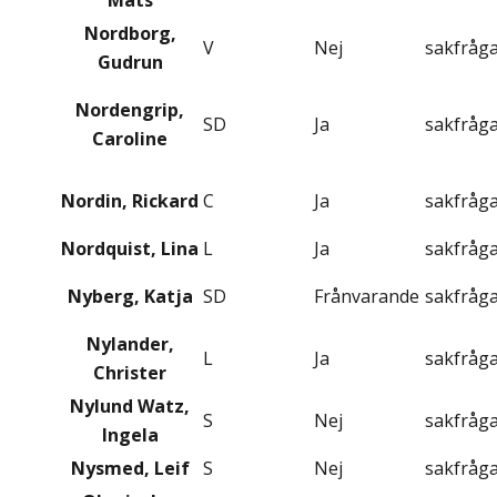
Mats
Nordborg,
V
Nej
sakfråg
Gudrun
Nordengrip,
SD
Ja
sakfråg
Caroline
Nordin, Rickard
C
Ja
sakfråg
Nordquist, Lina
L
Ja
sakfråg
Nyberg, Katja
SD
Frånvarande
sakfråg
Nylander,
L
Ja
sakfråg
Christer
Nylund Watz,
S
Nej
sakfråg
Ingela
Nysmed, Leif
S
Nej
sakfråg