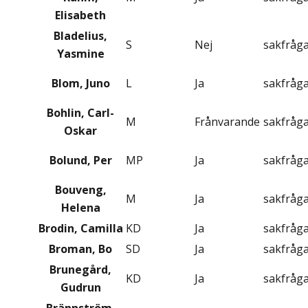
Elisabeth
Bladelius,
S
Nej
sakfråg
Yasmine
Blom, Juno
L
Ja
sakfråg
Bohlin, Carl-
M
Frånvarande
sakfråg
Oskar
Bolund, Per
MP
Ja
sakfråg
Bouveng,
M
Ja
sakfråg
Helena
Brodin, Camilla
KD
Ja
sakfråg
Broman, Bo
SD
Ja
sakfråg
Brunegård,
KD
Ja
sakfråg
Gudrun