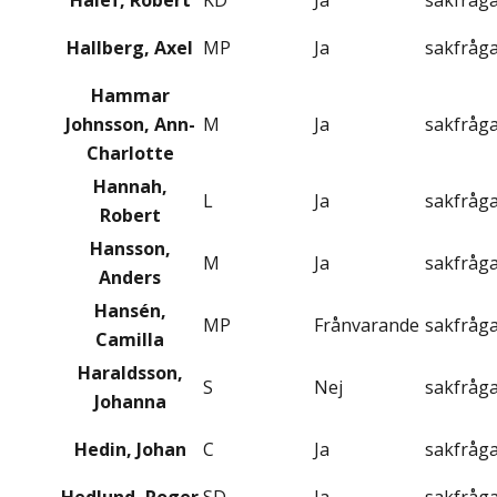
Halef, Robert
KD
Ja
sakfråg
Hallberg, Axel
MP
Ja
sakfråg
Hammar
Johnsson, Ann-
M
Ja
sakfråg
Charlotte
Hannah,
L
Ja
sakfråg
Robert
Hansson,
M
Ja
sakfråg
Anders
Hansén,
MP
Frånvarande
sakfråg
Camilla
Haraldsson,
S
Nej
sakfråg
Johanna
Hedin, Johan
C
Ja
sakfråg