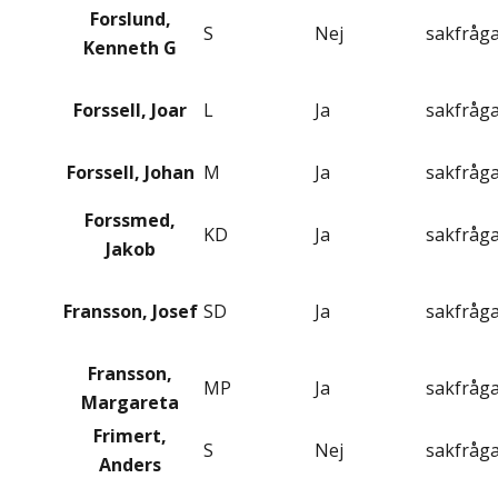
Forslund,
S
Nej
sakfråg
Kenneth G
Forssell, Joar
L
Ja
sakfråg
Forssell, Johan
M
Ja
sakfråg
Forssmed,
KD
Ja
sakfråg
Jakob
Fransson, Josef
SD
Ja
sakfråg
Fransson,
MP
Ja
sakfråg
Margareta
Frimert,
S
Nej
sakfråg
Anders