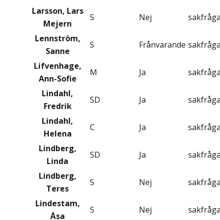
Larsson, Lars
S
Nej
sakfråg
Mejern
Lennström,
S
Frånvarande
sakfråg
Sanne
Lifvenhage,
M
Ja
sakfråg
Ann-Sofie
Lindahl,
SD
Ja
sakfråg
Fredrik
Lindahl,
C
Ja
sakfråg
Helena
Lindberg,
SD
Ja
sakfråg
Linda
Lindberg,
S
Nej
sakfråg
Teres
Lindestam,
S
Nej
sakfråg
Åsa