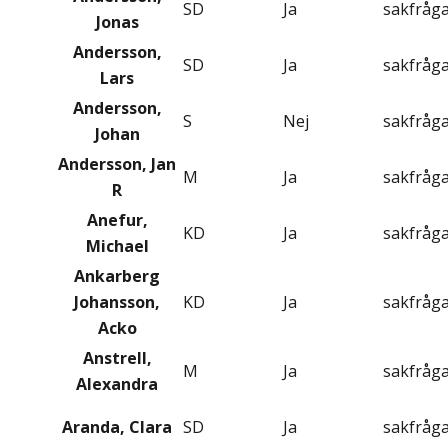
SD
Ja
sakfråg
Jonas
Andersson,
SD
Ja
sakfråg
Lars
Andersson,
S
Nej
sakfråg
Johan
Andersson, Jan
M
Ja
sakfråg
R
Anefur,
KD
Ja
sakfråg
Michael
Ankarberg
Johansson,
KD
Ja
sakfråg
Acko
Anstrell,
M
Ja
sakfråg
Alexandra
Aranda, Clara
SD
Ja
sakfråg