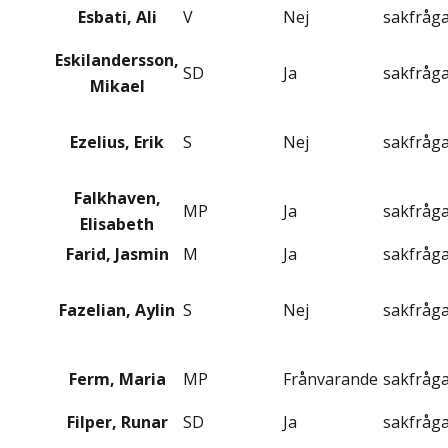
Esbati, Ali
V
Nej
sakfråg
Eskilandersson,
SD
Ja
sakfråg
Mikael
Ezelius, Erik
S
Nej
sakfråg
Falkhaven,
MP
Ja
sakfråg
Elisabeth
Farid, Jasmin
M
Ja
sakfråg
Fazelian, Aylin
S
Nej
sakfråg
Ferm, Maria
MP
Frånvarande
sakfråg
Filper, Runar
SD
Ja
sakfråg