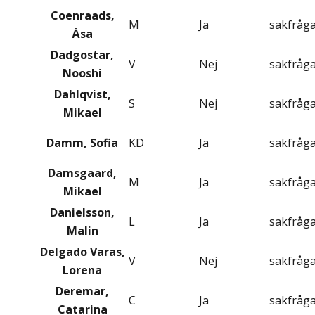
Coenraads,
M
Ja
sakfråg
Åsa
Dadgostar,
V
Nej
sakfråg
Nooshi
Dahlqvist,
S
Nej
sakfråg
Mikael
Damm, Sofia
KD
Ja
sakfråg
Damsgaard,
M
Ja
sakfråg
Mikael
Danielsson,
L
Ja
sakfråg
Malin
Delgado Varas,
V
Nej
sakfråg
Lorena
Deremar,
C
Ja
sakfråg
Catarina