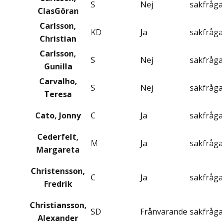
S
Nej
sakfråg
ClasGöran
Carlsson,
KD
Ja
sakfråg
Christian
Carlsson,
S
Nej
sakfråg
Gunilla
Carvalho,
S
Nej
sakfråg
Teresa
Cato, Jonny
C
Ja
sakfråg
Cederfelt,
M
Ja
sakfråg
Margareta
Christensson,
C
Ja
sakfråg
Fredrik
Christiansson,
SD
Frånvarande
sakfråg
Alexander