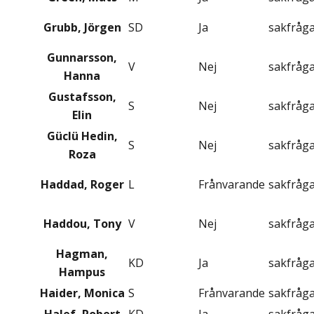
Grubb, Jörgen
SD
Ja
sakfråg
Gunnarsson,
V
Nej
sakfråg
Hanna
Gustafsson,
S
Nej
sakfråg
Elin
Güclü Hedin,
S
Nej
sakfråg
Roza
Haddad, Roger
L
Frånvarande
sakfråg
Haddou, Tony
V
Nej
sakfråg
Hagman,
KD
Ja
sakfråg
Hampus
Haider, Monica
S
Frånvarande
sakfråg