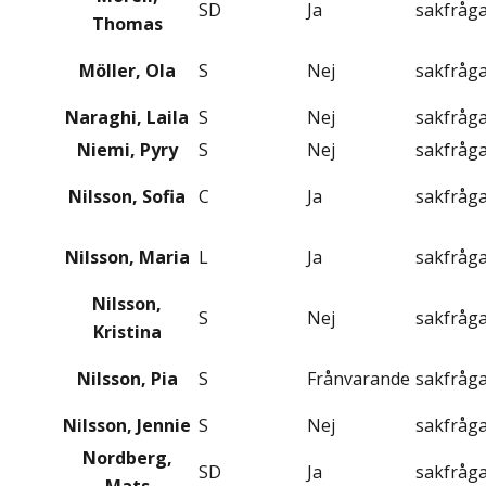
SD
Ja
sakfråg
Thomas
Möller, Ola
S
Nej
sakfråg
Naraghi, Laila
S
Nej
sakfråg
Niemi, Pyry
S
Nej
sakfråg
Nilsson, Sofia
C
Ja
sakfråg
Nilsson, Maria
L
Ja
sakfråg
Nilsson,
S
Nej
sakfråg
Kristina
Nilsson, Pia
S
Frånvarande
sakfråg
Nilsson, Jennie
S
Nej
sakfråg
Nordberg,
SD
Ja
sakfråg