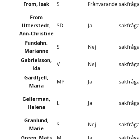
From, Isak
S
Frånvarande
sakfråg
From
Utterstedt,
SD
Ja
sakfråg
Ann-Christine
Fundahn,
S
Nej
sakfråg
Marianne
Gabrielsson,
V
Nej
sakfråg
Ida
Gardfjell,
MP
Ja
sakfråg
Maria
Gellerman,
L
Ja
sakfråg
Helena
Granlund,
S
Nej
sakfråg
Marie
Green, Mats
M
Ja
sakfråg