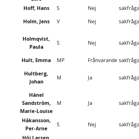
Hoff, Hans
S
Nej
sakfråg
Holm, Jens
V
Nej
sakfråg
Holmqvist,
S
Nej
sakfråg
Paula
Hult, Emma
MP
Frånvarande
sakfråg
Hultberg,
M
Ja
sakfråg
Johan
Hänel
Sandström,
M
Ja
sakfråg
Marie-Louise
Håkansson,
S
Nej
sakfråg
Per-Arne
Höj Larsen,