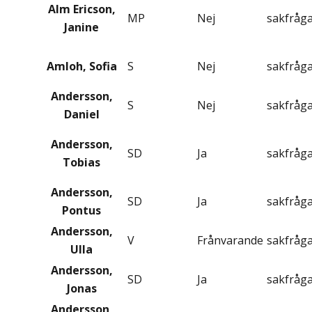
Alm Ericson,
MP
Nej
sakfråg
Janine
Amloh, Sofia
S
Nej
sakfråg
Andersson,
S
Nej
sakfråg
Daniel
Andersson,
SD
Ja
sakfråg
Tobias
Andersson,
SD
Ja
sakfråg
Pontus
Andersson,
V
Frånvarande
sakfråg
Ulla
Andersson,
SD
Ja
sakfråg
Jonas
Andersson,