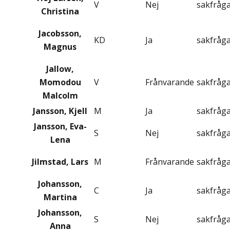
V
Nej
sakfråg
Christina
Jacobsson,
KD
Ja
sakfråg
Magnus
Jallow,
Momodou
V
Frånvarande
sakfråg
Malcolm
Jansson, Kjell
M
Ja
sakfråg
Jansson, Eva-
S
Nej
sakfråg
Lena
Jilmstad, Lars
M
Frånvarande
sakfråg
Johansson,
C
Ja
sakfråg
Martina
Johansson,
S
Nej
sakfråg
Anna