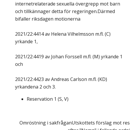
internetrelaterade sexuella övergrepp mot barn
och tillkännager detta för regeringen.Därmed
bifaller riksdagen motionerna
2021/22:4414 av Helena Vilhelmsson m.fl. (C)
yrkande 1,
2021/22:4419 av Johan Forssell m.fl. (M) yrkande 1
och
2021/22:4423 av Andreas Carlson m.fl. (KD)
yrkandena 2 och 3.
Reservation
1
(
S, V
)
Omröstning i sakfrågan
Utskottets förslag mot rese