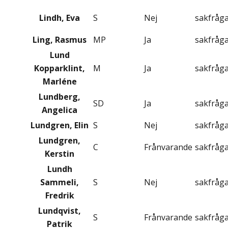
Lindh, Eva
S
Nej
sakfråg
Ling, Rasmus
MP
Ja
sakfråg
Lund
Kopparklint,
M
Ja
sakfråg
Marléne
Lundberg,
SD
Ja
sakfråg
Angelica
Lundgren, Elin
S
Nej
sakfråg
Lundgren,
C
Frånvarande
sakfråg
Kerstin
Lundh
Sammeli,
S
Nej
sakfråg
Fredrik
Lundqvist,
S
Frånvarande
sakfråg
Patrik