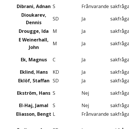
Dibrani, Adnan
S
Frånvarande
sakfråg
Dioukarev,
SD
Ja
sakfråg
Dennis
Drougge, Ida
M
Ja
sakfråg
E Weinerhall,
M
Ja
sakfråg
John
Ek, Magnus
C
Ja
sakfråg
Eklind, Hans
KD
Ja
sakfråg
Eklöf, Staffan
SD
Ja
sakfråg
Ekström, Hans
S
Nej
sakfråg
El-Haj, Jamal
S
Nej
sakfråg
Eliasson, Bengt
L
Frånvarande
sakfråg