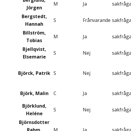
Berglund,
M
Ja
sakfråg
Jörgen
Bergstedt,
S
Frånvarande
sakfråg
Hannah
Billström,
M
Ja
sakfråg
Tobias
Bjellqvist,
S
Nej
sakfråg
Elsemarie
Björck, Patrik
S
Nej
sakfråg
Björk, Malin
C
Ja
sakfråg
Björklund,
S
Nej
sakfråg
Heléne
Björnsdotter
Rahm,
M
Ja
sakfråg