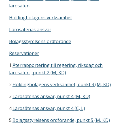
lärosäten
Holdingbolagens verksamhet
Lärosätenas ansvar
Bolagsstyrelsens ordförande
Reservationer
1.
Återrapportering till regering, riksdag och
lärosäten , punkt 2 (M, KD)
2.
Holdingbolagens verksamhet, punkt 3 (M, KD)
3.
Lärosätenas ansvar, punkt 4 (M, KD)
4.
Lärosätenas ansvar, punkt 4 (C, L)
5.
Bolagsstyrelsens ordförande, punkt 5 (M, KD)