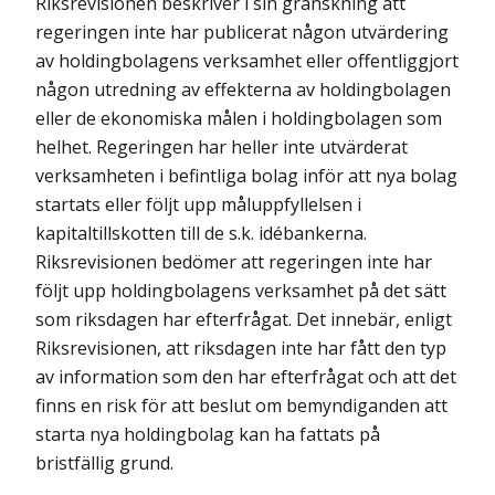
Riksrevisionen beskriver i sin granskning att
regeringen inte har publicerat någon utvärdering
av holdingbolagens verksamhet eller offentliggjort
någon utredning av effekterna av holdingbolagen
eller de ekonomiska målen i holdingbolagen som
helhet. Regeringen har heller inte utvärderat
verksam­heten i befintliga bolag inför att nya bolag
startats eller följt upp målupp­fyllelsen i
kapitaltillskotten till de s.k. idébankerna.
Riksrevisionen bedömer att regeringen inte har
följt upp holdingbolagens verksamhet på det sätt
som riksdagen har efterfrågat. Det innebär, enligt
Riksrevisionen, att riksdagen inte har fått den typ
av information som den har efterfrågat och att det
finns en risk för att beslut om bemyndiganden att
starta nya holdingbolag kan ha fattats på
bristfällig grund.