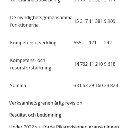
De myndighetsgemensamma
15 317
11 381
9 909
funktionerna
Kompetensutveckling
555
171
292
Kompetens- och
14 762
11 210
9 618
resursförstärkning
Summa
33 063
29 160
23 823
Verksamhetsgrenen årlig revision
Resultat och bedömning
Under 2022 slutförde Riksrevisionen granskningen