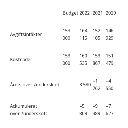
Budget
2022
2021
2020
153
164
152
146
Avgiftsintäkter
000
115
105
929
153
160
153
151
Kostnader
000
535
867
479
–1
–4
Årets över-/underskott
3 580
762
550
Ackumulerat
–5
–9
–7
över-/underskott
809
389
627