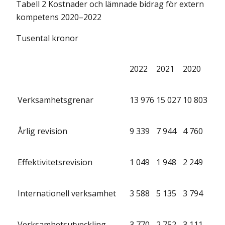
Tabell 2 Kostnader och lämnade bidrag för extern
kompetens 2020–2022
Tusental kronor
2022
2021
2020
Verksamhetsgrenar
13 976
15 027
10 803
Årlig revision
9 339
7 944
4 760
Effektivitetsrevision
1 049
1 948
2 249
Internationell verksamhet
3 588
5 135
3 794
Verksamhetsutveckling
3 770
2 752
3 111