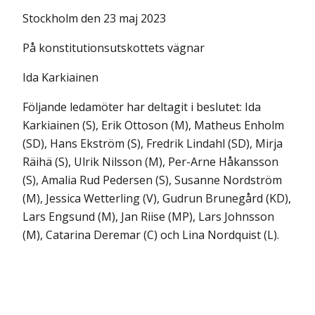
Stockholm den 23 maj 2023
På konstitutionsutskottets vägnar
Ida Karkiainen
Följande ledamöter har deltagit i beslutet: Ida
Karkiainen (S), Erik Ottoson (M), Matheus Enholm
(SD), Hans Ekström (S), Fredrik Lindahl (SD), Mirja
Räihä (S), Ulrik Nilsson (M), Per-Arne Håkansson
(S), Amalia Rud Pedersen (S), Susanne Nordström
(M), Jessica Wetterling (V), Gudrun Brunegård (KD),
Lars Engsund (M), Jan Riise (MP), Lars Johnsson
(M), Catarina Deremar (C) och Lina Nordquist (L).