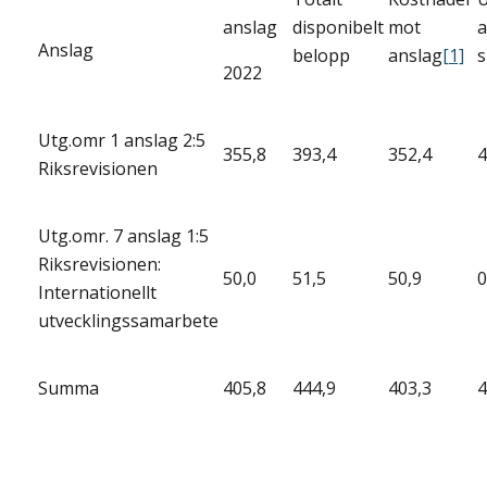
anslag
disponibelt
mot
a
Anslag
belopp
anslag
[1]
s
2022
Utg.omr 1 anslag 2:5
355,8
393,4
352,4
4
Riksrevisionen
Utg.omr. 7 anslag 1:5
Riksrevisionen:
50,0
51,5
50,9
0
Internationellt
utvecklingssamarbete
Summa
405,8
444,9
403,3
4