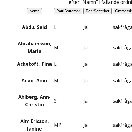
efter "Namn" i fallande ordn
Namn
Parti
Sorterbar
Röst
Sorterbar
Omröstni
Abdu, Said
L
Ja
sakfråg
Abrahamsson,
M
Ja
sakfråg
Maria
Acketoft, Tina
L
Ja
sakfråg
Adan, Amir
M
Ja
sakfråg
Ahlberg, Ann-
S
Ja
sakfråg
Christin
Alm Ericson,
MP
Ja
sakfråg
Janine