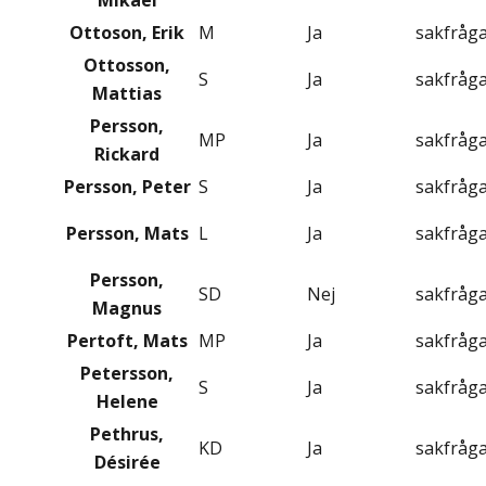
Mikael
Ottoson, Erik
M
Ja
sakfråg
Ottosson,
S
Ja
sakfråg
Mattias
Persson,
MP
Ja
sakfråg
Rickard
Persson, Peter
S
Ja
sakfråg
Persson, Mats
L
Ja
sakfråg
Persson,
SD
Nej
sakfråg
Magnus
Pertoft, Mats
MP
Ja
sakfråg
Petersson,
S
Ja
sakfråg
Helene
Pethrus,
KD
Ja
sakfråg
Désirée