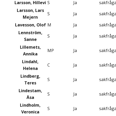
Larsson, Hillevi
S
Ja
sakfråg
Larsson, Lars
S
Ja
sakfråg
Mejern
Lavesson, Olof
M
Ja
sakfråg
Lennström,
S
Ja
sakfråg
Sanne
Lillemets,
MP
Ja
sakfråg
Annika
Lindahl,
C
Ja
sakfråg
Helena
Lindberg,
S
Ja
sakfråg
Teres
Lindestam,
S
Ja
sakfråg
Åsa
Lindholm,
S
Ja
sakfråg
Veronica