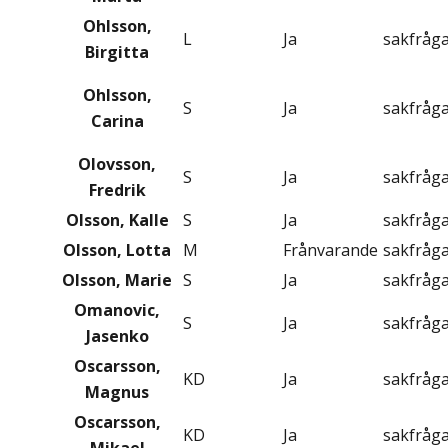
Ohlsson,
L
Ja
sakfråg
Birgitta
Ohlsson,
S
Ja
sakfråg
Carina
Olovsson,
S
Ja
sakfråg
Fredrik
Olsson, Kalle
S
Ja
sakfråg
Olsson, Lotta
M
Frånvarande
sakfråg
Olsson, Marie
S
Ja
sakfråg
Omanovic,
S
Ja
sakfråg
Jasenko
Oscarsson,
KD
Ja
sakfråg
Magnus
Oscarsson,
KD
Ja
sakfråg