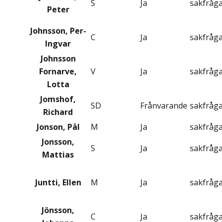
S
Ja
sakfråg
Peter
Johnsson, Per-
C
Ja
sakfråg
Ingvar
Johnsson
Fornarve,
V
Ja
sakfråg
Lotta
Jomshof,
SD
Frånvarande
sakfråg
Richard
Jonson, Pål
M
Ja
sakfråg
Jonsson,
S
Ja
sakfråg
Mattias
Juntti, Ellen
M
Ja
sakfråg
Jönsson,
C
Ja
sakfråg