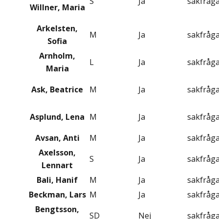
S
Ja
sakfråg
Willner, Maria
Arkelsten,
M
Ja
sakfråg
Sofia
Arnholm,
L
Ja
sakfråg
Maria
Ask, Beatrice
M
Ja
sakfråg
Asplund, Lena
M
Ja
sakfråg
Avsan, Anti
M
Ja
sakfråg
Axelsson,
S
Ja
sakfråg
Lennart
Bali, Hanif
M
Ja
sakfråg
Beckman, Lars
M
Ja
sakfråg
Bengtsson,
SD
Nej
sakfråg