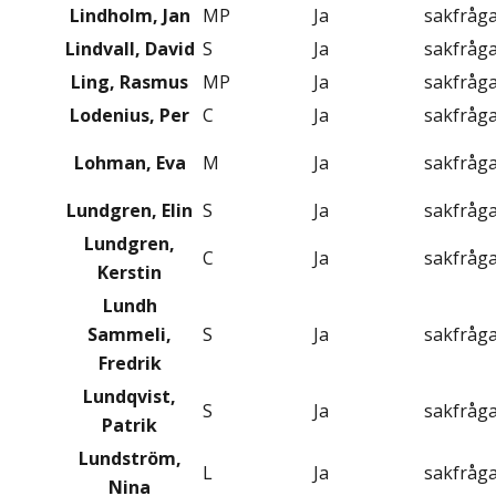
Lindholm, Jan
MP
Ja
sakfråg
Lindvall, David
S
Ja
sakfråg
Ling, Rasmus
MP
Ja
sakfråg
Lodenius, Per
C
Ja
sakfråg
Lohman, Eva
M
Ja
sakfråg
Lundgren, Elin
S
Ja
sakfråg
Lundgren,
C
Ja
sakfråg
Kerstin
Lundh
Sammeli,
S
Ja
sakfråg
Fredrik
Lundqvist,
S
Ja
sakfråg
Patrik
Lundström,
L
Ja
sakfråg
Nina