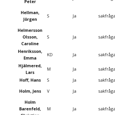
Peter
Hellman,
S
Ja
sakfråg
Jörgen
Helmersson
Olsson,
S
Ja
sakfråg
Caroline
Henriksson,
KD
Ja
sakfråg
Emma
Hjälmered,
M
Ja
sakfråg
Lars
Hoff, Hans
S
Ja
sakfråg
Holm, Jens
V
Ja
sakfråg
Holm
Barenfeld,
M
Ja
sakfråg