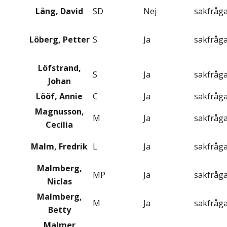
Lång, David
SD
Nej
sakfråg
Löberg, Petter
S
Ja
sakfråg
Löfstrand,
S
Ja
sakfråg
Johan
Lööf, Annie
C
Ja
sakfråg
Magnusson,
M
Ja
sakfråg
Cecilia
Malm, Fredrik
L
Ja
sakfråg
Malmberg,
MP
Ja
sakfråg
Niclas
Malmberg,
M
Ja
sakfråg
Betty
Malmer