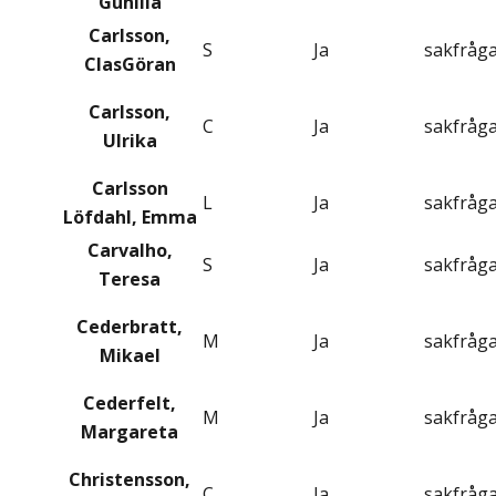
Gunilla
Carlsson,
S
Ja
sakfråg
ClasGöran
Carlsson,
C
Ja
sakfråg
Ulrika
Carlsson
L
Ja
sakfråg
Löfdahl, Emma
Carvalho,
S
Ja
sakfråg
Teresa
Cederbratt,
M
Ja
sakfråg
Mikael
Cederfelt,
M
Ja
sakfråg
Margareta
Christensson,
C
Ja
sakfråg