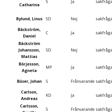
S
Ja
sakfråg
Catharina
Bylund, Linus
SD
Nej
sakfråg
Bäckström,
C
Ja
sakfråg
Daniel
Bäckström
Johansson,
SD
Nej
sakfråg
Mattias
Börjesson,
MP
Ja
sakfråg
Agneta
Büser, Johan
S
Frånvarande
sakfråg
Carlson,
KD
Ja
sakfråg
Andreas
Carlsson,
S
Frånvarande
sakfråg