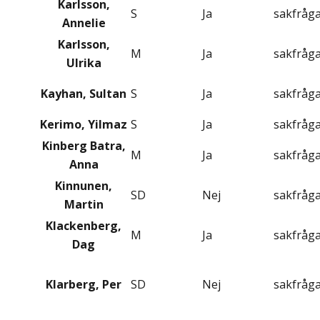
Karlsson,
S
Ja
sakfråg
Annelie
Karlsson,
M
Ja
sakfråg
Ulrika
Kayhan, Sultan
S
Ja
sakfråg
Kerimo, Yilmaz
S
Ja
sakfråg
Kinberg Batra,
M
Ja
sakfråg
Anna
Kinnunen,
SD
Nej
sakfråg
Martin
Klackenberg,
M
Ja
sakfråg
Dag
Klarberg, Per
SD
Nej
sakfråg