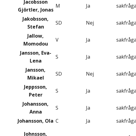
Jacobsson
M
Ja
sakfråg
Gjörtler, Jonas
Jakobsson,
SD
Nej
sakfråg
Stefan
Jallow,
V
Ja
sakfråg
Momodou
Jansson, Eva-
S
Ja
sakfråg
Lena
Jansson,
SD
Nej
sakfråg
Mikael
Jeppsson,
S
Ja
sakfråg
Peter
Johansson,
S
Ja
sakfråg
Anna
Johansson, Ola
C
Ja
sakfråg
Johnsson,