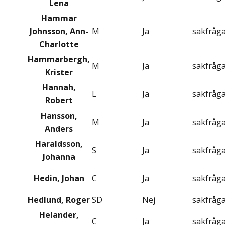
Lena
Hammar
Johnsson, Ann-
M
Ja
sakfråg
Charlotte
Hammarbergh,
M
Ja
sakfråg
Krister
Hannah,
L
Ja
sakfråg
Robert
Hansson,
M
Ja
sakfråg
Anders
Haraldsson,
S
Ja
sakfråg
Johanna
Hedin, Johan
C
Ja
sakfråg
Hedlund, Roger
SD
Nej
sakfråg
Helander,
C
Ja
sakfråg