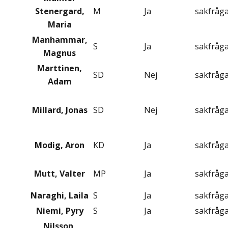
Stenergard,
M
Ja
sakfråg
Maria
Manhammar,
S
Ja
sakfråg
Magnus
Marttinen,
SD
Nej
sakfråg
Adam
Millard, Jonas
SD
Nej
sakfråg
Modig, Aron
KD
Ja
sakfråg
Mutt, Valter
MP
Ja
sakfråg
Naraghi, Laila
S
Ja
sakfråg
Niemi, Pyry
S
Ja
sakfråg
Nilsson,