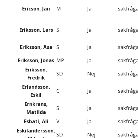
Ericson, Jan
M
Ja
sakfråg
Eriksson, Lars
S
Ja
sakfråg
Eriksson, Åsa
S
Ja
sakfråg
Eriksson, Jonas
MP
Ja
sakfråg
Eriksson,
SD
Nej
sakfråg
Fredrik
Erlandsson,
C
Ja
sakfråg
Eskil
Ernkrans,
S
Ja
sakfråg
Matilda
Esbati, Ali
V
Ja
sakfråg
Eskilandersson,
SD
Nej
sakfråg