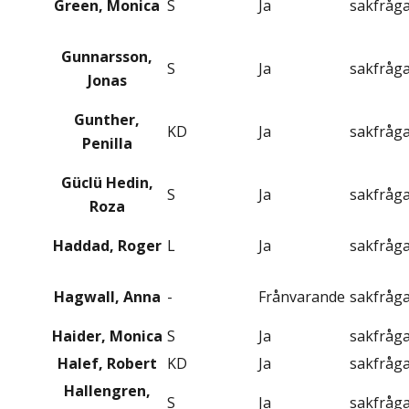
Green, Monica
S
Ja
sakfråg
Gunnarsson,
S
Ja
sakfråg
Jonas
Gunther,
KD
Ja
sakfråg
Penilla
Güclü Hedin,
S
Ja
sakfråg
Roza
Haddad, Roger
L
Ja
sakfråg
Hagwall, Anna
-
Frånvarande
sakfråg
Haider, Monica
S
Ja
sakfråg
Halef, Robert
KD
Ja
sakfråg
Hallengren,
S
Ja
sakfråg