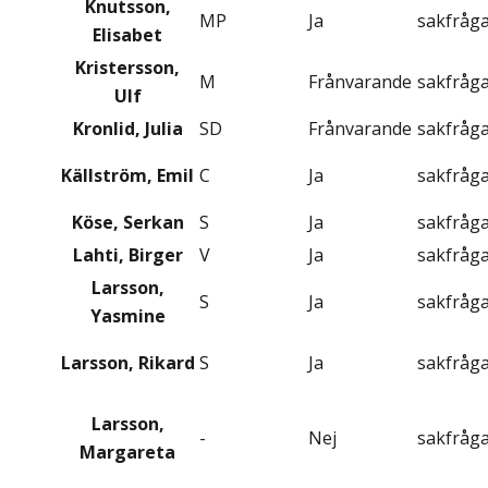
Knutsson,
MP
Ja
sakfråg
Elisabet
Kristersson,
M
Frånvarande
sakfråg
Ulf
Kronlid, Julia
SD
Frånvarande
sakfråg
Källström, Emil
C
Ja
sakfråg
Köse, Serkan
S
Ja
sakfråg
Lahti, Birger
V
Ja
sakfråg
Larsson,
S
Ja
sakfråg
Yasmine
Larsson, Rikard
S
Ja
sakfråg
Larsson,
-
Nej
sakfråg
Margareta