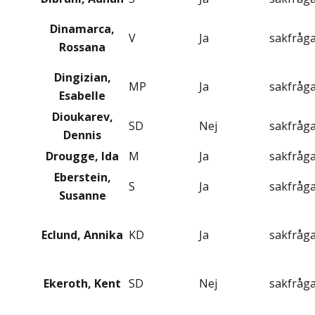
Dinamarca,
V
Ja
sakfråg
Rossana
Dingizian,
MP
Ja
sakfråg
Esabelle
Dioukarev,
SD
Nej
sakfråg
Dennis
Drougge, Ida
M
Ja
sakfråg
Eberstein,
S
Ja
sakfråg
Susanne
Eclund, Annika
KD
Ja
sakfråg
Ekeroth, Kent
SD
Nej
sakfråg