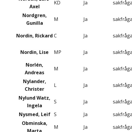
KD
Ja
sakfråg
Axel
Nordgren,
M
Ja
sakfråg
Gunilla
Nordin, Rickard
C
Ja
sakfråg
Nordin, Lise
MP
Ja
sakfråg
Norlén,
M
Ja
sakfråg
Andreas
Nylander,
L
Ja
sakfråg
Christer
Nylund Watz,
S
Ja
sakfråg
Ingela
Nysmed, Leif
S
Ja
sakfråg
Obminska,
M
Ja
sakfråg
Marta