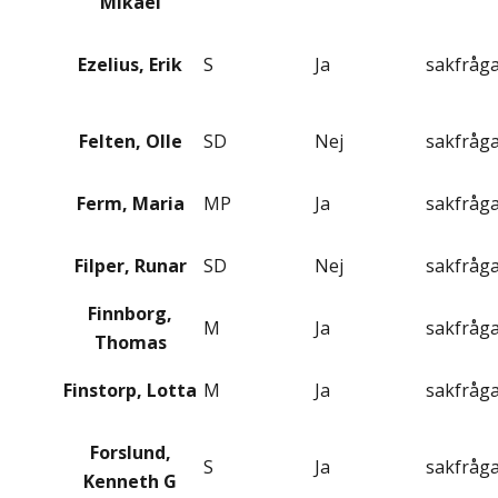
Mikael
Ezelius, Erik
S
Ja
sakfråg
Felten, Olle
SD
Nej
sakfråg
Ferm, Maria
MP
Ja
sakfråg
Filper, Runar
SD
Nej
sakfråg
Finnborg,
M
Ja
sakfråg
Thomas
Finstorp, Lotta
M
Ja
sakfråg
Forslund,
S
Ja
sakfråg
Kenneth G