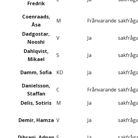
Fredrik
Coenraads,
M
Frånvarande
sakfråg
Åsa
Dadgostar,
V
Ja
sakfråg
Nooshi
Dahlqvist,
S
Ja
sakfråg
Mikael
Damm, Sofia
KD
Ja
sakfråg
Danielsson,
C
Frånvarande
sakfråg
Staffan
Delis, Sotiris
M
Ja
sakfråg
Demir, Hamza
V
Ja
sakfråg
Dibrani, Adnan
S
Ja
sakfråg