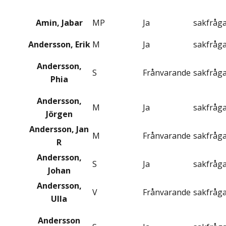
Amin, Jabar
MP
Ja
sakfråg
Andersson, Erik
M
Ja
sakfråg
Andersson,
S
Frånvarande
sakfråg
Phia
Andersson,
M
Ja
sakfråg
Jörgen
Andersson, Jan
M
Frånvarande
sakfråg
R
Andersson,
S
Ja
sakfråg
Johan
Andersson,
V
Frånvarande
sakfråg
Ulla
Andersson