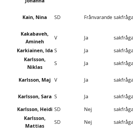
Johanna
Kain, Nina
SD
Frånvarande
sakfråg
Kakabaveh,
V
Ja
sakfråg
Amineh
Karkiainen, Ida
S
Ja
sakfråg
Karlsson,
S
Ja
sakfråg
Niklas
Karlsson, Maj
V
Ja
sakfråg
Karlsson, Sara
S
Ja
sakfråg
Karlsson, Heidi
SD
Nej
sakfråg
Karlsson,
SD
Nej
sakfråg
Mattias