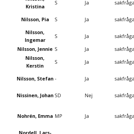
S
Ja
sakfråg
Kristina
Nilsson, Pia
S
Ja
sakfråg
Nilsson,
S
Ja
sakfråg
Ingemar
Nilsson, Jennie
S
Ja
sakfråg
Nilsson,
S
Ja
sakfråg
Kerstin
Nilsson, Stefan
-
Ja
sakfråg
Nissinen, Johan
SD
Nej
sakfråg
Nohrén, Emma
MP
Ja
sakfråg
Nordell, Lars-