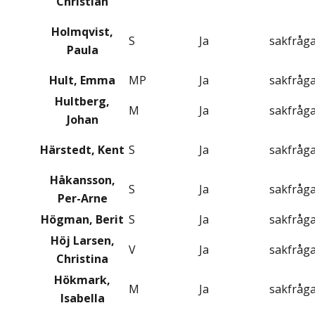
Christian
Holmqvist,
S
Ja
sakfråg
Paula
Hult, Emma
MP
Ja
sakfråg
Hultberg,
M
Ja
sakfråg
Johan
Härstedt, Kent
S
Ja
sakfråg
Håkansson,
S
Ja
sakfråg
Per-Arne
Högman, Berit
S
Ja
sakfråg
Höj Larsen,
V
Ja
sakfråg
Christina
Hökmark,
M
Ja
sakfråg
Isabella