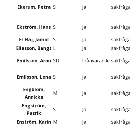
Ekerum, Petra
S
Ja
sakfråg
Ekström, Hans
S
Ja
sakfråg
El-Haj, Jamal
S
Ja
sakfråg
Eliasson, Bengt
L
Ja
sakfråg
Emilsson, Aron
SD
Frånvarande
sakfråg
Emilsson, Lena
S
Ja
sakfråg
Engblom,
M
Ja
sakfråg
Annicka
Engström,
S
Ja
sakfråg
Patrik
Enström, Karin
M
Ja
sakfråg