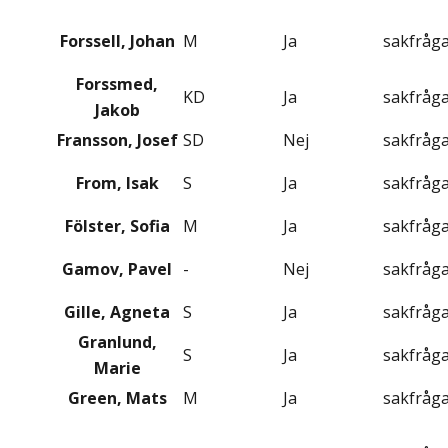
Forssell, Johan
M
Ja
sakfråg
Forssmed,
KD
Ja
sakfråg
Jakob
Fransson, Josef
SD
Nej
sakfråg
From, Isak
S
Ja
sakfråg
Fölster, Sofia
M
Ja
sakfråg
Gamov, Pavel
-
Nej
sakfråg
Gille, Agneta
S
Ja
sakfråg
Granlund,
S
Ja
sakfråg
Marie
Green, Mats
M
Ja
sakfråg