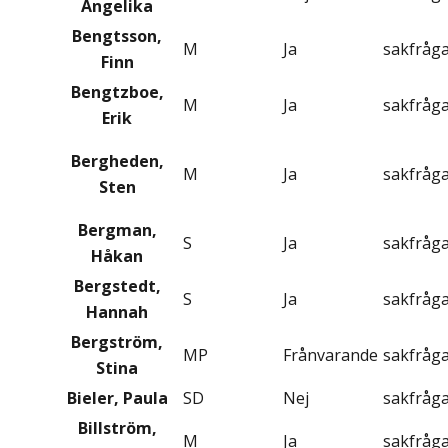
Angelika
Bengtsson,
M
Ja
sakfråg
Finn
Bengtzboe,
M
Ja
sakfråg
Erik
Bergheden,
M
Ja
sakfråg
Sten
Bergman,
S
Ja
sakfråg
Håkan
Bergstedt,
S
Ja
sakfråg
Hannah
Bergström,
MP
Frånvarande
sakfråg
Stina
Bieler, Paula
SD
Nej
sakfråg
Billström,
M
Ja
sakfråg