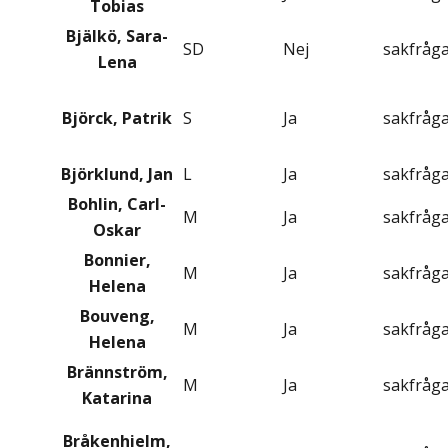
Tobias
Bjälkö, Sara-
SD
Nej
sakfråg
Lena
Björck, Patrik
S
Ja
sakfråg
Björklund, Jan
L
Ja
sakfråg
Bohlin, Carl-
M
Ja
sakfråg
Oskar
Bonnier,
M
Ja
sakfråg
Helena
Bouveng,
M
Ja
sakfråg
Helena
Brännström,
M
Ja
sakfråg
Katarina
Bråkenhielm,