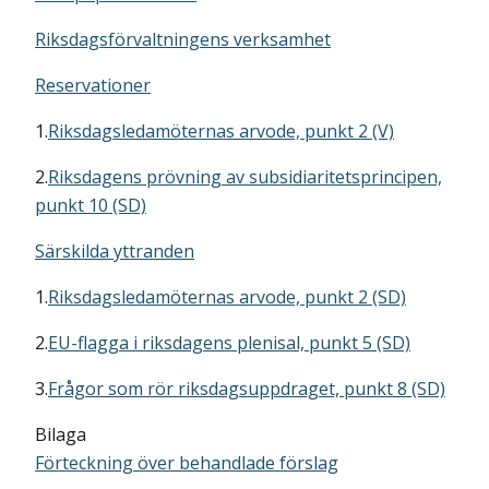
Riksdagsförvaltningens verksamhet
Reservationer
1.
Riksdagsledamöternas arvode, punkt 2 (V)
2.
Riksdagens prövning av subsidiaritetsprincipen,
punkt 10 (SD)
Särskilda yttranden
1.
Riksdagsledamöternas arvode, punkt 2 (SD)
2.
EU-flagga i riksdagens plenisal, punkt 5 (SD)
3.
Frågor som rör riksdagsuppdraget, punkt 8 (SD)
Bilaga
Förteckning över behandlade förslag