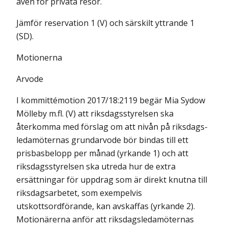
även för privata resor.
Jämför reservation 1 (V) och särskilt yttrande 1
(SD).
Motionerna
Arvode
I kommittémotion 2017/18:2119 begär Mia Sydow
Mölleby m.fl. (V) att riksdagsstyrelsen ska
återkomma med förslag om att nivån på riksdags­
leda­möternas grundarvode bör bindas till ett
prisbasbelopp per månad (yrkande 1) och att
riksdagsstyrelsen ska utreda hur de extra
ersättningar för uppdrag som är direkt knutna till
riksdagsarbetet, som exempelvis
utskottsordförande, kan avskaffas (yrkande 2).
Motionärerna anför att riksdagsledamöternas