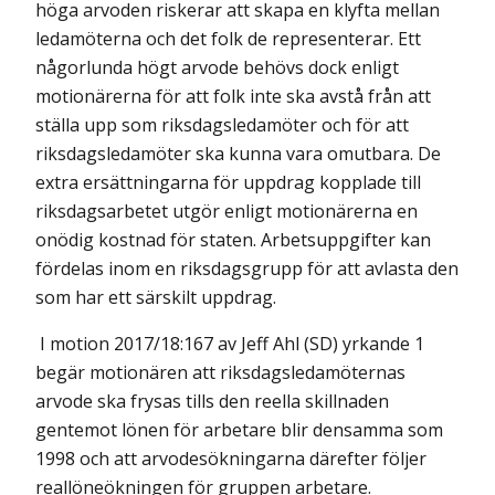
höga arvoden riskerar att skapa en klyfta mellan
ledamöterna och det folk de representerar. Ett
någor­lunda högt arvode behövs dock enligt
motionärerna för att folk inte ska avstå från att
ställa upp som riksdagsledamöter och för att
riksdagsledamöter ska kunna vara omutbara. De
extra ersättningarna för uppdrag kopplade till
riksdagsarbetet utgör enligt motionärerna en
onödig kostnad för staten. Arbets­uppgifter kan
fördelas inom en riksdagsgrupp för att avlasta den
som har ett särskilt uppdrag.
I motion 2017/18:167 av Jeff Ahl (SD) yrkande 1
begär motionären att riksdags­ledamöternas
arvode ska frysas tills den reella skillnaden
gentemot lönen för arbetare blir densamma som
1998 och att arvodesökningarna därefter följer
real­löneökningen för gruppen arbetare.