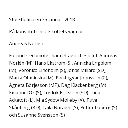
Stockholm den 25 januari 2018
På konstitutionsutskottets vägnar
Andreas Norlén
Följande ledamöter har deltagit i beslutet: Andreas
Norlén (M), Hans Ekström (S), Annicka Engblom
(M), Veronica Lindholm (S), Jonas Millard (SD),
Marta Obminska (M), Per-Ingvar Johnsson (C),
Agneta Börjesson (MP), Dag Klackenberg (M),
Emanuel Öz (S), Fredrik Eriksson (SD), Tina
Acketoft (L), Mia Sydow Mölleby (V), Tuve
Skånberg (KD), Laila Naraghi (S), Petter Löberg (S)
och Suzanne Svensson (S).