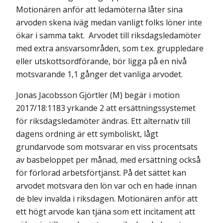
Motionären anför att ledamöterna låter sina
arvoden skena iväg medan vanligt folks löner inte
ökar i samma takt. Arvodet till riksdagsledamöter
med extra ansvarsområden, som t.ex. grupp­ledare
eller utskottsordförande, bör ligga på en nivå
motsvarande 1,1 gånger det vanliga arvodet.
Jonas Jacobsson Gjörtler (M) begär i motion
2017/18:1183 yrkande 2 att ersättningssystemet
för riksdagsledamöter ändras. Ett alternativ till
dagens ordning är ett symboliskt, lågt
grundarvode som motsvarar en viss procentsats
av basbeloppet per månad, med ersättning också
för förlorad arbetsförtjänst. På det sättet kan
arvodet motsvara den lön var och en hade innan
de blev invalda i riksdagen. Motionären anför att
ett högt arvode kan tjäna som ett incitament att