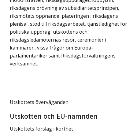
motionsrätten, riksdagsupp­draget, lobbyism,
riksdagens prövning av subsidiaritetsprincipen,
riksmötets öppnande, placeringen i riksdagens
plenisal, stöd till riksdagsarbetet, tjänstledighet för
politiska uppdrag, utskottens och
riksdagsledamöternas resor, ceremonier i
kammaren, vissa frågor om Europa­
parlamentariker samt Riksdags­för­valtningens
verksamhet.
Utskottets överväganden
Utskotten och EU-nämnden
Utskottets förslag i korthet