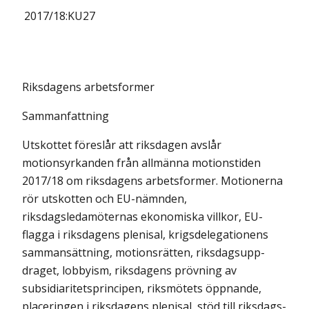
2017/18:
KU27
Riksdagens arbetsformer
Sammanfattning
Utskottet föreslår att riksdagen avslår
motionsyrkanden från allmänna motionstiden
2017/18 om riksdagens arbetsformer. Motionerna
rör utskotten och EU-nämnden,
riksdagsledamöternas ekonomiska villkor, EU-
flagga i riksdagens plenisal, krigsdelegationens
sammansättning, motionsrätten, riks­dags­­upp­
draget, lobbyism, riksdagens prövning av
subsidiaritetsprincipen, riksmötets öppnan­de,
placeringen i riksdagens plenisal, stöd till riksdags­