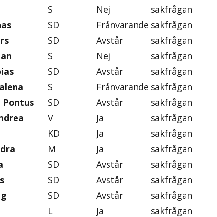
a
S
Nej
sakfrågan
nas
SD
Frånvarande
sakfrågan
rs
SD
Avstår
sakfrågan
han
S
Nej
sakfrågan
ias
SD
Avstår
sakfrågan
alena
S
Frånvarande
sakfrågan
, Pontus
SD
Avstår
sakfrågan
ndrea
V
Ja
sakfrågan
KD
Ja
sakfrågan
ndra
M
Ja
sakfrågan
a
SD
Avstår
sakfrågan
s
SD
Avstår
sakfrågan
ig
SD
Avstår
sakfrågan
L
Ja
sakfrågan