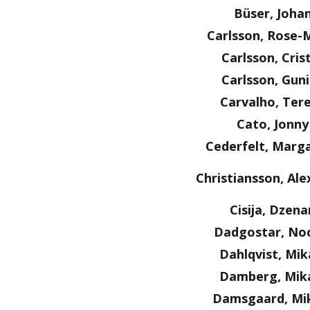
Büser, Joha
Carlsson, Rose-
Carlsson, Cris
Carlsson, Guni
Carvalho, Ter
Cato, Jonny
Cederfelt, Marg
Christiansson, Al
Cisija, Dzena
Dadgostar, No
Dahlqvist, Mik
Damberg, Mik
Damsgaard, Mi