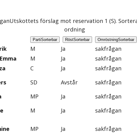
ågan
Utskottets förslag mot reservation 1 (S)
. Sorter
ordning
Parti
Sorterbar
Röst
Sorterbar
Omröstning
Sorterbar
rik
M
Ja
sakfrågan
, Emma
M
Ja
sakfrågan
za
C
Ja
sakfrågan
ers
SD
Avstår
sakfrågan
a
MP
Ja
sakfrågan
ie
M
Ja
sakfrågan
nine
MP
Ja
sakfrågan