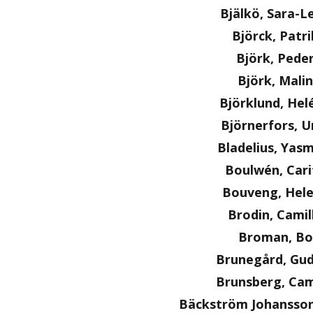
Bjälkö, Sara-L
Björck, Patri
Björk, Pede
Björk, Malin
Björklund, Hel
Björnerfors, U
Bladelius, Yas
Boulwén, Cari
Bouveng, Hel
Brodin, Camil
Broman, Bo
Brunegård, Gu
Brunsberg, Cam
Bäckström Johansson