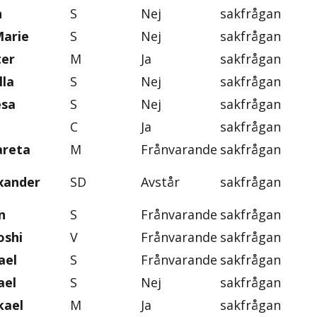
n
S
Nej
sakfrågan
Marie
S
Nej
sakfrågan
ter
M
Ja
sakfrågan
lla
S
Nej
sakfrågan
esa
S
Nej
sakfrågan
C
Ja
sakfrågan
areta
M
Frånvarande
sakfrågan
exander
SD
Avstår
sakfrågan
n
S
Frånvarande
sakfrågan
oshi
V
Frånvarande
sakfrågan
ael
S
Frånvarande
sakfrågan
ael
S
Nej
sakfrågan
kael
M
Ja
sakfrågan