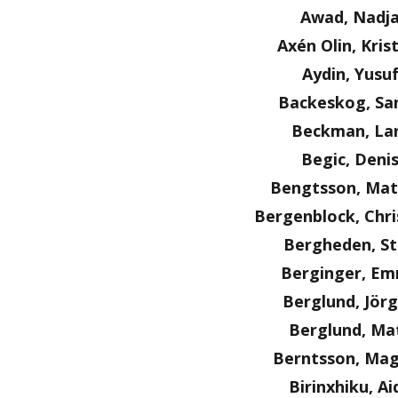
Awad, Nadj
Axén Olin, Kris
Aydin, Yusu
Backeskog, Sa
Beckman, La
Begic, Deni
Bengtsson, Mat
Bergenblock, Chri
Bergheden, S
Berginger, E
Berglund, Jör
Berglund, Ma
Berntsson, Ma
Birinxhiku, Ai