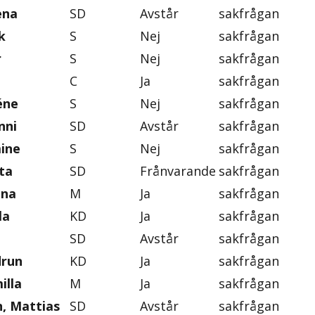
ena
SD
Avstår
sakfrågan
k
S
Nej
sakfrågan
r
S
Nej
sakfrågan
C
Ja
sakfrågan
éne
S
Nej
sakfrågan
nni
SD
Avstår
sakfrågan
mine
S
Nej
sakfrågan
ta
SD
Frånvarande
sakfrågan
ena
M
Ja
sakfrågan
la
KD
Ja
sakfrågan
SD
Avstår
sakfrågan
drun
KD
Ja
sakfrågan
illa
M
Ja
sakfrågan
, Mattias
SD
Avstår
sakfrågan