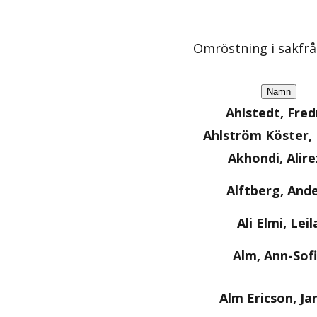
Omröstning i sakfr
Namn
Ahlstedt, Fred
Ahlström Köster
Akhondi, Alire
Alftberg, And
Ali Elmi, Leil
Alm, Ann-Sof
Alm Ericson, Ja