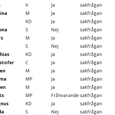
a
V
Ja
sakfrågan
tina
M
Ja
sakfrågan
f
KD
Ja
sakfrågan
nna
S
Nej
sakfrågan
rs
M
Ja
sakfrågan
s
S
Nej
sakfrågan
hias
KD
Ja
sakfrågan
stofer
C
Ja
sakfrågan
ten
M
Ja
sakfrågan
mma
MP
Ja
sakfrågan
gen
M
Ja
sakfrågan
ts
MP
Frånvarande
sakfrågan
gnus
KD
Ja
sakfrågan
da
S
Nej
sakfrågan