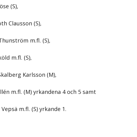
se (S),
th Clausson (S),
Thunström m.fl. (S),
ld m.fl. (S),
Skalberg Karlsson (M),
llén m.fl. (M) yrkandena 4 och 5 samt
Vepsä m.fl. (S) yrkande 1.