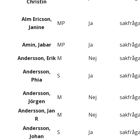
Christin
Alm Ericson,
MP
Ja
sakfråg
Janine
Amin, Jabar
MP
Ja
sakfråg
Andersson, Erik
M
Nej
sakfråg
Andersson,
S
Ja
sakfråg
Phia
Andersson,
M
Nej
sakfråg
Jörgen
Andersson, Jan
M
Nej
sakfråg
R
Andersson,
S
Ja
sakfråg
Johan