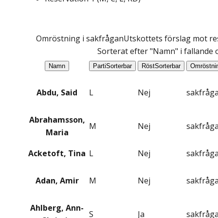
Omröstning i sakfrågan
Utskottets förslag mot res
Sorterat efter "Namn" i fallande
Namn
Parti
Sorterbar
Röst
Sorterbar
Omröstni
Abdu, Said
L
Nej
sakfråg
Abrahamsson,
M
Nej
sakfråg
Maria
Acketoft, Tina
L
Nej
sakfråg
Adan, Amir
M
Nej
sakfråg
Ahlberg, Ann-
S
Ja
sakfråg