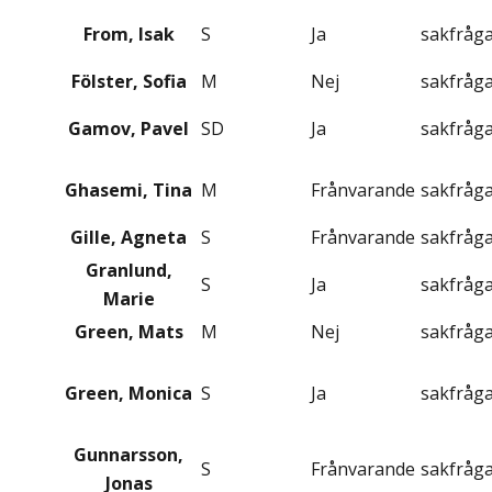
From, Isak
S
Ja
sakfråg
Fölster, Sofia
M
Nej
sakfråg
Gamov, Pavel
SD
Ja
sakfråg
Ghasemi, Tina
M
Frånvarande
sakfråg
Gille, Agneta
S
Frånvarande
sakfråg
Granlund,
S
Ja
sakfråg
Marie
Green, Mats
M
Nej
sakfråg
Green, Monica
S
Ja
sakfråg
Gunnarsson,
S
Frånvarande
sakfråg
Jonas