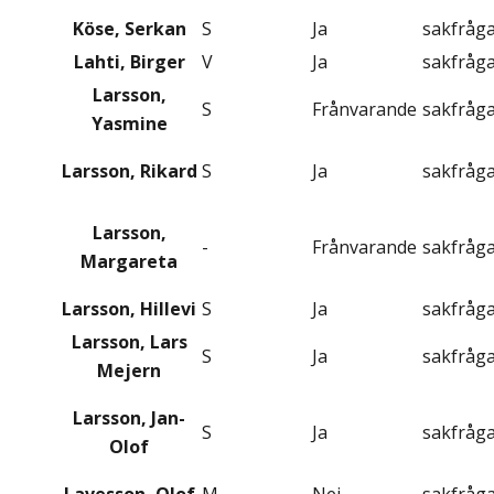
Köse, Serkan
S
Ja
sakfråg
Lahti, Birger
V
Ja
sakfråg
Larsson,
S
Frånvarande
sakfråg
Yasmine
Larsson, Rikard
S
Ja
sakfråg
Larsson,
-
Frånvarande
sakfråg
Margareta
Larsson, Hillevi
S
Ja
sakfråg
Larsson, Lars
S
Ja
sakfråg
Mejern
Larsson, Jan-
S
Ja
sakfråg
Olof