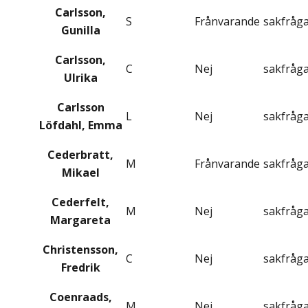
Carlsson,
S
Frånvarande
sakfråg
Gunilla
Carlsson,
C
Nej
sakfråg
Ulrika
Carlsson
L
Nej
sakfråg
Löfdahl, Emma
Cederbratt,
M
Frånvarande
sakfråg
Mikael
Cederfelt,
M
Nej
sakfråg
Margareta
Christensson,
C
Nej
sakfråg
Fredrik
Coenraads,
M
Nej
sakfråg