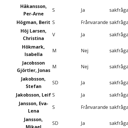
Håkansson,
S
Ja
sakfråg
Per-Arne
Högman, Berit
S
Frånvarande
sakfråg
Höj Larsen,
V
Ja
sakfråg
Christina
Hökmark,
M
Nej
sakfråg
Isabella
Jacobsson
M
Nej
sakfråg
Gjörtler, Jonas
Jakobsson,
SD
Ja
sakfråg
Stefan
Jakobsson, Leif
S
Ja
sakfråg
Jansson, Eva-
S
Frånvarande
sakfråg
Lena
Jansson,
SD
Ja
sakfråg
Mikael