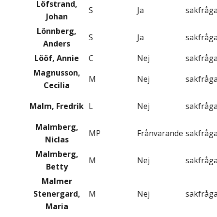
Löfstrand,
S
Ja
sakfråg
Johan
Lönnberg,
S
Ja
sakfråg
Anders
Lööf, Annie
C
Nej
sakfråg
Magnusson,
M
Nej
sakfråg
Cecilia
Malm, Fredrik
L
Nej
sakfråg
Malmberg,
MP
Frånvarande
sakfråg
Niclas
Malmberg,
M
Nej
sakfråg
Betty
Malmer
Stenergard,
M
Nej
sakfråg
Maria