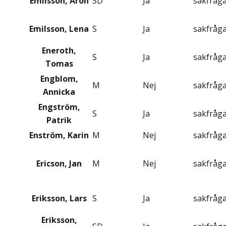
Emilsson, Aron
SD
Ja
sakfråg
Emilsson, Lena
S
Ja
sakfråg
Eneroth,
S
Ja
sakfråg
Tomas
Engblom,
M
Nej
sakfråg
Annicka
Engström,
S
Ja
sakfråg
Patrik
Enström, Karin
M
Nej
sakfråg
Ericson, Jan
M
Nej
sakfråg
Eriksson, Lars
S
Ja
sakfråg
Eriksson,