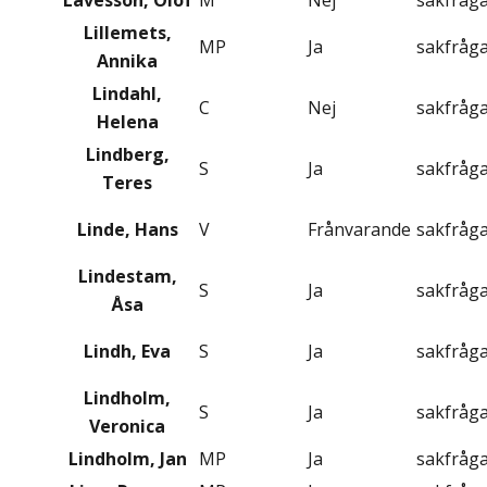
Lavesson, Olof
M
Nej
sakfråg
Lillemets,
MP
Ja
sakfråg
Annika
Lindahl,
C
Nej
sakfråg
Helena
Lindberg,
S
Ja
sakfråg
Teres
Linde, Hans
V
Frånvarande
sakfråg
Lindestam,
S
Ja
sakfråg
Åsa
Lindh, Eva
S
Ja
sakfråg
Lindholm,
S
Ja
sakfråg
Veronica
Lindholm, Jan
MP
Ja
sakfråg