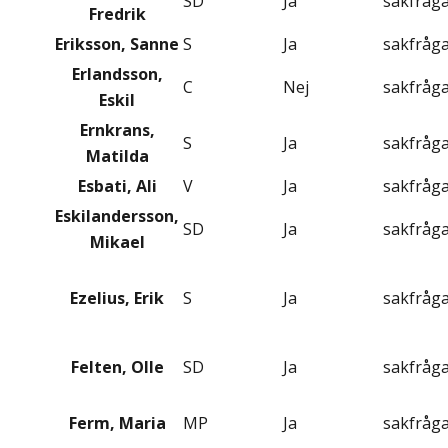
SD
Ja
sakfråg
Fredrik
Eriksson, Sanne
S
Ja
sakfråg
Erlandsson,
C
Nej
sakfråg
Eskil
Ernkrans,
S
Ja
sakfråg
Matilda
Esbati, Ali
V
Ja
sakfråg
Eskilandersson,
SD
Ja
sakfråg
Mikael
Ezelius, Erik
S
Ja
sakfråg
Felten, Olle
SD
Ja
sakfråg
Ferm, Maria
MP
Ja
sakfråg