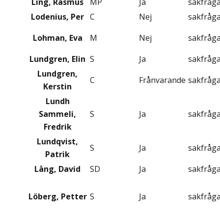
Ling, Rasmus
MP
Ja
sakfråg
Lodenius, Per
C
Nej
sakfråg
Lohman, Eva
M
Nej
sakfråg
Lundgren, Elin
S
Ja
sakfråg
Lundgren,
C
Frånvarande
sakfråg
Kerstin
Lundh
Sammeli,
S
Ja
sakfråg
Fredrik
Lundqvist,
S
Ja
sakfråg
Patrik
Lång, David
SD
Ja
sakfråg
Löberg, Petter
S
Ja
sakfråg