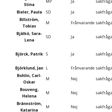
MP
Ja
sakfråg
Stina
Bieler, Paula
SD
Ja
sakfråg
Billström,
M
Frånvarande
sakfråg
Tobias
Bjälkö, Sara-
SD
Ja
sakfråg
Lena
Björck, Patrik
S
Ja
sakfråg
Björklund, Jan
L
Frånvarande
sakfråg
Bohlin, Carl-
M
Nej
sakfråg
Oskar
Bouveng,
M
Nej
sakfråg
Helena
Brännström,
M
Nej
sakfråg
Katarina