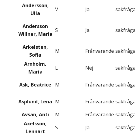
Andersson,
V
Ja
sakfråg
Ulla
Andersson
S
Ja
sakfråg
Willner, Maria
Arkelsten,
M
Frånvarande
sakfråg
Sofia
Arnholm,
L
Nej
sakfråg
Maria
Ask, Beatrice
M
Frånvarande
sakfråg
Asplund, Lena
M
Frånvarande
sakfråg
Avsan, Anti
M
Frånvarande
sakfråg
Axelsson,
S
Ja
sakfråg
Lennart