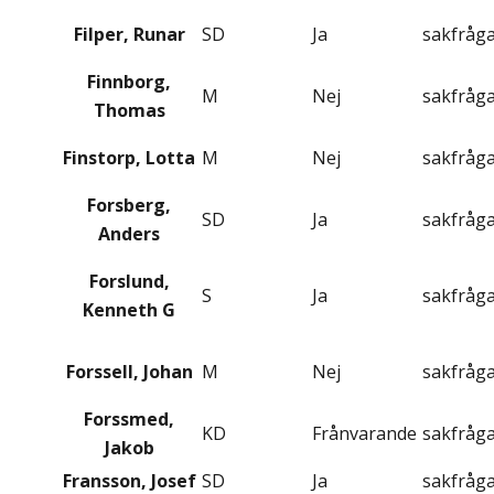
Filper, Runar
SD
Ja
sakfråg
Finnborg,
M
Nej
sakfråg
Thomas
Finstorp, Lotta
M
Nej
sakfråg
Forsberg,
SD
Ja
sakfråg
Anders
Forslund,
S
Ja
sakfråg
Kenneth G
Forssell, Johan
M
Nej
sakfråg
Forssmed,
KD
Frånvarande
sakfråg
Jakob
Fransson, Josef
SD
Ja
sakfråg