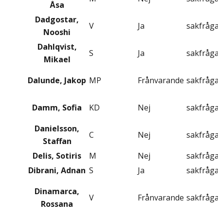
Åsa
Dadgostar,
V
Ja
sakfråg
Nooshi
Dahlqvist,
S
Ja
sakfråg
Mikael
Dalunde, Jakop
MP
Frånvarande
sakfråg
Damm, Sofia
KD
Nej
sakfråg
Danielsson,
C
Nej
sakfråg
Staffan
Delis, Sotiris
M
Nej
sakfråg
Dibrani, Adnan
S
Ja
sakfråg
Dinamarca,
V
Frånvarande
sakfråg
Rossana