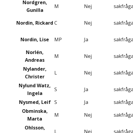
Nordgren,
M
Nej
sakfråg
Gunilla
Nordin, Rickard
C
Nej
sakfråg
Nordin, Lise
MP
Ja
sakfråg
Norlén,
M
Nej
sakfråg
Andreas
Nylander,
L
Nej
sakfråg
Christer
Nylund Watz,
S
Ja
sakfråg
Ingela
Nysmed, Leif
S
Ja
sakfråg
Obminska,
M
Nej
sakfråg
Marta
Ohlsson,
L
Nej
sakfråg