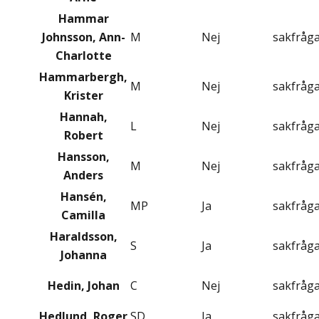
Hammar
Johnsson, Ann-
M
Nej
sakfråg
Charlotte
Hammarbergh,
M
Nej
sakfråg
Krister
Hannah,
L
Nej
sakfråg
Robert
Hansson,
M
Nej
sakfråg
Anders
Hansén,
MP
Ja
sakfråg
Camilla
Haraldsson,
S
Ja
sakfråg
Johanna
Hedin, Johan
C
Nej
sakfråg
Hedlund, Roger
SD
Ja
sakfråg