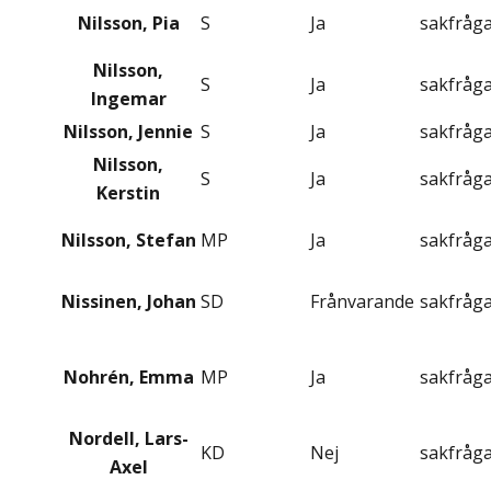
Nilsson, Pia
S
Ja
sakfråg
Nilsson,
S
Ja
sakfråg
Ingemar
Nilsson, Jennie
S
Ja
sakfråg
Nilsson,
S
Ja
sakfråg
Kerstin
Nilsson, Stefan
MP
Ja
sakfråg
Nissinen, Johan
SD
Frånvarande
sakfråg
Nohrén, Emma
MP
Ja
sakfråg
Nordell, Lars-
KD
Nej
sakfråg
Axel