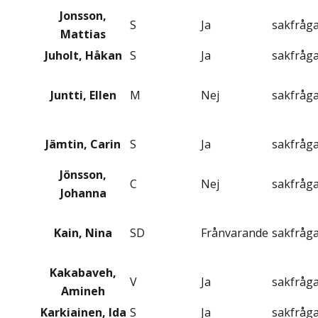
Jonsson,
S
Ja
sakfråg
Mattias
Juholt, Håkan
S
Ja
sakfråg
Juntti, Ellen
M
Nej
sakfråg
Jämtin, Carin
S
Ja
sakfråg
Jönsson,
C
Nej
sakfråg
Johanna
Kain, Nina
SD
Frånvarande
sakfråg
Kakabaveh,
V
Ja
sakfråg
Amineh
Karkiainen, Ida
S
Ja
sakfråg