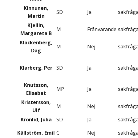
Kinnunen,
SD
Ja
sakfråg
Martin
Kjellin,
M
Frånvarande
sakfråg
Margareta B
Klackenberg,
M
Nej
sakfråg
Dag
Klarberg, Per
SD
Ja
sakfråg
Knutsson,
MP
Ja
sakfråg
Elisabet
Kristersson,
M
Nej
sakfråg
Ulf
Kronlid, Julia
SD
Ja
sakfråg
Källström, Emil
C
Nej
sakfråg