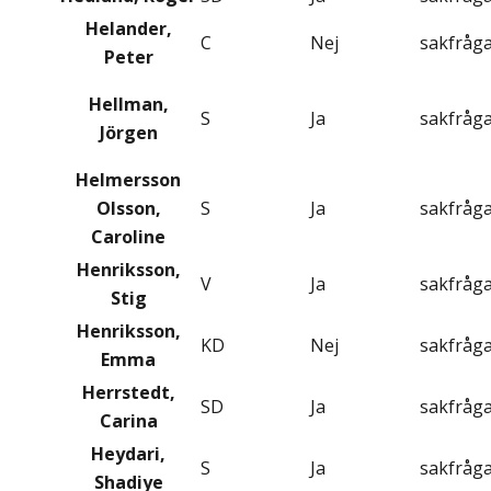
Helander,
C
Nej
sakfråg
Peter
Hellman,
S
Ja
sakfråg
Jörgen
Helmersson
Olsson,
S
Ja
sakfråg
Caroline
Henriksson,
V
Ja
sakfråg
Stig
Henriksson,
KD
Nej
sakfråg
Emma
Herrstedt,
SD
Ja
sakfråg
Carina
Heydari,
S
Ja
sakfråg
Shadiye