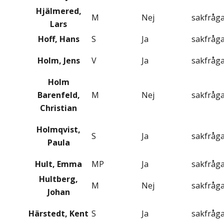
Hjälmered,
M
Nej
sakfråg
Lars
Hoff, Hans
S
Ja
sakfråg
Holm, Jens
V
Ja
sakfråg
Holm
Barenfeld,
M
Nej
sakfråg
Christian
Holmqvist,
S
Ja
sakfråg
Paula
Hult, Emma
MP
Ja
sakfråg
Hultberg,
M
Nej
sakfråg
Johan
Härstedt, Kent
S
Ja
sakfråg