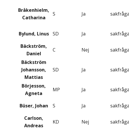
Bråkenhielm,
S
Ja
sakfråg
Catharina
Bylund, Linus
SD
Ja
sakfråg
Bäckström,
C
Nej
sakfråg
Daniel
Bäckström
Johansson,
SD
Ja
sakfråg
Mattias
Börjesson,
MP
Ja
sakfråg
Agneta
Büser, Johan
S
Ja
sakfråg
Carlson,
KD
Nej
sakfråg
Andreas