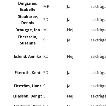
Dingizian,
MP
Ja
sakfråg
Esabelle
Dioukarev,
SD
Ja
sakfråg
Dennis
Drougge, Ida
M
Nej
sakfråg
Eberstein,
S
Ja
sakfråg
Susanne
Eclund, Annika
KD
Nej
sakfråg
Ekeroth, Kent
SD
Ja
sakfråg
Ekström, Hans
S
Ja
sakfråg
Eliasson, Bengt
L
Nej
sakfråg