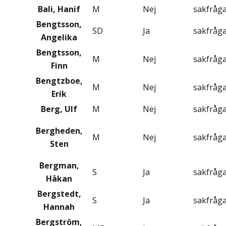
Bali, Hanif
M
Nej
sakfråg
Bengtsson,
SD
Ja
sakfråg
Angelika
Bengtsson,
M
Nej
sakfråg
Finn
Bengtzboe,
M
Nej
sakfråg
Erik
Berg, Ulf
M
Nej
sakfråg
Bergheden,
M
Nej
sakfråg
Sten
Bergman,
S
Ja
sakfråg
Håkan
Bergstedt,
S
Ja
sakfråg
Hannah
Bergström,