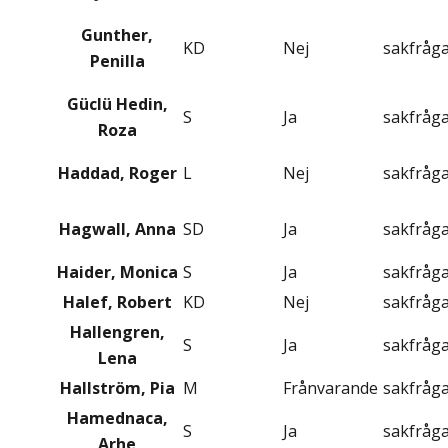
Gunther,
KD
Nej
sakfråg
Penilla
Güclü Hedin,
S
Ja
sakfråg
Roza
Haddad, Roger
L
Nej
sakfråg
Hagwall, Anna
SD
Ja
sakfråg
Haider, Monica
S
Ja
sakfråg
Halef, Robert
KD
Nej
sakfråg
Hallengren,
S
Ja
sakfråg
Lena
Hallström, Pia
M
Frånvarande
sakfråg
Hamednaca,
S
Ja
sakfråg
Arhe