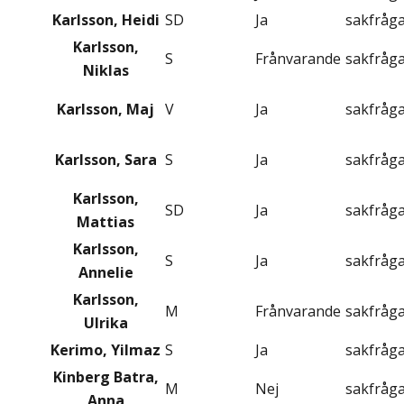
Karlsson, Heidi
SD
Ja
sakfråg
Karlsson,
S
Frånvarande
sakfråg
Niklas
Karlsson, Maj
V
Ja
sakfråg
Karlsson, Sara
S
Ja
sakfråg
Karlsson,
SD
Ja
sakfråg
Mattias
Karlsson,
S
Ja
sakfråg
Annelie
Karlsson,
M
Frånvarande
sakfråg
Ulrika
Kerimo, Yilmaz
S
Ja
sakfråg
Kinberg Batra,
M
Nej
sakfråg
Anna