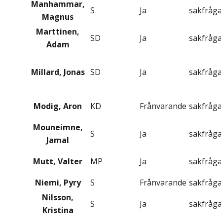
Manhammar,
S
Ja
sakfråg
Magnus
Marttinen,
SD
Ja
sakfråg
Adam
Millard, Jonas
SD
Ja
sakfråg
Modig, Aron
KD
Frånvarande
sakfråg
Mouneimne,
S
Ja
sakfråg
Jamal
Mutt, Valter
MP
Ja
sakfråg
Niemi, Pyry
S
Frånvarande
sakfråg
Nilsson,
S
Ja
sakfråg
Kristina