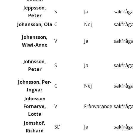
Jeppsson,
S
Ja
sakfråg
Peter
Johansson, Ola
C
Nej
sakfråg
Johansson,
V
Ja
sakfråg
Wiwi-Anne
Johnsson,
S
Ja
sakfråg
Peter
Johnsson, Per-
C
Nej
sakfråg
Ingvar
Johnsson
Fornarve,
V
Frånvarande
sakfråg
Lotta
Jomshof,
SD
Ja
sakfråg
Richard