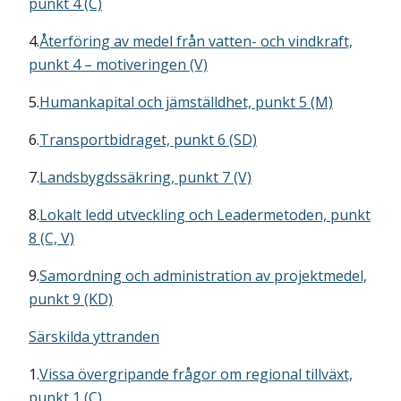
punkt 4 (C)
4.
Återföring av medel från vatten- och vindkraft,
punkt 4 – motiveringen (V)
5.
Humankapital och jämställdhet, punkt 5 (M)
6.
Transportbidraget, punkt 6 (SD)
7.
Landsbygdssäkring, punkt 7 (V)
8.
Lokalt ledd utveckling och Leadermetoden, punkt
8 (C, V)
9.
Samordning och administration av projektmedel,
punkt 9 (KD)
Särskilda yttranden
1.
Vissa övergripande frågor om regional tillväxt,
punkt 1 (C)