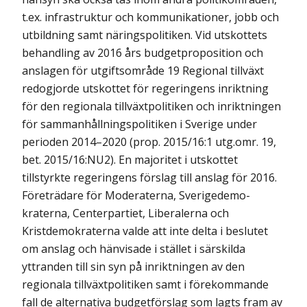
t.ex. infrastruktur och kommunikationer, jobb och
utbildning samt närings­politiken. Vid utskottets
behandling av 2016 års budgetproposition och
anslagen för utgifts­område 19 Regional tillväxt
redogjorde utskottet för reger­ing­ens inriktning
för den regionala tillväxtpolitiken och inriktningen
för samman­hållningspolitiken i Sverige under
perioden 2014–2020 (prop. 2015/16:1 utg.omr. 19,
bet. 2015/16:NU2). En majoritet i utskottet
tillstyrkte regeringens förslag till anslag för 2016.
Företrädare för Moderaterna, Sverige­demo­
kraterna, Centerpartiet, Liberalerna och
Kristdemokraterna valde att inte delta i beslutet
om anslag och hänvisade i stället i särskilda
yttranden till sin syn på inriktningen av den
regionala tillväxtpolitiken samt i förekommande
fall de alternativa budgetförslag som lagts fram av