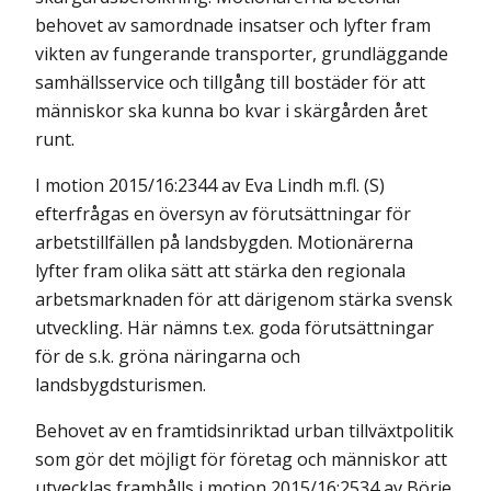
behovet av samordnade insatser och lyfter fram
vikten av fungerande transporter, grundläggande
sam­hälls­service och tillgång till bostäder för att
människor ska kunna bo kvar i skär­gården året
runt.
I motion 2015/16:2344 av Eva Lindh m.fl. (S)
efterfrågas en översyn av förutsättningar för
arbetstillfällen på landsbygden. Motionärerna
lyfter fram olika sätt att stärka den regionala
arbetsmarknaden för att därigenom stärka svensk
utveckling. Här nämns t.ex. goda förutsättningar
för de s.k. gröna när­ing­ar­na och
landsbygdsturismen.
Behovet av en framtidsinriktad urban tillväxtpolitik
som gör det möjligt för företag och människor att
utvecklas framhålls i motion 2015/16:2534 av Börje