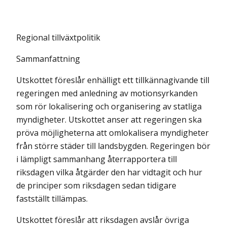
Regional tillväxtpolitik
Sammanfattning
Utskottet föreslår enhälligt ett tillkännagivande till
regeringen med anledning av motionsyrkanden
som rör lokalisering och organisering av statliga
myndig­heter. Utskottet anser att regeringen ska
pröva möjligheterna att omlokalisera myndig­heter
från större städer till landsbygden. Regering­en bör
i lämpligt sammanhang åter­rappor­tera till
riksdagen vilka åtgärder den har vidtagit och hur
de principer som riksdagen sedan tidigare
fastställt tillämpas.
Utskottet föreslår att riksdagen avslår övriga