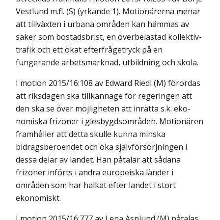
Vestlund m.fl. (S) (yrkande 1). Motionärerna menar
att tillväxten i urbana områden kan hämmas av
saker som bostadsbrist, en överbelastad kollektiv­
trafik och ett ökat efterfrågetryck på en
fungerande arbetsmarknad, utbildning och skola.
I motion 2015/16:108 av Edward Riedl (M) förordas
att riksdagen ska tillkännage för regeringen att
den ska se över möjligheten att inrätta s.k. eko­
nomi­ska frizoner i glesbygdsområden. Motionären
framhåller att detta skulle kunna minska
bidragsberoendet och öka självförsörjningen i
dessa delar av landet. Han påtalar att sådana
frizoner införts i andra europeiska länder i
områden som har halkat efter landet i stort
ekonomiskt.
I motion 2015/16:777 av Lena Asplund (M) påtalas