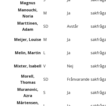
Magnus
Manouchi,
M
Ja
sakfråg
Noria
Marttinen,
SD
Avstår
sakfråg
Adam
Meijer, Louise
M
Ja
sakfråg
Melin, Martin
L
Ja
sakfråg
Mixter, Isabell
V
Nej
sakfråg
Morell,
SD
Frånvarande
sakfråg
Thomas
Muranovic,
S
Ja
sakfråg
Azra
Mårtensen,
L
Ja
sakfråg