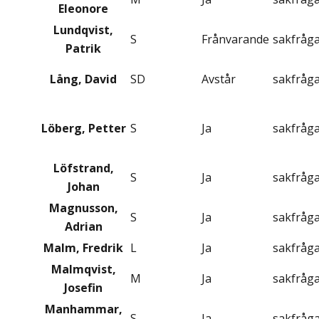
Eleonore
Lundqvist,
S
Frånvarande
sakfråg
Patrik
Lång, David
SD
Avstår
sakfråg
Löberg, Petter
S
Ja
sakfråg
Löfstrand,
S
Ja
sakfråg
Johan
Magnusson,
S
Ja
sakfråg
Adrian
Malm, Fredrik
L
Ja
sakfråg
Malmqvist,
M
Ja
sakfråg
Josefin
Manhammar,
S
Ja
sakfråg