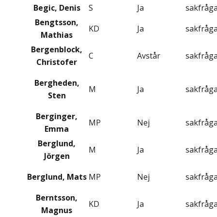
Begic, Denis
S
Ja
sakfråg
Bengtsson,
KD
Ja
sakfråg
Mathias
Bergenblock,
C
Avstår
sakfråg
Christofer
Bergheden,
M
Ja
sakfråg
Sten
Berginger,
MP
Nej
sakfråg
Emma
Berglund,
M
Ja
sakfråg
Jörgen
Berglund, Mats
MP
Nej
sakfråg
Berntsson,
KD
Ja
sakfråg
Magnus