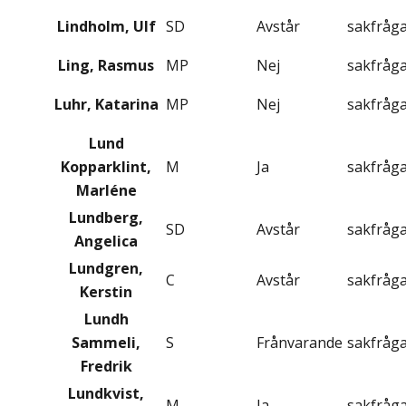
Lindholm, Ulf
SD
Avstår
sakfråg
Ling, Rasmus
MP
Nej
sakfråg
Luhr, Katarina
MP
Nej
sakfråg
Lund
Kopparklint,
M
Ja
sakfråg
Marléne
Lundberg,
SD
Avstår
sakfråg
Angelica
Lundgren,
C
Avstår
sakfråg
Kerstin
Lundh
Sammeli,
S
Frånvarande
sakfråg
Fredrik
Lundkvist,
M
Ja
sakfråg