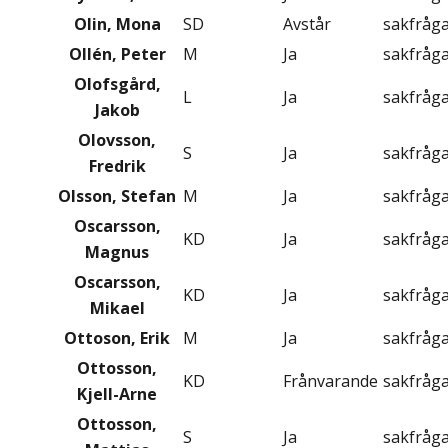
Olin, Mona
SD
Avstår
sakfråg
Ollén, Peter
M
Ja
sakfråg
Olofsgård,
L
Ja
sakfråg
Jakob
Olovsson,
S
Ja
sakfråg
Fredrik
Olsson, Stefan
M
Ja
sakfråg
Oscarsson,
KD
Ja
sakfråg
Magnus
Oscarsson,
KD
Ja
sakfråg
Mikael
Ottoson, Erik
M
Ja
sakfråg
Ottosson,
KD
Frånvarande
sakfråg
Kjell-Arne
Ottosson,
S
Ja
sakfråg