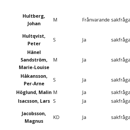
Hultberg,
M
Frånvarande
sakfråg
Johan
Hultqvist,
S
Ja
sakfråg
Peter
Hänel
Sandström,
M
Ja
sakfråg
Marie-Louise
Håkansson,
S
Ja
sakfråg
Per-Arne
Höglund, Malin
M
Ja
sakfråg
Isacsson, Lars
S
Ja
sakfråg
Jacobsson,
KD
Ja
sakfråg
Magnus