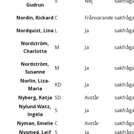
V
Nej
sakfråg
Gudrun
Nordin, Rickard
C
Frånvarande
sakfråg
Nordquist, Lina
L
Ja
sakfråg
Nordström,
M
Ja
sakfråg
Charlotte
Nordström,
M
Ja
sakfråg
Susanne
Norlin, Liza-
KD
Ja
sakfråg
Maria
Nyberg, Katja
SD
Avstår
sakfråg
Nylund Watz,
S
Ja
sakfråg
Ingela
Nyman, Emelie
C
Avstår
sakfråg
Nysmed, Leif
S
Ja
sakfråg