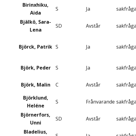
Birinxhiku,
S
Ja
sakfråg
Aida
Bjälkö, Sara-
SD
Avstår
sakfråg
Lena
Björck, Patrik
S
Ja
sakfråg
Björk, Peder
S
Ja
sakfråg
Björk, Malin
C
Avstår
sakfråg
Björklund,
S
Frånvarande
sakfråg
Heléne
Björnerfors,
SD
Avstår
sakfråg
Unni
Bladelius,
S
Ja
sakfråg