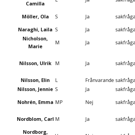
Camilla
Möller, Ola
S
Ja
sakfråg
Naraghi, Laila
S
Ja
sakfråg
Nicholson,
M
Ja
sakfråg
Marie
Nilsson, Ulrik
M
Ja
sakfråg
Nilsson, Elin
L
Frånvarande
sakfråg
Nilsson, Jennie
S
Ja
sakfråg
Nohrén, Emma
MP
Nej
sakfråg
Nordblom, Carl
M
Ja
sakfråg
Nordborg,