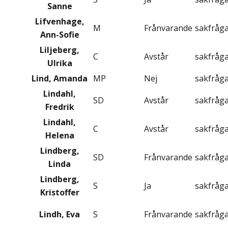
Sanne
Lifvenhage,
M
Frånvarande
sakfråg
Ann-Sofie
Liljeberg,
C
Avstår
sakfråg
Ulrika
Lind, Amanda
MP
Nej
sakfråg
Lindahl,
SD
Avstår
sakfråg
Fredrik
Lindahl,
C
Avstår
sakfråg
Helena
Lindberg,
SD
Frånvarande
sakfråg
Linda
Lindberg,
S
Ja
sakfråg
Kristoffer
Lindh, Eva
S
Frånvarande
sakfråg