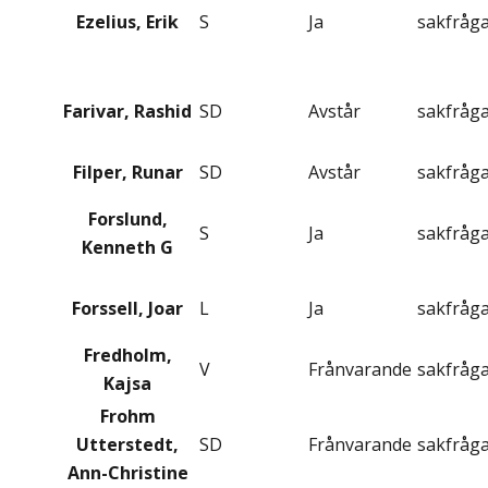
Ezelius, Erik
S
Ja
sakfråg
Farivar, Rashid
SD
Avstår
sakfråg
Filper, Runar
SD
Avstår
sakfråg
Forslund,
S
Ja
sakfråg
Kenneth G
Forssell, Joar
L
Ja
sakfråg
Fredholm,
V
Frånvarande
sakfråg
Kajsa
Frohm
Utterstedt,
SD
Frånvarande
sakfråg
Ann-Christine