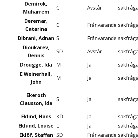
Demirok,
C
Avstår
sakfråg
Muharrem
Deremar,
C
Frånvarande
sakfråg
Catarina
Dibrani, Adnan
S
Frånvarande
sakfråg
Dioukarev,
SD
Avstår
sakfråg
Dennis
Drougge, Ida
M
Ja
sakfråg
E Weinerhall,
M
Ja
sakfråg
John
Ekeroth
S
Ja
sakfråg
Clausson, Ida
Eklind, Hans
KD
Ja
sakfråg
Eklund, Louise
L
Ja
sakfråg
Eklöf, Staffan
SD
Frånvarande
sakfråg