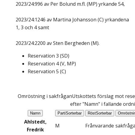
2023/24:996 av Per Bolund m.fl. (MP) yrkande 54,
2023/24:1246 av Martina Johansson (C) yrkandena
1, 3 och 4 samt
2023/24:2200 av Sten Bergheden (M).
Reservation
3
(
SD
)
Reservation
4
(
V, MP
)
Reservation
5
(
C
)
Omröstning i sakfrågan
Utskottets förslag mot rese
efter "Namn" i fallande ordn
Namn
Parti
Sorterbar
Röst
Sorterbar
Omröstni
Ahlstedt,
M
Frånvarande
sakfråg
Fredrik