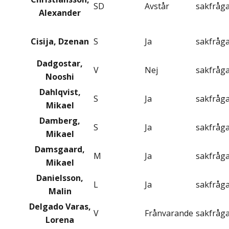
SD
Avstår
sakfråg
Alexander
Cisija, Dzenan
S
Ja
sakfråg
Dadgostar,
V
Nej
sakfråg
Nooshi
Dahlqvist,
S
Ja
sakfråg
Mikael
Damberg,
S
Ja
sakfråg
Mikael
Damsgaard,
M
Ja
sakfråg
Mikael
Danielsson,
L
Ja
sakfråg
Malin
Delgado Varas,
V
Frånvarande
sakfråg
Lorena