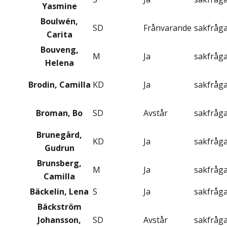
Yasmine
Boulwén,
SD
Frånvarande
sakfråg
Carita
Bouveng,
M
Ja
sakfråg
Helena
Brodin, Camilla
KD
Ja
sakfråg
Broman, Bo
SD
Avstår
sakfråg
Brunegård,
KD
Ja
sakfråg
Gudrun
Brunsberg,
M
Ja
sakfråg
Camilla
Bäckelin, Lena
S
Ja
sakfråg
Bäckström
Johansson,
SD
Avstår
sakfråg