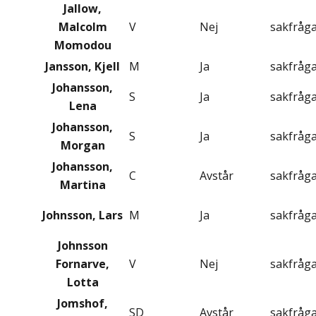
Jallow,
Malcolm
V
Nej
sakfråg
Momodou
Jansson, Kjell
M
Ja
sakfråg
Johansson,
S
Ja
sakfråg
Lena
Johansson,
S
Ja
sakfråg
Morgan
Johansson,
C
Avstår
sakfråg
Martina
Johnsson, Lars
M
Ja
sakfråg
Johnsson
Fornarve,
V
Nej
sakfråg
Lotta
Jomshof,
SD
Avstår
sakfråg