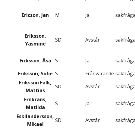
Ericson, Jan
M
Ja
sakfråg
Eriksson,
SD
Avstår
sakfråg
Yasmine
Eriksson, Åsa
S
Ja
sakfråg
Eriksson, Sofie
S
Frånvarande
sakfråg
Eriksson Falk,
SD
Avstår
sakfråg
Mattias
Ernkrans,
S
Ja
sakfråg
Matilda
Eskilandersson,
SD
Avstår
sakfråg
Mikael