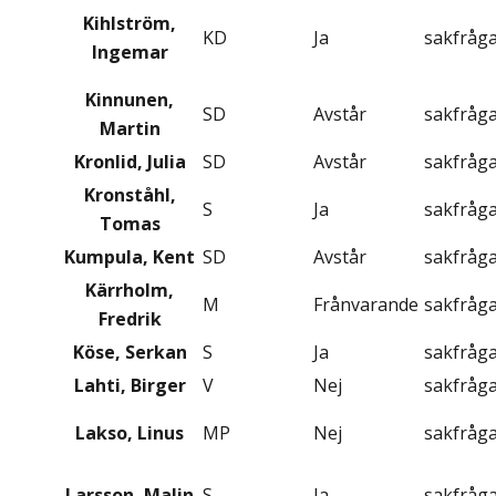
Kihlström,
KD
Ja
sakfråg
Ingemar
Kinnunen,
SD
Avstår
sakfråg
Martin
Kronlid, Julia
SD
Avstår
sakfråg
Kronståhl,
S
Ja
sakfråg
Tomas
Kumpula, Kent
SD
Avstår
sakfråg
Kärrholm,
M
Frånvarande
sakfråg
Fredrik
Köse, Serkan
S
Ja
sakfråg
Lahti, Birger
V
Nej
sakfråg
Lakso, Linus
MP
Nej
sakfråg
Larsson, Malin
S
Ja
sakfråg