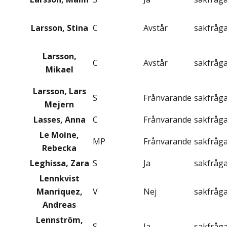
Larsson, Stina
C
Avstår
sakfråg
Larsson,
C
Avstår
sakfråg
Mikael
Larsson, Lars
S
Frånvarande
sakfråg
Mejern
Lasses, Anna
C
Frånvarande
sakfråg
Le Moine,
MP
Frånvarande
sakfråg
Rebecka
Leghissa, Zara
S
Ja
sakfråg
Lennkvist
Manriquez,
V
Nej
sakfråg
Andreas
Lennström,
S
Ja
sakfråg