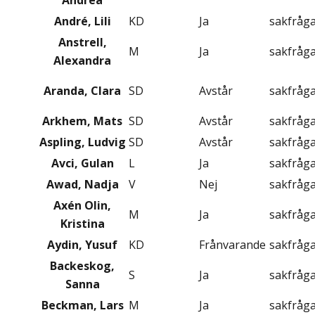
Andrea
André, Lili
KD
Ja
sakfråg
Anstrell,
M
Ja
sakfråg
Alexandra
Aranda, Clara
SD
Avstår
sakfråg
Arkhem, Mats
SD
Avstår
sakfråg
Aspling, Ludvig
SD
Avstår
sakfråg
Avci, Gulan
L
Ja
sakfråg
Awad, Nadja
V
Nej
sakfråg
Axén Olin,
M
Ja
sakfråg
Kristina
Aydin, Yusuf
KD
Frånvarande
sakfråg
Backeskog,
S
Ja
sakfråg
Sanna
Beckman, Lars
M
Ja
sakfråg