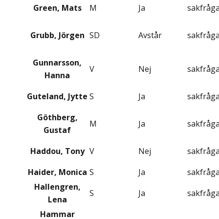
Green, Mats
M
Ja
sakfråg
Grubb, Jörgen
SD
Avstår
sakfråg
Gunnarsson,
V
Nej
sakfråg
Hanna
Guteland, Jytte
S
Ja
sakfråg
Göthberg,
M
Ja
sakfråg
Gustaf
Haddou, Tony
V
Nej
sakfråg
Haider, Monica
S
Ja
sakfråg
Hallengren,
S
Ja
sakfråg
Lena
Hammar