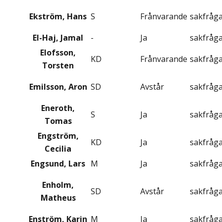
Ekström, Hans
S
Frånvarande
sakfråg
El-Haj, Jamal
-
Ja
sakfråg
Elofsson,
KD
Frånvarande
sakfråg
Torsten
Emilsson, Aron
SD
Avstår
sakfråg
Eneroth,
S
Ja
sakfråg
Tomas
Engström,
KD
Ja
sakfråg
Cecilia
Engsund, Lars
M
Ja
sakfråg
Enholm,
SD
Avstår
sakfråg
Matheus
Enström, Karin
M
Ja
sakfråg