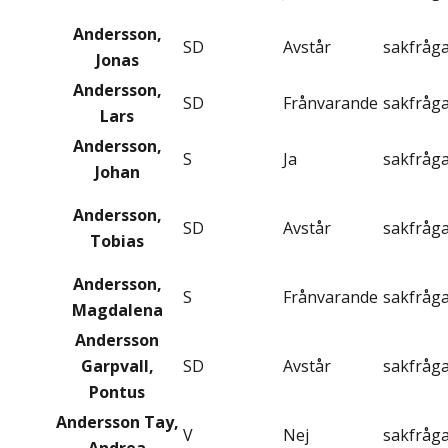
Andersson,
SD
Avstår
sakfråg
Jonas
Andersson,
SD
Frånvarande
sakfråg
Lars
Andersson,
S
Ja
sakfråg
Johan
Andersson,
SD
Avstår
sakfråg
Tobias
Andersson,
S
Frånvarande
sakfråg
Magdalena
Andersson
Garpvall,
SD
Avstår
sakfråg
Pontus
Andersson Tay,
V
Nej
sakfråg