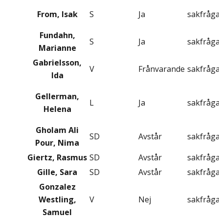
From, Isak
S
Ja
sakfråg
Fundahn,
S
Ja
sakfråg
Marianne
Gabrielsson,
V
Frånvarande
sakfråg
Ida
Gellerman,
L
Ja
sakfråg
Helena
Gholam Ali
SD
Avstår
sakfråg
Pour, Nima
Giertz, Rasmus
SD
Avstår
sakfråg
Gille, Sara
SD
Avstår
sakfråg
Gonzalez
Westling,
V
Nej
sakfråg
Samuel