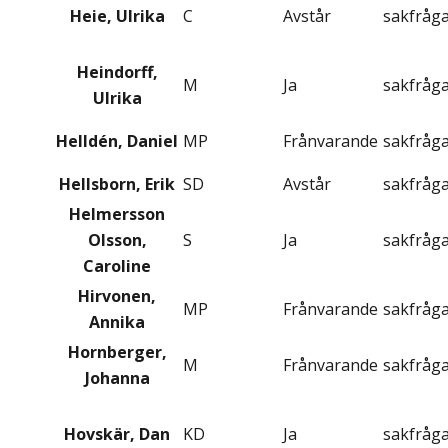
Heie, Ulrika
C
Avstår
sakfråg
Heindorff,
M
Ja
sakfråg
Ulrika
Helldén, Daniel
MP
Frånvarande
sakfråg
Hellsborn, Erik
SD
Avstår
sakfråg
Helmersson
Olsson,
S
Ja
sakfråg
Caroline
Hirvonen,
MP
Frånvarande
sakfråg
Annika
Hornberger,
M
Frånvarande
sakfråg
Johanna
Hovskär, Dan
KD
Ja
sakfråg