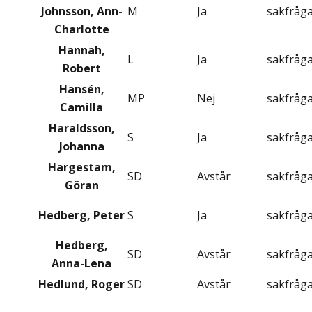
Johnsson, Ann-
M
Ja
sakfråg
Charlotte
Hannah,
L
Ja
sakfråg
Robert
Hansén,
MP
Nej
sakfråg
Camilla
Haraldsson,
S
Ja
sakfråg
Johanna
Hargestam,
SD
Avstår
sakfråg
Göran
Hedberg, Peter
S
Ja
sakfråg
Hedberg,
SD
Avstår
sakfråg
Anna-Lena
Hedlund, Roger
SD
Avstår
sakfråg