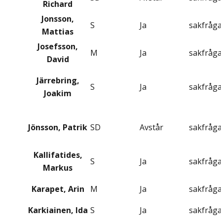
Richard
Jonsson,
S
Ja
sakfråg
Mattias
Josefsson,
M
Ja
sakfråg
David
Järrebring,
S
Ja
sakfråg
Joakim
Jönsson, Patrik
SD
Avstår
sakfråg
Kallifatides,
S
Ja
sakfråg
Markus
Karapet, Arin
M
Ja
sakfråg
Karkiainen, Ida
S
Ja
sakfråg