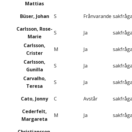
Mattias
Büser, Johan
S
Frånvarande
sakfråg
Carlsson, Rose-
S
Ja
sakfråg
Marie
Carlsson,
M
Ja
sakfråg
Crister
Carlsson,
S
Ja
sakfråg
Gunilla
Carvalho,
S
Ja
sakfråg
Teresa
Cato, Jonny
C
Avstår
sakfråg
Cederfelt,
M
Ja
sakfråg
Margareta
Christiansson,