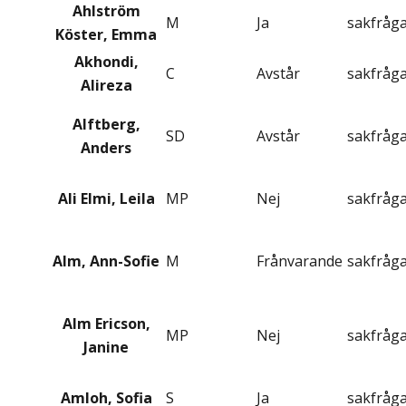
Ahlström
M
Ja
sakfråg
Köster, Emma
Akhondi,
C
Avstår
sakfråg
Alireza
Alftberg,
SD
Avstår
sakfråg
Anders
Ali Elmi, Leila
MP
Nej
sakfråg
Alm, Ann-Sofie
M
Frånvarande
sakfråg
Alm Ericson,
MP
Nej
sakfråg
Janine
Amloh, Sofia
S
Ja
sakfråg