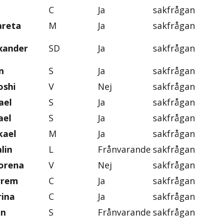
C
Ja
sakfrågan
areta
M
Ja
sakfrågan
exander
SD
Ja
sakfrågan
n
S
Ja
sakfrågan
oshi
V
Nej
sakfrågan
ael
S
Ja
sakfrågan
ael
S
Ja
sakfrågan
kael
M
Ja
sakfrågan
lin
L
Frånvarande
sakfrågan
orena
V
Nej
sakfrågan
rrem
C
Ja
sakfrågan
rina
C
Ja
sakfrågan
an
S
Frånvarande
sakfrågan