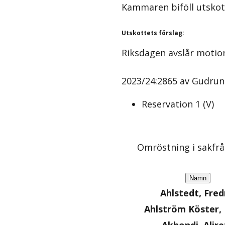
Kammaren biföll utskot
Utskottets förslag
:
Riksdagen avslår motio
2023/24:2865 av Gudrun 
Reservation
1
(
V
)
Omröstning i sakfr
Namn
Ahlstedt, Fred
Ahlström Köster