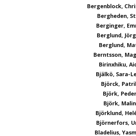
Bergenblock, Chri
Bergheden, S
Berginger, E
Berglund, Jör
Berglund, Ma
Berntsson, Ma
Birinxhiku, Ai
Bjälkö, Sara-L
Björck, Patri
Björk, Pede
Björk, Malin
Björklund, Hel
Björnerfors, U
Bladelius, Yas