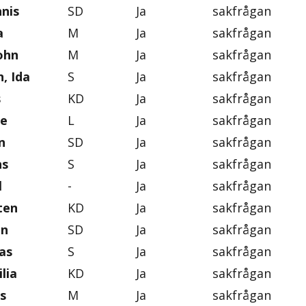
nis
SD
Ja
sakfrågan
a
M
Ja
sakfrågan
ohn
M
Ja
sakfrågan
, Ida
S
Ja
sakfrågan
s
KD
Ja
sakfrågan
se
L
Ja
sakfrågan
n
SD
Ja
sakfrågan
ns
S
Ja
sakfrågan
l
-
Ja
sakfrågan
ten
KD
Ja
sakfrågan
on
SD
Ja
sakfrågan
as
S
Ja
sakfrågan
lia
KD
Ja
sakfrågan
s
M
Ja
sakfrågan