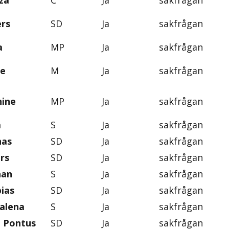
za
C
Ja
sakfrågan
ers
SD
Ja
sakfrågan
a
MP
Ja
sakfrågan
ie
M
Ja
sakfrågan
nine
MP
Ja
sakfrågan
a
S
Ja
sakfrågan
nas
SD
Ja
sakfrågan
rs
SD
Ja
sakfrågan
han
S
Ja
sakfrågan
ias
SD
Ja
sakfrågan
alena
S
Ja
sakfrågan
, Pontus
SD
Ja
sakfrågan