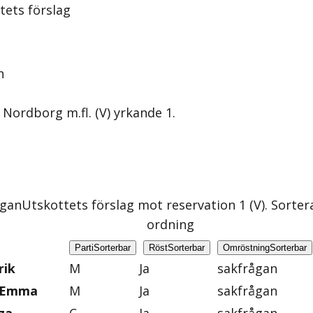
tets förslag
n
Nordborg m.fl. (V) yrkande 1.
ågan
Utskottets förslag mot reservation 1 (V)
. Sorter
ordning
Parti
Sorterbar
Röst
Sorterbar
Omröstning
Sorterbar
rik
M
Ja
sakfrågan
, Emma
M
Ja
sakfrågan