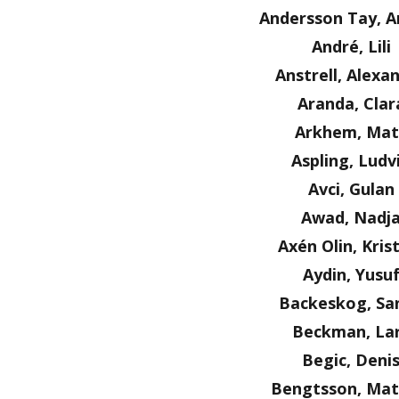
Andersson Tay, A
André, Lili
Anstrell, Alexa
Aranda, Clar
Arkhem, Mat
Aspling, Ludv
Avci, Gulan
Awad, Nadj
Axén Olin, Kris
Aydin, Yusu
Backeskog, Sa
Beckman, La
Begic, Deni
Bengtsson, Mat