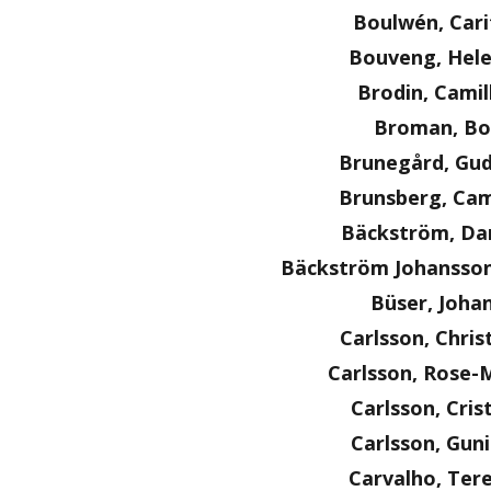
Boulwén, Cari
Bouveng, Hel
Brodin, Camil
Broman, Bo
Brunegård, Gu
Brunsberg, Cam
Bäckström, Dan
Bäckström Johansson
Büser, Joha
Carlsson, Chris
Carlsson, Rose-
Carlsson, Cris
Carlsson, Guni
Carvalho, Ter