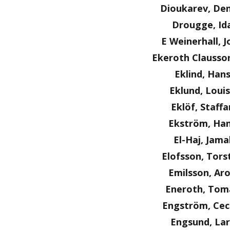
Dioukarev, Den
Drougge, Id
E Weinerhall, J
Ekeroth Clausson
Eklind, Han
Eklund, Loui
Eklöf, Staffa
Ekström, Ha
El-Haj, Jama
Elofsson, Tors
Emilsson, Ar
Eneroth, Tom
Engström, Ceci
Engsund, Lar