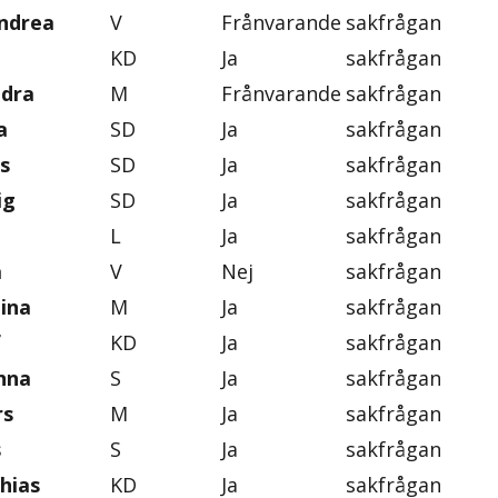
ndrea
V
Frånvarande
sakfrågan
KD
Ja
sakfrågan
ndra
M
Frånvarande
sakfrågan
a
SD
Ja
sakfrågan
s
SD
Ja
sakfrågan
ig
SD
Ja
sakfrågan
L
Ja
sakfrågan
a
V
Nej
sakfrågan
tina
M
Ja
sakfrågan
f
KD
Ja
sakfrågan
nna
S
Ja
sakfrågan
rs
M
Ja
sakfrågan
s
S
Ja
sakfrågan
hias
KD
Ja
sakfrågan