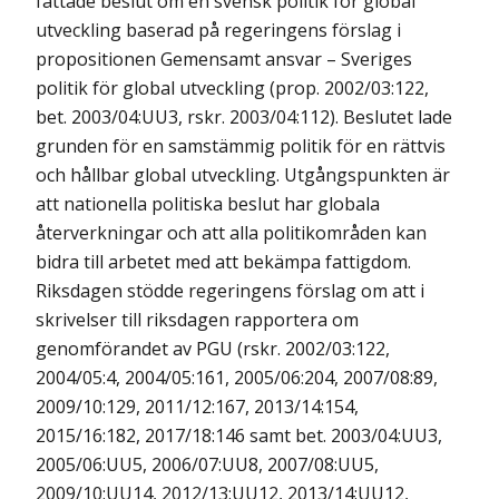
fattade beslut om en svensk politik för global
utveckling baserad på regeringens förslag i
propositionen Gemensamt ansvar – Sveriges
politik för global utveckling (prop. 2002/03:122,
bet. 2003/04:UU3, rskr. 2003/04:112). Beslutet lade
grunden för en samstämmig politik för en rättvis
och hållbar global utveckling. Utgångspunkten är
att nationella politiska beslut har globala
återverkningar och att alla politikområden kan
bidra till arbetet med att bekämpa fattigdom.
Riksdagen stödde regeringens förslag om att i
skrivelser till riksdagen rapportera om
genomförandet av PGU (rskr. 2002/03:122,
2004/05:4, 2004/05:161, 2005/06:204, 2007/08:89,
2009/10:129, 2011/12:167, 2013/14:154,
2015/16:182, 2017/18:146 samt bet. 2003/04:UU3,
2005/06:UU5, 2006/07:UU8, 2007/08:UU5,
2009/10:UU14, 2012/13:UU12, 2013/14:UU12,