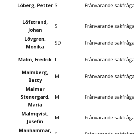
Löberg, Petter
S
Frånvarande
sakfråg
Löfstrand,
S
Frånvarande
sakfråg
Johan
Lövgren,
SD
Frånvarande
sakfråg
Monika
Malm, Fredrik
L
Frånvarande
sakfråg
Malmberg,
M
Frånvarande
sakfråg
Betty
Malmer
Stenergard,
M
Frånvarande
sakfråg
Maria
Malmqvist,
M
Frånvarande
sakfråg
Josefin
Manhammar,