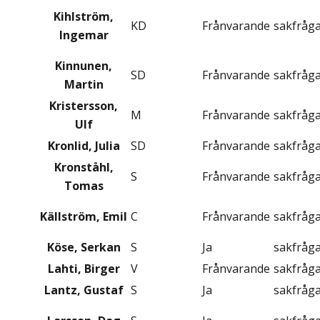
Kihlström,
KD
Frånvarande
sakfråg
Ingemar
Kinnunen,
SD
Frånvarande
sakfråg
Martin
Kristersson,
M
Frånvarande
sakfråg
Ulf
Kronlid, Julia
SD
Frånvarande
sakfråg
Kronståhl,
S
Frånvarande
sakfråg
Tomas
Källström, Emil
C
Frånvarande
sakfråg
Köse, Serkan
S
Ja
sakfråg
Lahti, Birger
V
Frånvarande
sakfråg
Lantz, Gustaf
S
Ja
sakfråg