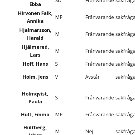
SD
Frånvarande
sakfråg
Ebba
Hirvonen Falk,
MP
Frånvarande
sakfråg
Annika
Hjalmarsson,
M
Frånvarande
sakfråg
Harald
Hjälmered,
M
Frånvarande
sakfråg
Lars
Hoff, Hans
S
Frånvarande
sakfråg
Holm, Jens
V
Avstår
sakfråg
Holmqvist,
S
Frånvarande
sakfråg
Paula
Hult, Emma
MP
Frånvarande
sakfråg
Hultberg,
M
Nej
sakfråg