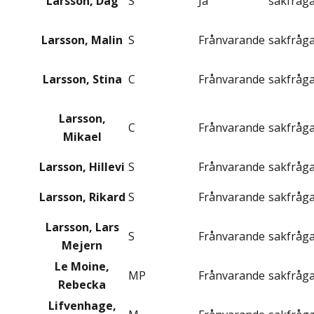
Larsson, Dag
S
Ja
sakfråg
Larsson, Malin
S
Frånvarande
sakfråg
Larsson, Stina
C
Frånvarande
sakfråg
Larsson,
C
Frånvarande
sakfråg
Mikael
Larsson, Hillevi
S
Frånvarande
sakfråg
Larsson, Rikard
S
Frånvarande
sakfråg
Larsson, Lars
S
Frånvarande
sakfråg
Mejern
Le Moine,
MP
Frånvarande
sakfråg
Rebecka
Lifvenhage,