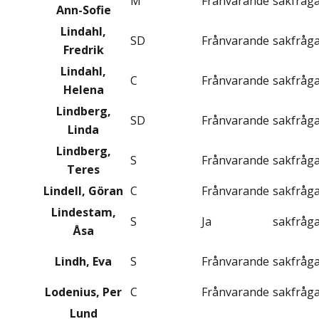
M
Frånvarande
sakfråg
Ann-Sofie
Lindahl,
SD
Frånvarande
sakfråg
Fredrik
Lindahl,
C
Frånvarande
sakfråg
Helena
Lindberg,
SD
Frånvarande
sakfråg
Linda
Lindberg,
S
Frånvarande
sakfråg
Teres
Lindell, Göran
C
Frånvarande
sakfråg
Lindestam,
S
Ja
sakfråg
Åsa
Lindh, Eva
S
Frånvarande
sakfråg
Lodenius, Per
C
Frånvarande
sakfråg
Lund