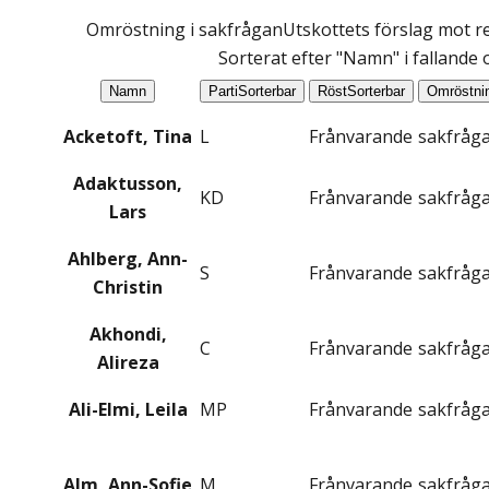
Omröstning i sakfrågan
Utskottets förslag mot re
Sorterat efter "Namn" i fallande
Namn
Parti
Sorterbar
Röst
Sorterbar
Omröstni
Acketoft, Tina
L
Frånvarande
sakfråg
Adaktusson,
KD
Frånvarande
sakfråg
Lars
Ahlberg, Ann-
S
Frånvarande
sakfråg
Christin
Akhondi,
C
Frånvarande
sakfråg
Alireza
Ali-Elmi, Leila
MP
Frånvarande
sakfråg
Alm, Ann-Sofie
M
Frånvarande
sakfråg