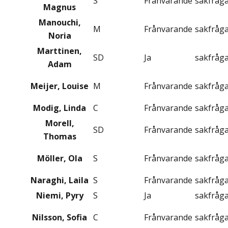
S
Frånvarande
sakfråg
Magnus
Manouchi,
M
Frånvarande
sakfråg
Noria
Marttinen,
SD
Ja
sakfråg
Adam
Meijer, Louise
M
Frånvarande
sakfråg
Modig, Linda
C
Frånvarande
sakfråg
Morell,
SD
Frånvarande
sakfråg
Thomas
Möller, Ola
S
Frånvarande
sakfråg
Naraghi, Laila
S
Frånvarande
sakfråg
Niemi, Pyry
S
Ja
sakfråg
Nilsson, Sofia
C
Frånvarande
sakfråg