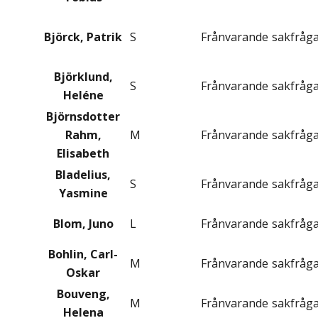
Björck, Patrik
S
Frånvarande
sakfråg
Björklund,
S
Frånvarande
sakfråg
Heléne
Björnsdotter
Rahm,
M
Frånvarande
sakfråg
Elisabeth
Bladelius,
S
Frånvarande
sakfråg
Yasmine
Blom, Juno
L
Frånvarande
sakfråg
Bohlin, Carl-
M
Frånvarande
sakfråg
Oskar
Bouveng,
M
Frånvarande
sakfråg
Helena