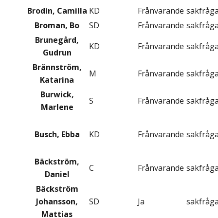
Brodin, Camilla
KD
Frånvarande
sakfråg
Broman, Bo
SD
Frånvarande
sakfråg
Brunegård,
KD
Frånvarande
sakfråg
Gudrun
Brännström,
M
Frånvarande
sakfråg
Katarina
Burwick,
S
Frånvarande
sakfråg
Marlene
Busch, Ebba
KD
Frånvarande
sakfråg
Bäckström,
C
Frånvarande
sakfråg
Daniel
Bäckström
Johansson,
SD
Ja
sakfråg
Mattias