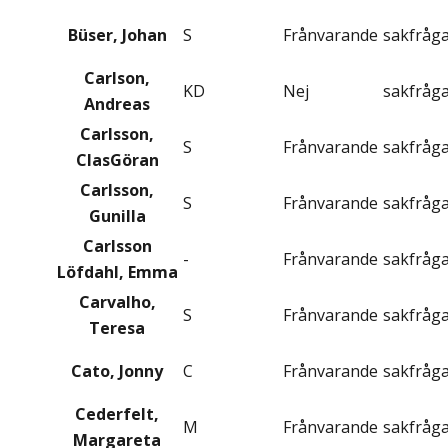
Büser, Johan
S
Frånvarande
sakfråg
Carlson,
KD
Nej
sakfråg
Andreas
Carlsson,
S
Frånvarande
sakfråg
ClasGöran
Carlsson,
S
Frånvarande
sakfråg
Gunilla
Carlsson
-
Frånvarande
sakfråg
Löfdahl, Emma
Carvalho,
S
Frånvarande
sakfråg
Teresa
Cato, Jonny
C
Frånvarande
sakfråg
Cederfelt,
M
Frånvarande
sakfråg
Margareta