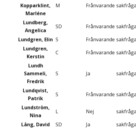
Kopparklint,
M
Frånvarande
sakfråg
Marléne
Lundberg,
SD
Frånvarande
sakfråg
Angelica
Lundgren, Elin
S
Frånvarande
sakfråg
Lundgren,
C
Frånvarande
sakfråg
Kerstin
Lundh
Sammeli,
S
Ja
sakfråg
Fredrik
Lundqvist,
S
Frånvarande
sakfråg
Patrik
Lundström,
L
Nej
sakfråg
Nina
Lång, David
SD
Ja
sakfråg