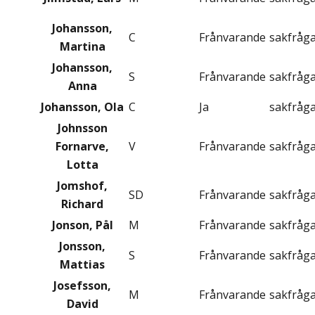
Johansson,
C
Frånvarande
sakfråg
Martina
Johansson,
S
Frånvarande
sakfråg
Anna
Johansson, Ola
C
Ja
sakfråg
Johnsson
Fornarve,
V
Frånvarande
sakfråg
Lotta
Jomshof,
SD
Frånvarande
sakfråg
Richard
Jonson, Pål
M
Frånvarande
sakfråg
Jonsson,
S
Frånvarande
sakfråg
Mattias
Josefsson,
M
Frånvarande
sakfråg
David