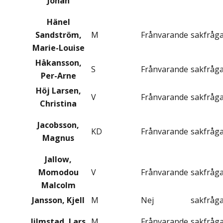
Johan
Hänel
Sandström,
M
Frånvarande
sakfråg
Marie-Louise
Håkansson,
S
Frånvarande
sakfråg
Per-Arne
Höj Larsen,
V
Frånvarande
sakfråg
Christina
Jacobsson,
KD
Frånvarande
sakfråg
Magnus
Jallow,
Momodou
V
Frånvarande
sakfråg
Malcolm
Jansson, Kjell
M
Nej
sakfråg
Jilmstad, Lars
M
Frånvarande
sakfråg