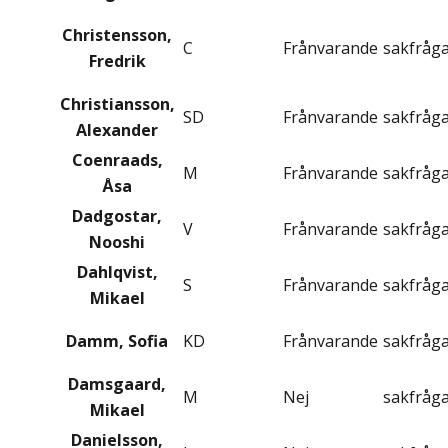
Christensson,
C
Frånvarande
sakfråg
Fredrik
Christiansson,
SD
Frånvarande
sakfråg
Alexander
Coenraads,
M
Frånvarande
sakfråg
Åsa
Dadgostar,
V
Frånvarande
sakfråg
Nooshi
Dahlqvist,
S
Frånvarande
sakfråg
Mikael
Damm, Sofia
KD
Frånvarande
sakfråg
Damsgaard,
M
Nej
sakfråg
Mikael
Danielsson,