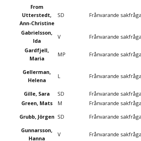
From
Utterstedt,
SD
Frånvarande
sakfråg
Ann-Christine
Gabrielsson,
V
Frånvarande
sakfråg
Ida
Gardfjell,
MP
Frånvarande
sakfråg
Maria
Gellerman,
L
Frånvarande
sakfråg
Helena
Gille, Sara
SD
Frånvarande
sakfråg
Green, Mats
M
Frånvarande
sakfråg
Grubb, Jörgen
SD
Frånvarande
sakfråg
Gunnarsson,
V
Frånvarande
sakfråg
Hanna