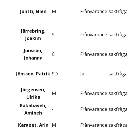
Juntti, Ellen
M
Frånvarande
sakfråg
Järrebring,
S
Frånvarande
sakfråg
Joakim
Jönsson,
C
Frånvarande
sakfråg
Johanna
Jönsson, Patrik
SD
Ja
sakfråg
Jörgensen,
M
Frånvarande
sakfråg
Ulrika
Kakabaveh,
-
Frånvarande
sakfråg
Amineh
Karapet, Arin
M
Frånvarande
sakfråg