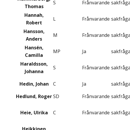
S
Frånvarande
sakfråg
Thomas
Hannah,
L
Frånvarande
sakfråg
Robert
Hansson,
M
Frånvarande
sakfråg
Anders
Hansén,
MP
Ja
sakfråg
Camilla
Haraldsson,
S
Frånvarande
sakfråg
Johanna
Hedin, Johan
C
Ja
sakfråg
Hedlund, Roger
SD
Frånvarande
sakfråg
Heie, Ulrika
C
Frånvarande
sakfråg
Heikkinen