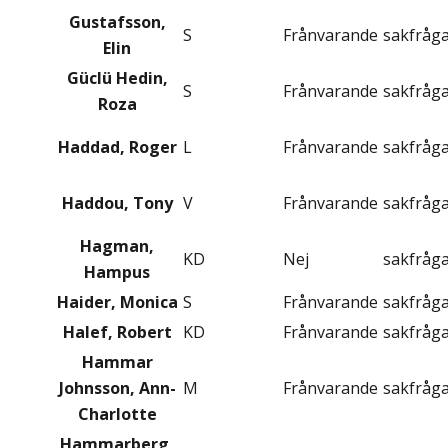
Gustafsson,
S
Frånvarande
sakfråg
Elin
Güclü Hedin,
S
Frånvarande
sakfråg
Roza
Haddad, Roger
L
Frånvarande
sakfråg
Haddou, Tony
V
Frånvarande
sakfråg
Hagman,
KD
Nej
sakfråg
Hampus
Haider, Monica
S
Frånvarande
sakfråg
Halef, Robert
KD
Frånvarande
sakfråg
Hammar
Johnsson, Ann-
M
Frånvarande
sakfråg
Charlotte
Hammarberg,