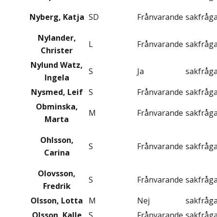
Nyberg, Katja
SD
Frånvarande
sakfråg
Nylander,
L
Frånvarande
sakfråg
Christer
Nylund Watz,
S
Ja
sakfråg
Ingela
Nysmed, Leif
S
Frånvarande
sakfråg
Obminska,
M
Frånvarande
sakfråg
Marta
Ohlsson,
S
Frånvarande
sakfråg
Carina
Olovsson,
S
Frånvarande
sakfråg
Fredrik
Olsson, Lotta
M
Nej
sakfråg
Olsson, Kalle
S
Frånvarande
sakfråg