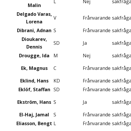
L
Nej
sakfråg
Malin
Delgado Varas,
V
Frånvarande
sakfråg
Lorena
Dibrani, Adnan
S
Frånvarande
sakfråg
Dioukarev,
SD
Ja
sakfråg
Dennis
Drougge, Ida
M
Nej
sakfråg
Ek, Magnus
C
Frånvarande
sakfråg
Eklind, Hans
KD
Frånvarande
sakfråg
Eklöf, Staffan
SD
Frånvarande
sakfråg
Ekström, Hans
S
Ja
sakfråg
El-Haj, Jamal
S
Frånvarande
sakfråg
Eliasson, Bengt
L
Frånvarande
sakfråg