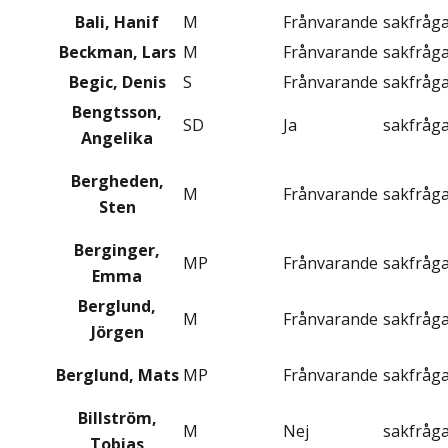
Bali, Hanif
M
Frånvarande
sakfråg
Beckman, Lars
M
Frånvarande
sakfråg
Begic, Denis
S
Frånvarande
sakfråg
Bengtsson,
SD
Ja
sakfråg
Angelika
Bergheden,
M
Frånvarande
sakfråg
Sten
Berginger,
MP
Frånvarande
sakfråg
Emma
Berglund,
M
Frånvarande
sakfråg
Jörgen
Berglund, Mats
MP
Frånvarande
sakfråg
Billström,
M
Nej
sakfråg
Tobias