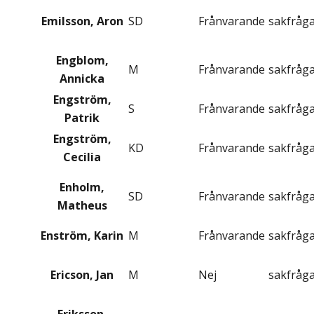
Emilsson, Aron
SD
Frånvarande
sakfråg
Engblom,
M
Frånvarande
sakfråg
Annicka
Engström,
S
Frånvarande
sakfråg
Patrik
Engström,
KD
Frånvarande
sakfråg
Cecilia
Enholm,
SD
Frånvarande
sakfråg
Matheus
Enström, Karin
M
Frånvarande
sakfråg
Ericson, Jan
M
Nej
sakfråg