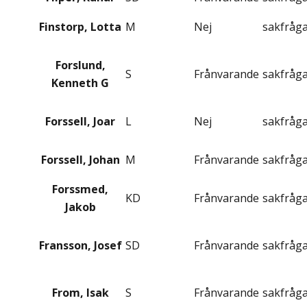
Finstorp, Lotta
M
Nej
sakfråg
Forslund,
S
Frånvarande
sakfråg
Kenneth G
Forssell, Joar
L
Nej
sakfråg
Forssell, Johan
M
Frånvarande
sakfråg
Forssmed,
KD
Frånvarande
sakfråg
Jakob
Fransson, Josef
SD
Frånvarande
sakfråg
From, Isak
S
Frånvarande
sakfråg