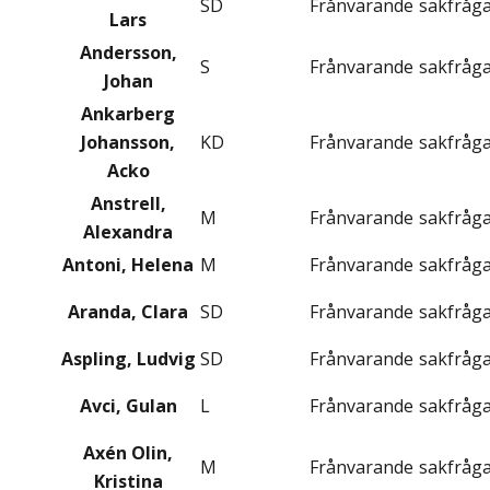
SD
Frånvarande
sakfråg
Lars
Andersson,
S
Frånvarande
sakfråg
Johan
Ankarberg
Johansson,
KD
Frånvarande
sakfråg
Acko
Anstrell,
M
Frånvarande
sakfråg
Alexandra
Antoni, Helena
M
Frånvarande
sakfråg
Aranda, Clara
SD
Frånvarande
sakfråg
Aspling, Ludvig
SD
Frånvarande
sakfråg
Avci, Gulan
L
Frånvarande
sakfråg
Axén Olin,
M
Frånvarande
sakfråg
Kristina