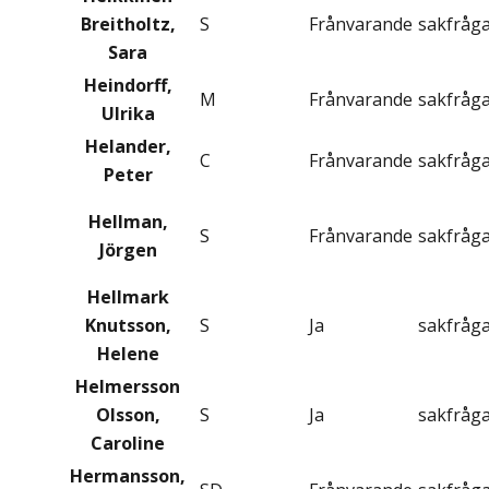
Breitholtz,
S
Frånvarande
sakfråg
Sara
Heindorff,
M
Frånvarande
sakfråg
Ulrika
Helander,
C
Frånvarande
sakfråg
Peter
Hellman,
S
Frånvarande
sakfråg
Jörgen
Hellmark
Knutsson,
S
Ja
sakfråg
Helene
Helmersson
Olsson,
S
Ja
sakfråg
Caroline
Hermansson,