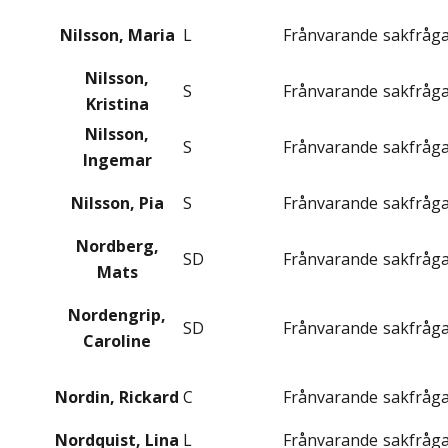
Nilsson, Maria
L
Frånvarande
sakfråg
Nilsson,
S
Frånvarande
sakfråg
Kristina
Nilsson,
S
Frånvarande
sakfråg
Ingemar
Nilsson, Pia
S
Frånvarande
sakfråg
Nordberg,
SD
Frånvarande
sakfråg
Mats
Nordengrip,
SD
Frånvarande
sakfråg
Caroline
Nordin, Rickard
C
Frånvarande
sakfråg
Nordquist, Lina
L
Frånvarande
sakfråg