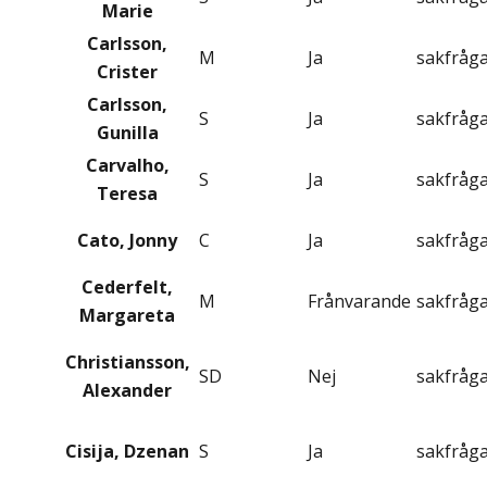
Marie
Carlsson,
M
Ja
sakfråg
Crister
Carlsson,
S
Ja
sakfråg
Gunilla
Carvalho,
S
Ja
sakfråg
Teresa
Cato, Jonny
C
Ja
sakfråg
Cederfelt,
M
Frånvarande
sakfråg
Margareta
Christiansson,
SD
Nej
sakfråg
Alexander
Cisija, Dzenan
S
Ja
sakfråg