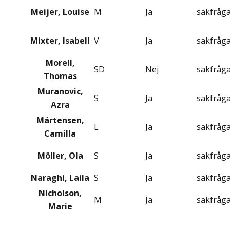
Meijer, Louise
M
Ja
sakfråg
Mixter, Isabell
V
Ja
sakfråg
Morell,
SD
Nej
sakfråg
Thomas
Muranovic,
S
Ja
sakfråg
Azra
Mårtensen,
L
Ja
sakfråg
Camilla
Möller, Ola
S
Ja
sakfråg
Naraghi, Laila
S
Ja
sakfråg
Nicholson,
M
Ja
sakfråg
Marie