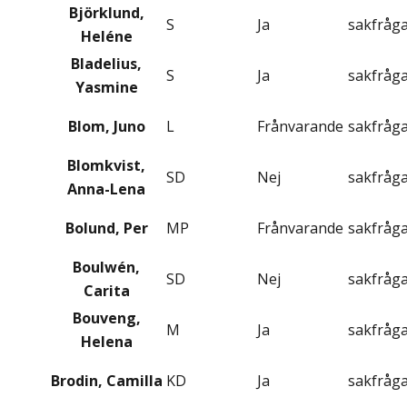
Björklund,
S
Ja
sakfråg
Heléne
Bladelius,
S
Ja
sakfråg
Yasmine
Blom, Juno
L
Frånvarande
sakfråg
Blomkvist,
SD
Nej
sakfråg
Anna-Lena
Bolund, Per
MP
Frånvarande
sakfråg
Boulwén,
SD
Nej
sakfråg
Carita
Bouveng,
M
Ja
sakfråg
Helena
Brodin, Camilla
KD
Ja
sakfråg