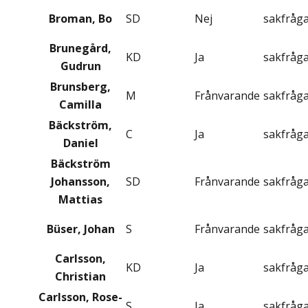
Broman, Bo
SD
Nej
sakfråg
Brunegård,
KD
Ja
sakfråg
Gudrun
Brunsberg,
M
Frånvarande
sakfråg
Camilla
Bäckström,
C
Ja
sakfråg
Daniel
Bäckström
Johansson,
SD
Frånvarande
sakfråg
Mattias
Büser, Johan
S
Frånvarande
sakfråg
Carlsson,
KD
Ja
sakfråg
Christian
Carlsson, Rose-
S
Ja
sakfråg