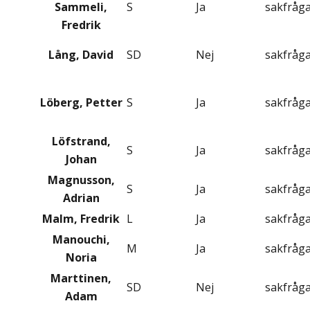
Sammeli,
S
Ja
sakfråg
Fredrik
Lång, David
SD
Nej
sakfråg
Löberg, Petter
S
Ja
sakfråg
Löfstrand,
S
Ja
sakfråg
Johan
Magnusson,
S
Ja
sakfråg
Adrian
Malm, Fredrik
L
Ja
sakfråg
Manouchi,
M
Ja
sakfråg
Noria
Marttinen,
SD
Nej
sakfråg
Adam