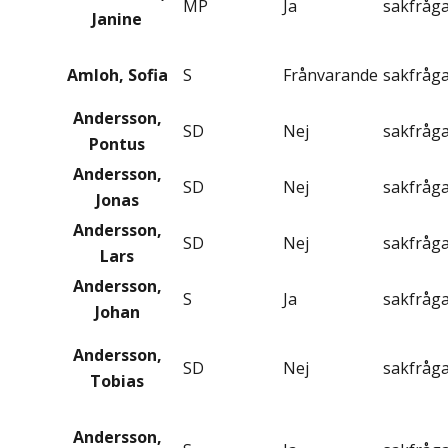
MP
Ja
sakfråg
Janine
Amloh, Sofia
S
Frånvarande
sakfråg
Andersson,
SD
Nej
sakfråg
Pontus
Andersson,
SD
Nej
sakfråg
Jonas
Andersson,
SD
Nej
sakfråg
Lars
Andersson,
S
Ja
sakfråg
Johan
Andersson,
SD
Nej
sakfråg
Tobias
Andersson,