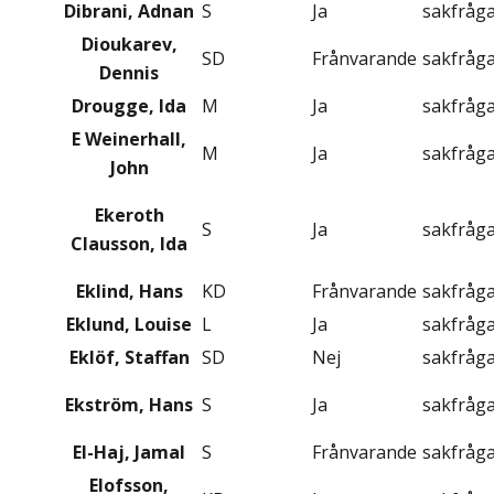
Dibrani, Adnan
S
Ja
sakfråg
Dioukarev,
SD
Frånvarande
sakfråg
Dennis
Drougge, Ida
M
Ja
sakfråg
E Weinerhall,
M
Ja
sakfråg
John
Ekeroth
S
Ja
sakfråg
Clausson, Ida
Eklind, Hans
KD
Frånvarande
sakfråg
Eklund, Louise
L
Ja
sakfråg
Eklöf, Staffan
SD
Nej
sakfråg
Ekström, Hans
S
Ja
sakfråg
El-Haj, Jamal
S
Frånvarande
sakfråg
Elofsson,