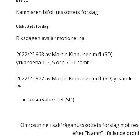
Beslut
:
Kammaren biföll utskottets förslag
Utskottets förslag
:
Riksdagen avslår motionerna
2022/23:968 av Martin Kinnunen m.fl. (SD)
yrkandena 1-3, 5 och 7-11 samt
2022/23:972 av Martin Kinnunen m.fl. (SD) yrkande
25.
Reservation
23
(
SD
)
Omröstning i sakfrågan
Utskottets förslag mot res
efter "Namn" i fallande ordn