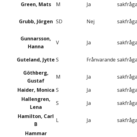
Green, Mats
M
Ja
sakfråg
Grubb, Jörgen
SD
Nej
sakfråg
Gunnarsson,
V
Ja
sakfråg
Hanna
Guteland, Jytte
S
Frånvarande
sakfråg
Göthberg,
M
Ja
sakfråg
Gustaf
Haider, Monica
S
Ja
sakfråg
Hallengren,
S
Ja
sakfråg
Lena
Hamilton, Carl
L
Ja
sakfråg
B
Hammar