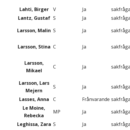
Lahti, Birger
V
Ja
sakfråg
Lantz, Gustaf
S
Ja
sakfråg
Larsson, Malin
S
Ja
sakfråg
Larsson, Stina
C
Ja
sakfråg
Larsson,
C
Ja
sakfråg
Mikael
Larsson, Lars
S
Ja
sakfråg
Mejern
Lasses, Anna
C
Frånvarande
sakfråg
Le Moine,
MP
Ja
sakfråg
Rebecka
Leghissa, Zara
S
Ja
sakfråg