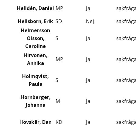
Helldén, Daniel
MP
Ja
sakfråg
Hellsborn, Erik
SD
Nej
sakfråg
Helmersson
Olsson,
S
Ja
sakfråg
Caroline
Hirvonen,
MP
Ja
sakfråg
Annika
Holmqvist,
S
Ja
sakfråg
Paula
Hornberger,
M
Ja
sakfråg
Johanna
Hovskär, Dan
KD
Ja
sakfråg