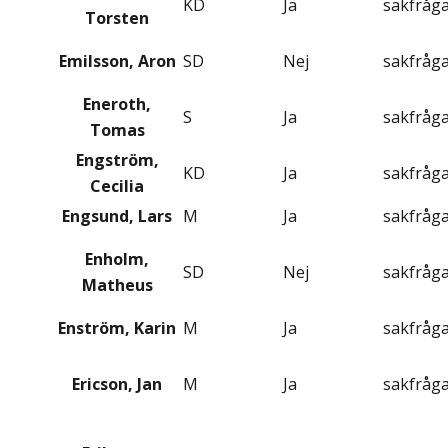
KD
Ja
sakfråg
Torsten
Emilsson, Aron
SD
Nej
sakfråg
Eneroth,
S
Ja
sakfråg
Tomas
Engström,
KD
Ja
sakfråg
Cecilia
Engsund, Lars
M
Ja
sakfråg
Enholm,
SD
Nej
sakfråg
Matheus
Enström, Karin
M
Ja
sakfråg
Ericson, Jan
M
Ja
sakfråg