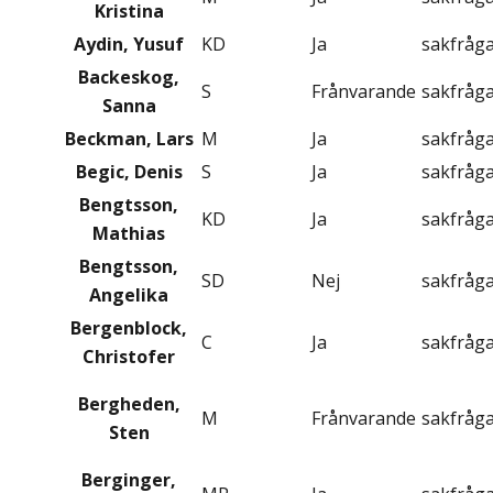
Kristina
Aydin, Yusuf
KD
Ja
sakfråg
Backeskog,
S
Frånvarande
sakfråg
Sanna
Beckman, Lars
M
Ja
sakfråg
Begic, Denis
S
Ja
sakfråg
Bengtsson,
KD
Ja
sakfråg
Mathias
Bengtsson,
SD
Nej
sakfråg
Angelika
Bergenblock,
C
Ja
sakfråg
Christofer
Bergheden,
M
Frånvarande
sakfråg
Sten
Berginger,