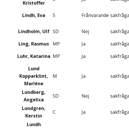
Kristoffer
Lindh, Eva
S
Frånvarande
sakfråg
Lindholm, Ulf
SD
Nej
sakfråg
Ling, Rasmus
MP
Ja
sakfråg
Luhr, Katarina
MP
Ja
sakfråg
Lund
Kopparklint,
M
Ja
sakfråg
Marléne
Lundberg,
SD
Nej
sakfråg
Angelica
Lundgren,
C
Ja
sakfråg
Kerstin
Lundh