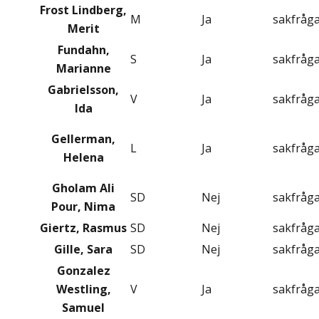
Frost Lindberg,
M
Ja
sakfråg
Merit
Fundahn,
S
Ja
sakfråg
Marianne
Gabrielsson,
V
Ja
sakfråg
Ida
Gellerman,
L
Ja
sakfråg
Helena
Gholam Ali
SD
Nej
sakfråg
Pour, Nima
Giertz, Rasmus
SD
Nej
sakfråg
Gille, Sara
SD
Nej
sakfråg
Gonzalez
Westling,
V
Ja
sakfråg
Samuel