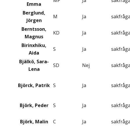
MP
Ja
sakfråg
Emma
Berglund,
M
Ja
sakfråg
Jörgen
Berntsson,
KD
Ja
sakfråg
Magnus
Birinxhiku,
S
Ja
sakfråg
Aida
Bjälkö, Sara-
SD
Nej
sakfråg
Lena
Björck, Patrik
S
Ja
sakfråg
Björk, Peder
S
Ja
sakfråg
Björk, Malin
C
Ja
sakfråg