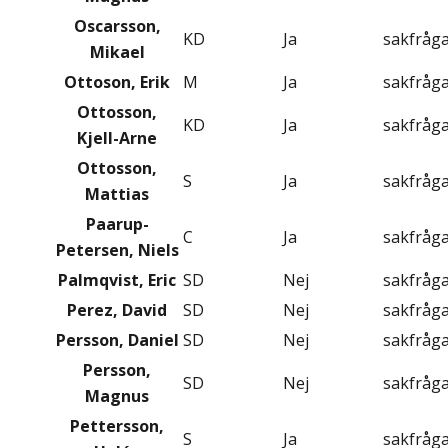
Oscarsson,
KD
Ja
sakfråg
Mikael
Ottoson, Erik
M
Ja
sakfråg
Ottosson,
KD
Ja
sakfråg
Kjell-Arne
Ottosson,
S
Ja
sakfråg
Mattias
Paarup-
C
Ja
sakfråg
Petersen, Niels
Palmqvist, Eric
SD
Nej
sakfråg
Perez, David
SD
Nej
sakfråg
Persson, Daniel
SD
Nej
sakfråg
Persson,
SD
Nej
sakfråg
Magnus
Pettersson,
S
Ja
sakfråg