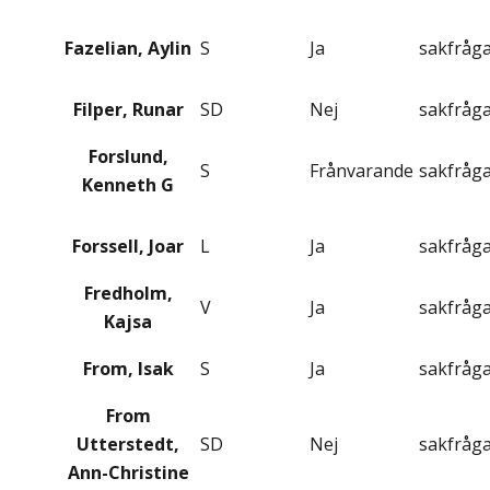
Fazelian, Aylin
S
Ja
sakfråg
Filper, Runar
SD
Nej
sakfråg
Forslund,
S
Frånvarande
sakfråg
Kenneth G
Forssell, Joar
L
Ja
sakfråg
Fredholm,
V
Ja
sakfråg
Kajsa
From, Isak
S
Ja
sakfråg
From
Utterstedt,
SD
Nej
sakfråg
Ann-Christine