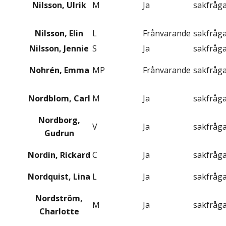
Nilsson, Ulrik
M
Ja
sakfråg
Nilsson, Elin
L
Frånvarande
sakfråg
Nilsson, Jennie
S
Ja
sakfråg
Nohrén, Emma
MP
Frånvarande
sakfråg
Nordblom, Carl
M
Ja
sakfråg
Nordborg,
V
Ja
sakfråg
Gudrun
Nordin, Rickard
C
Ja
sakfråg
Nordquist, Lina
L
Ja
sakfråg
Nordström,
M
Ja
sakfråg
Charlotte