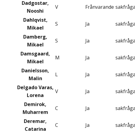
Dadgostar,
V
Frånvarande
sakfråg
Nooshi
Dahlqvist,
S
Ja
sakfråg
Mikael
Damberg,
S
Ja
sakfråg
Mikael
Damsgaard,
M
Ja
sakfråg
Mikael
Danielsson,
L
Ja
sakfråg
Malin
Delgado Varas,
V
Ja
sakfråg
Lorena
Demirok,
C
Ja
sakfråg
Muharrem
Deremar,
C
Ja
sakfråg
Catarina