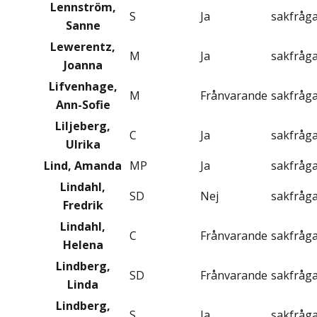
Lennström,
S
Ja
sakfråg
Sanne
Lewerentz,
M
Ja
sakfråg
Joanna
Lifvenhage,
M
Frånvarande
sakfråg
Ann-Sofie
Liljeberg,
C
Ja
sakfråg
Ulrika
Lind, Amanda
MP
Ja
sakfråg
Lindahl,
SD
Nej
sakfråg
Fredrik
Lindahl,
C
Frånvarande
sakfråg
Helena
Lindberg,
SD
Frånvarande
sakfråg
Linda
Lindberg,
S
Ja
sakfråg