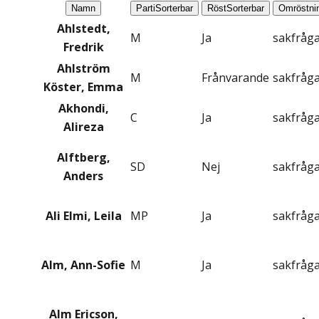
Namn
Parti
Sorterbar
Röst
Sorterbar
Omröstni
Ahlstedt,
M
Ja
sakfråg
Fredrik
Ahlström
M
Frånvarande
sakfråg
Köster, Emma
Akhondi,
C
Ja
sakfråg
Alireza
Alftberg,
SD
Nej
sakfråg
Anders
Ali Elmi, Leila
MP
Ja
sakfråg
Alm, Ann-Sofie
M
Ja
sakfråg
Alm Ericson,