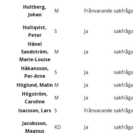
Hultberg,
M
Frånvarande
sakfråg
Johan
Hultqvist,
S
Ja
sakfråg
Peter
Hänel
Sandström,
M
Ja
sakfråg
Marie-Louise
Håkansson,
S
Ja
sakfråg
Per-Arne
Höglund, Malin
M
Ja
sakfråg
Högström,
M
Ja
sakfråg
Caroline
Isacsson, Lars
S
Frånvarande
sakfråg
Jacobsson,
KD
Ja
sakfråg
Magnus