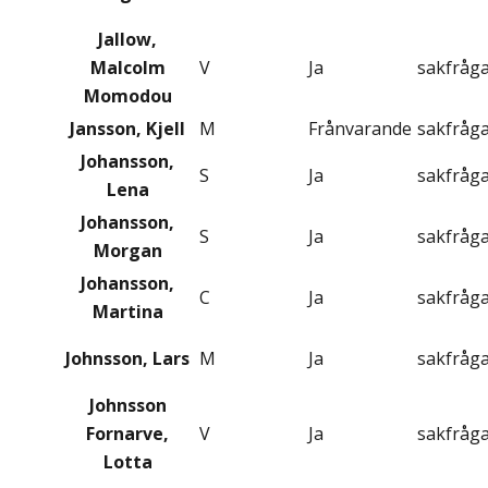
Jallow,
Malcolm
V
Ja
sakfråg
Momodou
Jansson, Kjell
M
Frånvarande
sakfråg
Johansson,
S
Ja
sakfråg
Lena
Johansson,
S
Ja
sakfråg
Morgan
Johansson,
C
Ja
sakfråg
Martina
Johnsson, Lars
M
Ja
sakfråg
Johnsson
Fornarve,
V
Ja
sakfråg
Lotta