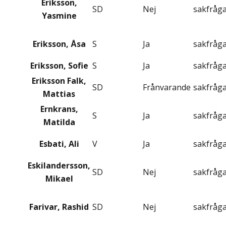
Eriksson,
SD
Nej
sakfråg
Yasmine
Eriksson, Åsa
S
Ja
sakfråg
Eriksson, Sofie
S
Ja
sakfråg
Eriksson Falk,
SD
Frånvarande
sakfråg
Mattias
Ernkrans,
S
Ja
sakfråg
Matilda
Esbati, Ali
V
Ja
sakfråg
Eskilandersson,
SD
Nej
sakfråg
Mikael
Farivar, Rashid
SD
Nej
sakfråg