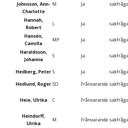
Johnsson, Ann-
M
Ja
sakfråg
Charlotte
Hannah,
L
Ja
sakfråg
Robert
Hansén,
MP
Ja
sakfråg
Camilla
Haraldsson,
S
Ja
sakfråg
Johanna
Hedberg, Peter
S
Ja
sakfråg
Hedlund, Roger
SD
Frånvarande
sakfråg
Heie, Ulrika
C
Frånvarande
sakfråg
Heindorff,
M
Frånvarande
sakfråg
Ulrika