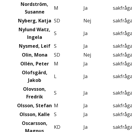
Nordström,
M
Ja
sakfråg
Susanne
Nyberg, Katja
SD
Nej
sakfråg
Nylund Watz,
S
Ja
sakfråg
Ingela
Nysmed, Leif
S
Ja
sakfråg
Olin, Mona
SD
Nej
sakfråg
Ollén, Peter
M
Ja
sakfråg
Olofsgård,
L
Ja
sakfråg
Jakob
Olovsson,
S
Ja
sakfråg
Fredrik
Olsson, Stefan
M
Ja
sakfråg
Olsson, Kalle
S
Ja
sakfråg
Oscarsson,
KD
Ja
sakfråg
Magnus