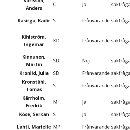
Karlsson,
C
Ja
sakfråg
Anders
Kasirga, Kadir
S
Frånvarande
sakfråg
Kihlström,
KD
Frånvarande
sakfråg
Ingemar
Kinnunen,
SD
Nej
sakfråg
Martin
Kronlid, Julia
SD
Frånvarande
sakfråg
Kronståhl,
S
Frånvarande
sakfråg
Tomas
Kärrholm,
M
Ja
sakfråg
Fredrik
Köse, Serkan
S
Ja
sakfråg
Lahti, Marielle
MP
Frånvarande
sakfråg