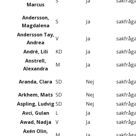
S
Ja
sakfråg
Marcus
Andersson,
S
Ja
sakfråg
Magdalena
Andersson Tay,
V
Ja
sakfråg
Andrea
André, Lili
KD
Ja
sakfråg
Anstrell,
M
Ja
sakfråg
Alexandra
Aranda, Clara
SD
Nej
sakfråg
Arkhem, Mats
SD
Nej
sakfråg
Aspling, Ludvig
SD
Nej
sakfråg
Avci, Gulan
L
Ja
sakfråg
Awad, Nadja
V
Ja
sakfråg
Axén Olin,
M
Ja
sakfråg