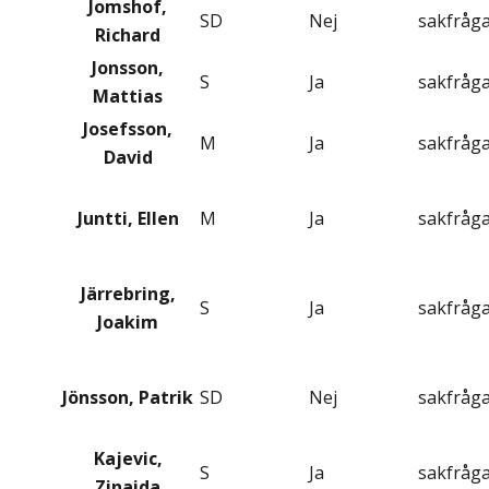
Jomshof,
SD
Nej
sakfråg
Richard
Jonsson,
S
Ja
sakfråg
Mattias
Josefsson,
M
Ja
sakfråg
David
Juntti, Ellen
M
Ja
sakfråg
Järrebring,
S
Ja
sakfråg
Joakim
Jönsson, Patrik
SD
Nej
sakfråg
Kajevic,
S
Ja
sakfråg
Zinaida