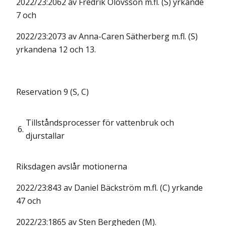
2022/23:2062 av Fredrik Olovsson m.fl. (S) yrkande
7 och
2022/23:2073 av Anna-Caren Sätherberg m.fl. (S)
yrkandena 12 och 13.
Reservation 9 (S, C)
Tillståndsprocesser för vattenbruk och
6.
djurstallar
Riksdagen avslår motionerna
2022/23:843 av Daniel Bäckström m.fl. (C) yrkande
47 och
2022/23:1865 av Sten Bergheden (M).