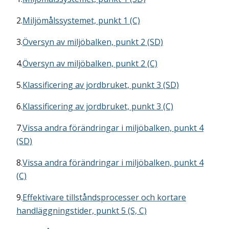
2.
Miljömålssystemet, punkt 1 (C)
3.
Översyn av miljöbalken, punkt 2 (SD)
4.
Översyn av miljöbalken, punkt 2 (C)
5.
Klassificering av jordbruket, punkt 3 (SD)
6.
Klassificering av jordbruket, punkt 3 (C)
7.
Vissa andra förändringar i miljöbalken, punkt 4
(SD)
8.
Vissa andra förändringar i miljöbalken, punkt 4
(C)
9.
Effektivare tillståndsprocesser och kortare
handläggningstider, punkt 5 (S, C)