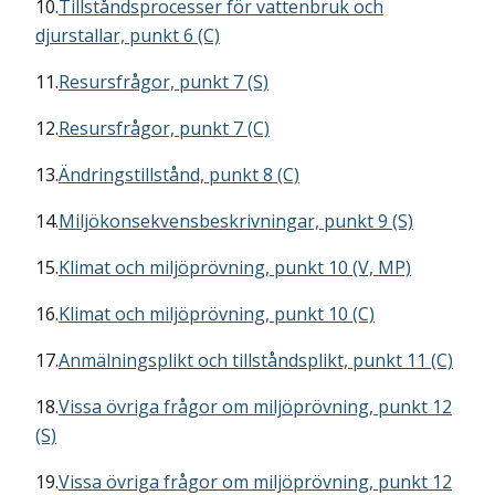
10.
Tillståndsprocesser för vattenbruk och
djurstallar, punkt 6 (C)
11.
Resursfrågor, punkt 7 (S)
12.
Resursfrågor, punkt 7 (C)
13.
Ändringstillstånd, punkt 8 (C)
14.
Miljökonsekvensbeskrivningar, punkt 9 (S)
15.
Klimat och miljöprövning, punkt 10 (V, MP)
16.
Klimat och miljöprövning, punkt 10 (C)
17.
Anmälningsplikt och tillståndsplikt, punkt 11 (C)
18.
Vissa övriga frågor om miljöprövning, punkt 12
(S)
19.
Vissa övriga frågor om miljöprövning, punkt 12