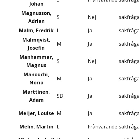
Johan
Magnusson,
S
Nej
sakfråg
Adrian
Malm, Fredrik
L
Ja
sakfråg
Malmqvist,
M
Ja
sakfråg
Josefin
Manhammar,
S
Nej
sakfråg
Magnus
Manouchi,
M
Ja
sakfråg
Noria
Marttinen,
SD
Ja
sakfråg
Adam
Meijer, Louise
M
Ja
sakfråg
Melin, Martin
L
Frånvarande
sakfråg