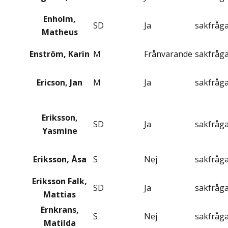
Enholm,
SD
Ja
sakfråg
Matheus
Enström, Karin
M
Frånvarande
sakfråg
Ericson, Jan
M
Ja
sakfråg
Eriksson,
SD
Ja
sakfråg
Yasmine
Eriksson, Åsa
S
Nej
sakfråg
Eriksson Falk,
SD
Ja
sakfråg
Mattias
Ernkrans,
S
Nej
sakfråg
Matilda