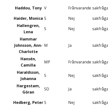
Haddou, Tony
V
Frånvarande
sakfråg
Haider, Monica
S
Nej
sakfråg
Hallengren,
S
Nej
sakfråg
Lena
Hammar
Johnsson, Ann-
M
Ja
sakfråg
Charlotte
Hansén,
MP
Frånvarande
sakfråg
Camilla
Haraldsson,
S
Nej
sakfråg
Johanna
Hargestam,
SD
Ja
sakfråg
Göran
Hedberg, Peter
S
Nej
sakfråg