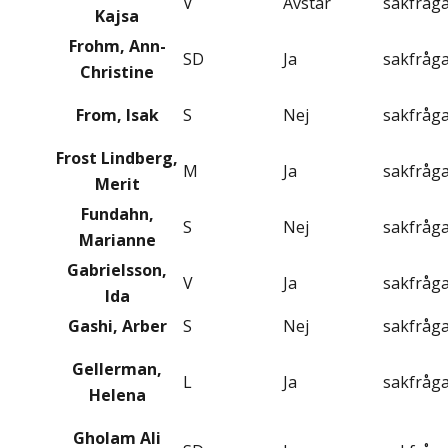
V
Avstår
sakfråg
Kajsa
Frohm, Ann-
SD
Ja
sakfråg
Christine
From, Isak
S
Nej
sakfråg
Frost Lindberg,
M
Ja
sakfråg
Merit
Fundahn,
S
Nej
sakfråg
Marianne
Gabrielsson,
V
Ja
sakfråg
Ida
Gashi, Arber
S
Nej
sakfråg
Gellerman,
L
Ja
sakfråg
Helena
Gholam Ali