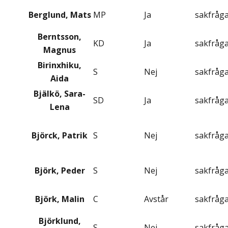
Berglund, Mats
MP
Ja
sakfråg
Berntsson,
KD
Ja
sakfråg
Magnus
Birinxhiku,
S
Nej
sakfråg
Aida
Bjälkö, Sara-
SD
Ja
sakfråg
Lena
Björck, Patrik
S
Nej
sakfråg
Björk, Peder
S
Nej
sakfråg
Björk, Malin
C
Avstår
sakfråg
Björklund,
S
Nej
sakfråg