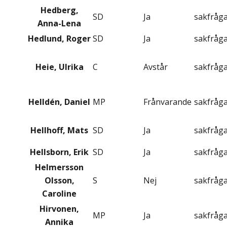
Hedberg,
SD
Ja
sakfråg
Anna-Lena
Hedlund, Roger
SD
Ja
sakfråg
Heie, Ulrika
C
Avstår
sakfråg
Helldén, Daniel
MP
Frånvarande
sakfråg
Hellhoff, Mats
SD
Ja
sakfråg
Hellsborn, Erik
SD
Ja
sakfråg
Helmersson
Olsson,
S
Nej
sakfråg
Caroline
Hirvonen,
MP
Ja
sakfråg
Annika