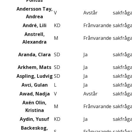
Pontus
Andersson Tay,
V
Avstår
sakfråg
Andrea
André, Lili
KD
Frånvarande
sakfråg
Anstrell,
M
Frånvarande
sakfråg
Alexandra
Aranda, Clara
SD
Ja
sakfråg
Arkhem, Mats
SD
Ja
sakfråg
Aspling, Ludvig
SD
Ja
sakfråg
Avci, Gulan
L
Ja
sakfråg
Awad, Nadja
V
Avstår
sakfråg
Axén Olin,
M
Frånvarande
sakfråg
Kristina
Aydin, Yusuf
KD
Ja
sakfråg
Backeskog,
S
Frånvarande
sakfråg