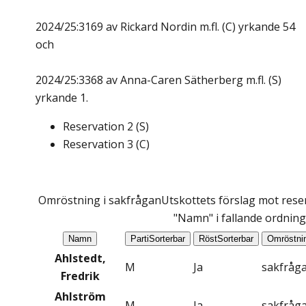
2024/25:3169 av Rickard Nordin m.fl. (C) yrkande 54
och
2024/25:3368 av Anna-Caren Sätherberg m.fl. (S)
yrkande 1.
Reservation
2
(
S
)
Reservation
3
(
C
)
Omröstning i sakfrågan
Utskottets förslag mot reser
"Namn" i fallande ordning
Namn
Parti
Sorterbar
Röst
Sorterbar
Omröstni
Ahlstedt,
M
Ja
sakfråg
Fredrik
Ahlström
M
Ja
sakfråg