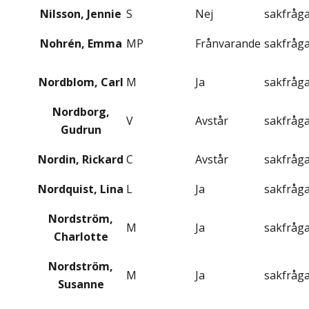
Nilsson, Jennie
S
Nej
sakfråg
Nohrén, Emma
MP
Frånvarande
sakfråg
Nordblom, Carl
M
Ja
sakfråg
Nordborg,
V
Avstår
sakfråg
Gudrun
Nordin, Rickard
C
Avstår
sakfråg
Nordquist, Lina
L
Ja
sakfråg
Nordström,
M
Ja
sakfråg
Charlotte
Nordström,
M
Ja
sakfråg
Susanne