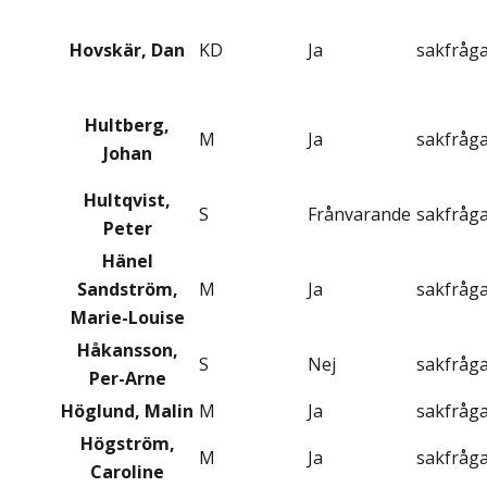
Hovskär, Dan
KD
Ja
sakfråg
Hultberg,
M
Ja
sakfråg
Johan
Hultqvist,
S
Frånvarande
sakfråg
Peter
Hänel
Sandström,
M
Ja
sakfråg
Marie-Louise
Håkansson,
S
Nej
sakfråg
Per-Arne
Höglund, Malin
M
Ja
sakfråg
Högström,
M
Ja
sakfråg
Caroline