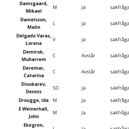
Damsgaard,
M
Ja
sakfråg
Mikael
Danielsson,
L
Ja
sakfråg
Malin
Delgado Varas,
V
Ja
sakfråg
Lorena
Demirok,
C
Avstår
sakfråg
Muharrem
Deremar,
C
Avstår
sakfråg
Catarina
Dioukarev,
SD
Ja
sakfråg
Dennis
Drougge, Ida
M
Ja
sakfråg
E Weinerhall,
M
Ja
sakfråg
John
Ekegren,
L
Ja
sakfråg