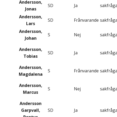
Andersson,
SD
Ja
sakfråg
Jonas
Andersson,
SD
Frånvarande
sakfråg
Lars
Andersson,
S
Nej
sakfråg
Johan
Andersson,
SD
Ja
sakfråg
Tobias
Andersson,
S
Frånvarande
sakfråg
Magdalena
Andersson,
S
Nej
sakfråg
Marcus
Andersson
Garpvall,
SD
Ja
sakfråg