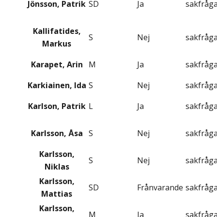
Jönsson, Patrik
SD
Ja
sakfråg
Kallifatides,
S
Nej
sakfråg
Markus
Karapet, Arin
M
Ja
sakfråg
Karkiainen, Ida
S
Nej
sakfråg
Karlson, Patrik
L
Ja
sakfråg
Karlsson, Åsa
S
Nej
sakfråg
Karlsson,
S
Nej
sakfråg
Niklas
Karlsson,
SD
Frånvarande
sakfråg
Mattias
Karlsson,
M
Ja
sakfråg