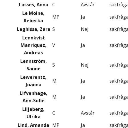
Lasses, Anna
C
Avstår
sakfråg
Le Moine,
MP
Ja
sakfråg
Rebecka
Leghissa, Zara
S
Nej
sakfråg
Lennkvist
Manriquez,
V
Ja
sakfråg
Andreas
Lennström,
S
Nej
sakfråg
Sanne
Lewerentz,
M
Ja
sakfråg
Joanna
Lifvenhage,
M
Ja
sakfråg
Ann-Sofie
Liljeberg,
C
Avstår
sakfråg
Ulrika
Lind, Amanda
MP
Ja
sakfråg