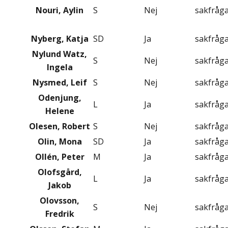
Nouri, Aylin
S
Nej
sakfråg
Nyberg, Katja
SD
Ja
sakfråg
Nylund Watz,
S
Nej
sakfråg
Ingela
Nysmed, Leif
S
Nej
sakfråg
Odenjung,
L
Ja
sakfråg
Helene
Olesen, Robert
S
Nej
sakfråg
Olin, Mona
SD
Ja
sakfråg
Ollén, Peter
M
Ja
sakfråg
Olofsgård,
L
Ja
sakfråg
Jakob
Olovsson,
S
Nej
sakfråg
Fredrik