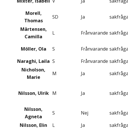
Mixter, Isabell
V
Ja
sakfråg
Morell,
SD
Ja
sakfråg
Thomas
Mårtensen,
L
Frånvarande
sakfråg
Camilla
Möller, Ola
S
Frånvarande
sakfråg
Naraghi, Laila
S
Frånvarande
sakfråg
Nicholson,
M
Ja
sakfråg
Marie
Nilsson, Ulrik
M
Ja
sakfråg
Nilsson,
S
Nej
sakfråg
Agneta
Nilsson, Elin
L
Ja
sakfråg