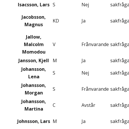
Isacsson, Lars
S
Nej
sakfråg
Jacobsson,
KD
Ja
sakfråg
Magnus
Jallow,
Malcolm
V
Frånvarande
sakfråg
Momodou
Jansson, Kjell
M
Ja
sakfråg
Johansson,
S
Nej
sakfråg
Lena
Johansson,
S
Frånvarande
sakfråg
Morgan
Johansson,
C
Avstår
sakfråg
Martina
Johnsson, Lars
M
Ja
sakfråg