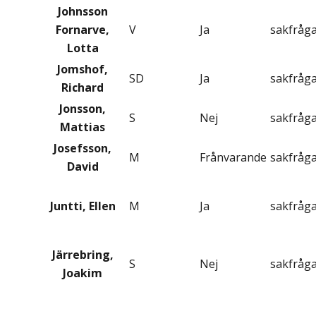
Johnsson
Fornarve,
V
Ja
sakfråg
Lotta
Jomshof,
SD
Ja
sakfråg
Richard
Jonsson,
S
Nej
sakfråg
Mattias
Josefsson,
M
Frånvarande
sakfråg
David
Juntti, Ellen
M
Ja
sakfråg
Järrebring,
S
Nej
sakfråg
Joakim