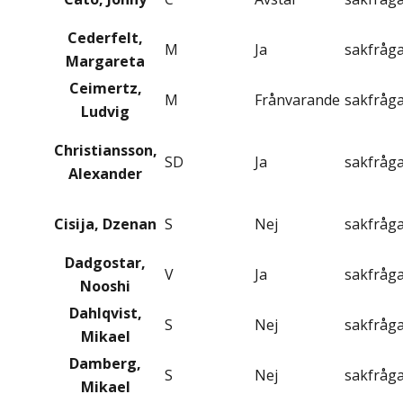
Cederfelt,
M
Ja
sakfråg
Margareta
Ceimertz,
M
Frånvarande
sakfråg
Ludvig
Christiansson,
SD
Ja
sakfråg
Alexander
Cisija, Dzenan
S
Nej
sakfråg
Dadgostar,
V
Ja
sakfråg
Nooshi
Dahlqvist,
S
Nej
sakfråg
Mikael
Damberg,
S
Nej
sakfråg
Mikael