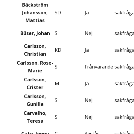
Bäckström
Johansson,
SD
Ja
sakfråg
Mattias
Büser, Johan
S
Nej
sakfråg
Carlsson,
KD
Ja
sakfråg
Christian
Carlsson, Rose-
S
Frånvarande
sakfråg
Marie
Carlsson,
M
Ja
sakfråg
Crister
Carlsson,
S
Nej
sakfråg
Gunilla
Carvalho,
S
Nej
sakfråg
Teresa
Cato, Jonny
C
Avstår
sakfråg