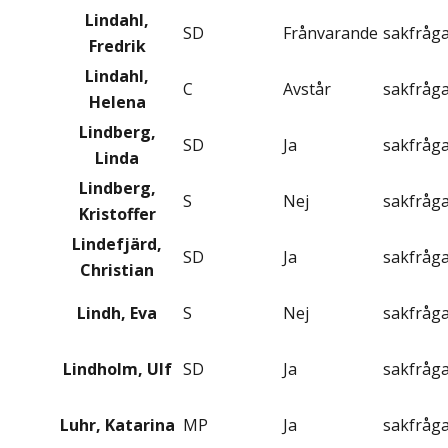
Lindahl,
SD
Frånvarande
sakfråg
Fredrik
Lindahl,
C
Avstår
sakfråg
Helena
Lindberg,
SD
Ja
sakfråg
Linda
Lindberg,
S
Nej
sakfråg
Kristoffer
Lindefjärd,
SD
Ja
sakfråg
Christian
Lindh, Eva
S
Nej
sakfråg
Lindholm, Ulf
SD
Ja
sakfråg
Luhr, Katarina
MP
Ja
sakfråg