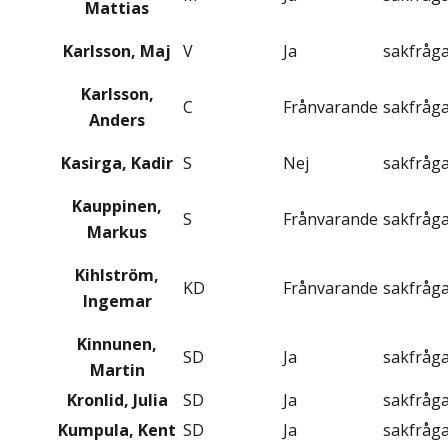
Mattias
Karlsson, Maj
V
Ja
sakfråg
Karlsson,
C
Frånvarande
sakfråg
Anders
Kasirga, Kadir
S
Nej
sakfråg
Kauppinen,
S
Frånvarande
sakfråg
Markus
Kihlström,
KD
Frånvarande
sakfråg
Ingemar
Kinnunen,
SD
Ja
sakfråg
Martin
Kronlid, Julia
SD
Ja
sakfråg
Kumpula, Kent
SD
Ja
sakfråg