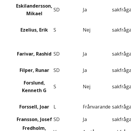
Eskilandersson,
SD
Ja
sakfråg
Mikael
Ezelius, Erik
S
Nej
sakfråg
Farivar, Rashid
SD
Ja
sakfråg
Filper, Runar
SD
Ja
sakfråg
Forslund,
S
Nej
sakfråg
Kenneth G
Forssell, Joar
L
Frånvarande
sakfråg
Fransson, Josef
SD
Ja
sakfråg
Fredholm,