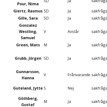
SD
Ja
sakfråg
Pour, Nima
Giertz, Rasmus
SD
Ja
sakfråg
Gille, Sara
SD
Ja
sakfråg
Gonzalez
Westling,
V
Avstår
sakfråg
Samuel
Green, Mats
M
Ja
sakfråg
Grubb, Jörgen
SD
Ja
sakfråg
Gunnarsson,
V
Frånvarande
sakfråg
Hanna
Guteland, Jytte
S
Nej
sakfråg
Göthberg,
M
Ja
sakfråg
Gustaf