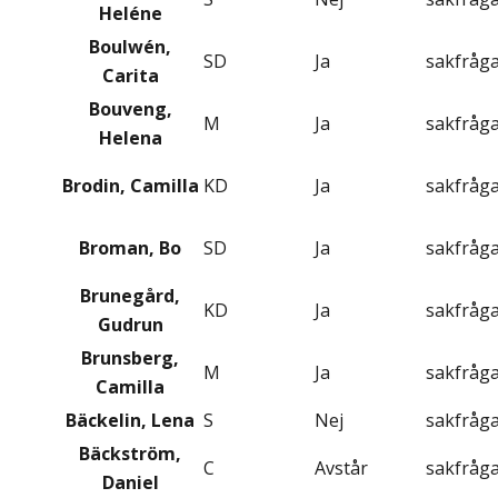
Heléne
Boulwén,
SD
Ja
sakfråg
Carita
Bouveng,
M
Ja
sakfråg
Helena
Brodin, Camilla
KD
Ja
sakfråg
Broman, Bo
SD
Ja
sakfråg
Brunegård,
KD
Ja
sakfråg
Gudrun
Brunsberg,
M
Ja
sakfråg
Camilla
Bäckelin, Lena
S
Nej
sakfråg
Bäckström,
C
Avstår
sakfråg
Daniel