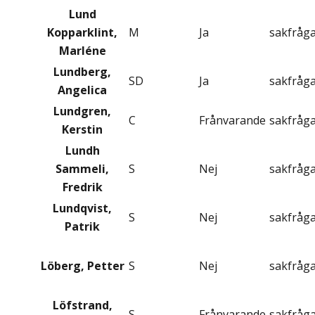
Lund
Kopparklint,
M
Ja
sakfråg
Marléne
Lundberg,
SD
Ja
sakfråg
Angelica
Lundgren,
C
Frånvarande
sakfråg
Kerstin
Lundh
Sammeli,
S
Nej
sakfråg
Fredrik
Lundqvist,
S
Nej
sakfråg
Patrik
Löberg, Petter
S
Nej
sakfråg
Löfstrand,
S
Frånvarande
sakfråg