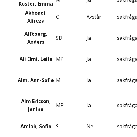
Köster, Emma
Akhondi,
C
Avstår
sakfråg
Alireza
Alftberg,
SD
Ja
sakfråg
Anders
Ali Elmi, Leila
MP
Ja
sakfråg
Alm, Ann-Sofie
M
Ja
sakfråg
Alm Ericson,
MP
Ja
sakfråg
Janine
Amloh, Sofia
S
Nej
sakfråg