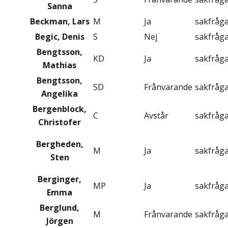
Sanna
Beckman, Lars
M
Ja
sakfråg
Begic, Denis
S
Nej
sakfråg
Bengtsson,
KD
Ja
sakfråg
Mathias
Bengtsson,
SD
Frånvarande
sakfråg
Angelika
Bergenblock,
C
Avstår
sakfråg
Christofer
Bergheden,
M
Ja
sakfråg
Sten
Berginger,
MP
Ja
sakfråg
Emma
Berglund,
M
Frånvarande
sakfråg
Jörgen