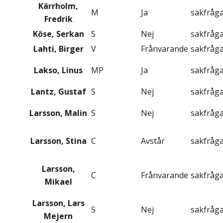
Kärrholm,
M
Ja
sakfråg
Fredrik
Köse, Serkan
S
Nej
sakfråg
Lahti, Birger
V
Frånvarande
sakfråg
Lakso, Linus
MP
Ja
sakfråg
Lantz, Gustaf
S
Nej
sakfråg
Larsson, Malin
S
Nej
sakfråg
Larsson, Stina
C
Avstår
sakfråg
Larsson,
C
Frånvarande
sakfråg
Mikael
Larsson, Lars
S
Nej
sakfråg
Mejern