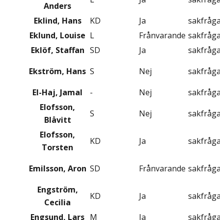
Anders
Eklind, Hans
KD
Ja
sakfråg
Eklund, Louise
L
Frånvarande
sakfråg
Eklöf, Staffan
SD
Ja
sakfråg
Ekström, Hans
S
Nej
sakfråg
El-Haj, Jamal
-
Nej
sakfråg
Elofsson,
S
Nej
sakfråg
Blåvitt
Elofsson,
KD
Ja
sakfråg
Torsten
Emilsson, Aron
SD
Frånvarande
sakfråg
Engström,
KD
Ja
sakfråg
Cecilia
Engsund, Lars
M
Ja
sakfråg