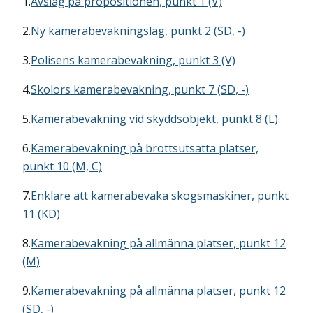
1.
Avslag på propositionen, punkt 1 (V)
2.
Ny kamerabevakningslag, punkt 2 (SD, -)
3.
Polisens kamerabevakning, punkt 3 (V)
4.
Skolors kamerabevakning, punkt 7 (SD, -)
5.
Kamerabevakning vid skyddsobjekt, punkt 8 (L)
6.
Kamerabevakning på brottsutsatta platser,
punkt 10 (M, C)
7.
Enklare att kamerabevaka skogsmaskiner, punkt
11 (KD)
8.
Kamerabevakning på allmänna platser, punkt 12
(M)
9.
Kamerabevakning på allmänna platser, punkt 12
(SD, -)