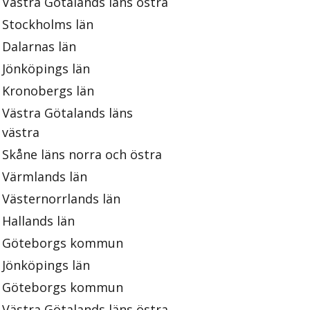
Västra Götalands läns östra
Stockholms län
Dalarnas län
Jönköpings län
Kronobergs län
Västra Götalands läns
västra
Skåne läns norra och östra
Värmlands län
Västernorrlands län
Hallands län
Göteborgs kommun
Jönköpings län
Göteborgs kommun
Västra Götalands läns östra