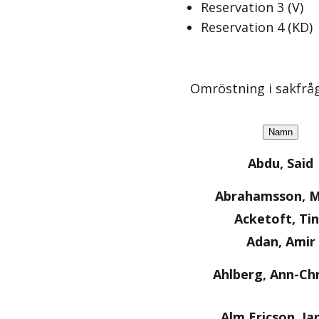
Reservation
3
(
V
)
Reservation
4
(
KD
)
Omröstning i sakfrå
Namn
Abdu, Said
Abrahamsson, M
Acketoft, Ti
Adan, Amir
Ahlberg, Ann-Chr
Alm Ericson, Ja