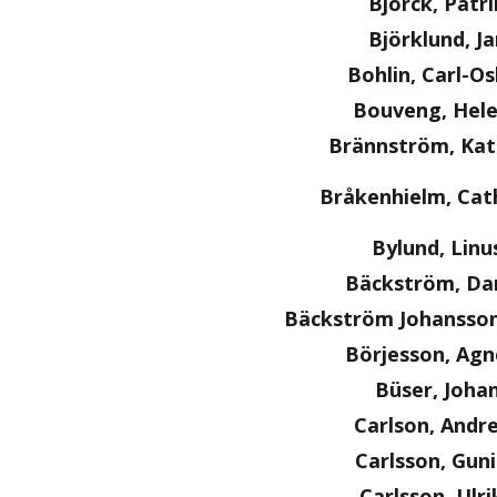
Björck, Patri
Björklund, Ja
Bohlin, Carl-O
Bouveng, Hel
Brännström, Kat
Bråkenhielm, Cat
Bylund, Linu
Bäckström, Dan
Bäckström Johansson
Börjesson, Agn
Büser, Joha
Carlson, Andr
Carlsson, Guni
Carlsson, Ulri