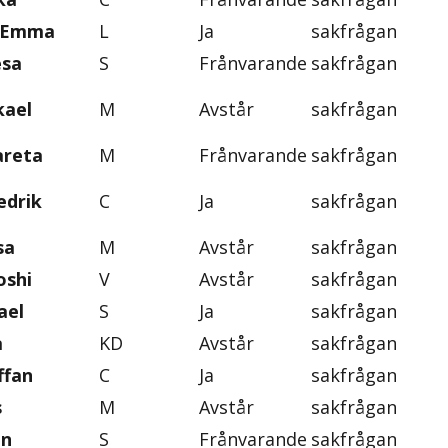
, Emma
L
Ja
sakfrågan
esa
S
Frånvarande
sakfrågan
kael
M
Avstår
sakfrågan
areta
M
Frånvarande
sakfrågan
edrik
C
Ja
sakfrågan
sa
M
Avstår
sakfrågan
oshi
V
Avstår
sakfrågan
ael
S
Ja
sakfrågan
a
KD
Avstår
sakfrågan
ffan
C
Ja
sakfrågan
s
M
Avstår
sakfrågan
an
S
Frånvarande
sakfrågan