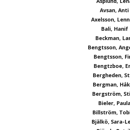
Asplund, Len
Avsan, Anti
Axelsson, Lenn
Bali, Hanif
Beckman, La
Bengtsson, Ange
Bengtsson, Fi
Bengtzboe, Er
Bergheden, S
Bergman, Håk
Bergström, St
Bieler, Paul
Billström, Tob
Bjälkö, Sara-L