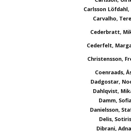
Carlsson Löfdahl
Carvalho, Ter
Cederbratt, Mi
Cederfelt, Marg
Christensson, Fr
Coenraads, Å
Dadgostar, No
Dahlqvist, Mik
Damm, Sofi
Danielsson, Sta
Delis, Sotiri
Dibrani, Adn