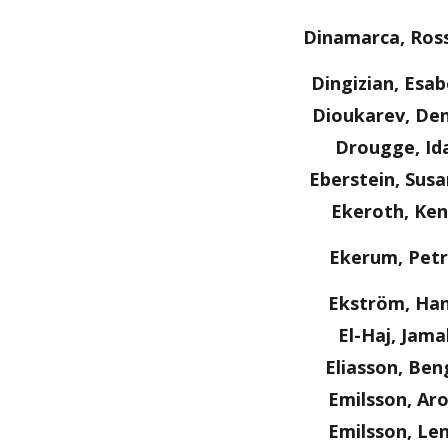
Dinamarca, Ros
Dingizian, Esab
Dioukarev, Den
Drougge, Id
Eberstein, Sus
Ekeroth, Ken
Ekerum, Pet
Ekström, Ha
El-Haj, Jama
Eliasson, Ben
Emilsson, Ar
Emilsson, Le