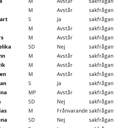
a
M
Avstår
sakfrågan
M
Avstår
sakfrågan
art
S
Ja
sakfrågan
M
Avstår
sakfrågan
rs
M
Avstår
sakfrågan
lika
SD
Nej
sakfrågan
nn
M
Avstår
sakfrågan
ik
M
Avstår
sakfrågan
ten
M
Avstår
sakfrågan
an
S
Ja
sakfrågan
ina
MP
Avstår
sakfrågan
a
SD
Nej
sakfrågan
ias
M
Frånvarande
sakfrågan
ena
SD
Nej
sakfrågan