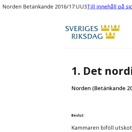
Norden Betänkande 2016/17:UU3
Till innehåll på s
1. Det nor
Norden (Betänkande 20
Beslut
:
Kammaren biföll utskot