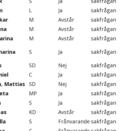
k
S
Ja
sakfrågan
n
L
Ja
sakfrågan
skar
M
Avstår
sakfrågan
ena
M
Avstår
sakfrågan
arina
M
Avstår
sakfrågan
harina
S
Ja
sakfrågan
s
SD
Nej
sakfrågan
iel
C
Ja
sakfrågan
, Mattias
SD
Nej
sakfrågan
eta
MP
Ja
sakfrågan
n
S
Ja
sakfrågan
eas
KD
Avstår
sakfrågan
lla
S
Frånvarande
sakfrågan
ka
C
Frånvarande
sakfrågan