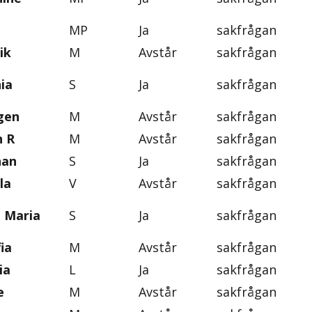
MP
Ja
sakfrågan
ik
M
Avstår
sakfrågan
ia
S
Ja
sakfrågan
gen
M
Avstår
sakfrågan
n R
M
Avstår
sakfrågan
han
S
Ja
sakfrågan
la
V
Avstår
sakfrågan
, Maria
S
Ja
sakfrågan
ia
M
Avstår
sakfrågan
ia
L
Ja
sakfrågan
e
M
Avstår
sakfrågan