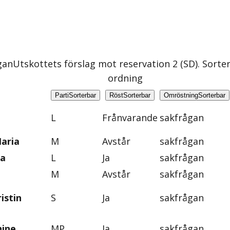
gan
Utskottets förslag mot reservation 2 (SD)
. Sorte
ordning
Parti
Sorterbar
Röst
Sorterbar
Omröstning
Sorterbar
L
Frånvarande
sakfrågan
aria
M
Avstår
sakfrågan
na
L
Ja
sakfrågan
M
Avstår
sakfrågan
istin
S
Ja
sakfrågan
nine
MP
Ja
sakfrågan