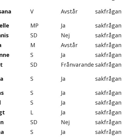
sana
V
Avstår
sakfrågan
elle
MP
Ja
sakfrågan
nis
SD
Nej
sakfrågan
a
M
Avstår
sakfrågan
anne
S
Ja
sakfrågan
t
SD
Frånvarande
sakfrågan
ra
S
Ja
sakfrågan
ns
S
Ja
sakfrågan
l
S
Ja
sakfrågan
gt
L
Ja
sakfrågan
on
SD
Nej
sakfrågan
na
S
Ja
sakfrågan