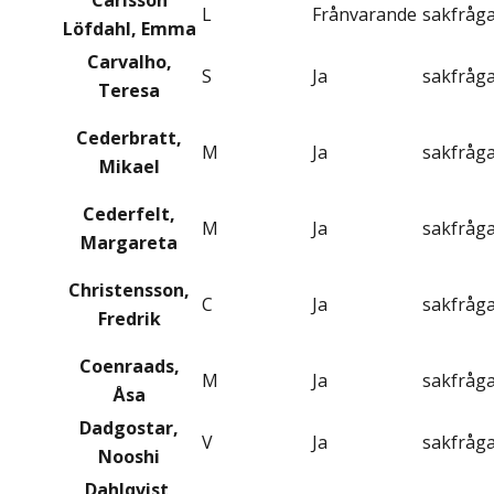
Carlsson
L
Frånvarande
sakfråg
Löfdahl, Emma
Carvalho,
S
Ja
sakfråg
Teresa
Cederbratt,
M
Ja
sakfråg
Mikael
Cederfelt,
M
Ja
sakfråg
Margareta
Christensson,
C
Ja
sakfråg
Fredrik
Coenraads,
M
Ja
sakfråg
Åsa
Dadgostar,
V
Ja
sakfråg
Nooshi
Dahlqvist,