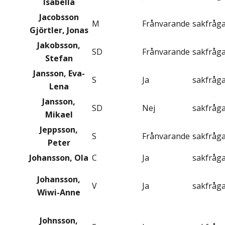
Isabella
Jacobsson
M
Frånvarande
sakfråg
Gjörtler, Jonas
Jakobsson,
SD
Frånvarande
sakfråg
Stefan
Jansson, Eva-
S
Ja
sakfråg
Lena
Jansson,
SD
Nej
sakfråg
Mikael
Jeppsson,
S
Frånvarande
sakfråg
Peter
Johansson, Ola
C
Ja
sakfråg
Johansson,
V
Ja
sakfråg
Wiwi-Anne
Johnsson,