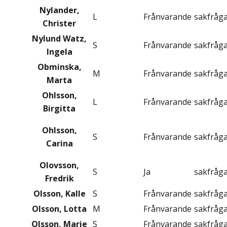
Nylander,
L
Frånvarande
sakfråg
Christer
Nylund Watz,
S
Frånvarande
sakfråg
Ingela
Obminska,
M
Frånvarande
sakfråg
Marta
Ohlsson,
L
Frånvarande
sakfråg
Birgitta
Ohlsson,
S
Frånvarande
sakfråg
Carina
Olovsson,
S
Ja
sakfråg
Fredrik
Olsson, Kalle
S
Frånvarande
sakfråg
Olsson, Lotta
M
Frånvarande
sakfråg
Olsson, Marie
S
Frånvarande
sakfråg