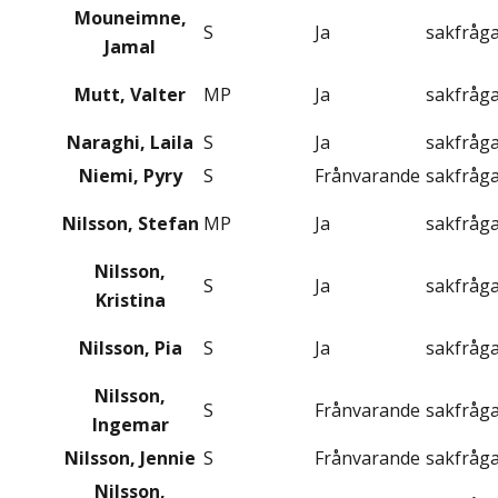
Mouneimne,
S
Ja
sakfråg
Jamal
Mutt, Valter
MP
Ja
sakfråg
Naraghi, Laila
S
Ja
sakfråg
Niemi, Pyry
S
Frånvarande
sakfråg
Nilsson, Stefan
MP
Ja
sakfråg
Nilsson,
S
Ja
sakfråg
Kristina
Nilsson, Pia
S
Ja
sakfråg
Nilsson,
S
Frånvarande
sakfråg
Ingemar
Nilsson, Jennie
S
Frånvarande
sakfråg
Nilsson,