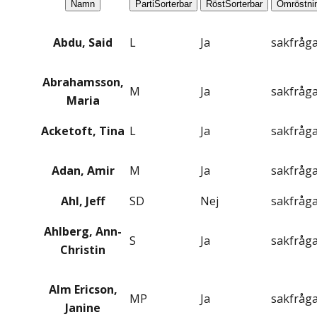
Namn
Parti
Sorterbar
Röst
Sorterbar
Omröstni
Abdu, Said
L
Ja
sakfråg
Abrahamsson,
M
Ja
sakfråg
Maria
Acketoft, Tina
L
Ja
sakfråg
Adan, Amir
M
Ja
sakfråg
Ahl, Jeff
SD
Nej
sakfråg
Ahlberg, Ann-
S
Ja
sakfråg
Christin
Alm Ericson,
MP
Ja
sakfråg
Janine