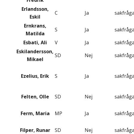
Fredrik
Erlandsson,
C
Ja
sakfråg
Eskil
Ernkrans,
S
Ja
sakfråg
Matilda
Esbati, Ali
V
Ja
sakfråg
Eskilandersson,
SD
Nej
sakfråg
Mikael
Ezelius, Erik
S
Ja
sakfråg
Felten, Olle
SD
Nej
sakfråg
Ferm, Maria
MP
Ja
sakfråg
Filper, Runar
SD
Nej
sakfråg