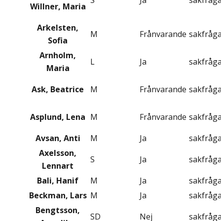
S
Ja
sakfråg
Willner, Maria
Arkelsten,
M
Frånvarande
sakfråg
Sofia
Arnholm,
L
Ja
sakfråg
Maria
Ask, Beatrice
M
Frånvarande
sakfråg
Asplund, Lena
M
Frånvarande
sakfråg
Avsan, Anti
M
Ja
sakfråg
Axelsson,
S
Ja
sakfråg
Lennart
Bali, Hanif
M
Ja
sakfråg
Beckman, Lars
M
Ja
sakfråg
Bengtsson,
SD
Nej
sakfråg