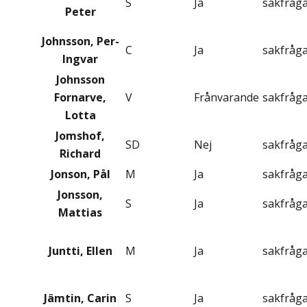
S
Ja
sakfråg
Peter
Johnsson, Per-
C
Ja
sakfråg
Ingvar
Johnsson
Fornarve,
V
Frånvarande
sakfråg
Lotta
Jomshof,
SD
Nej
sakfråg
Richard
Jonson, Pål
M
Ja
sakfråg
Jonsson,
S
Ja
sakfråg
Mattias
Juntti, Ellen
M
Ja
sakfråg
Jämtin, Carin
S
Ja
sakfråg