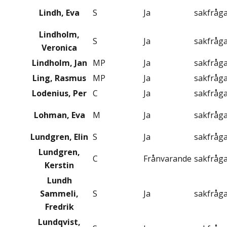
Lindh, Eva
S
Ja
sakfråg
Lindholm,
S
Ja
sakfråg
Veronica
Lindholm, Jan
MP
Ja
sakfråg
Ling, Rasmus
MP
Ja
sakfråg
Lodenius, Per
C
Ja
sakfråg
Lohman, Eva
M
Ja
sakfråg
Lundgren, Elin
S
Ja
sakfråg
Lundgren,
C
Frånvarande
sakfråg
Kerstin
Lundh
Sammeli,
S
Ja
sakfråg
Fredrik
Lundqvist,