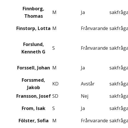
Finnborg,
M
Ja
sakfråg
Thomas
Finstorp, Lotta
M
Frånvarande
sakfråg
Forslund,
S
Frånvarande
sakfråg
Kenneth G
Forssell, Johan
M
Ja
sakfråg
Forssmed,
KD
Avstår
sakfråg
Jakob
Fransson, Josef
SD
Nej
sakfråg
From, Isak
S
Ja
sakfråg
Fölster, Sofia
M
Frånvarande
sakfråg