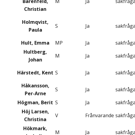
Barenfeld,
M
Ja
sakfråg
Christian
Holmqvist,
S
Ja
sakfråg
Paula
Hult, Emma
MP
Ja
sakfråg
Hultberg,
M
Ja
sakfråg
Johan
Härstedt, Kent
S
Ja
sakfråg
Håkansson,
S
Ja
sakfråg
Per-Arne
Högman, Berit
S
Ja
sakfråg
Höj Larsen,
V
Frånvarande
sakfråg
Christina
Hökmark,
M
Ja
sakfråg