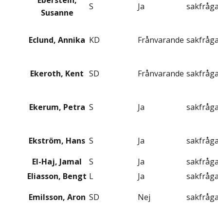
Eberstein,
S
Ja
sakfråg
Susanne
Eclund, Annika
KD
Frånvarande
sakfråg
Ekeroth, Kent
SD
Frånvarande
sakfråg
Ekerum, Petra
S
Ja
sakfråg
Ekström, Hans
S
Ja
sakfråg
El-Haj, Jamal
S
Ja
sakfråg
Eliasson, Bengt
L
Ja
sakfråg
Emilsson, Aron
SD
Nej
sakfråg