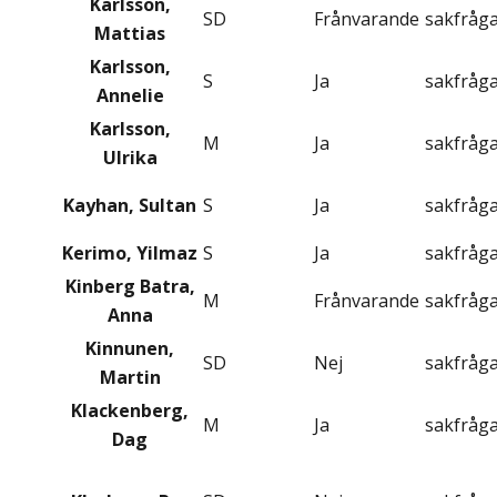
Karlsson,
SD
Frånvarande
sakfråg
Mattias
Karlsson,
S
Ja
sakfråg
Annelie
Karlsson,
M
Ja
sakfråg
Ulrika
Kayhan, Sultan
S
Ja
sakfråg
Kerimo, Yilmaz
S
Ja
sakfråg
Kinberg Batra,
M
Frånvarande
sakfråg
Anna
Kinnunen,
SD
Nej
sakfråg
Martin
Klackenberg,
M
Ja
sakfråg
Dag