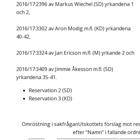
2016/17:2396 av Markus Wiechel (SD) yrkandena 1
och 2,
2016/17:3302 av Aron Modig m.fl. (KD) yrkandena
40-42,
2016/17:3324 av Jan Ericson m.fl. (M) yrkande 2 och
2016/17:3409 av Jimmie Åkesson m.fl. (SD)
yrkandena 35-41.
Reservation
2
(
SD
)
Reservation
3
(
KD
)
Omröstning i sakfrågan
Utskottets förslag mot res
efter "Namn" i fallande ordn