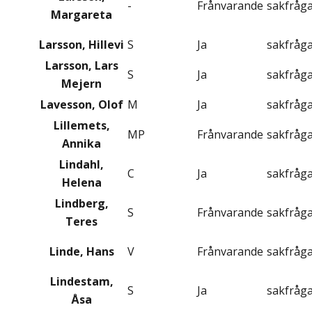
-
Frånvarande
sakfråg
Margareta
Larsson, Hillevi
S
Ja
sakfråg
Larsson, Lars
S
Ja
sakfråg
Mejern
Lavesson, Olof
M
Ja
sakfråg
Lillemets,
MP
Frånvarande
sakfråg
Annika
Lindahl,
C
Ja
sakfråg
Helena
Lindberg,
S
Frånvarande
sakfråg
Teres
Linde, Hans
V
Frånvarande
sakfråg
Lindestam,
S
Ja
sakfråg
Åsa