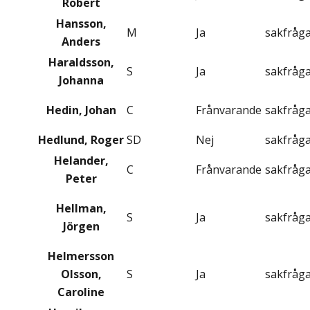
Robert
Hansson,
M
Ja
sakfråg
Anders
Haraldsson,
S
Ja
sakfråg
Johanna
Hedin, Johan
C
Frånvarande
sakfråg
Hedlund, Roger
SD
Nej
sakfråg
Helander,
C
Frånvarande
sakfråg
Peter
Hellman,
S
Ja
sakfråg
Jörgen
Helmersson
Olsson,
S
Ja
sakfråg
Caroline