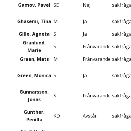
Gamov, Pavel
SD
Nej
sakfråg
Ghasemi, Tina
M
Ja
sakfråg
Gille, Agneta
S
Ja
sakfråg
Granlund,
S
Frånvarande
sakfråg
Marie
Green, Mats
M
Frånvarande
sakfråg
Green, Monica
S
Ja
sakfråg
Gunnarsson,
S
Frånvarande
sakfråg
Jonas
Gunther,
KD
Avstår
sakfråg
Penilla