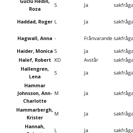
Güclü Hedin,
S
Ja
sakfråg
Roza
Haddad, Roger
L
Ja
sakfråg
Hagwall, Anna
-
Frånvarande
sakfråg
Haider, Monica
S
Ja
sakfråg
Halef, Robert
KD
Avstår
sakfråg
Hallengren,
S
Ja
sakfråg
Lena
Hammar
Johnsson, Ann-
M
Ja
sakfråg
Charlotte
Hammarbergh,
M
Ja
sakfråg
Krister
Hannah,
L
Ja
sakfråg