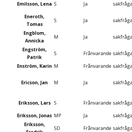
Emilsson, Lena
S
Ja
sakfråg
Eneroth,
S
Ja
sakfråg
Tomas
Engblom,
M
Ja
sakfråg
Annicka
Engström,
S
Frånvarande
sakfråg
Patrik
Enström, Karin
M
Frånvarande
sakfråg
Ericson, Jan
M
Ja
sakfråg
Eriksson, Lars
S
Frånvarande
sakfråg
Eriksson, Jonas
MP
Ja
sakfråg
Eriksson,
SD
Frånvarande
sakfråg