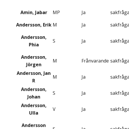
Amin, Jabar
MP
Ja
sakfråg
Andersson, Erik
M
Ja
sakfråg
Andersson,
S
Ja
sakfråg
Phia
Andersson,
M
Frånvarande
sakfråg
Jörgen
Andersson, Jan
M
Ja
sakfråg
R
Andersson,
S
Ja
sakfråg
Johan
Andersson,
V
Ja
sakfråg
Ulla
Andersson