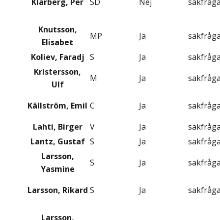
Klarberg, Per
SD
Nej
sakfråg
Knutsson,
MP
Ja
sakfråg
Elisabet
Koliev, Faradj
S
Ja
sakfråg
Kristersson,
M
Ja
sakfråg
Ulf
Källström, Emil
C
Ja
sakfråg
Lahti, Birger
V
Ja
sakfråg
Lantz, Gustaf
S
Ja
sakfråg
Larsson,
S
Ja
sakfråg
Yasmine
Larsson, Rikard
S
Ja
sakfråg
Larsson,