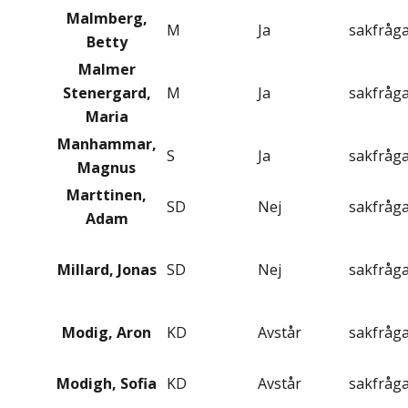
Malmberg,
M
Ja
sakfråg
Betty
Malmer
Stenergard,
M
Ja
sakfråg
Maria
Manhammar,
S
Ja
sakfråg
Magnus
Marttinen,
SD
Nej
sakfråg
Adam
Millard, Jonas
SD
Nej
sakfråg
Modig, Aron
KD
Avstår
sakfråg
Modigh, Sofia
KD
Avstår
sakfråg