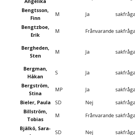
Angelika
Bengtsson,
M
Ja
sakfråg
Finn
Bengtzboe,
M
Frånvarande
sakfråg
Erik
Bergheden,
M
Ja
sakfråg
Sten
Bergman,
S
Ja
sakfråg
Håkan
Bergström,
MP
Ja
sakfråg
Stina
Bieler, Paula
SD
Nej
sakfråg
Billström,
M
Frånvarande
sakfråg
Tobias
Bjälkö, Sara-
SD
Nej
sakfråg