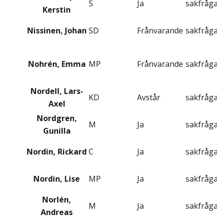
S
Ja
sakfråg
Kerstin
Nissinen, Johan
SD
Frånvarande
sakfråg
Nohrén, Emma
MP
Frånvarande
sakfråg
Nordell, Lars-
KD
Avstår
sakfråg
Axel
Nordgren,
M
Ja
sakfråg
Gunilla
Nordin, Rickard
C
Ja
sakfråg
Nordin, Lise
MP
Ja
sakfråg
Norlén,
M
Ja
sakfråg
Andreas