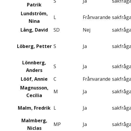
S
Ja
sakfråg
Patrik
Lundström,
L
Frånvarande
sakfråg
Nina
Lång, David
SD
Nej
sakfråg
Löberg, Petter
S
Ja
sakfråg
Lönnberg,
S
Ja
sakfråg
Anders
Lööf, Annie
C
Frånvarande
sakfråg
Magnusson,
M
Ja
sakfråg
Cecilia
Malm, Fredrik
L
Ja
sakfråg
Malmberg,
MP
Ja
sakfråg
Niclas