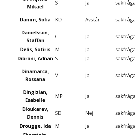
S
Ja
sakfråg
Mikael
Damm, Sofia
KD
Avstår
sakfråg
Danielsson,
C
Ja
sakfråg
Staffan
Delis, Sotiris
M
Ja
sakfråg
Dibrani, Adnan
S
Ja
sakfråg
Dinamarca,
V
Ja
sakfråg
Rossana
Dingizian,
MP
Ja
sakfråg
Esabelle
Dioukarev,
SD
Nej
sakfråg
Dennis
Drougge, Ida
M
Ja
sakfråg