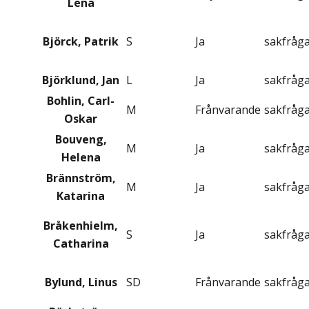
Lena
Björck, Patrik
S
Ja
sakfråg
Björklund, Jan
L
Ja
sakfråg
Bohlin, Carl-
M
Frånvarande
sakfråg
Oskar
Bouveng,
M
Ja
sakfråg
Helena
Brännström,
M
Ja
sakfråg
Katarina
Bråkenhielm,
S
Ja
sakfråg
Catharina
Bylund, Linus
SD
Frånvarande
sakfråg