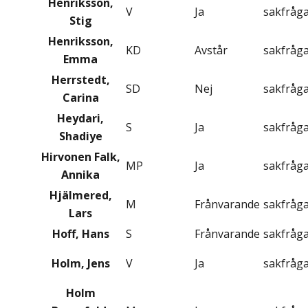
Henriksson,
V
Ja
sakfråg
Stig
Henriksson,
KD
Avstår
sakfråg
Emma
Herrstedt,
SD
Nej
sakfråg
Carina
Heydari,
S
Ja
sakfråg
Shadiye
Hirvonen Falk,
MP
Ja
sakfråg
Annika
Hjälmered,
M
Frånvarande
sakfråg
Lars
Hoff, Hans
S
Frånvarande
sakfråg
Holm, Jens
V
Ja
sakfråg
Holm