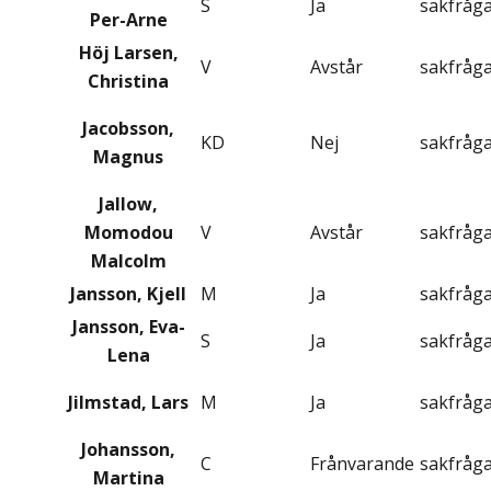
S
Ja
sakfråg
Per-Arne
Höj Larsen,
V
Avstår
sakfråg
Christina
Jacobsson,
KD
Nej
sakfråg
Magnus
Jallow,
Momodou
V
Avstår
sakfråg
Malcolm
Jansson, Kjell
M
Ja
sakfråg
Jansson, Eva-
S
Ja
sakfråg
Lena
Jilmstad, Lars
M
Ja
sakfråg
Johansson,
C
Frånvarande
sakfråg
Martina