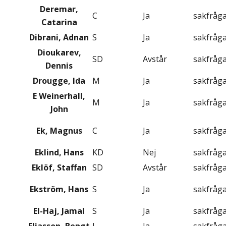
Deremar,
C
Ja
sakfråg
Catarina
Dibrani, Adnan
S
Ja
sakfråg
Dioukarev,
SD
Avstår
sakfråg
Dennis
Drougge, Ida
M
Ja
sakfråg
E Weinerhall,
M
Ja
sakfråg
John
Ek, Magnus
C
Ja
sakfråg
Eklind, Hans
KD
Nej
sakfråg
Eklöf, Staffan
SD
Avstår
sakfråg
Ekström, Hans
S
Ja
sakfråg
El-Haj, Jamal
S
Ja
sakfråg