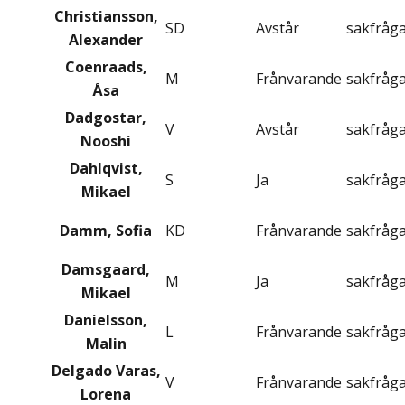
Christiansson,
SD
Avstår
sakfråg
Alexander
Coenraads,
M
Frånvarande
sakfråg
Åsa
Dadgostar,
V
Avstår
sakfråg
Nooshi
Dahlqvist,
S
Ja
sakfråg
Mikael
Damm, Sofia
KD
Frånvarande
sakfråg
Damsgaard,
M
Ja
sakfråg
Mikael
Danielsson,
L
Frånvarande
sakfråg
Malin
Delgado Varas,
V
Frånvarande
sakfråg
Lorena