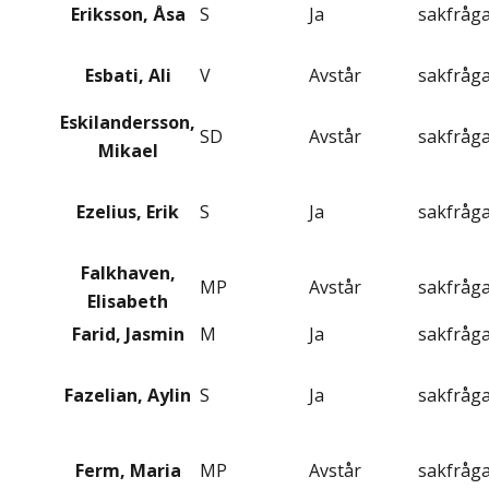
Eriksson, Åsa
S
Ja
sakfråg
Esbati, Ali
V
Avstår
sakfråg
Eskilandersson,
SD
Avstår
sakfråg
Mikael
Ezelius, Erik
S
Ja
sakfråg
Falkhaven,
MP
Avstår
sakfråg
Elisabeth
Farid, Jasmin
M
Ja
sakfråg
Fazelian, Aylin
S
Ja
sakfråg
Ferm, Maria
MP
Avstår
sakfråg