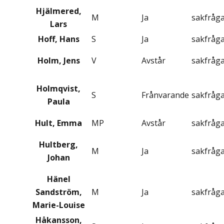
Hjälmered,
M
Ja
sakfråg
Lars
Hoff, Hans
S
Ja
sakfråg
Holm, Jens
V
Avstår
sakfråg
Holmqvist,
S
Frånvarande
sakfråg
Paula
Hult, Emma
MP
Avstår
sakfråg
Hultberg,
M
Ja
sakfråg
Johan
Hänel
Sandström,
M
Ja
sakfråg
Marie-Louise
Håkansson,