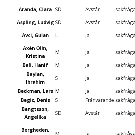
Aranda, Clara
SD
Avstår
sakfråg
Aspling, Ludvig
SD
Avstår
sakfråg
Avci, Gulan
L
Ja
sakfråg
Axén Olin,
M
Ja
sakfråg
Kristina
Bali, Hanif
M
Ja
sakfråg
Baylan,
S
Ja
sakfråg
Ibrahim
Beckman, Lars
M
Ja
sakfråg
Begic, Denis
S
Frånvarande
sakfråg
Bengtsson,
SD
Avstår
sakfråg
Angelika
Bergheden,
M
Ja
sakfråg