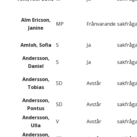
Alm Ericson,
MP
Frånvarande
sakfråg
Janine
Amloh, Sofia
S
Ja
sakfråg
Andersson,
S
Ja
sakfråg
Daniel
Andersson,
SD
Avstår
sakfråg
Tobias
Andersson,
SD
Avstår
sakfråg
Pontus
Andersson,
V
Avstår
sakfråg
Ulla
Andersson,