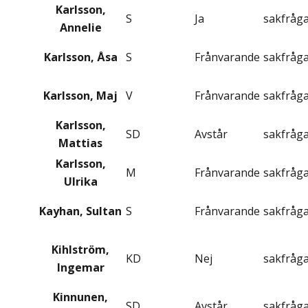
Karlsson,
S
Ja
sakfråg
Annelie
Karlsson, Åsa
S
Frånvarande
sakfråg
Karlsson, Maj
V
Frånvarande
sakfråg
Karlsson,
SD
Avstår
sakfråg
Mattias
Karlsson,
M
Frånvarande
sakfråg
Ulrika
Kayhan, Sultan
S
Frånvarande
sakfråg
Kihlström,
KD
Nej
sakfråg
Ingemar
Kinnunen,
SD
Avstår
sakfråg