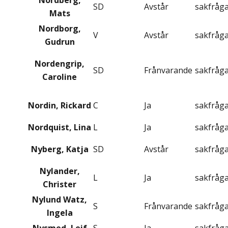
Nordberg,
SD
Avstår
sakfråg
Mats
Nordborg,
V
Avstår
sakfråg
Gudrun
Nordengrip,
SD
Frånvarande
sakfråg
Caroline
Nordin, Rickard
C
Ja
sakfråg
Nordquist, Lina
L
Ja
sakfråg
Nyberg, Katja
SD
Avstår
sakfråg
Nylander,
L
Ja
sakfråg
Christer
Nylund Watz,
S
Frånvarande
sakfråg
Ingela