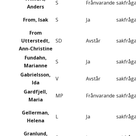
S
Frånvarande
sakfråg
Anders
From, Isak
S
Ja
sakfråg
From
Utterstedt,
SD
Avstår
sakfråg
Ann-Christine
Fundahn,
S
Ja
sakfråg
Marianne
Gabrielsson,
V
Avstår
sakfråg
Ida
Gardfjell,
MP
Frånvarande
sakfråg
Maria
Gellerman,
L
Ja
sakfråg
Helena
Granlund,