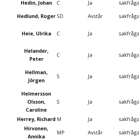
Hedin, Johan
C
Ja
sakfråg
Hedlund, Roger
SD
Avstår
sakfråg
Heie, Ulrika
C
Ja
sakfråg
Helander,
C
Ja
sakfråg
Peter
Hellman,
S
Ja
sakfråg
Jörgen
Helmersson
Olsson,
S
Ja
sakfråg
Caroline
Herrey, Richard
M
Ja
sakfråg
Hirvonen,
MP
Avstår
sakfråg
Annika