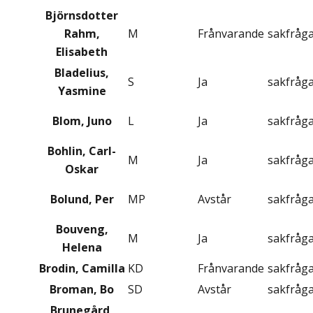
Björnsdotter
Rahm,
M
Frånvarande
sakfråg
Elisabeth
Bladelius,
S
Ja
sakfråg
Yasmine
Blom, Juno
L
Ja
sakfråg
Bohlin, Carl-
M
Ja
sakfråg
Oskar
Bolund, Per
MP
Avstår
sakfråg
Bouveng,
M
Ja
sakfråg
Helena
Brodin, Camilla
KD
Frånvarande
sakfråg
Broman, Bo
SD
Avstår
sakfråg
Brunegård,