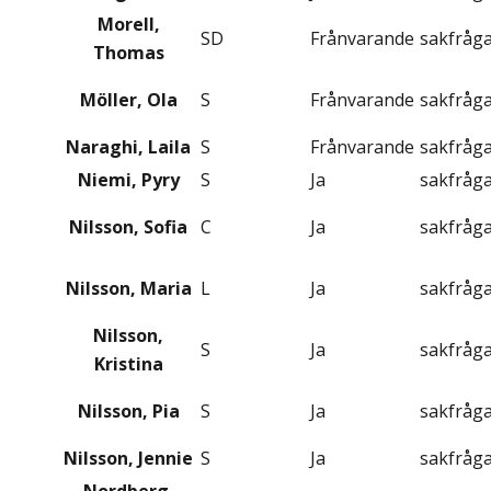
Morell,
SD
Frånvarande
sakfråg
Thomas
Möller, Ola
S
Frånvarande
sakfråg
Naraghi, Laila
S
Frånvarande
sakfråg
Niemi, Pyry
S
Ja
sakfråg
Nilsson, Sofia
C
Ja
sakfråg
Nilsson, Maria
L
Ja
sakfråg
Nilsson,
S
Ja
sakfråg
Kristina
Nilsson, Pia
S
Ja
sakfråg
Nilsson, Jennie
S
Ja
sakfråg