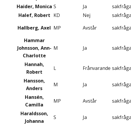
Haider, Monica
S
Ja
sakfråg
Halef, Robert
KD
Nej
sakfråg
Hallberg, Axel
MP
Avstår
sakfråg
Hammar
Johnsson, Ann-
M
Ja
sakfråg
Charlotte
Hannah,
L
Frånvarande
sakfråg
Robert
Hansson,
M
Ja
sakfråg
Anders
Hansén,
MP
Avstår
sakfråg
Camilla
Haraldsson,
S
Ja
sakfråg
Johanna