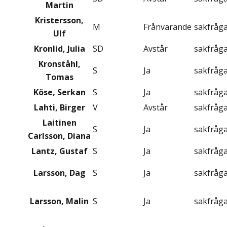
Martin
Kristersson,
M
Frånvarande
sakfråg
Ulf
Kronlid, Julia
SD
Avstår
sakfråg
Kronståhl,
S
Ja
sakfråg
Tomas
Köse, Serkan
S
Ja
sakfråg
Lahti, Birger
V
Avstår
sakfråg
Laitinen
S
Ja
sakfråg
Carlsson, Diana
Lantz, Gustaf
S
Ja
sakfråg
Larsson, Dag
S
Ja
sakfråg
Larsson, Malin
S
Ja
sakfråg