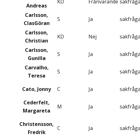
KD
Frånvarande
sakfråg
Andreas
Carlsson,
S
Ja
sakfråg
ClasGöran
Carlsson,
KD
Nej
sakfråg
Christian
Carlsson,
S
Ja
sakfråg
Gunilla
Carvalho,
S
Ja
sakfråg
Teresa
Cato, Jonny
C
Ja
sakfråg
Cederfelt,
M
Ja
sakfråg
Margareta
Christensson,
C
Ja
sakfråg
Fredrik