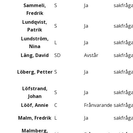
Sammeli,
S
Ja
sakfråg
Fredrik
Lundqvist,
S
Ja
sakfråg
Patrik
Lundström,
L
Ja
sakfråg
Nina
Lång, David
SD
Avstår
sakfråg
Löberg, Petter
S
Ja
sakfråg
Löfstrand,
S
Ja
sakfråg
Johan
Lööf, Annie
C
Frånvarande
sakfråg
Malm, Fredrik
L
Ja
sakfråg
Malmberg,