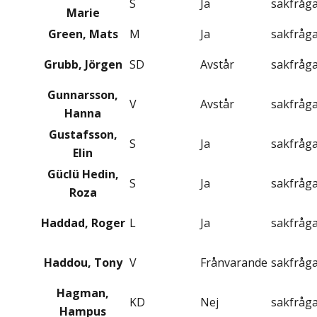
S
Ja
sakfråg
Marie
Green, Mats
M
Ja
sakfråg
Grubb, Jörgen
SD
Avstår
sakfråg
Gunnarsson,
V
Avstår
sakfråg
Hanna
Gustafsson,
S
Ja
sakfråg
Elin
Güclü Hedin,
S
Ja
sakfråg
Roza
Haddad, Roger
L
Ja
sakfråg
Haddou, Tony
V
Frånvarande
sakfråg
Hagman,
KD
Nej
sakfråg
Hampus