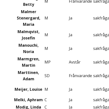
M
Frånvarande
sakfråg
Betty
Malmer
Stenergard,
M
Ja
sakfråg
Maria
Malmqvist,
M
Ja
sakfråg
Josefin
Manouchi,
M
Ja
sakfråg
Noria
Marmgren,
MP
Avstår
sakfråg
Martin
Marttinen,
SD
Frånvarande
sakfråg
Adam
Meijer, Louise
M
Ja
sakfråg
Melki, Aphram
C
Ja
sakfråg
Modig, Linda
C
Ja
sakfråg