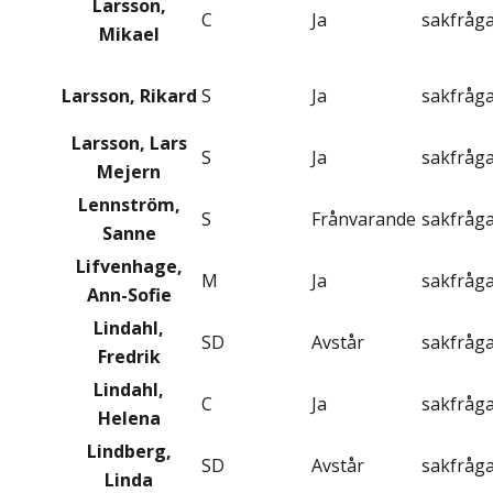
Larsson,
C
Ja
sakfråg
Mikael
Larsson, Rikard
S
Ja
sakfråg
Larsson, Lars
S
Ja
sakfråg
Mejern
Lennström,
S
Frånvarande
sakfråg
Sanne
Lifvenhage,
M
Ja
sakfråg
Ann-Sofie
Lindahl,
SD
Avstår
sakfråg
Fredrik
Lindahl,
C
Ja
sakfråg
Helena
Lindberg,
SD
Avstår
sakfråg
Linda