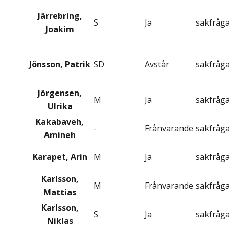
Järrebring,
S
Ja
sakfråg
Joakim
Jönsson, Patrik
SD
Avstår
sakfråg
Jörgensen,
M
Ja
sakfråg
Ulrika
Kakabaveh,
-
Frånvarande
sakfråg
Amineh
Karapet, Arin
M
Ja
sakfråg
Karlsson,
M
Frånvarande
sakfråg
Mattias
Karlsson,
S
Ja
sakfråg
Niklas