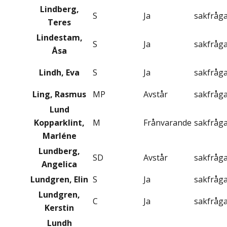
Lindberg,
S
Ja
sakfråg
Teres
Lindestam,
S
Ja
sakfråg
Åsa
Lindh, Eva
S
Ja
sakfråg
Ling, Rasmus
MP
Avstår
sakfråg
Lund
Kopparklint,
M
Frånvarande
sakfråg
Marléne
Lundberg,
SD
Avstår
sakfråg
Angelica
Lundgren, Elin
S
Ja
sakfråg
Lundgren,
C
Ja
sakfråg
Kerstin
Lundh