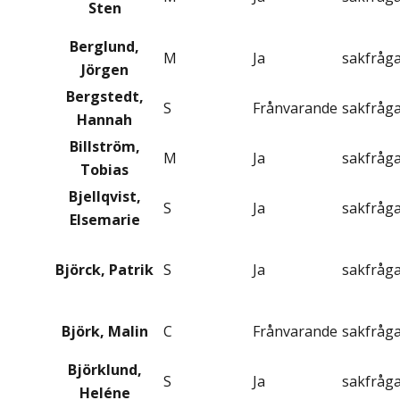
Sten
Berglund,
M
Ja
sakfråg
Jörgen
Bergstedt,
S
Frånvarande
sakfråg
Hannah
Billström,
M
Ja
sakfråg
Tobias
Bjellqvist,
S
Ja
sakfråg
Elsemarie
Björck, Patrik
S
Ja
sakfråg
Björk, Malin
C
Frånvarande
sakfråg
Björklund,
S
Ja
sakfråg
Heléne