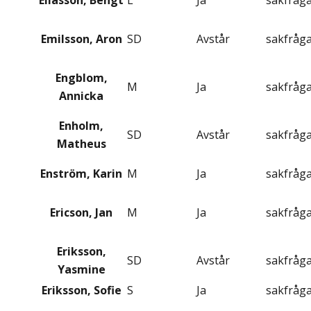
Eliasson, Bengt
L
Ja
sakfråg
Emilsson, Aron
SD
Avstår
sakfråg
Engblom,
M
Ja
sakfråg
Annicka
Enholm,
SD
Avstår
sakfråg
Matheus
Enström, Karin
M
Ja
sakfråg
Ericson, Jan
M
Ja
sakfråg
Eriksson,
SD
Avstår
sakfråg
Yasmine
Eriksson, Sofie
S
Ja
sakfråg