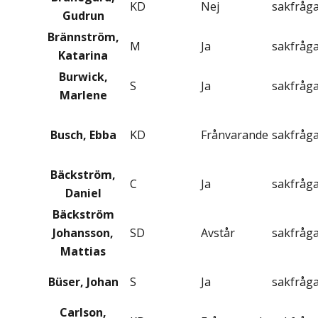
KD
Nej
sakfråg
Gudrun
Brännström,
M
Ja
sakfråg
Katarina
Burwick,
S
Ja
sakfråg
Marlene
Busch, Ebba
KD
Frånvarande
sakfråg
Bäckström,
C
Ja
sakfråg
Daniel
Bäckström
Johansson,
SD
Avstår
sakfråg
Mattias
Büser, Johan
S
Ja
sakfråg
Carlson,