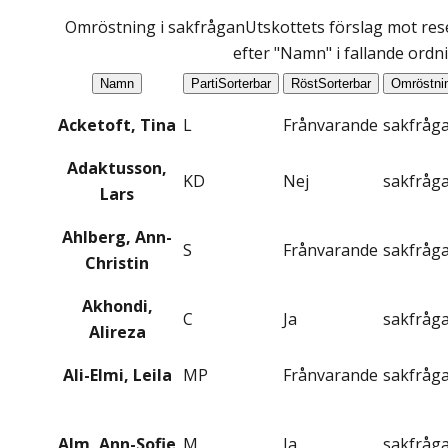
Omröstning i sakfrågan
Utskottets förslag mot res
efter "Namn" i fallande ordn
Namn
Parti
Sorterbar
Röst
Sorterbar
Omröstni
Acketoft, Tina
L
Frånvarande
sakfråg
Adaktusson,
KD
Nej
sakfråg
Lars
Ahlberg, Ann-
S
Frånvarande
sakfråg
Christin
Akhondi,
C
Ja
sakfråg
Alireza
Ali-Elmi, Leila
MP
Frånvarande
sakfråg
Alm, Ann-Sofie
M
Ja
sakfråg