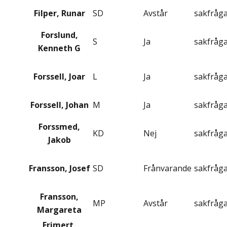
Filper, Runar
SD
Avstår
sakfråg
Forslund,
S
Ja
sakfråg
Kenneth G
Forssell, Joar
L
Ja
sakfråg
Forssell, Johan
M
Ja
sakfråg
Forssmed,
KD
Nej
sakfråg
Jakob
Fransson, Josef
SD
Frånvarande
sakfråg
Fransson,
MP
Avstår
sakfråg
Margareta
Frimert,