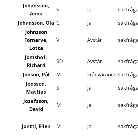
Johansson,
S
Ja
sakfråg
Anna
Johansson, Ola
C
Ja
sakfråg
Johnsson
Fornarve,
V
Avstår
sakfråg
Lotta
Jomshof,
SD
Avstår
sakfråg
Richard
Jonson, Pål
M
Frånvarande
sakfråg
Jonsson,
S
Ja
sakfråg
Mattias
Josefsson,
M
Ja
sakfråg
David
Juntti, Ellen
M
Ja
sakfråg