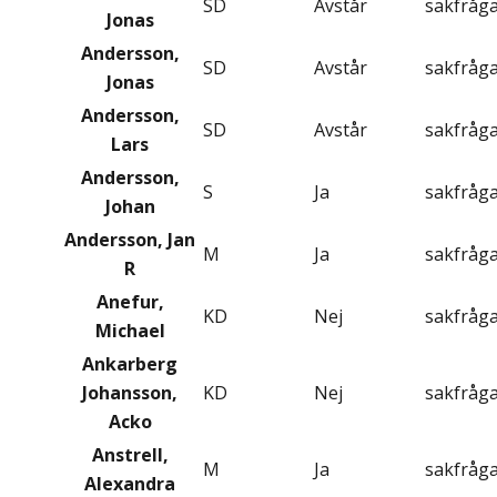
SD
Avstår
sakfråg
Jonas
Andersson,
SD
Avstår
sakfråg
Jonas
Andersson,
SD
Avstår
sakfråg
Lars
Andersson,
S
Ja
sakfråg
Johan
Andersson, Jan
M
Ja
sakfråg
R
Anefur,
KD
Nej
sakfråg
Michael
Ankarberg
Johansson,
KD
Nej
sakfråg
Acko
Anstrell,
M
Ja
sakfråg
Alexandra