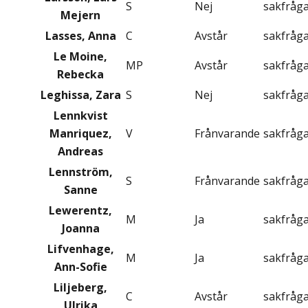
S
Nej
sakfråg
Mejern
Lasses, Anna
C
Avstår
sakfråg
Le Moine,
MP
Avstår
sakfråg
Rebecka
Leghissa, Zara
S
Nej
sakfråg
Lennkvist
Manriquez,
V
Frånvarande
sakfråg
Andreas
Lennström,
S
Frånvarande
sakfråg
Sanne
Lewerentz,
M
Ja
sakfråg
Joanna
Lifvenhage,
M
Ja
sakfråg
Ann-Sofie
Liljeberg,
C
Avstår
sakfråg
Ulrika