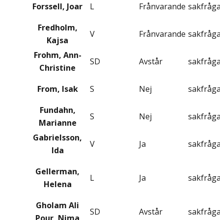
Forssell, Joar
L
Frånvarande
sakfråg
Fredholm,
V
Frånvarande
sakfråg
Kajsa
Frohm, Ann-
SD
Avstår
sakfråg
Christine
From, Isak
S
Nej
sakfråg
Fundahn,
S
Nej
sakfråg
Marianne
Gabrielsson,
V
Ja
sakfråg
Ida
Gellerman,
L
Ja
sakfråg
Helena
Gholam Ali
SD
Avstår
sakfråg
Pour, Nima