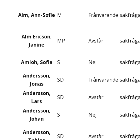
Alm, Ann-Sofie
M
Frånvarande
sakfråg
Alm Ericson,
MP
Avstår
sakfråg
Janine
Amloh, Sofia
S
Nej
sakfråg
Andersson,
SD
Frånvarande
sakfråg
Jonas
Andersson,
SD
Avstår
sakfråg
Lars
Andersson,
S
Nej
sakfråg
Johan
Andersson,
SD
Avstår
sakfråg