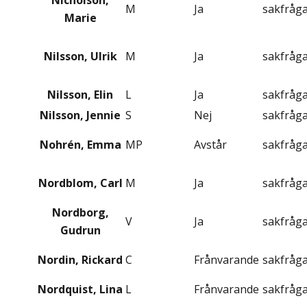
Nicholson,
M
Ja
sakfråg
Marie
Nilsson, Ulrik
M
Ja
sakfråg
Nilsson, Elin
L
Ja
sakfråg
Nilsson, Jennie
S
Nej
sakfråg
Nohrén, Emma
MP
Avstår
sakfråg
Nordblom, Carl
M
Ja
sakfråg
Nordborg,
V
Ja
sakfråg
Gudrun
Nordin, Rickard
C
Frånvarande
sakfråg
Nordquist, Lina
L
Frånvarande
sakfråg