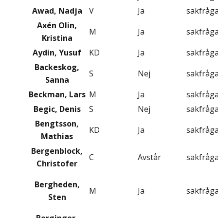
Awad, Nadja
V
Ja
sakfråg
Axén Olin,
M
Ja
sakfråg
Kristina
Aydin, Yusuf
KD
Ja
sakfråg
Backeskog,
S
Nej
sakfråg
Sanna
Beckman, Lars
M
Ja
sakfråg
Begic, Denis
S
Nej
sakfråg
Bengtsson,
KD
Ja
sakfråg
Mathias
Bergenblock,
C
Avstår
sakfråg
Christofer
Bergheden,
M
Ja
sakfråg
Sten