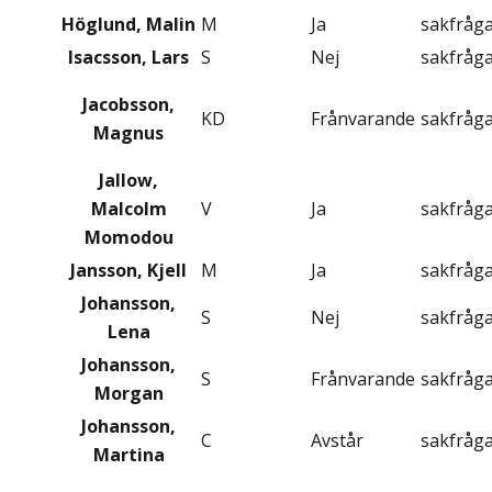
Höglund, Malin
M
Ja
sakfråg
Isacsson, Lars
S
Nej
sakfråg
Jacobsson,
KD
Frånvarande
sakfråg
Magnus
Jallow,
Malcolm
V
Ja
sakfråg
Momodou
Jansson, Kjell
M
Ja
sakfråg
Johansson,
S
Nej
sakfråg
Lena
Johansson,
S
Frånvarande
sakfråg
Morgan
Johansson,
C
Avstår
sakfråg
Martina