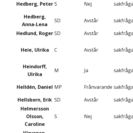
Hedberg, Peter
S
Nej
sakfråg
Hedberg,
SD
Avstår
sakfråg
Anna-Lena
Hedlund, Roger
SD
Avstår
sakfråg
Heie, Ulrika
C
Avstår
sakfråg
Heindorff,
M
Ja
sakfråg
Ulrika
Helldén, Daniel
MP
Frånvarande
sakfråg
Hellsborn, Erik
SD
Avstår
sakfråg
Helmersson
Olsson,
S
Nej
sakfråg
Caroline