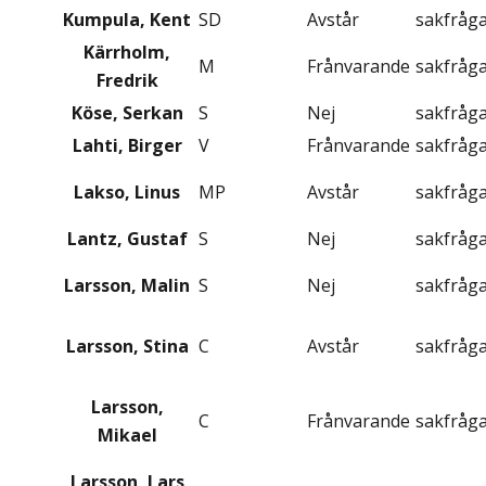
Kumpula, Kent
SD
Avstår
sakfråg
Kärrholm,
M
Frånvarande
sakfråg
Fredrik
Köse, Serkan
S
Nej
sakfråg
Lahti, Birger
V
Frånvarande
sakfråg
Lakso, Linus
MP
Avstår
sakfråg
Lantz, Gustaf
S
Nej
sakfråg
Larsson, Malin
S
Nej
sakfråg
Larsson, Stina
C
Avstår
sakfråg
Larsson,
C
Frånvarande
sakfråg
Mikael
Larsson, Lars