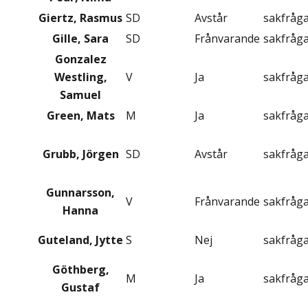
Giertz, Rasmus
SD
Avstår
sakfråg
Gille, Sara
SD
Frånvarande
sakfråg
Gonzalez
Westling,
V
Ja
sakfråg
Samuel
Green, Mats
M
Ja
sakfråg
Grubb, Jörgen
SD
Avstår
sakfråg
Gunnarsson,
V
Frånvarande
sakfråg
Hanna
Guteland, Jytte
S
Nej
sakfråg
Göthberg,
M
Ja
sakfråg
Gustaf