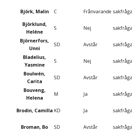
Björk, Malin
C
Frånvarande
sakfråg
Björklund,
S
Nej
sakfråg
Heléne
Björnerfors,
SD
Avstår
sakfråg
Unni
Bladelius,
S
Nej
sakfråg
Yasmine
Boulwén,
SD
Avstår
sakfråg
Carita
Bouveng,
M
Ja
sakfråg
Helena
Brodin, Camilla
KD
Ja
sakfråg
Broman, Bo
SD
Avstår
sakfråg