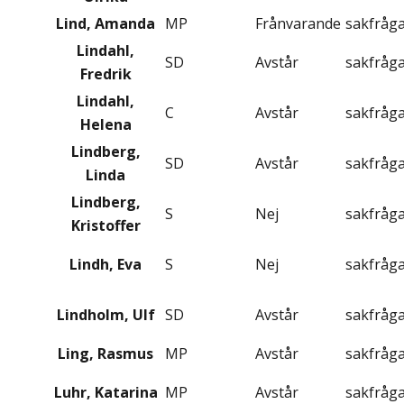
Lind, Amanda
MP
Frånvarande
sakfråg
Lindahl,
SD
Avstår
sakfråg
Fredrik
Lindahl,
C
Avstår
sakfråg
Helena
Lindberg,
SD
Avstår
sakfråg
Linda
Lindberg,
S
Nej
sakfråg
Kristoffer
Lindh, Eva
S
Nej
sakfråg
Lindholm, Ulf
SD
Avstår
sakfråg
Ling, Rasmus
MP
Avstår
sakfråg
Luhr, Katarina
MP
Avstår
sakfråg