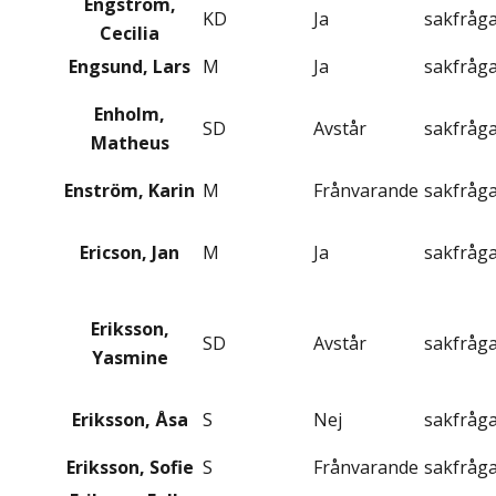
Engström,
KD
Ja
sakfråg
Cecilia
Engsund, Lars
M
Ja
sakfråg
Enholm,
SD
Avstår
sakfråg
Matheus
Enström, Karin
M
Frånvarande
sakfråg
Ericson, Jan
M
Ja
sakfråg
Eriksson,
SD
Avstår
sakfråg
Yasmine
Eriksson, Åsa
S
Nej
sakfråg
Eriksson, Sofie
S
Frånvarande
sakfråg