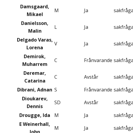
Damsgaard,
M
Ja
sakfråg
Mikael
Danielsson,
L
Ja
sakfråg
Malin
Delgado Varas,
V
Ja
sakfråg
Lorena
Demirok,
C
Frånvarande
sakfråg
Muharrem
Deremar,
C
Avstår
sakfråg
Catarina
Dibrani, Adnan
S
Frånvarande
sakfråg
Dioukarev,
SD
Avstår
sakfråg
Dennis
Drougge, Ida
M
Ja
sakfråg
E Weinerhall,
M
Ja
sakfråg
John