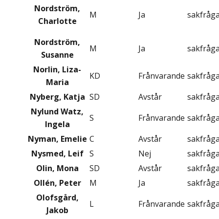
Nordström,
M
Ja
sakfråg
Charlotte
Nordström,
M
Ja
sakfråg
Susanne
Norlin, Liza-
KD
Frånvarande
sakfråg
Maria
Nyberg, Katja
SD
Avstår
sakfråg
Nylund Watz,
S
Frånvarande
sakfråg
Ingela
Nyman, Emelie
C
Avstår
sakfråg
Nysmed, Leif
S
Nej
sakfråg
Olin, Mona
SD
Avstår
sakfråg
Ollén, Peter
M
Ja
sakfråg
Olofsgård,
L
Frånvarande
sakfråg
Jakob