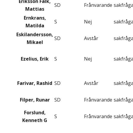
Eriksson Falk,
SD
Frånvarande
sakfråg
Mattias
Ernkrans,
S
Nej
sakfråg
Matilda
Eskilandersson,
SD
Avstår
sakfråg
Mikael
Ezelius, Erik
S
Nej
sakfråg
Farivar, Rashid
SD
Avstår
sakfråg
Filper, Runar
SD
Frånvarande
sakfråg
Forslund,
S
Frånvarande
sakfråg
Kenneth G