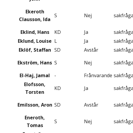
Ekeroth
S
Nej
sakfråg
Clausson, Ida
Eklind, Hans
KD
Ja
sakfråg
Eklund, Louise
L
Ja
sakfråg
Eklöf, Staffan
SD
Avstår
sakfråg
Ekström, Hans
S
Nej
sakfråg
El-Haj, Jamal
-
Frånvarande
sakfråg
Elofsson,
KD
Ja
sakfråg
Torsten
Emilsson, Aron
SD
Avstår
sakfråg
Eneroth,
S
Nej
sakfråg
Tomas