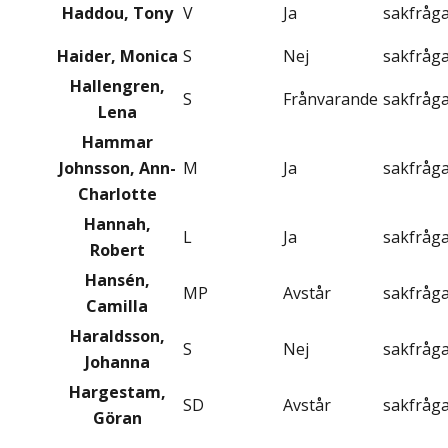
Haddou, Tony
V
Ja
sakfråg
Haider, Monica
S
Nej
sakfråg
Hallengren,
S
Frånvarande
sakfråg
Lena
Hammar
Johnsson, Ann-
M
Ja
sakfråg
Charlotte
Hannah,
L
Ja
sakfråg
Robert
Hansén,
MP
Avstår
sakfråg
Camilla
Haraldsson,
S
Nej
sakfråg
Johanna
Hargestam,
SD
Avstår
sakfråg
Göran