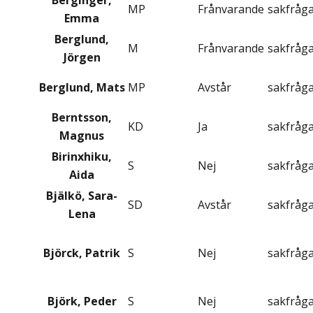
Berginger,
MP
Frånvarande
sakfråg
Emma
Berglund,
M
Frånvarande
sakfråg
Jörgen
Berglund, Mats
MP
Avstår
sakfråg
Berntsson,
KD
Ja
sakfråg
Magnus
Birinxhiku,
S
Nej
sakfråg
Aida
Bjälkö, Sara-
SD
Avstår
sakfråg
Lena
Björck, Patrik
S
Nej
sakfråg
Björk, Peder
S
Nej
sakfråg