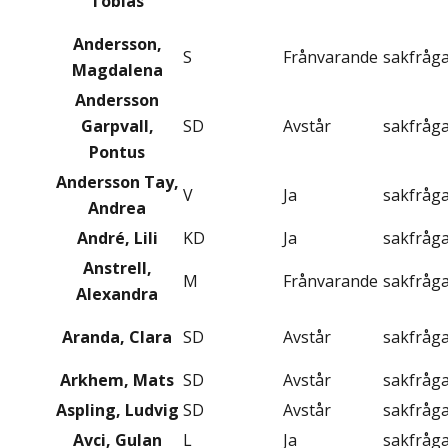
Tobias
Andersson,
S
Frånvarande
sakfråg
Magdalena
Andersson
Garpvall,
SD
Avstår
sakfråg
Pontus
Andersson Tay,
V
Ja
sakfråg
Andrea
André, Lili
KD
Ja
sakfråg
Anstrell,
M
Frånvarande
sakfråg
Alexandra
Aranda, Clara
SD
Avstår
sakfråg
Arkhem, Mats
SD
Avstår
sakfråg
Aspling, Ludvig
SD
Avstår
sakfråg
Avci, Gulan
L
Ja
sakfråg