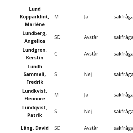
Lund
Kopparklint,
M
Ja
sakfråg
Marléne
Lundberg,
SD
Avstår
sakfråg
Angelica
Lundgren,
C
Avstår
sakfråg
Kerstin
Lundh
Sammeli,
S
Nej
sakfråg
Fredrik
Lundkvist,
M
Ja
sakfråg
Eleonore
Lundqvist,
S
Nej
sakfråg
Patrik
Lång, David
SD
Avstår
sakfråg