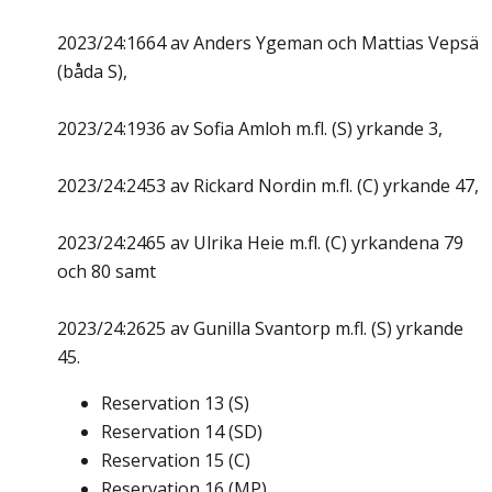
2023/24:1664 av Anders Ygeman och Mattias Vepsä
(båda S),
2023/24:1936 av Sofia Amloh m.fl. (S) yrkande 3,
2023/24:2453 av Rickard Nordin m.fl. (C) yrkande 47,
2023/24:2465 av Ulrika Heie m.fl. (C) yrkandena 79
och 80 samt
2023/24:2625 av Gunilla Svantorp m.fl. (S) yrkande
45.
Reservation
13
(
S
)
Reservation
14
(
SD
)
Reservation
15
(
C
)
Reservation
16
(
MP
)