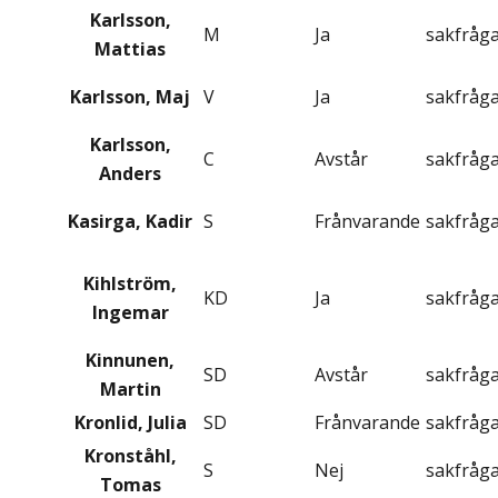
Karlsson,
M
Ja
sakfråg
Mattias
Karlsson, Maj
V
Ja
sakfråg
Karlsson,
C
Avstår
sakfråg
Anders
Kasirga, Kadir
S
Frånvarande
sakfråg
Kihlström,
KD
Ja
sakfråg
Ingemar
Kinnunen,
SD
Avstår
sakfråg
Martin
Kronlid, Julia
SD
Frånvarande
sakfråg
Kronståhl,
S
Nej
sakfråg
Tomas