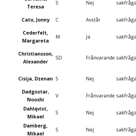
S
Nej
sakfråg
Teresa
Cato, Jonny
C
Avstår
sakfråg
Cederfelt,
M
Ja
sakfråg
Margareta
Christiansson,
SD
Frånvarande
sakfråg
Alexander
Cisija, Dzenan
S
Nej
sakfråg
Dadgostar,
V
Frånvarande
sakfråg
Nooshi
Dahlqvist,
S
Nej
sakfråg
Mikael
Damberg,
S
Nej
sakfråg
Mikael