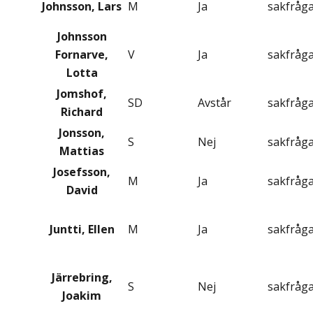
Johnsson, Lars
M
Ja
sakfråg
Johnsson
Fornarve,
V
Ja
sakfråg
Lotta
Jomshof,
SD
Avstår
sakfråg
Richard
Jonsson,
S
Nej
sakfråg
Mattias
Josefsson,
M
Ja
sakfråg
David
Juntti, Ellen
M
Ja
sakfråg
Järrebring,
S
Nej
sakfråg
Joakim