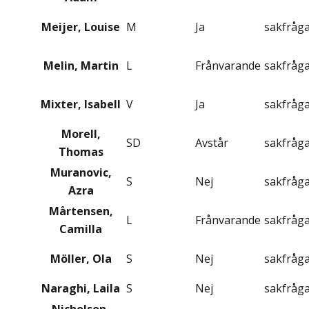
Meijer, Louise
M
Ja
sakfråg
Melin, Martin
L
Frånvarande
sakfråg
Mixter, Isabell
V
Ja
sakfråg
Morell,
SD
Avstår
sakfråg
Thomas
Muranovic,
S
Nej
sakfråg
Azra
Mårtensen,
L
Frånvarande
sakfråg
Camilla
Möller, Ola
S
Nej
sakfråg
Naraghi, Laila
S
Nej
sakfråg