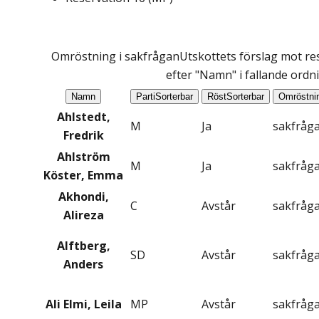
Omröstning i sakfrågan
Utskottets förslag mot res
efter "Namn" i fallande ordn
Namn
Parti
Sorterbar
Röst
Sorterbar
Omröstni
Ahlstedt,
M
Ja
sakfråg
Fredrik
Ahlström
M
Ja
sakfråg
Köster, Emma
Akhondi,
C
Avstår
sakfråg
Alireza
Alftberg,
SD
Avstår
sakfråg
Anders
Ali Elmi, Leila
MP
Avstår
sakfråg