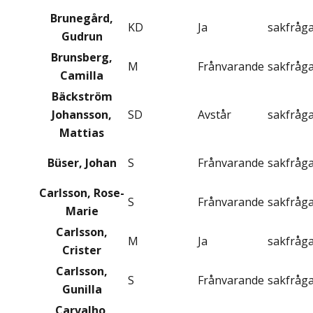
Brunegård,
KD
Ja
sakfråg
Gudrun
Brunsberg,
M
Frånvarande
sakfråg
Camilla
Bäckström
Johansson,
SD
Avstår
sakfråg
Mattias
Büser, Johan
S
Frånvarande
sakfråg
Carlsson, Rose-
S
Frånvarande
sakfråg
Marie
Carlsson,
M
Ja
sakfråg
Crister
Carlsson,
S
Frånvarande
sakfråg
Gunilla
Carvalho,