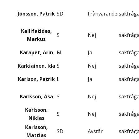
Jönsson, Patrik
SD
Frånvarande
sakfråg
Kallifatides,
S
Nej
sakfråg
Markus
Karapet, Arin
M
Ja
sakfråg
Karkiainen, Ida
S
Nej
sakfråg
Karlson, Patrik
L
Ja
sakfråg
Karlsson, Åsa
S
Nej
sakfråg
Karlsson,
S
Nej
sakfråg
Niklas
Karlsson,
SD
Avstår
sakfråg
Mattias