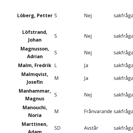
Löberg, Petter
S
Nej
sakfråg
Löfstrand,
S
Nej
sakfråg
Johan
Magnusson,
S
Nej
sakfråg
Adrian
Malm, Fredrik
L
Ja
sakfråg
Malmqvist,
M
Ja
sakfråg
Josefin
Manhammar,
S
Nej
sakfråg
Magnus
Manouchi,
M
Frånvarande
sakfråg
Noria
Marttinen,
SD
Avstår
sakfråg
Adam