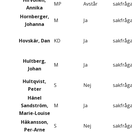
Hirvonen,
MP
Avstår
sakfråg
Annika
Hornberger,
M
Ja
sakfråg
Johanna
Hovskär, Dan
KD
Ja
sakfråg
Hultberg,
M
Ja
sakfråg
Johan
Hultqvist,
S
Nej
sakfråg
Peter
Hänel
Sandström,
M
Ja
sakfråg
Marie-Louise
Håkansson,
S
Nej
sakfråg
Per-Arne