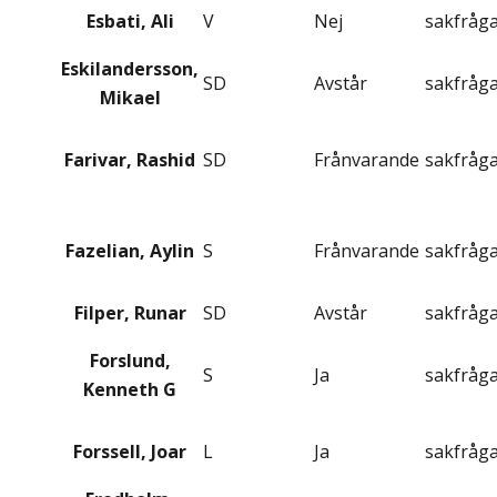
Esbati, Ali
V
Nej
sakfråg
Eskilandersson,
SD
Avstår
sakfråg
Mikael
Farivar, Rashid
SD
Frånvarande
sakfråg
Fazelian, Aylin
S
Frånvarande
sakfråg
Filper, Runar
SD
Avstår
sakfråg
Forslund,
S
Ja
sakfråg
Kenneth G
Forssell, Joar
L
Ja
sakfråg