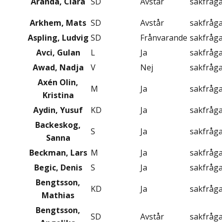
Aranda, Clara
SD
Avstår
sakfråg
Arkhem, Mats
SD
Avstår
sakfråg
Aspling, Ludvig
SD
Frånvarande
sakfråg
Avci, Gulan
L
Ja
sakfråg
Awad, Nadja
V
Nej
sakfråg
Axén Olin,
M
Ja
sakfråg
Kristina
Aydin, Yusuf
KD
Ja
sakfråg
Backeskog,
S
Ja
sakfråg
Sanna
Beckman, Lars
M
Ja
sakfråg
Begic, Denis
S
Ja
sakfråg
Bengtsson,
KD
Ja
sakfråg
Mathias
Bengtsson,
SD
Avstår
sakfråg