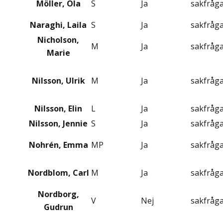
Möller, Ola
S
Ja
sakfråg
Naraghi, Laila
S
Ja
sakfråg
Nicholson,
M
Ja
sakfråg
Marie
Nilsson, Ulrik
M
Ja
sakfråg
Nilsson, Elin
L
Ja
sakfråg
Nilsson, Jennie
S
Ja
sakfråg
Nohrén, Emma
MP
Ja
sakfråg
Nordblom, Carl
M
Ja
sakfråg
Nordborg,
V
Nej
sakfråg
Gudrun