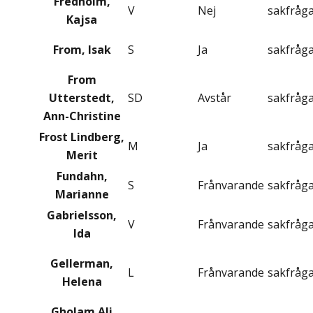
Fredholm,
V
Nej
sakfråg
Kajsa
From, Isak
S
Ja
sakfråg
From
Utterstedt,
SD
Avstår
sakfråg
Ann-Christine
Frost Lindberg,
M
Ja
sakfråg
Merit
Fundahn,
S
Frånvarande
sakfråg
Marianne
Gabrielsson,
V
Frånvarande
sakfråg
Ida
Gellerman,
L
Frånvarande
sakfråg
Helena
Gholam Ali