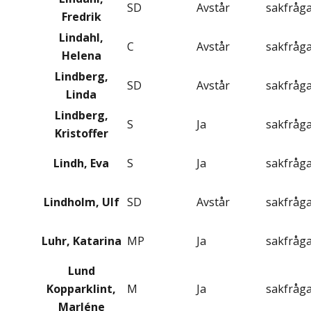
SD
Avstår
sakfråg
Fredrik
Lindahl,
C
Avstår
sakfråg
Helena
Lindberg,
SD
Avstår
sakfråg
Linda
Lindberg,
S
Ja
sakfråg
Kristoffer
Lindh, Eva
S
Ja
sakfråg
Lindholm, Ulf
SD
Avstår
sakfråg
Luhr, Katarina
MP
Ja
sakfråg
Lund
Kopparklint,
M
Ja
sakfråg
Marléne