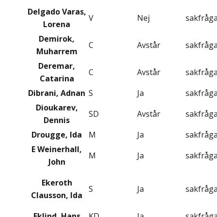
Delgado Varas,
V
Nej
sakfråg
Lorena
Demirok,
C
Avstår
sakfråg
Muharrem
Deremar,
C
Avstår
sakfråg
Catarina
Dibrani, Adnan
S
Ja
sakfråg
Dioukarev,
SD
Avstår
sakfråg
Dennis
Drougge, Ida
M
Ja
sakfråg
E Weinerhall,
M
Ja
sakfråg
John
Ekeroth
S
Ja
sakfråg
Clausson, Ida
Eklind, Hans
KD
Ja
sakfråg