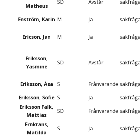
SD
Avstår
sakfråg
Matheus
Enström, Karin
M
Ja
sakfråg
Ericson, Jan
M
Ja
sakfråg
Eriksson,
SD
Avstår
sakfråg
Yasmine
Eriksson, Åsa
S
Frånvarande
sakfråg
Eriksson, Sofie
S
Ja
sakfråg
Eriksson Falk,
SD
Frånvarande
sakfråg
Mattias
Ernkrans,
S
Ja
sakfråg
Matilda