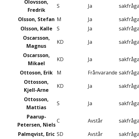
Olovsson,
S
Ja
sakfråg
Fredrik
Olsson, Stefan
M
Ja
sakfråg
Olsson, Kalle
S
Ja
sakfråg
Oscarsson,
KD
Ja
sakfråg
Magnus
Oscarsson,
KD
Ja
sakfråg
Mikael
Ottoson, Erik
M
Frånvarande
sakfråg
Ottosson,
KD
Ja
sakfråg
Kjell-Arne
Ottosson,
S
Ja
sakfråg
Mattias
Paarup-
C
Avstår
sakfråg
Petersen, Niels
Palmqvist, Eric
SD
Avstår
sakfråg