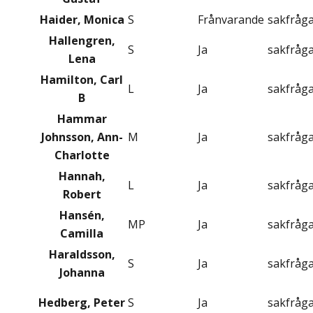
Haider, Monica
S
Frånvarande
sakfråg
Hallengren,
S
Ja
sakfråg
Lena
Hamilton, Carl
L
Ja
sakfråg
B
Hammar
Johnsson, Ann-
M
Ja
sakfråg
Charlotte
Hannah,
L
Ja
sakfråg
Robert
Hansén,
MP
Ja
sakfråg
Camilla
Haraldsson,
S
Ja
sakfråg
Johanna
Hedberg, Peter
S
Ja
sakfråg