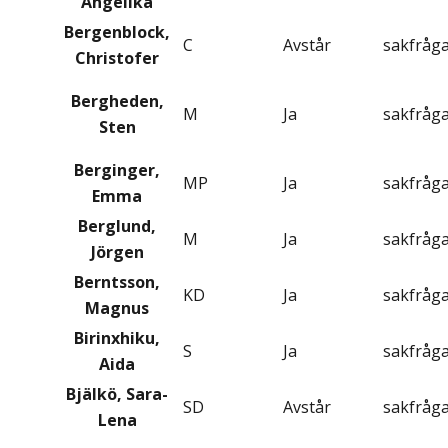
Angelika
Bergenblock,
C
Avstår
sakfråg
Christofer
Bergheden,
M
Ja
sakfråg
Sten
Berginger,
MP
Ja
sakfråg
Emma
Berglund,
M
Ja
sakfråg
Jörgen
Berntsson,
KD
Ja
sakfråg
Magnus
Birinxhiku,
S
Ja
sakfråg
Aida
Bjälkö, Sara-
SD
Avstår
sakfråg
Lena