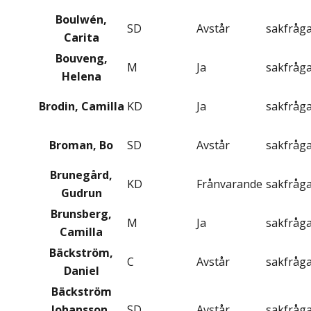
Boulwén,
SD
Avstår
sakfråg
Carita
Bouveng,
M
Ja
sakfråg
Helena
Brodin, Camilla
KD
Ja
sakfråg
Broman, Bo
SD
Avstår
sakfråg
Brunegård,
KD
Frånvarande
sakfråg
Gudrun
Brunsberg,
M
Ja
sakfråg
Camilla
Bäckström,
C
Avstår
sakfråg
Daniel
Bäckström
Johansson,
SD
Avstår
sakfråg