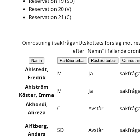
Reservation
19
(
SD
)
Reservation
20
(
V
)
Reservation
21
(
C
)
Omröstning i sakfrågan
Utskottets förslag mot res
efter "Namn" i fallande ordn
Namn
Parti
Sorterbar
Röst
Sorterbar
Omröstni
Ahlstedt,
M
Ja
sakfråg
Fredrik
Ahlström
M
Ja
sakfråg
Köster, Emma
Akhondi,
C
Avstår
sakfråg
Alireza
Alftberg,
SD
Avstår
sakfråg
Anders