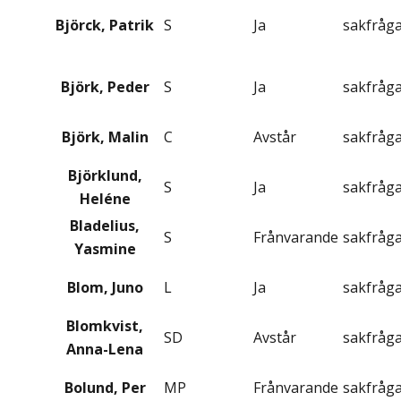
Björck, Patrik
S
Ja
sakfråg
Björk, Peder
S
Ja
sakfråg
Björk, Malin
C
Avstår
sakfråg
Björklund,
S
Ja
sakfråg
Heléne
Bladelius,
S
Frånvarande
sakfråg
Yasmine
Blom, Juno
L
Ja
sakfråg
Blomkvist,
SD
Avstår
sakfråg
Anna-Lena
Bolund, Per
MP
Frånvarande
sakfråg