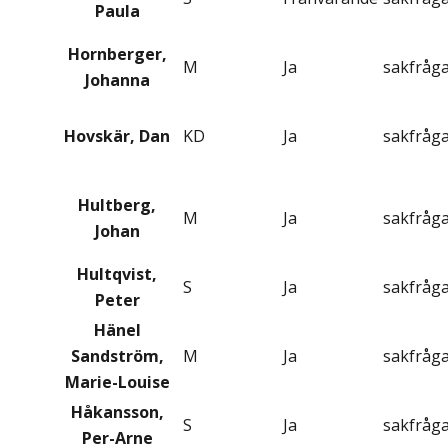
Paula
Hornberger,
M
Ja
sakfråg
Johanna
Hovskär, Dan
KD
Ja
sakfråg
Hultberg,
M
Ja
sakfråg
Johan
Hultqvist,
S
Ja
sakfråg
Peter
Hänel
Sandström,
M
Ja
sakfråg
Marie-Louise
Håkansson,
S
Ja
sakfråg
Per-Arne