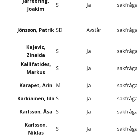
Järrebring,
S
Ja
sakfråg
Joakim
Jönsson, Patrik
SD
Avstår
sakfråg
Kajevic,
S
Ja
sakfråg
Zinaida
Kallifatides,
S
Ja
sakfråg
Markus
Karapet, Arin
M
Ja
sakfråg
Karkiainen, Ida
S
Ja
sakfråg
Karlsson, Åsa
S
Ja
sakfråg
Karlsson,
S
Ja
sakfråg
Niklas