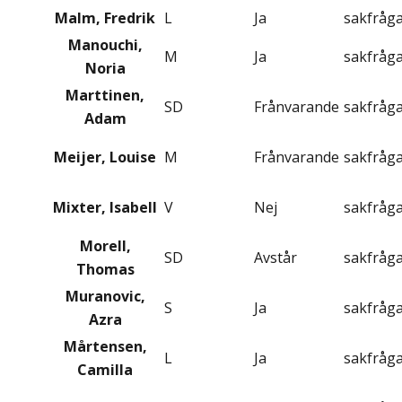
Malm, Fredrik
L
Ja
sakfråg
Manouchi,
M
Ja
sakfråg
Noria
Marttinen,
SD
Frånvarande
sakfråg
Adam
Meijer, Louise
M
Frånvarande
sakfråg
Mixter, Isabell
V
Nej
sakfråg
Morell,
SD
Avstår
sakfråg
Thomas
Muranovic,
S
Ja
sakfråg
Azra
Mårtensen,
L
Ja
sakfråg
Camilla