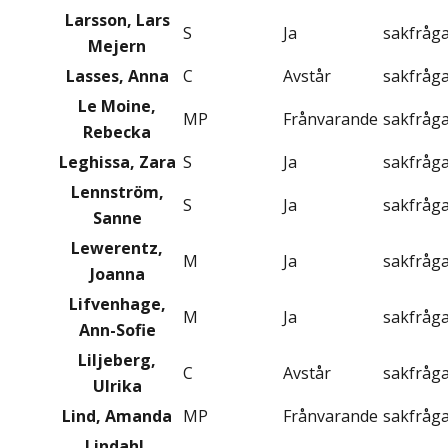
Larsson, Lars
S
Ja
sakfråg
Mejern
Lasses, Anna
C
Avstår
sakfråg
Le Moine,
MP
Frånvarande
sakfråg
Rebecka
Leghissa, Zara
S
Ja
sakfråg
Lennström,
S
Ja
sakfråg
Sanne
Lewerentz,
M
Ja
sakfråg
Joanna
Lifvenhage,
M
Ja
sakfråg
Ann-Sofie
Liljeberg,
C
Avstår
sakfråg
Ulrika
Lind, Amanda
MP
Frånvarande
sakfråg
Lindahl,