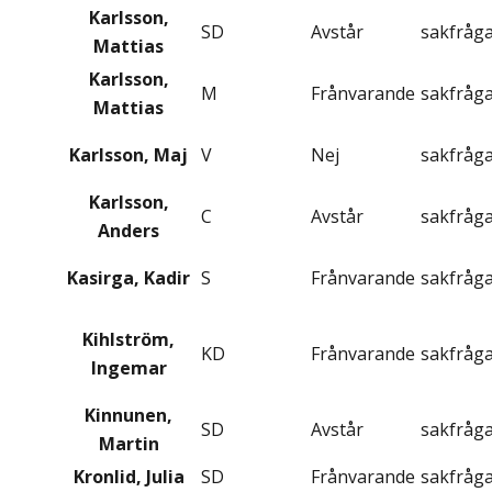
Karlsson,
SD
Avstår
sakfråg
Mattias
Karlsson,
M
Frånvarande
sakfråg
Mattias
Karlsson, Maj
V
Nej
sakfråg
Karlsson,
C
Avstår
sakfråg
Anders
Kasirga, Kadir
S
Frånvarande
sakfråg
Kihlström,
KD
Frånvarande
sakfråg
Ingemar
Kinnunen,
SD
Avstår
sakfråg
Martin
Kronlid, Julia
SD
Frånvarande
sakfråg