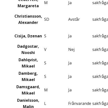
M
Ja
sakfråg
Margareta
Christiansson,
SD
Avstår
sakfråg
Alexander
Cisija, Dzenan
S
Ja
sakfråg
Dadgostar,
V
Nej
sakfråg
Nooshi
Dahlqvist,
S
Ja
sakfråg
Mikael
Damberg,
S
Ja
sakfråg
Mikael
Damsgaard,
M
Ja
sakfråg
Mikael
Danielsson,
L
Frånvarande
sakfråg
Malin