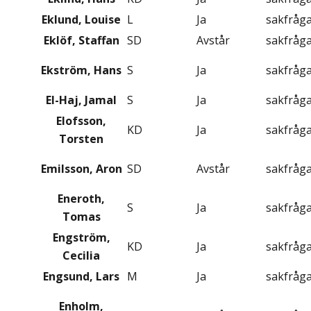
Eklund, Louise
L
Ja
sakfråg
Eklöf, Staffan
SD
Avstår
sakfråg
Ekström, Hans
S
Ja
sakfråg
El-Haj, Jamal
S
Ja
sakfråg
Elofsson,
KD
Ja
sakfråg
Torsten
Emilsson, Aron
SD
Avstår
sakfråg
Eneroth,
S
Ja
sakfråg
Tomas
Engström,
KD
Ja
sakfråg
Cecilia
Engsund, Lars
M
Ja
sakfråg
Enholm,