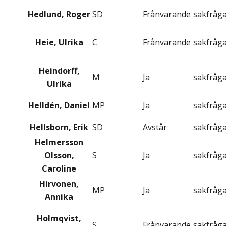
Hedlund, Roger
SD
Frånvarande
sakfråg
Heie, Ulrika
C
Frånvarande
sakfråg
Heindorff,
M
Ja
sakfråg
Ulrika
Helldén, Daniel
MP
Ja
sakfråg
Hellsborn, Erik
SD
Avstår
sakfråg
Helmersson
Olsson,
S
Ja
sakfråg
Caroline
Hirvonen,
MP
Ja
sakfråg
Annika
Holmqvist,
S
Frånvarande
sakfråg