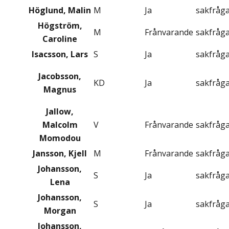
Höglund, Malin
M
Ja
sakfråg
Högström,
M
Frånvarande
sakfråg
Caroline
Isacsson, Lars
S
Ja
sakfråg
Jacobsson,
KD
Ja
sakfråg
Magnus
Jallow,
Malcolm
V
Frånvarande
sakfråg
Momodou
Jansson, Kjell
M
Frånvarande
sakfråg
Johansson,
S
Ja
sakfråg
Lena
Johansson,
S
Ja
sakfråg
Morgan
Johansson,