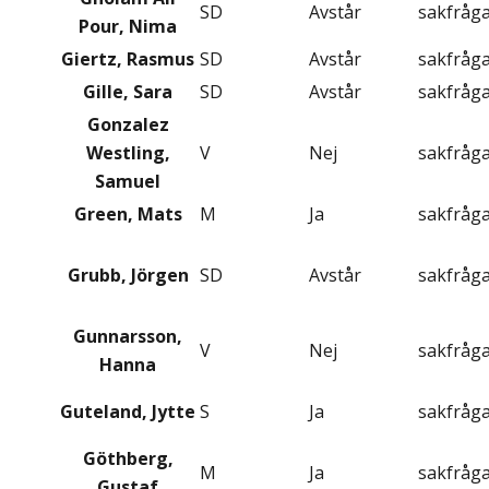
SD
Avstår
sakfråg
Pour, Nima
Giertz, Rasmus
SD
Avstår
sakfråg
Gille, Sara
SD
Avstår
sakfråg
Gonzalez
Westling,
V
Nej
sakfråg
Samuel
Green, Mats
M
Ja
sakfråg
Grubb, Jörgen
SD
Avstår
sakfråg
Gunnarsson,
V
Nej
sakfråg
Hanna
Guteland, Jytte
S
Ja
sakfråg
Göthberg,
M
Ja
sakfråg
Gustaf