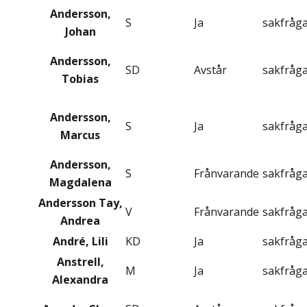
Andersson,
S
Ja
sakfråg
Johan
Andersson,
SD
Avstår
sakfråg
Tobias
Andersson,
S
Ja
sakfråg
Marcus
Andersson,
S
Frånvarande
sakfråg
Magdalena
Andersson Tay,
V
Frånvarande
sakfråg
Andrea
André, Lili
KD
Ja
sakfråg
Anstrell,
M
Ja
sakfråg
Alexandra