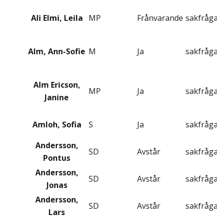
Ali Elmi, Leila
MP
Frånvarande
sakfråg
Alm, Ann-Sofie
M
Ja
sakfråg
Alm Ericson,
MP
Ja
sakfråg
Janine
Amloh, Sofia
S
Ja
sakfråg
Andersson,
SD
Avstår
sakfråg
Pontus
Andersson,
SD
Avstår
sakfråg
Jonas
Andersson,
SD
Avstår
sakfråg
Lars