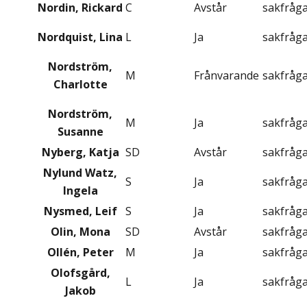
Nordin, Rickard
C
Avstår
sakfråg
Nordquist, Lina
L
Ja
sakfråg
Nordström,
M
Frånvarande
sakfråg
Charlotte
Nordström,
M
Ja
sakfråg
Susanne
Nyberg, Katja
SD
Avstår
sakfråg
Nylund Watz,
S
Ja
sakfråg
Ingela
Nysmed, Leif
S
Ja
sakfråg
Olin, Mona
SD
Avstår
sakfråg
Ollén, Peter
M
Ja
sakfråg
Olofsgård,
L
Ja
sakfråg
Jakob