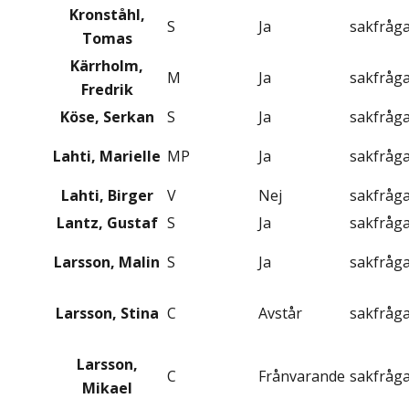
Kronståhl,
S
Ja
sakfråg
Tomas
Kärrholm,
M
Ja
sakfråg
Fredrik
Köse, Serkan
S
Ja
sakfråg
Lahti, Marielle
MP
Ja
sakfråg
Lahti, Birger
V
Nej
sakfråg
Lantz, Gustaf
S
Ja
sakfråg
Larsson, Malin
S
Ja
sakfråg
Larsson, Stina
C
Avstår
sakfråg
Larsson,
C
Frånvarande
sakfråg
Mikael