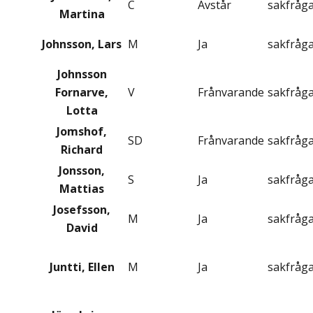
C
Avstår
sakfråg
Martina
Johnsson, Lars
M
Ja
sakfråg
Johnsson
Fornarve,
V
Frånvarande
sakfråg
Lotta
Jomshof,
SD
Frånvarande
sakfråg
Richard
Jonsson,
S
Ja
sakfråg
Mattias
Josefsson,
M
Ja
sakfråg
David
Juntti, Ellen
M
Ja
sakfråg