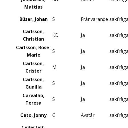
Mattias
Büser, Johan
S
Frånvarande
sakfråg
Carlsson,
KD
Ja
sakfråg
Christian
Carlsson, Rose-
S
Ja
sakfråg
Marie
Carlsson,
M
Ja
sakfråg
Crister
Carlsson,
S
Ja
sakfråg
Gunilla
Carvalho,
S
Ja
sakfråg
Teresa
Cato, Jonny
C
Avstår
sakfråg
Cederfelt,