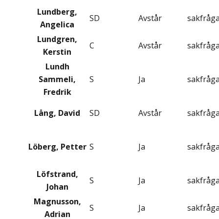
Lundberg,
SD
Avstår
sakfråg
Angelica
Lundgren,
C
Avstår
sakfråg
Kerstin
Lundh
Sammeli,
S
Ja
sakfråg
Fredrik
Lång, David
SD
Avstår
sakfråg
Löberg, Petter
S
Ja
sakfråg
Löfstrand,
S
Ja
sakfråg
Johan
Magnusson,
S
Ja
sakfråg
Adrian