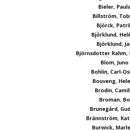
Bieler, Paul
Billström, Tob
Björck, Patri
Björklund, Hel
Björklund, Ja
Björnsdotter Rahm, 
Blom, Juno
Bohlin, Carl-O
Bouveng, Hel
Brodin, Camil
Broman, Bo
Brunegård, Gu
Brännström, Kat
Burwick, Marl