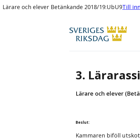
Lärare och elever Betänkande 2018/19:UbU9
Till in
3. Lärarass
Lärare och elever (Bet
Beslut
:
Kammaren biföll utskot