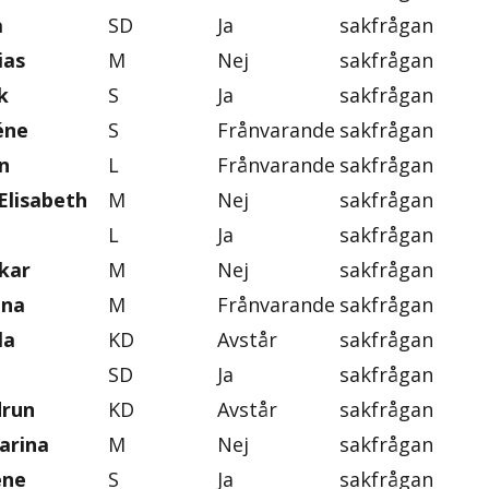
a
SD
Ja
sakfrågan
ias
M
Nej
sakfrågan
k
S
Ja
sakfrågan
éne
S
Frånvarande
sakfrågan
n
L
Frånvarande
sakfrågan
Elisabeth
M
Nej
sakfrågan
L
Ja
sakfrågan
skar
M
Nej
sakfrågan
ena
M
Frånvarande
sakfrågan
la
KD
Avstår
sakfrågan
SD
Ja
sakfrågan
drun
KD
Avstår
sakfrågan
arina
M
Nej
sakfrågan
ene
S
Ja
sakfrågan