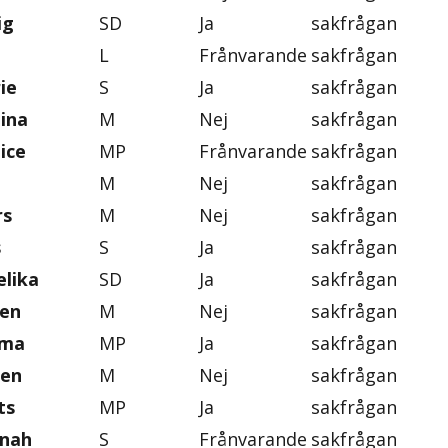
ig
SD
Ja
sakfrågan
L
Frånvarande
sakfrågan
ie
S
Ja
sakfrågan
tina
M
Nej
sakfrågan
ice
MP
Frånvarande
sakfrågan
M
Nej
sakfrågan
rs
M
Nej
sakfrågan
s
S
Ja
sakfrågan
lika
SD
Ja
sakfrågan
ten
M
Nej
sakfrågan
mma
MP
Ja
sakfrågan
gen
M
Nej
sakfrågan
ts
MP
Ja
sakfrågan
nnah
S
Frånvarande
sakfrågan