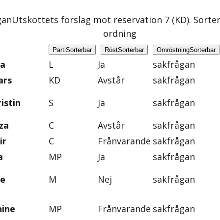
gan
Utskottets förslag mot reservation 7 (KD)
. Sorte
ordning
Parti
Sorterbar
Röst
Sorterbar
Omröstning
Sorterbar
na
L
Ja
sakfrågan
ars
KD
Avstår
sakfrågan
istin
S
Ja
sakfrågan
za
C
Avstår
sakfrågan
ir
C
Frånvarande
sakfrågan
a
MP
Ja
sakfrågan
ie
M
Nej
sakfrågan
nine
MP
Frånvarande
sakfrågan