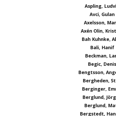
Aspling, Ludv
Avci, Gulan
Axelsson, Mar
Axén Olin, Kris
Bah Kuhnke, Al
Bali, Hanif
Beckman, La
Begic, Deni
Bengtsson, Ange
Bergheden, S
Berginger, E
Berglund, Jör
Berglund, Ma
Bergstedt, Ha