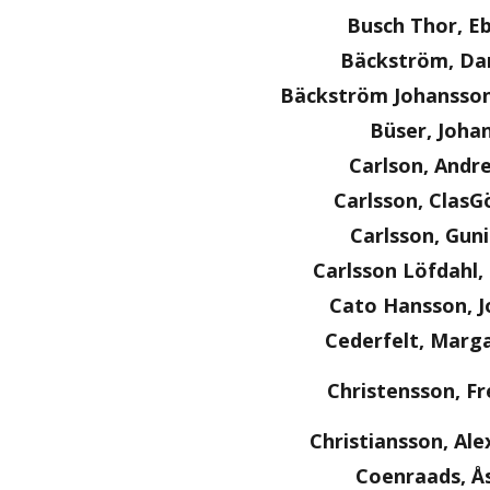
Busch Thor, E
Bäckström, Dan
Bäckström Johansson
Büser, Joha
Carlson, Andr
Carlsson, ClasG
Carlsson, Guni
Carlsson Löfdahl
Cato Hansson, J
Cederfelt, Marg
Christensson, Fr
Christiansson, Al
Coenraads, Å