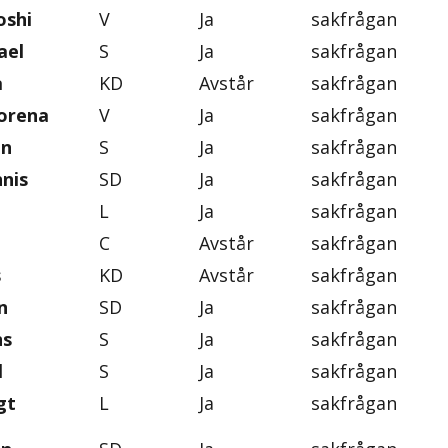
oshi
V
Ja
sakfrågan
ael
S
Ja
sakfrågan
a
KD
Avstår
sakfrågan
orena
V
Ja
sakfrågan
an
S
Ja
sakfrågan
nis
SD
Ja
sakfrågan
L
Ja
sakfrågan
C
Avstår
sakfrågan
s
KD
Avstår
sakfrågan
n
SD
Ja
sakfrågan
ns
S
Ja
sakfrågan
l
S
Ja
sakfrågan
gt
L
Ja
sakfrågan