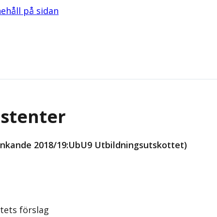
nehåll på sidan
istenter
änkande 2018/19:UbU9 Utbildningsutskottet)
tets förslag