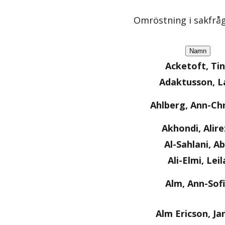
Omröstning i sakfrå
Namn
Acketoft, Ti
Adaktusson, L
Ahlberg, Ann-Chr
Akhondi, Alire
Al-Sahlani, Ab
Ali-Elmi, Leil
Alm, Ann-Sof
Alm Ericson, Ja