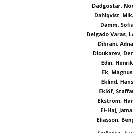
Dadgostar, No
Dahlqvist, Mik
Damm, Sofi
Delgado Varas, L
Dibrani, Adn
Dioukarev, Den
Edin, Henrik
Ek, Magnus
Eklind, Han
Eklöf, Staffa
Ekström, Ha
El-Haj, Jama
Eliasson, Ben