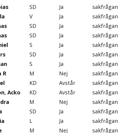
ias
SD
Ja
sakfrågan
la
V
Ja
sakfrågan
nas
SD
Ja
sakfrågan
nas
SD
Ja
sakfrågan
iel
S
Ja
sakfrågan
rs
SD
Ja
sakfrågan
han
S
Ja
sakfrågan
n R
M
Nej
sakfrågan
el
KD
Avstår
sakfrågan
on, Acko
KD
Avstår
sakfrågan
ndra
M
Nej
sakfrågan
a
SD
Ja
sakfrågan
ia
L
Ja
sakfrågan
e
M
Nej
sakfrågan