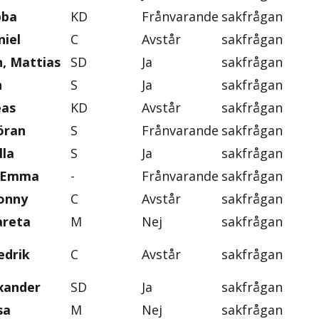
bba
KD
Frånvarande
sakfrågan
iel
C
Avstår
sakfrågan
, Mattias
SD
Ja
sakfrågan
n
S
Ja
sakfrågan
eas
KD
Avstår
sakfrågan
öran
S
Frånvarande
sakfrågan
lla
S
Ja
sakfrågan
, Emma
-
Frånvarande
sakfrågan
onny
C
Avstår
sakfrågan
areta
M
Nej
sakfrågan
edrik
C
Avstår
sakfrågan
exander
SD
Ja
sakfrågan
sa
M
Nej
sakfrågan