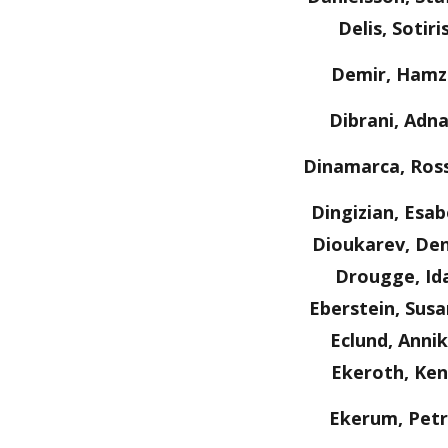
Delis, Sotiri
Demir, Hamz
Dibrani, Adn
Dinamarca, Ros
Dingizian, Esab
Dioukarev, Den
Drougge, Id
Eberstein, Sus
Eclund, Anni
Ekeroth, Ken
Ekerum, Pet