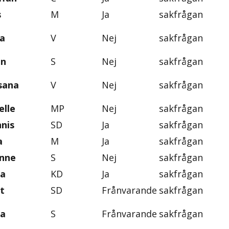
s
M
Ja
sakfrågan
a
V
Nej
sakfrågan
an
S
Nej
sakfrågan
sana
V
Nej
sakfrågan
elle
MP
Nej
sakfrågan
nis
SD
Ja
sakfrågan
a
M
Ja
sakfrågan
anne
S
Nej
sakfrågan
ka
KD
Ja
sakfrågan
t
SD
Frånvarande
sakfrågan
ra
S
Frånvarande
sakfrågan