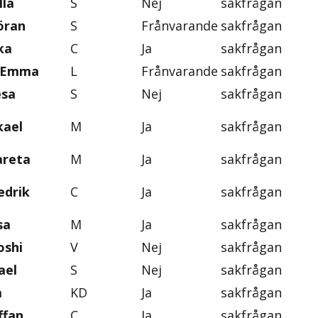
lla
S
Nej
sakfrågan
öran
S
Frånvarande
sakfrågan
ka
C
Ja
sakfrågan
, Emma
L
Frånvarande
sakfrågan
esa
S
Nej
sakfrågan
kael
M
Ja
sakfrågan
areta
M
Ja
sakfrågan
edrik
C
Ja
sakfrågan
sa
M
Ja
sakfrågan
oshi
V
Nej
sakfrågan
ael
S
Nej
sakfrågan
a
KD
Ja
sakfrågan
ffan
C
Ja
sakfrågan