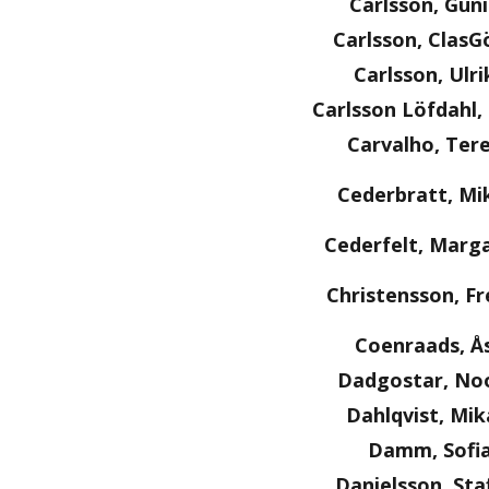
Carlsson, Guni
Carlsson, ClasG
Carlsson, Ulri
Carlsson Löfdahl
Carvalho, Ter
Cederbratt, Mi
Cederfelt, Marg
Christensson, Fr
Coenraads, Å
Dadgostar, No
Dahlqvist, Mik
Damm, Sofi
Danielsson, Sta