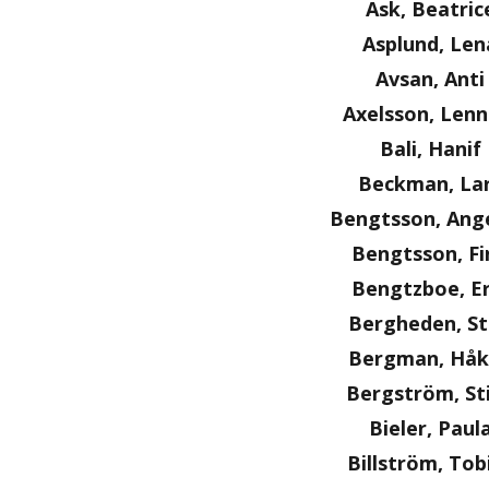
Ask, Beatric
Asplund, Len
Avsan, Anti
Axelsson, Lenn
Bali, Hanif
Beckman, La
Bengtsson, Ange
Bengtsson, Fi
Bengtzboe, Er
Bergheden, S
Bergman, Håk
Bergström, St
Bieler, Paul
Billström, Tob