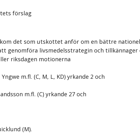
tets förslag
bakom det som utskottet anför om en
bättre natione
att genomföra livsmedelsstrategin
och tillkännager 
ller riksdagen motionerna
 Yngwe m.fl. (C, M, L, KD) yrkande 2 och
landsson m.fl. (C) yrkande 27 och
icklund (M).