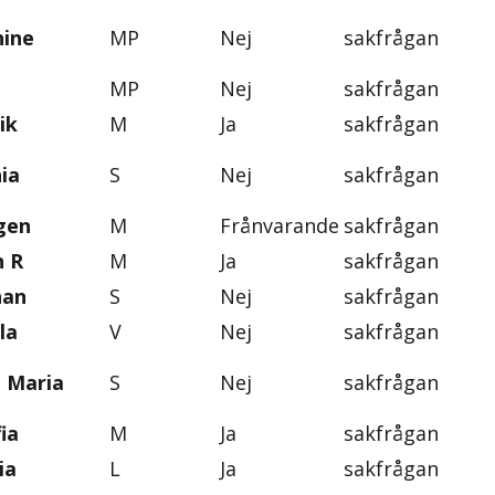
nine
MP
Nej
sakfrågan
MP
Nej
sakfrågan
ik
M
Ja
sakfrågan
ia
S
Nej
sakfrågan
gen
M
Frånvarande
sakfrågan
n R
M
Ja
sakfrågan
han
S
Nej
sakfrågan
la
V
Nej
sakfrågan
, Maria
S
Nej
sakfrågan
ia
M
Ja
sakfrågan
ia
L
Ja
sakfrågan