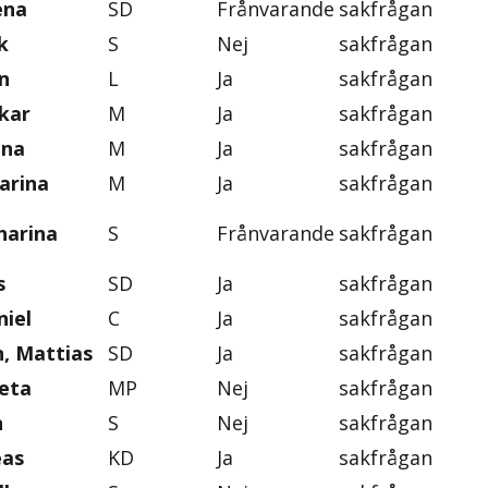
ena
SD
Frånvarande
sakfrågan
k
S
Nej
sakfrågan
n
L
Ja
sakfrågan
skar
M
Ja
sakfrågan
ena
M
Ja
sakfrågan
arina
M
Ja
sakfrågan
harina
S
Frånvarande
sakfrågan
s
SD
Ja
sakfrågan
iel
C
Ja
sakfrågan
, Mattias
SD
Ja
sakfrågan
eta
MP
Nej
sakfrågan
n
S
Nej
sakfrågan
eas
KD
Ja
sakfrågan