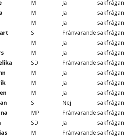
e
M
Ja
sakfrågan
a
M
Ja
sakfrågan
M
Ja
sakfrågan
art
S
Frånvarande
sakfrågan
M
Ja
sakfrågan
rs
M
Ja
sakfrågan
lika
SD
Frånvarande
sakfrågan
nn
M
Ja
sakfrågan
ik
M
Ja
sakfrågan
ten
M
Ja
sakfrågan
an
S
Nej
sakfrågan
ina
MP
Frånvarande
sakfrågan
a
SD
Ja
sakfrågan
ias
M
Frånvarande
sakfrågan