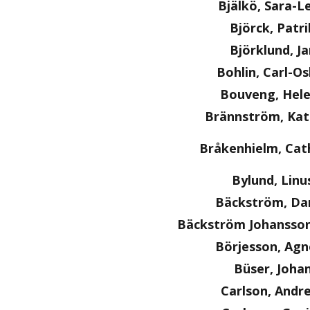
Bjälkö, Sara-L
Björck, Patri
Björklund, Ja
Bohlin, Carl-O
Bouveng, Hel
Brännström, Kat
Bråkenhielm, Cat
Bylund, Linu
Bäckström, Dan
Bäckström Johansson
Börjesson, Agn
Büser, Joha
Carlson, Andr