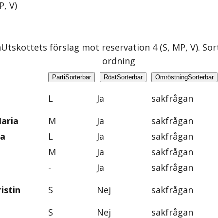
P, V
)
n
Utskottets förslag mot reservation 4 (S, MP, V)
. So
ordning
Parti
Sorterbar
Röst
Sorterbar
Omröstning
Sorterbar
L
Ja
sakfrågan
aria
M
Ja
sakfrågan
na
L
Ja
sakfrågan
M
Ja
sakfrågan
-
Ja
sakfrågan
istin
S
Nej
sakfrågan
S
Nej
sakfrågan