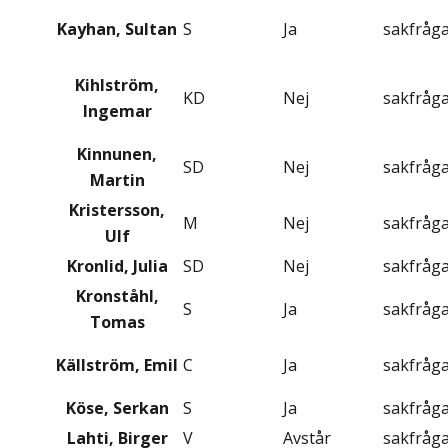
Kayhan, Sultan
S
Ja
sakfråg
Kihlström,
KD
Nej
sakfråg
Ingemar
Kinnunen,
SD
Nej
sakfråg
Martin
Kristersson,
M
Nej
sakfråg
Ulf
Kronlid, Julia
SD
Nej
sakfråg
Kronståhl,
S
Ja
sakfråg
Tomas
Källström, Emil
C
Ja
sakfråg
Köse, Serkan
S
Ja
sakfråg
Lahti, Birger
V
Avstår
sakfråg