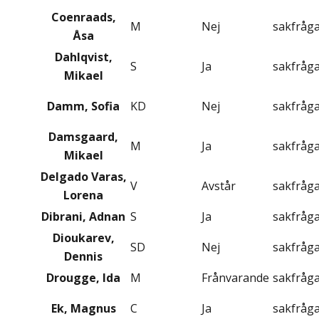
Coenraads,
M
Nej
sakfråg
Åsa
Dahlqvist,
S
Ja
sakfråg
Mikael
Damm, Sofia
KD
Nej
sakfråg
Damsgaard,
M
Ja
sakfråg
Mikael
Delgado Varas,
V
Avstår
sakfråg
Lorena
Dibrani, Adnan
S
Ja
sakfråg
Dioukarev,
SD
Nej
sakfråg
Dennis
Drougge, Ida
M
Frånvarande
sakfråg
Ek, Magnus
C
Ja
sakfråg