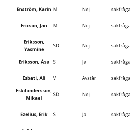
Enström, Karin
M
Nej
sakfråg
Ericson, Jan
M
Nej
sakfråg
Eriksson,
SD
Nej
sakfråg
Yasmine
Eriksson, Åsa
S
Ja
sakfråg
Esbati, Ali
V
Avstår
sakfråg
Eskilandersson,
SD
Nej
sakfråg
Mikael
Ezelius, Erik
S
Ja
sakfråg