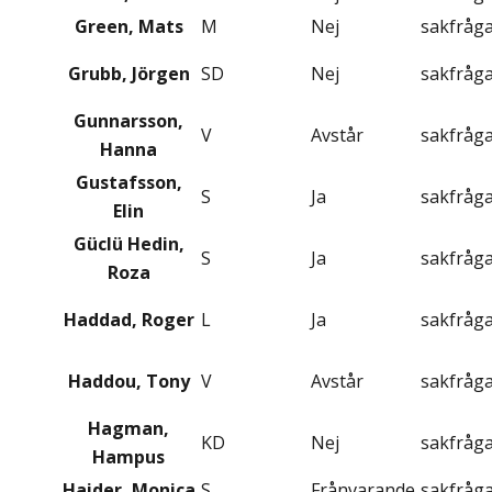
Green, Mats
M
Nej
sakfråg
Grubb, Jörgen
SD
Nej
sakfråg
Gunnarsson,
V
Avstår
sakfråg
Hanna
Gustafsson,
S
Ja
sakfråg
Elin
Güclü Hedin,
S
Ja
sakfråg
Roza
Haddad, Roger
L
Ja
sakfråg
Haddou, Tony
V
Avstår
sakfråg
Hagman,
KD
Nej
sakfråg
Hampus
Haider, Monica
S
Frånvarande
sakfråg