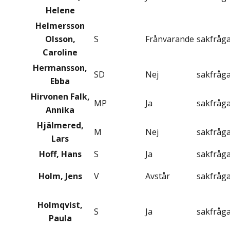
Helene
Helmersson
Olsson,
S
Frånvarande
sakfråg
Caroline
Hermansson,
SD
Nej
sakfråg
Ebba
Hirvonen Falk,
MP
Ja
sakfråg
Annika
Hjälmered,
M
Nej
sakfråg
Lars
Hoff, Hans
S
Ja
sakfråg
Holm, Jens
V
Avstår
sakfråg
Holmqvist,
S
Ja
sakfråg
Paula