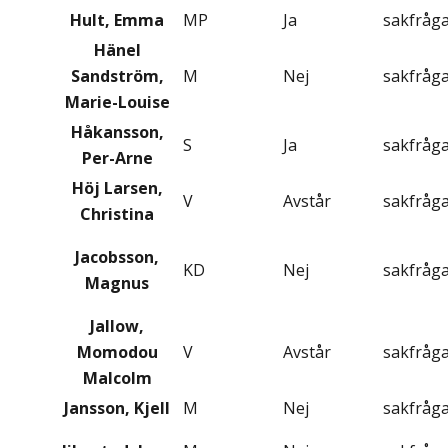
Hult, Emma
MP
Ja
sakfråg
Hänel
Sandström,
M
Nej
sakfråg
Marie-Louise
Håkansson,
S
Ja
sakfråg
Per-Arne
Höj Larsen,
V
Avstår
sakfråg
Christina
Jacobsson,
KD
Nej
sakfråg
Magnus
Jallow,
Momodou
V
Avstår
sakfråg
Malcolm
Jansson, Kjell
M
Nej
sakfråg