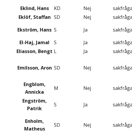
Eklind, Hans
KD
Nej
sakfråg
Eklöf, Staffan
SD
Nej
sakfråg
Ekström, Hans
S
Ja
sakfråg
El-Haj, Jamal
S
Ja
sakfråg
Eliasson, Bengt
L
Ja
sakfråg
Emilsson, Aron
SD
Nej
sakfråg
Engblom,
M
Nej
sakfråg
Annicka
Engström,
S
Ja
sakfråg
Patrik
Enholm,
SD
Nej
sakfråg
Matheus