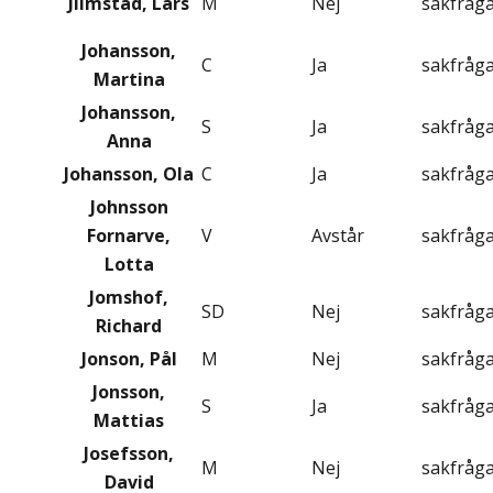
Jilmstad, Lars
M
Nej
sakfråg
Johansson,
C
Ja
sakfråg
Martina
Johansson,
S
Ja
sakfråg
Anna
Johansson, Ola
C
Ja
sakfråg
Johnsson
Fornarve,
V
Avstår
sakfråg
Lotta
Jomshof,
SD
Nej
sakfråg
Richard
Jonson, Pål
M
Nej
sakfråg
Jonsson,
S
Ja
sakfråg
Mattias
Josefsson,
M
Nej
sakfråg
David