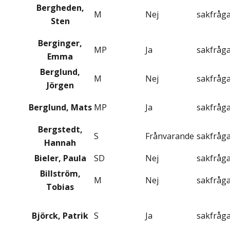
Bergheden,
M
Nej
sakfråg
Sten
Berginger,
MP
Ja
sakfråg
Emma
Berglund,
M
Nej
sakfråg
Jörgen
Berglund, Mats
MP
Ja
sakfråg
Bergstedt,
S
Frånvarande
sakfråg
Hannah
Bieler, Paula
SD
Nej
sakfråg
Billström,
M
Nej
sakfråg
Tobias
Björck, Patrik
S
Ja
sakfråg