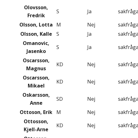
Olovsson,
S
Ja
sakfråg
Fredrik
Olsson, Lotta
M
Nej
sakfråg
Olsson, Kalle
S
Ja
sakfråg
Omanovic,
S
Ja
sakfråg
Jasenko
Oscarsson,
KD
Nej
sakfråg
Magnus
Oscarsson,
KD
Nej
sakfråg
Mikael
Oskarsson,
SD
Nej
sakfråg
Anne
Ottoson, Erik
M
Nej
sakfråg
Ottosson,
KD
Nej
sakfråg
Kjell-Arne