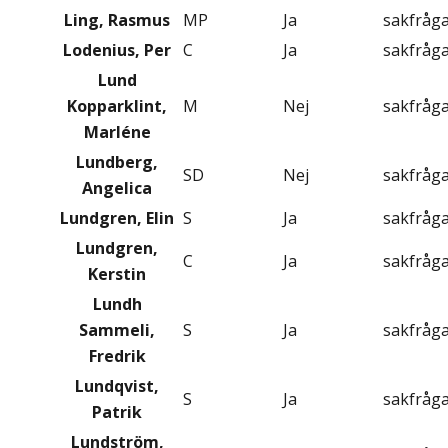
Ling, Rasmus
MP
Ja
sakfråg
Lodenius, Per
C
Ja
sakfråg
Lund
Kopparklint,
M
Nej
sakfråg
Marléne
Lundberg,
SD
Nej
sakfråg
Angelica
Lundgren, Elin
S
Ja
sakfråg
Lundgren,
C
Ja
sakfråg
Kerstin
Lundh
Sammeli,
S
Ja
sakfråg
Fredrik
Lundqvist,
S
Ja
sakfråg
Patrik
Lundström,