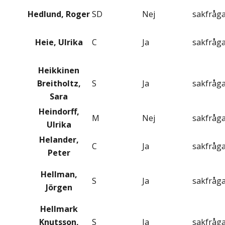
Hedlund, Roger
SD
Nej
sakfråg
Heie, Ulrika
C
Ja
sakfråg
Heikkinen
Breitholtz,
S
Ja
sakfråg
Sara
Heindorff,
M
Nej
sakfråg
Ulrika
Helander,
C
Ja
sakfråg
Peter
Hellman,
S
Ja
sakfråg
Jörgen
Hellmark
Knutsson,
S
Ja
sakfråg