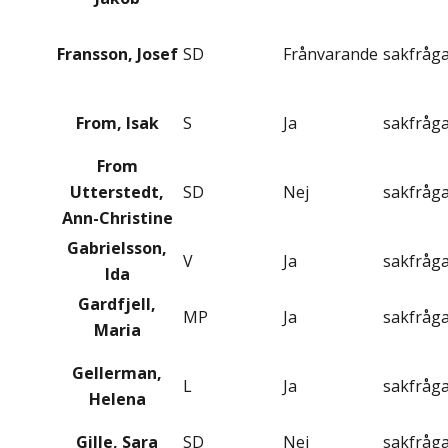
Fransson, Josef
SD
Frånvarande
sakfråg
From, Isak
S
Ja
sakfråg
From
Utterstedt,
SD
Nej
sakfråg
Ann-Christine
Gabrielsson,
V
Ja
sakfråg
Ida
Gardfjell,
MP
Ja
sakfråg
Maria
Gellerman,
L
Ja
sakfråg
Helena
Gille, Sara
SD
Nej
sakfråg