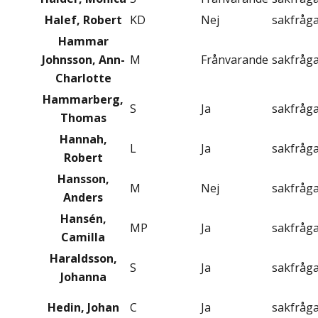
Halef, Robert
KD
Nej
sakfråg
Hammar
Johnsson, Ann-
M
Frånvarande
sakfråg
Charlotte
Hammarberg,
S
Ja
sakfråg
Thomas
Hannah,
L
Ja
sakfråg
Robert
Hansson,
M
Nej
sakfråg
Anders
Hansén,
MP
Ja
sakfråg
Camilla
Haraldsson,
S
Ja
sakfråg
Johanna
Hedin, Johan
C
Ja
sakfråg