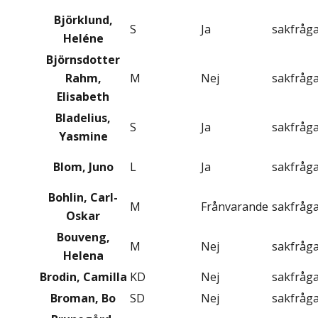
Björklund,
S
Ja
sakfråg
Heléne
Björnsdotter
Rahm,
M
Nej
sakfråg
Elisabeth
Bladelius,
S
Ja
sakfråg
Yasmine
Blom, Juno
L
Ja
sakfråg
Bohlin, Carl-
M
Frånvarande
sakfråg
Oskar
Bouveng,
M
Nej
sakfråg
Helena
Brodin, Camilla
KD
Nej
sakfråg
Broman, Bo
SD
Nej
sakfråg