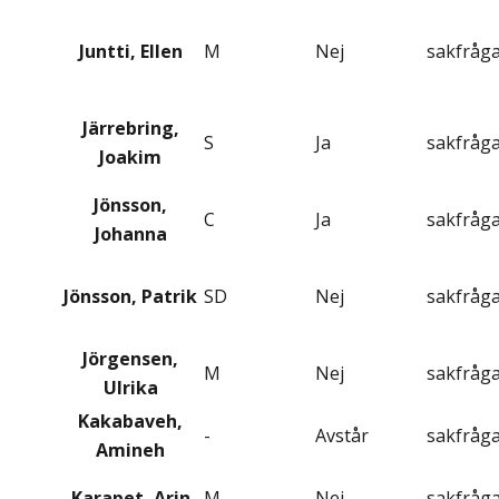
Juntti, Ellen
M
Nej
sakfråg
Järrebring,
S
Ja
sakfråg
Joakim
Jönsson,
C
Ja
sakfråg
Johanna
Jönsson, Patrik
SD
Nej
sakfråg
Jörgensen,
M
Nej
sakfråg
Ulrika
Kakabaveh,
-
Avstår
sakfråg
Amineh
Karapet, Arin
M
Nej
sakfråg