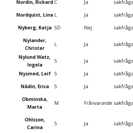
Nordin, Rickard
C
Ja
sakfråg
Nordquist, Lina
L
Ja
sakfråg
Nyberg, Katja
SD
Nej
sakfråg
Nylander,
L
Ja
sakfråg
Christer
Nylund Watz,
S
Ja
sakfråg
Ingela
Nysmed, Leif
S
Ja
sakfråg
Nådin, Erica
S
Ja
sakfråg
Obminska,
M
Frånvarande
sakfråg
Marta
Ohlsson,
S
Ja
sakfråg
Carina