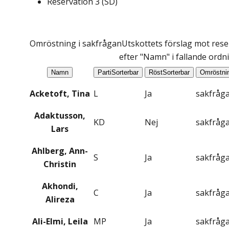
Reservation
3
(
SD
)
Omröstning i sakfrågan
Utskottets förslag mot rese
efter "Namn" i fallande ordn
Namn
Parti
Sorterbar
Röst
Sorterbar
Omröstni
Acketoft, Tina
L
Ja
sakfråg
Adaktusson,
KD
Nej
sakfråg
Lars
Ahlberg, Ann-
S
Ja
sakfråg
Christin
Akhondi,
C
Ja
sakfråg
Alireza
Ali-Elmi, Leila
MP
Ja
sakfråg