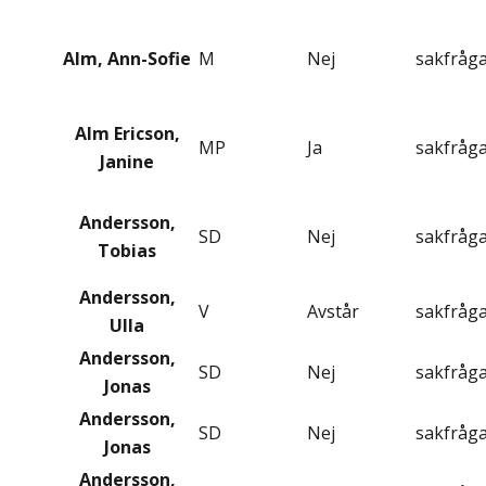
Alm, Ann-Sofie
M
Nej
sakfråg
Alm Ericson,
MP
Ja
sakfråg
Janine
Andersson,
SD
Nej
sakfråg
Tobias
Andersson,
V
Avstår
sakfråg
Ulla
Andersson,
SD
Nej
sakfråg
Jonas
Andersson,
SD
Nej
sakfråg
Jonas
Andersson,