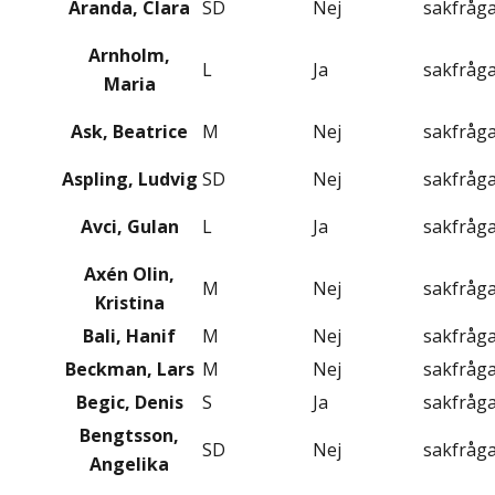
Aranda, Clara
SD
Nej
sakfråg
Arnholm,
L
Ja
sakfråg
Maria
Ask, Beatrice
M
Nej
sakfråg
Aspling, Ludvig
SD
Nej
sakfråg
Avci, Gulan
L
Ja
sakfråg
Axén Olin,
M
Nej
sakfråg
Kristina
Bali, Hanif
M
Nej
sakfråg
Beckman, Lars
M
Nej
sakfråg
Begic, Denis
S
Ja
sakfråg
Bengtsson,
SD
Nej
sakfråg
Angelika