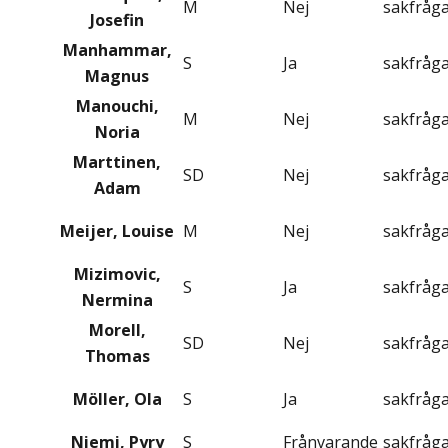
M
Nej
sakfråg
Josefin
Manhammar,
S
Ja
sakfråg
Magnus
Manouchi,
M
Nej
sakfråg
Noria
Marttinen,
SD
Nej
sakfråg
Adam
Meijer, Louise
M
Nej
sakfråg
Mizimovic,
S
Ja
sakfråg
Nermina
Morell,
SD
Nej
sakfråg
Thomas
Möller, Ola
S
Ja
sakfråg
Niemi, Pyry
S
Frånvarande
sakfråg