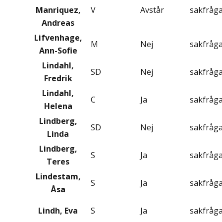
Manriquez,
V
Avstår
sakfråg
Andreas
Lifvenhage,
M
Nej
sakfråg
Ann-Sofie
Lindahl,
SD
Nej
sakfråg
Fredrik
Lindahl,
C
Ja
sakfråg
Helena
Lindberg,
SD
Nej
sakfråg
Linda
Lindberg,
S
Ja
sakfråg
Teres
Lindestam,
S
Ja
sakfråg
Åsa
Lindh, Eva
S
Ja
sakfråg