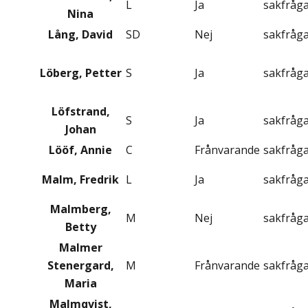
L
Ja
sakfråg
Nina
Lång, David
SD
Nej
sakfråg
Löberg, Petter
S
Ja
sakfråg
Löfstrand,
S
Ja
sakfråg
Johan
Lööf, Annie
C
Frånvarande
sakfråg
Malm, Fredrik
L
Ja
sakfråg
Malmberg,
M
Nej
sakfråg
Betty
Malmer
Stenergard,
M
Frånvarande
sakfråg
Maria
Malmqvist,