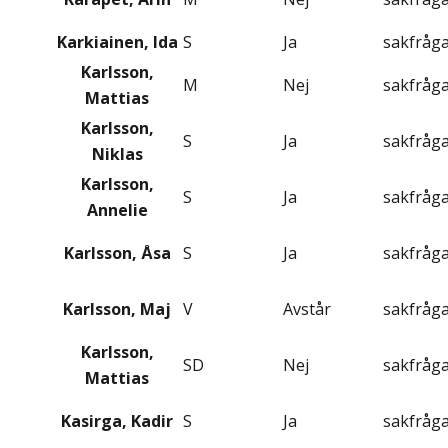
Karkiainen, Ida
S
Ja
sakfråg
Karlsson,
M
Nej
sakfråg
Mattias
Karlsson,
S
Ja
sakfråg
Niklas
Karlsson,
S
Ja
sakfråg
Annelie
Karlsson, Åsa
S
Ja
sakfråg
Karlsson, Maj
V
Avstår
sakfråg
Karlsson,
SD
Nej
sakfråg
Mattias
Kasirga, Kadir
S
Ja
sakfråg