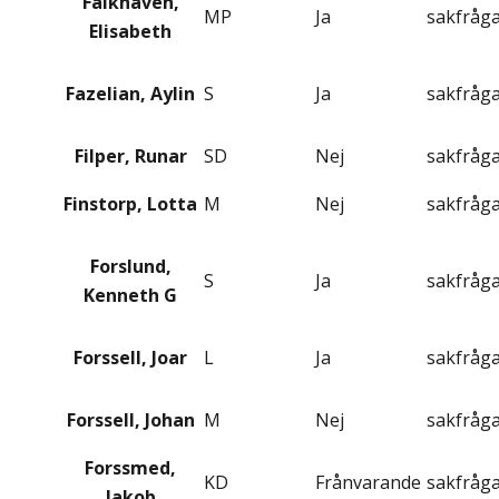
Falkhaven,
MP
Ja
sakfråg
Elisabeth
Fazelian, Aylin
S
Ja
sakfråg
Filper, Runar
SD
Nej
sakfråg
Finstorp, Lotta
M
Nej
sakfråg
Forslund,
S
Ja
sakfråg
Kenneth G
Forssell, Joar
L
Ja
sakfråg
Forssell, Johan
M
Nej
sakfråg
Forssmed,
KD
Frånvarande
sakfråg
Jakob