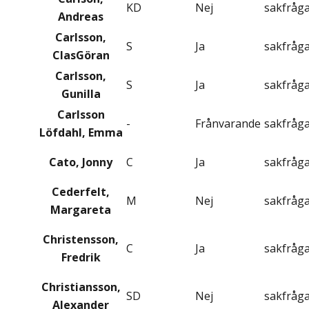
KD
Nej
sakfråg
Andreas
Carlsson,
S
Ja
sakfråg
ClasGöran
Carlsson,
S
Ja
sakfråg
Gunilla
Carlsson
-
Frånvarande
sakfråg
Löfdahl, Emma
Cato, Jonny
C
Ja
sakfråg
Cederfelt,
M
Nej
sakfråg
Margareta
Christensson,
C
Ja
sakfråg
Fredrik
Christiansson,
SD
Nej
sakfråg
Alexander