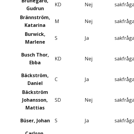
Brunegård,
KD
Nej
sakfråg
Gudrun
Brännström,
M
Nej
sakfråg
Katarina
Burwick,
S
Ja
sakfråg
Marlene
Busch Thor,
KD
Nej
sakfråg
Ebba
Bäckström,
C
Ja
sakfråg
Daniel
Bäckström
Johansson,
SD
Nej
sakfråg
Mattias
Büser, Johan
S
Ja
sakfråg
Carlson,