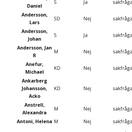
S
Ja
sakfråg
Daniel
Andersson,
SD
Nej
sakfråg
Lars
Andersson,
S
Ja
sakfråg
Johan
Andersson, Jan
M
Nej
sakfråg
R
Anefur,
KD
Nej
sakfråg
Michael
Ankarberg
Johansson,
KD
Nej
sakfråg
Acko
Anstrell,
M
Nej
sakfråg
Alexandra
Antoni, Helena
M
Nej
sakfråg