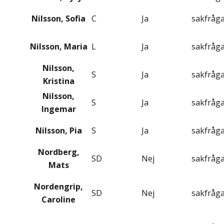
Nilsson, Sofia
C
Ja
sakfråg
Nilsson, Maria
L
Ja
sakfråg
Nilsson,
S
Ja
sakfråg
Kristina
Nilsson,
S
Ja
sakfråg
Ingemar
Nilsson, Pia
S
Ja
sakfråg
Nordberg,
SD
Nej
sakfråg
Mats
Nordengrip,
SD
Nej
sakfråg
Caroline