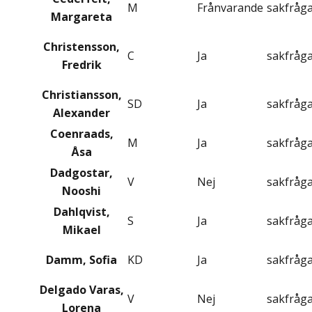
M
Frånvarande
sakfråg
Margareta
Christensson,
C
Ja
sakfråg
Fredrik
Christiansson,
SD
Ja
sakfråg
Alexander
Coenraads,
M
Ja
sakfråg
Åsa
Dadgostar,
V
Nej
sakfråg
Nooshi
Dahlqvist,
S
Ja
sakfråg
Mikael
Damm, Sofia
KD
Ja
sakfråg
Delgado Varas,
V
Nej
sakfråg
Lorena