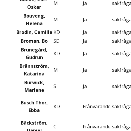
M
Ja
sakfråg
Oskar
Bouveng,
M
Ja
sakfråg
Helena
Brodin, Camilla
KD
Ja
sakfråg
Broman, Bo
SD
Ja
sakfråg
Brunegård,
KD
Ja
sakfråg
Gudrun
Brännström,
M
Ja
sakfråg
Katarina
Burwick,
S
Ja
sakfråg
Marlene
Busch Thor,
KD
Frånvarande
sakfråg
Ebba
Bäckström,
C
Frånvarande
sakfråg
Daniel