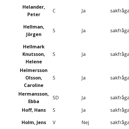
Helander,
C
Ja
sakfråg
Peter
Hellman,
S
Ja
sakfråg
Jörgen
Hellmark
Knutsson,
S
Ja
sakfråg
Helene
Helmersson
Olsson,
S
Ja
sakfråg
Caroline
Hermansson,
SD
Ja
sakfråg
Ebba
Hoff, Hans
S
Ja
sakfråg
Holm, Jens
V
Nej
sakfråg