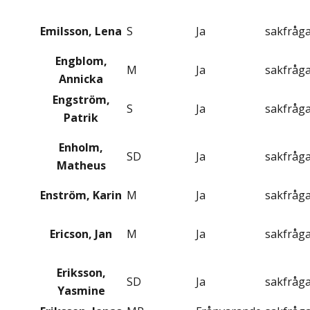
Emilsson, Lena
S
Ja
sakfråg
Engblom,
M
Ja
sakfråg
Annicka
Engström,
S
Ja
sakfråg
Patrik
Enholm,
SD
Ja
sakfråg
Matheus
Enström, Karin
M
Ja
sakfråg
Ericson, Jan
M
Ja
sakfråg
Eriksson,
SD
Ja
sakfråg
Yasmine