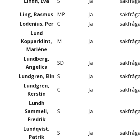
Lindh, Eva
S
Ja
sakfråg
Ling, Rasmus
MP
Ja
sakfråg
Lodenius, Per
C
Ja
sakfråg
Lund
Kopparklint,
M
Ja
sakfråg
Marléne
Lundberg,
SD
Ja
sakfråg
Angelica
Lundgren, Elin
S
Ja
sakfråg
Lundgren,
C
Ja
sakfråg
Kerstin
Lundh
Sammeli,
S
Ja
sakfråg
Fredrik
Lundqvist,
S
Ja
sakfråg
Patrik