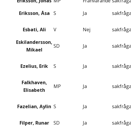
Eriksson, Jonas
MP
Frånvarande
sakfråg
Eriksson, Åsa
S
Ja
sakfråg
Esbati, Ali
V
Nej
sakfråg
Eskilandersson,
SD
Ja
sakfråg
Mikael
Ezelius, Erik
S
Ja
sakfråg
Falkhaven,
MP
Ja
sakfråg
Elisabeth
Fazelian, Aylin
S
Ja
sakfråg
Filper, Runar
SD
Ja
sakfråg