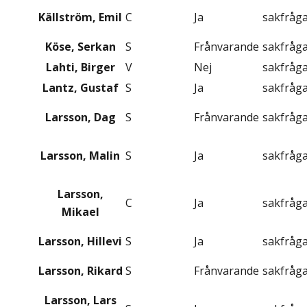
Källström, Emil
C
Ja
sakfråg
Köse, Serkan
S
Frånvarande
sakfråg
Lahti, Birger
V
Nej
sakfråg
Lantz, Gustaf
S
Ja
sakfråg
Larsson, Dag
S
Frånvarande
sakfråg
Larsson, Malin
S
Ja
sakfråg
Larsson,
C
Ja
sakfråg
Mikael
Larsson, Hillevi
S
Ja
sakfråg
Larsson, Rikard
S
Frånvarande
sakfråg
Larsson, Lars