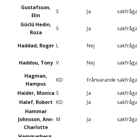
Gustafsson,
S
Ja
sakfråg
Elin
Güclü Hedin,
S
Ja
sakfråg
Roza
Haddad, Roger
L
Nej
sakfråg
Haddou, Tony
V
Nej
sakfråg
Hagman,
KD
Frånvarande
sakfråg
Hampus
Haider, Monica
S
Ja
sakfråg
Halef, Robert
KD
Ja
sakfråg
Hammar
Johnsson, Ann-
M
Ja
sakfråg
Charlotte
Hammarberg,