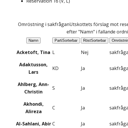
Reservation
16
(
V, L
)
Omröstning i sakfrågan
Utskottets förslag mot rese
efter "Namn" i fallande ordn
Namn
Parti
Sorterbar
Röst
Sorterbar
Omröstni
Acketoft, Tina
L
Nej
sakfråg
Adaktusson,
KD
Ja
sakfråg
Lars
Ahlberg, Ann-
S
Ja
sakfråg
Christin
Akhondi,
C
Ja
sakfråg
Alireza
Al-Sahlani, Abir
C
Ja
sakfråg