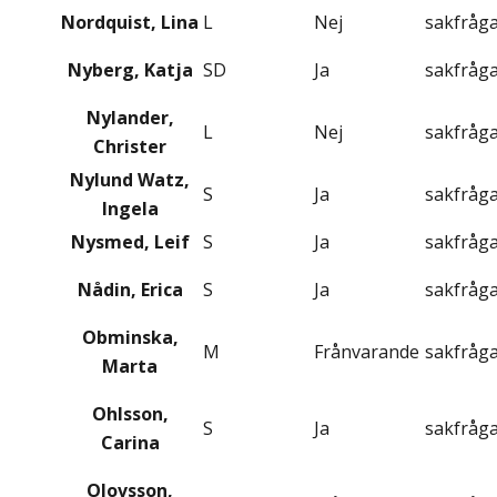
Nordquist, Lina
L
Nej
sakfråg
Nyberg, Katja
SD
Ja
sakfråg
Nylander,
L
Nej
sakfråg
Christer
Nylund Watz,
S
Ja
sakfråg
Ingela
Nysmed, Leif
S
Ja
sakfråg
Nådin, Erica
S
Ja
sakfråg
Obminska,
M
Frånvarande
sakfråg
Marta
Ohlsson,
S
Ja
sakfråg
Carina
Olovsson,