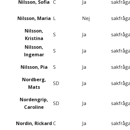
Nilsson, Sofia
C
Ja
sakfråg
Nilsson, Maria
L
Nej
sakfråg
Nilsson,
S
Ja
sakfråg
Kristina
Nilsson,
S
Ja
sakfråg
Ingemar
Nilsson, Pia
S
Ja
sakfråg
Nordberg,
SD
Ja
sakfråg
Mats
Nordengrip,
SD
Ja
sakfråg
Caroline
Nordin, Rickard
C
Ja
sakfråg