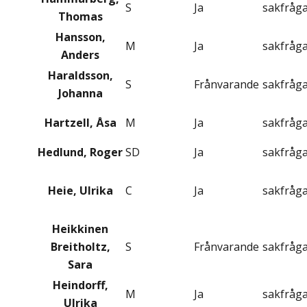
S
Ja
sakfråg
Thomas
Hansson,
M
Ja
sakfråg
Anders
Haraldsson,
S
Frånvarande
sakfråg
Johanna
Hartzell, Åsa
M
Ja
sakfråg
Hedlund, Roger
SD
Ja
sakfråg
Heie, Ulrika
C
Ja
sakfråg
Heikkinen
Breitholtz,
S
Frånvarande
sakfråg
Sara
Heindorff,
M
Ja
sakfråg
Ulrika