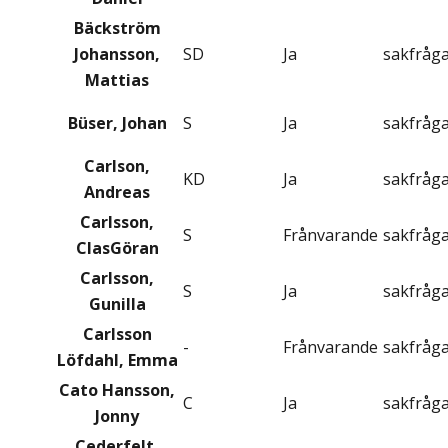
Bäckström
Johansson,
SD
Ja
sakfråg
Mattias
Büser, Johan
S
Ja
sakfråg
Carlson,
KD
Ja
sakfråg
Andreas
Carlsson,
S
Frånvarande
sakfråg
ClasGöran
Carlsson,
S
Ja
sakfråg
Gunilla
Carlsson
-
Frånvarande
sakfråg
Löfdahl, Emma
Cato Hansson,
C
Ja
sakfråg
Jonny
Cederfelt,