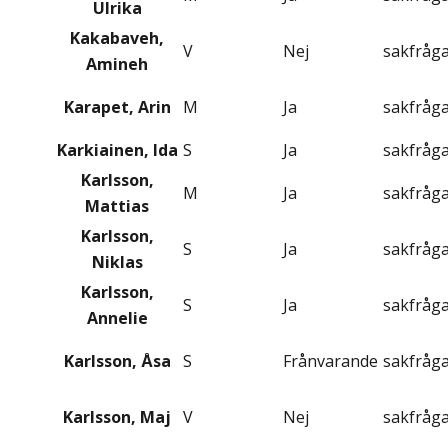
Ulrika
Kakabaveh,
V
Nej
sakfråg
Amineh
Karapet, Arin
M
Ja
sakfråg
Karkiainen, Ida
S
Ja
sakfråg
Karlsson,
M
Ja
sakfråg
Mattias
Karlsson,
S
Ja
sakfråg
Niklas
Karlsson,
S
Ja
sakfråg
Annelie
Karlsson, Åsa
S
Frånvarande
sakfråg
Karlsson, Maj
V
Nej
sakfråg