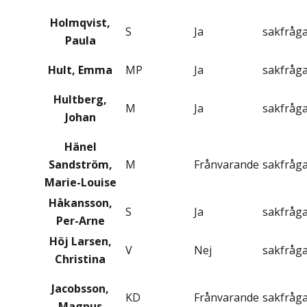
Holmqvist,
S
Ja
sakfråg
Paula
Hult, Emma
MP
Ja
sakfråg
Hultberg,
M
Ja
sakfråg
Johan
Hänel
Sandström,
M
Frånvarande
sakfråg
Marie-Louise
Håkansson,
S
Ja
sakfråg
Per-Arne
Höj Larsen,
V
Nej
sakfråg
Christina
Jacobsson,
KD
Frånvarande
sakfråg
Magnus