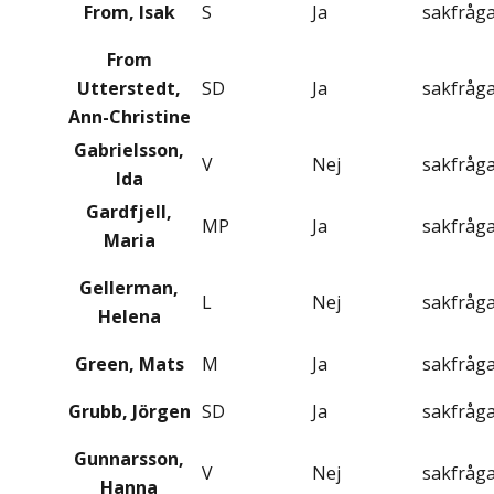
From, Isak
S
Ja
sakfråg
From
Utterstedt,
SD
Ja
sakfråg
Ann-Christine
Gabrielsson,
V
Nej
sakfråg
Ida
Gardfjell,
MP
Ja
sakfråg
Maria
Gellerman,
L
Nej
sakfråg
Helena
Green, Mats
M
Ja
sakfråg
Grubb, Jörgen
SD
Ja
sakfråg
Gunnarsson,
V
Nej
sakfråg
Hanna