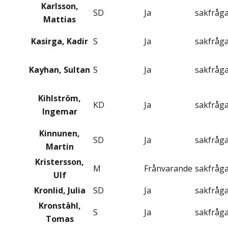
Karlsson,
SD
Ja
sakfråg
Mattias
Kasirga, Kadir
S
Ja
sakfråg
Kayhan, Sultan
S
Ja
sakfråg
Kihlström,
KD
Ja
sakfråg
Ingemar
Kinnunen,
SD
Ja
sakfråg
Martin
Kristersson,
M
Frånvarande
sakfråg
Ulf
Kronlid, Julia
SD
Ja
sakfråg
Kronståhl,
S
Ja
sakfråg
Tomas