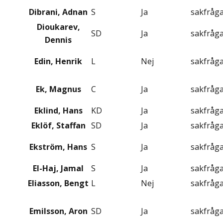
Dibrani, Adnan
S
Ja
sakfråg
Dioukarev,
SD
Ja
sakfråg
Dennis
Edin, Henrik
L
Nej
sakfråg
Ek, Magnus
C
Ja
sakfråg
Eklind, Hans
KD
Ja
sakfråg
Eklöf, Staffan
SD
Ja
sakfråg
Ekström, Hans
S
Ja
sakfråg
El-Haj, Jamal
S
Ja
sakfråg
Eliasson, Bengt
L
Nej
sakfråg
Emilsson, Aron
SD
Ja
sakfråg