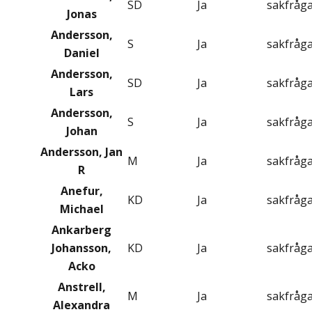
SD
Ja
sakfråg
Jonas
Andersson,
S
Ja
sakfråg
Daniel
Andersson,
SD
Ja
sakfråg
Lars
Andersson,
S
Ja
sakfråg
Johan
Andersson, Jan
M
Ja
sakfråg
R
Anefur,
KD
Ja
sakfråg
Michael
Ankarberg
Johansson,
KD
Ja
sakfråg
Acko
Anstrell,
M
Ja
sakfråg
Alexandra