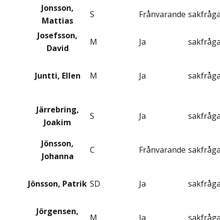
Jonsson,
S
Frånvarande
sakfråg
Mattias
Josefsson,
M
Ja
sakfråg
David
Juntti, Ellen
M
Ja
sakfråg
Järrebring,
S
Ja
sakfråg
Joakim
Jönsson,
C
Frånvarande
sakfråg
Johanna
Jönsson, Patrik
SD
Ja
sakfråg
Jörgensen,
M
Ja
sakfråg