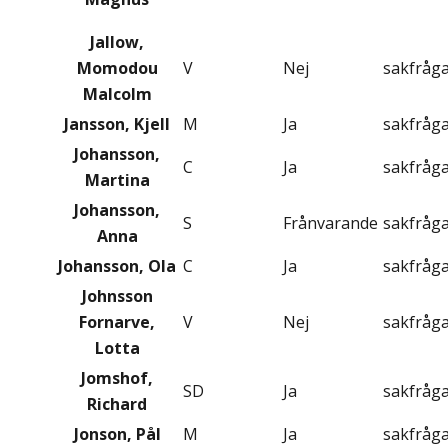
Jallow,
Momodou
V
Nej
sakfråg
Malcolm
Jansson, Kjell
M
Ja
sakfråg
Johansson,
C
Ja
sakfråg
Martina
Johansson,
S
Frånvarande
sakfråg
Anna
Johansson, Ola
C
Ja
sakfråg
Johnsson
Fornarve,
V
Nej
sakfråg
Lotta
Jomshof,
SD
Ja
sakfråg
Richard
Jonson, Pål
M
Ja
sakfråg