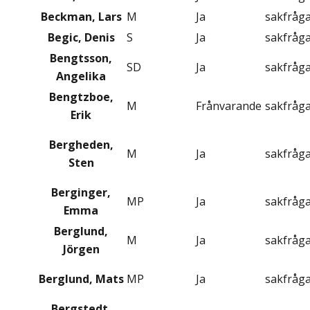
Beckman, Lars
M
Ja
sakfråg
Begic, Denis
S
Ja
sakfråg
Bengtsson,
SD
Ja
sakfråg
Angelika
Bengtzboe,
M
Frånvarande
sakfråg
Erik
Bergheden,
M
Ja
sakfråg
Sten
Berginger,
MP
Ja
sakfråg
Emma
Berglund,
M
Ja
sakfråg
Jörgen
Berglund, Mats
MP
Ja
sakfråg
Bergstedt,