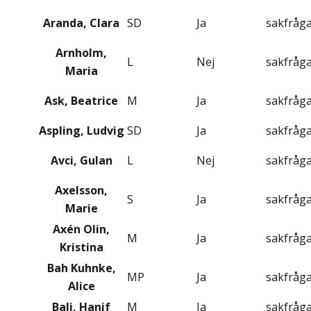
Aranda, Clara
SD
Ja
sakfråg
Arnholm,
L
Nej
sakfråg
Maria
Ask, Beatrice
M
Ja
sakfråg
Aspling, Ludvig
SD
Ja
sakfråg
Avci, Gulan
L
Nej
sakfråg
Axelsson,
S
Ja
sakfråg
Marie
Axén Olin,
M
Ja
sakfråg
Kristina
Bah Kuhnke,
MP
Ja
sakfråg
Alice
Bali, Hanif
M
Ja
sakfråg