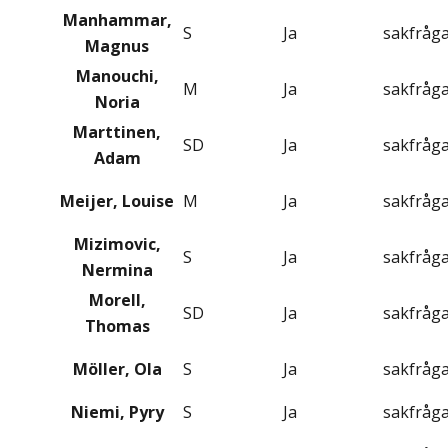
Manhammar,
S
Ja
sakfråg
Magnus
Manouchi,
M
Ja
sakfråg
Noria
Marttinen,
SD
Ja
sakfråg
Adam
Meijer, Louise
M
Ja
sakfråg
Mizimovic,
S
Ja
sakfråg
Nermina
Morell,
SD
Ja
sakfråg
Thomas
Möller, Ola
S
Ja
sakfråg
Niemi, Pyry
S
Ja
sakfråg