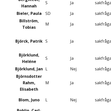
S
Ja
sakfråg
Hannah
Bieler, Paula
SD
Ja
sakfråg
Billström,
M
Ja
sakfråg
Tobias
Björck, Patrik
S
Ja
sakfråg
Björklund,
S
Ja
sakfråg
Heléne
Björklund, Jan
L
Nej
sakfråg
Björnsdotter
Rahm,
M
Ja
sakfråg
Elisabeth
Blom, Juno
L
Nej
sakfråg
Bohlin, Carl-