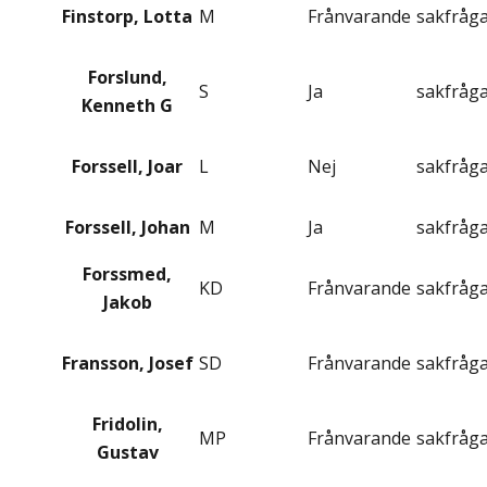
Finstorp, Lotta
M
Frånvarande
sakfråg
Forslund,
S
Ja
sakfråg
Kenneth G
Forssell, Joar
L
Nej
sakfråg
Forssell, Johan
M
Ja
sakfråg
Forssmed,
KD
Frånvarande
sakfråg
Jakob
Fransson, Josef
SD
Frånvarande
sakfråg
Fridolin,
MP
Frånvarande
sakfråg
Gustav