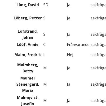
Lång, David
SD
Ja
sakfråg
Löberg, Petter
S
Ja
sakfråg
Löfstrand,
S
Ja
sakfråg
Johan
Lööf, Annie
C
Frånvarande
sakfråg
Malm, Fredrik
L
Nej
sakfråg
Malmberg,
M
Ja
sakfråg
Betty
Malmer
Stenergard,
M
Ja
sakfråg
Maria
Malmqvist,
M
Ja
sakfråg
Josefin