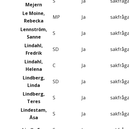
S
Ja
sakfråg
Mejern
Le Moine,
MP
Ja
sakfråg
Rebecka
Lennström,
S
Ja
sakfråg
Sanne
Lindahl,
SD
Ja
sakfråg
Fredrik
Lindahl,
C
Ja
sakfråg
Helena
Lindberg,
SD
Ja
sakfråg
Linda
Lindberg,
S
Ja
sakfråg
Teres
Lindestam,
S
Ja
sakfråg
Åsa