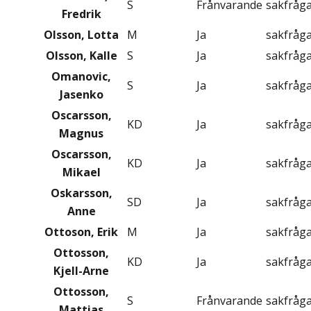
S
Frånvarande
sakfråg
Fredrik
Olsson, Lotta
M
Ja
sakfråg
Olsson, Kalle
S
Ja
sakfråg
Omanovic,
S
Ja
sakfråg
Jasenko
Oscarsson,
KD
Ja
sakfråg
Magnus
Oscarsson,
KD
Ja
sakfråg
Mikael
Oskarsson,
SD
Ja
sakfråg
Anne
Ottoson, Erik
M
Ja
sakfråg
Ottosson,
KD
Ja
sakfråg
Kjell-Arne
Ottosson,
S
Frånvarande
sakfråg
Mattias