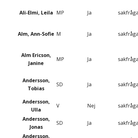
Ali-Elmi, Leila
MP
Ja
sakfråg
Alm, Ann-Sofie
M
Ja
sakfråg
Alm Ericson,
MP
Ja
sakfråg
Janine
Andersson,
SD
Ja
sakfråg
Tobias
Andersson,
V
Nej
sakfråg
Ulla
Andersson,
SD
Ja
sakfråg
Jonas
Andersson,