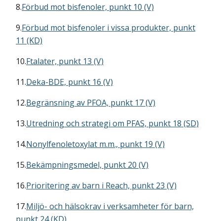
8.
Förbud mot bisfenoler, punkt 10 (V)
9.
Förbud mot bisfenoler i vissa produkter, punkt
11 (KD)
10.
Ftalater, punkt 13 (V)
11.
Deka-BDE, punkt 16 (V)
12.
Begränsning av PFOA, punkt 17 (V)
13.
Utredning och strategi om PFAS, punkt 18 (SD)
14.
Nonylfenoletoxylat m.m., punkt 19 (V)
15.
Bekämpningsmedel, punkt 20 (V)
16.
Prioritering av barn i Reach, punkt 23 (V)
17.
Miljö- och hälsokrav i verksamheter för barn,
punkt 24 (KD)