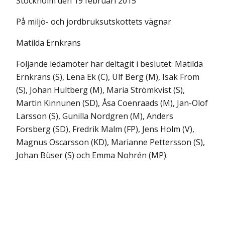
Stockholm den 19 februari 2015
På miljö- och jordbruksutskottets vägnar
Matilda Ernkrans
Följande ledamöter har deltagit i beslutet: Matilda
Ernkrans (S), Lena Ek (C), Ulf Berg (M), Isak From
(S), Johan Hultberg (M), Maria Strömkvist (S),
Martin Kinnunen (SD), Åsa Coenraads (M), Jan-Olof
Larsson (S), Gunilla Nordgren (M), Anders
Forsberg (SD), Fredrik Malm (FP), Jens Holm (V),
Magnus Oscarsson (KD), Marianne Pettersson (S),
Johan Büser (S) och Emma Nohrén (MP).