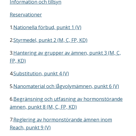
Information och tillsyn
Reservationer
1.
Nationella förbud, punkt 1 (V)
2.
Styrmedel, punkt 2 (M, C, FP, KD)
3.
Hantering av grupper av ämnen, punkt 3 (M, C,
FP, KD)
4.
Substitution, punkt 4 (V)
5.
Nanomaterial och lågvolymämnen, punkt 6 (V)
6.
Begränsning och utfasning av hormonstörande
ämnen, punkt 8 (M, C, FP, KD)
7.
Reglering av hormonstörande ämnen inom
Reach, punkt 9 (V)