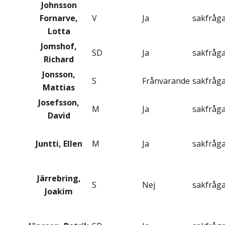
Johnsson
Fornarve,
V
Ja
sakfråg
Lotta
Jomshof,
SD
Ja
sakfråg
Richard
Jonsson,
S
Frånvarande
sakfråg
Mattias
Josefsson,
M
Ja
sakfråg
David
Juntti, Ellen
M
Ja
sakfråg
Järrebring,
S
Nej
sakfråg
Joakim