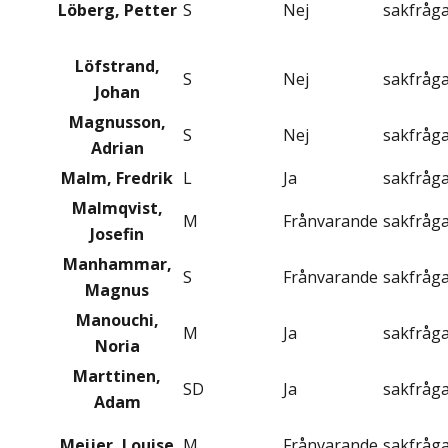
Löberg, Petter
S
Nej
sakfråg
Löfstrand,
S
Nej
sakfråg
Johan
Magnusson,
S
Nej
sakfråg
Adrian
Malm, Fredrik
L
Ja
sakfråg
Malmqvist,
M
Frånvarande
sakfråg
Josefin
Manhammar,
S
Frånvarande
sakfråg
Magnus
Manouchi,
M
Ja
sakfråg
Noria
Marttinen,
SD
Ja
sakfråg
Adam
Meijer, Louise
M
Frånvarande
sakfråg