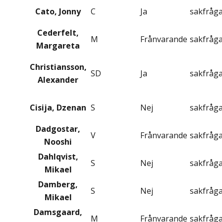
Cato, Jonny
C
Ja
sakfråg
Cederfelt,
M
Frånvarande
sakfråg
Margareta
Christiansson,
SD
Ja
sakfråg
Alexander
Cisija, Dzenan
S
Nej
sakfråg
Dadgostar,
V
Frånvarande
sakfråg
Nooshi
Dahlqvist,
S
Nej
sakfråg
Mikael
Damberg,
S
Nej
sakfråg
Mikael
Damsgaard,
M
Frånvarande
sakfråg