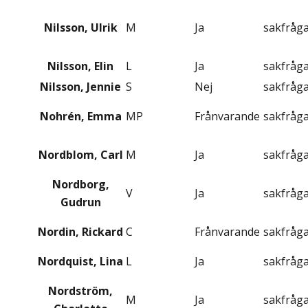
Nilsson, Ulrik
M
Ja
sakfråg
Nilsson, Elin
L
Ja
sakfråg
Nilsson, Jennie
S
Nej
sakfråg
Nohrén, Emma
MP
Frånvarande
sakfråg
Nordblom, Carl
M
Ja
sakfråg
Nordborg,
V
Ja
sakfråg
Gudrun
Nordin, Rickard
C
Frånvarande
sakfråg
Nordquist, Lina
L
Ja
sakfråg
Nordström,
M
Ja
sakfråg