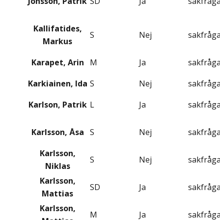
Jönsson, Patrik
SD
Ja
sakfråg
Kallifatides,
S
Nej
sakfråg
Markus
Karapet, Arin
M
Ja
sakfråg
Karkiainen, Ida
S
Nej
sakfråg
Karlson, Patrik
L
Ja
sakfråg
Karlsson, Åsa
S
Nej
sakfråg
Karlsson,
S
Nej
sakfråg
Niklas
Karlsson,
SD
Ja
sakfråg
Mattias
Karlsson,
M
Ja
sakfråg