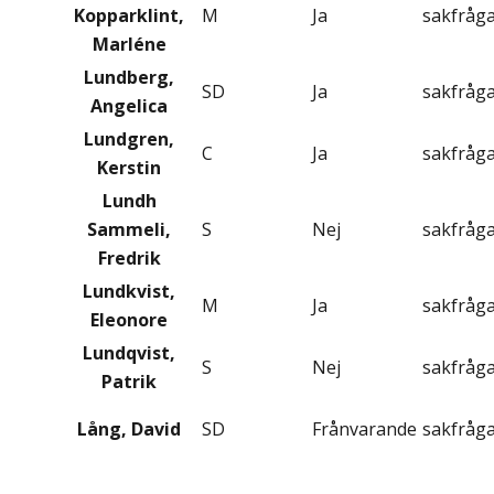
Kopparklint,
M
Ja
sakfråg
Marléne
Lundberg,
SD
Ja
sakfråg
Angelica
Lundgren,
C
Ja
sakfråg
Kerstin
Lundh
Sammeli,
S
Nej
sakfråg
Fredrik
Lundkvist,
M
Ja
sakfråg
Eleonore
Lundqvist,
S
Nej
sakfråg
Patrik
Lång, David
SD
Frånvarande
sakfråg