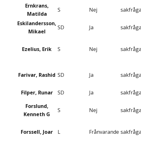
Ernkrans,
S
Nej
sakfråg
Matilda
Eskilandersson,
SD
Ja
sakfråg
Mikael
Ezelius, Erik
S
Nej
sakfråg
Farivar, Rashid
SD
Ja
sakfråg
Filper, Runar
SD
Ja
sakfråg
Forslund,
S
Nej
sakfråg
Kenneth G
Forssell, Joar
L
Frånvarande
sakfråg