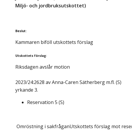
Miljö- och jordbruksutskottet)
Beslut
:
Kammaren biföll utskottets förslag
Utskottets förslag
:
Riksdagen avslår motion
2023/24:2628 av Anna-Caren Sätherberg m.fl. (S)
yrkande 3.
Reservation
5
(
S
)
Omröstning i sakfrågan
Utskottets förslag mot reser