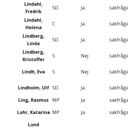
Lindahl,
SD
Ja
sakfråg
Fredrik
Lindahl,
C
Ja
sakfråg
Helena
Lindberg,
SD
Ja
sakfråg
Linda
Lindberg,
S
Nej
sakfråg
Kristoffer
Lindh, Eva
S
Nej
sakfråg
Lindholm, Ulf
SD
Ja
sakfråg
Ling, Rasmus
MP
Ja
sakfråg
Luhr, Katarina
MP
Ja
sakfråg
Lund