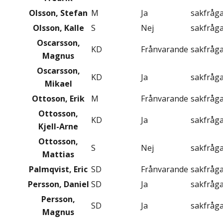
Olsson, Stefan
M
Ja
sakfråg
Olsson, Kalle
S
Nej
sakfråg
Oscarsson,
KD
Frånvarande
sakfråg
Magnus
Oscarsson,
KD
Ja
sakfråg
Mikael
Ottoson, Erik
M
Frånvarande
sakfråg
Ottosson,
KD
Ja
sakfråg
Kjell-Arne
Ottosson,
S
Nej
sakfråg
Mattias
Palmqvist, Eric
SD
Frånvarande
sakfråg
Persson, Daniel
SD
Ja
sakfråg
Persson,
SD
Ja
sakfråg
Magnus