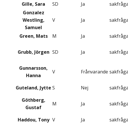
Gille, Sara
SD
Ja
sakfråg
Gonzalez
Westling,
V
Ja
sakfråg
Samuel
Green, Mats
M
Ja
sakfråg
Grubb, Jörgen
SD
Ja
sakfråg
Gunnarsson,
V
Frånvarande
sakfråg
Hanna
Guteland, Jytte
S
Nej
sakfråg
Göthberg,
M
Ja
sakfråg
Gustaf
Haddou, Tony
V
Ja
sakfråg