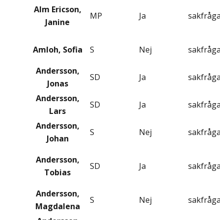
Alm Ericson,
MP
Ja
sakfråg
Janine
Amloh, Sofia
S
Nej
sakfråg
Andersson,
SD
Ja
sakfråg
Jonas
Andersson,
SD
Ja
sakfråg
Lars
Andersson,
S
Nej
sakfråg
Johan
Andersson,
SD
Ja
sakfråg
Tobias
Andersson,
S
Nej
sakfråg
Magdalena