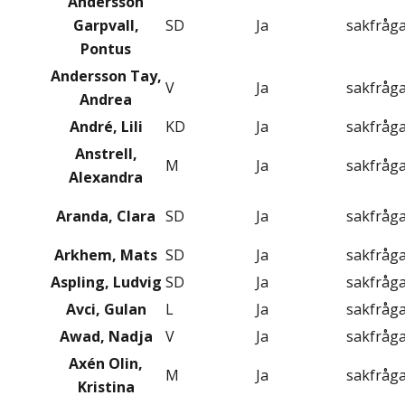
Andersson
Garpvall,
SD
Ja
sakfråg
Pontus
Andersson Tay,
V
Ja
sakfråg
Andrea
André, Lili
KD
Ja
sakfråg
Anstrell,
M
Ja
sakfråg
Alexandra
Aranda, Clara
SD
Ja
sakfråg
Arkhem, Mats
SD
Ja
sakfråg
Aspling, Ludvig
SD
Ja
sakfråg
Avci, Gulan
L
Ja
sakfråg
Awad, Nadja
V
Ja
sakfråg
Axén Olin,
M
Ja
sakfråg
Kristina