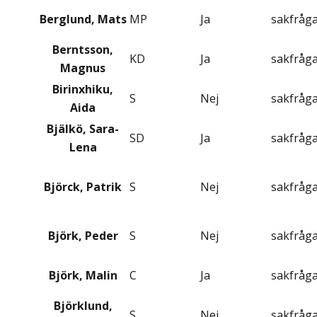
Berglund, Mats
MP
Ja
sakfråg
Berntsson,
KD
Ja
sakfråg
Magnus
Birinxhiku,
S
Nej
sakfråg
Aida
Bjälkö, Sara-
SD
Ja
sakfråg
Lena
Björck, Patrik
S
Nej
sakfråg
Björk, Peder
S
Nej
sakfråg
Björk, Malin
C
Ja
sakfråg
Björklund,
S
Nej
sakfråg