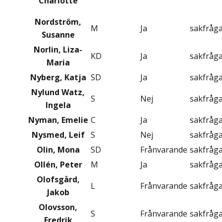
Charlotte
Nordström,
M
Ja
sakfråg
Susanne
Norlin, Liza-
KD
Ja
sakfråg
Maria
Nyberg, Katja
SD
Ja
sakfråg
Nylund Watz,
S
Nej
sakfråg
Ingela
Nyman, Emelie
C
Ja
sakfråg
Nysmed, Leif
S
Nej
sakfråg
Olin, Mona
SD
Frånvarande
sakfråg
Ollén, Peter
M
Ja
sakfråg
Olofsgård,
L
Frånvarande
sakfråg
Jakob
Olovsson,
S
Frånvarande
sakfråg
Fredrik