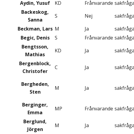
Aydin, Yusuf
KD
Frånvarande
sakfråg
Backeskog,
S
Nej
sakfråg
Sanna
Beckman, Lars
M
Ja
sakfråg
Begic, Denis
S
Frånvarande
sakfråg
Bengtsson,
KD
Ja
sakfråg
Mathias
Bergenblock,
C
Ja
sakfråg
Christofer
Bergheden,
M
Ja
sakfråg
Sten
Berginger,
MP
Frånvarande
sakfråg
Emma
Berglund,
M
Ja
sakfråg
Jörgen