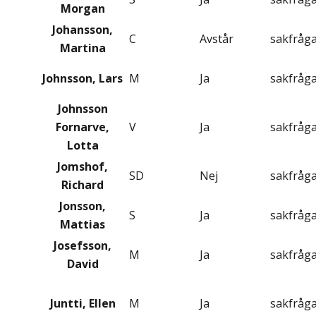
Morgan
Johansson,
C
Avstår
sakfråg
Martina
Johnsson, Lars
M
Ja
sakfråg
Johnsson
Fornarve,
V
Ja
sakfråg
Lotta
Jomshof,
SD
Nej
sakfråg
Richard
Jonsson,
S
Ja
sakfråg
Mattias
Josefsson,
M
Ja
sakfråg
David
Juntti, Ellen
M
Ja
sakfråg