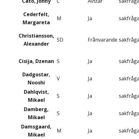
Cato, Jonny
C
Avstår
sakfråg
Cederfelt,
M
Ja
sakfråg
Margareta
Christiansson,
SD
Frånvarande
sakfråg
Alexander
Cisija, Dzenan
S
Ja
sakfråg
Dadgostar,
V
Ja
sakfråg
Nooshi
Dahlqvist,
S
Ja
sakfråg
Mikael
Damberg,
S
Ja
sakfråg
Mikael
Damsgaard,
M
Ja
sakfråg
Mikael