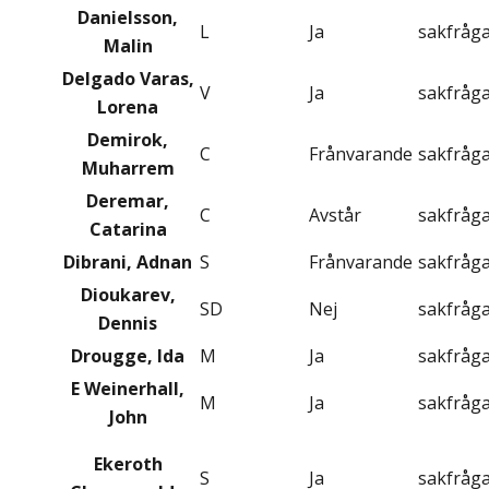
Danielsson,
L
Ja
sakfråg
Malin
Delgado Varas,
V
Ja
sakfråg
Lorena
Demirok,
C
Frånvarande
sakfråg
Muharrem
Deremar,
C
Avstår
sakfråg
Catarina
Dibrani, Adnan
S
Frånvarande
sakfråg
Dioukarev,
SD
Nej
sakfråg
Dennis
Drougge, Ida
M
Ja
sakfråg
E Weinerhall,
M
Ja
sakfråg
John
Ekeroth
S
Ja
sakfråg