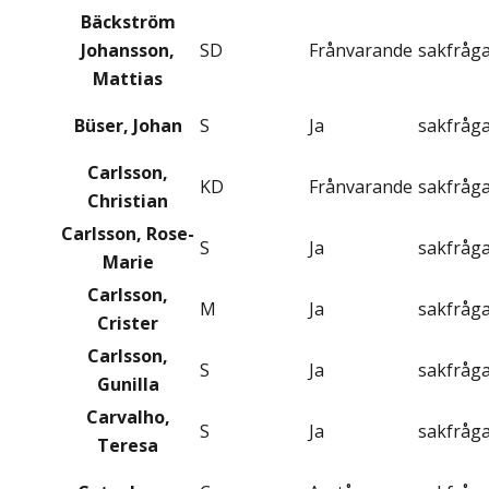
Bäckström
Johansson,
SD
Frånvarande
sakfråg
Mattias
Büser, Johan
S
Ja
sakfråg
Carlsson,
KD
Frånvarande
sakfråg
Christian
Carlsson, Rose-
S
Ja
sakfråg
Marie
Carlsson,
M
Ja
sakfråg
Crister
Carlsson,
S
Ja
sakfråg
Gunilla
Carvalho,
S
Ja
sakfråg
Teresa