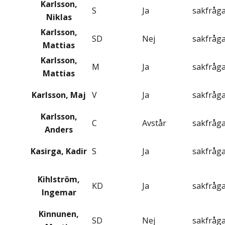
Karlsson,
S
Ja
sakfråg
Niklas
Karlsson,
SD
Nej
sakfråg
Mattias
Karlsson,
M
Ja
sakfråg
Mattias
Karlsson, Maj
V
Ja
sakfråg
Karlsson,
C
Avstår
sakfråg
Anders
Kasirga, Kadir
S
Ja
sakfråg
Kihlström,
KD
Ja
sakfråg
Ingemar
Kinnunen,
SD
Nej
sakfråg