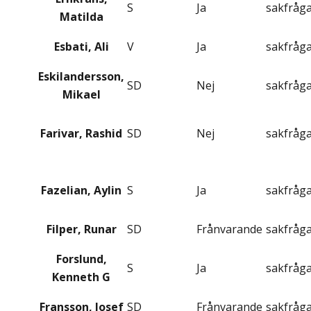
S
Ja
sakfråg
Matilda
Esbati, Ali
V
Ja
sakfråg
Eskilandersson,
SD
Nej
sakfråg
Mikael
Farivar, Rashid
SD
Nej
sakfråg
Fazelian, Aylin
S
Ja
sakfråg
Filper, Runar
SD
Frånvarande
sakfråg
Forslund,
S
Ja
sakfråg
Kenneth G
Fransson, Josef
SD
Frånvarande
sakfråg