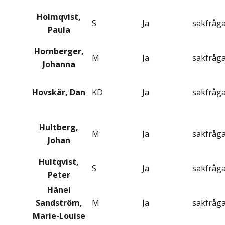
Holmqvist,
S
Ja
sakfråg
Paula
Hornberger,
M
Ja
sakfråg
Johanna
Hovskär, Dan
KD
Ja
sakfråg
Hultberg,
M
Ja
sakfråg
Johan
Hultqvist,
S
Ja
sakfråg
Peter
Hänel
Sandström,
M
Ja
sakfråg
Marie-Louise