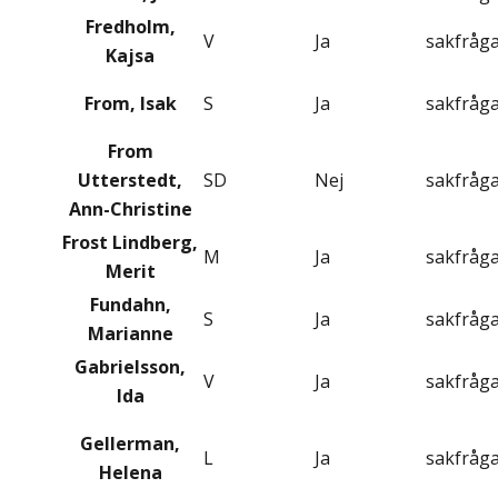
Fredholm,
V
Ja
sakfråg
Kajsa
From, Isak
S
Ja
sakfråg
From
Utterstedt,
SD
Nej
sakfråg
Ann-Christine
Frost Lindberg,
M
Ja
sakfråg
Merit
Fundahn,
S
Ja
sakfråg
Marianne
Gabrielsson,
V
Ja
sakfråg
Ida
Gellerman,
L
Ja
sakfråg
Helena