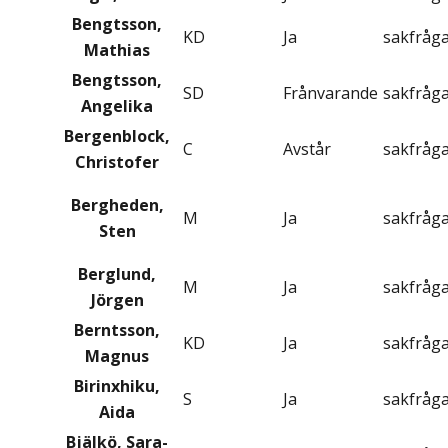
Bengtsson,
KD
Ja
sakfråg
Mathias
Bengtsson,
SD
Frånvarande
sakfråg
Angelika
Bergenblock,
C
Avstår
sakfråg
Christofer
Bergheden,
M
Ja
sakfråg
Sten
Berglund,
M
Ja
sakfråg
Jörgen
Berntsson,
KD
Ja
sakfråg
Magnus
Birinxhiku,
S
Ja
sakfråg
Aida
Bjälkö, Sara-