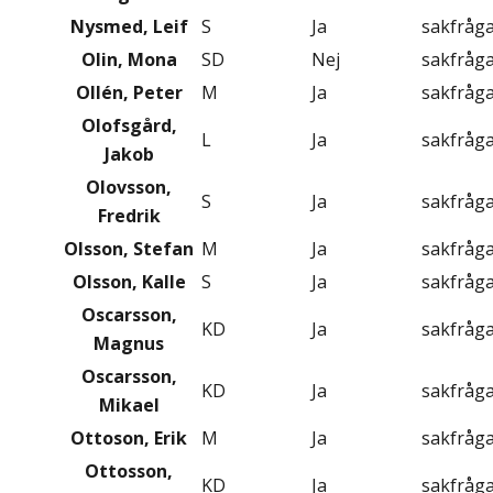
Nysmed, Leif
S
Ja
sakfråg
Olin, Mona
SD
Nej
sakfråg
Ollén, Peter
M
Ja
sakfråg
Olofsgård,
L
Ja
sakfråg
Jakob
Olovsson,
S
Ja
sakfråg
Fredrik
Olsson, Stefan
M
Ja
sakfråg
Olsson, Kalle
S
Ja
sakfråg
Oscarsson,
KD
Ja
sakfråg
Magnus
Oscarsson,
KD
Ja
sakfråg
Mikael
Ottoson, Erik
M
Ja
sakfråg
Ottosson,
KD
Ja
sakfråg