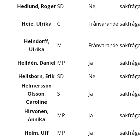
Hedlund, Roger
SD
Nej
sakfråg
Heie, Ulrika
C
Frånvarande
sakfråg
Heindorff,
M
Frånvarande
sakfråg
Ulrika
Helldén, Daniel
MP
Ja
sakfråg
Hellsborn, Erik
SD
Nej
sakfråg
Helmersson
Olsson,
S
Ja
sakfråg
Caroline
Hirvonen,
MP
Ja
sakfråg
Annika
Holm, Ulf
MP
Ja
sakfråg