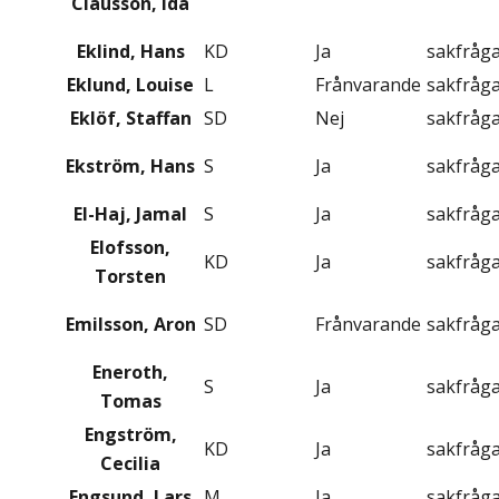
Clausson, Ida
Eklind, Hans
KD
Ja
sakfråg
Eklund, Louise
L
Frånvarande
sakfråg
Eklöf, Staffan
SD
Nej
sakfråg
Ekström, Hans
S
Ja
sakfråg
El-Haj, Jamal
S
Ja
sakfråg
Elofsson,
KD
Ja
sakfråg
Torsten
Emilsson, Aron
SD
Frånvarande
sakfråg
Eneroth,
S
Ja
sakfråg
Tomas
Engström,
KD
Ja
sakfråg
Cecilia
Engsund, Lars
M
Ja
sakfråg