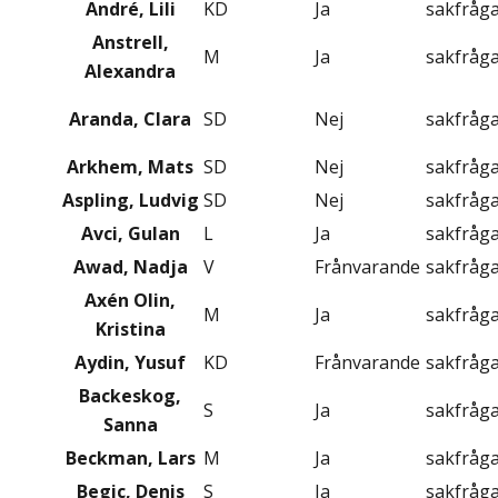
André, Lili
KD
Ja
sakfråg
Anstrell,
M
Ja
sakfråg
Alexandra
Aranda, Clara
SD
Nej
sakfråg
Arkhem, Mats
SD
Nej
sakfråg
Aspling, Ludvig
SD
Nej
sakfråg
Avci, Gulan
L
Ja
sakfråg
Awad, Nadja
V
Frånvarande
sakfråg
Axén Olin,
M
Ja
sakfråg
Kristina
Aydin, Yusuf
KD
Frånvarande
sakfråg
Backeskog,
S
Ja
sakfråg
Sanna
Beckman, Lars
M
Ja
sakfråg
Begic, Denis
S
Ja
sakfråg