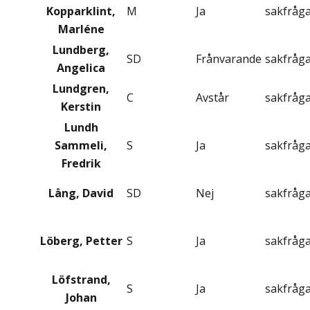
Kopparklint,
M
Ja
sakfråg
Marléne
Lundberg,
SD
Frånvarande
sakfråg
Angelica
Lundgren,
C
Avstår
sakfråg
Kerstin
Lundh
Sammeli,
S
Ja
sakfråg
Fredrik
Lång, David
SD
Nej
sakfråg
Löberg, Petter
S
Ja
sakfråg
Löfstrand,
S
Ja
sakfråg
Johan