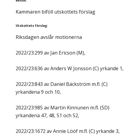
Beslut
:
Kammaren biföll utskottets förslag
Utskottets förslag
:
Riksdagen avslår motionerna
2022/23:299 av Jan Ericson (M),
2022/23:636 av Anders W Jonsson (C) yrkande 1,
2022/23:843 av Daniel Bäckström m.fl. (C)
yrkandena 9 och 10,
2022/23:985 av Martin Kinnunen m.fl. (SD)
yrkandena 47, 48, 51 och 52,
2022/23:1672 av Annie Lööf m.fl. (C) yrkande 3,