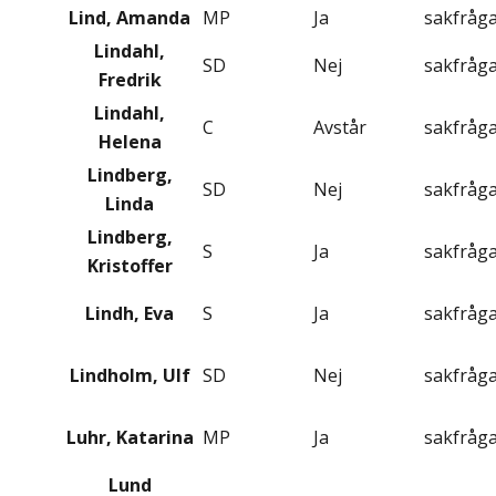
Lind, Amanda
MP
Ja
sakfråg
Lindahl,
SD
Nej
sakfråg
Fredrik
Lindahl,
C
Avstår
sakfråg
Helena
Lindberg,
SD
Nej
sakfråg
Linda
Lindberg,
S
Ja
sakfråg
Kristoffer
Lindh, Eva
S
Ja
sakfråg
Lindholm, Ulf
SD
Nej
sakfråg
Luhr, Katarina
MP
Ja
sakfråg
Lund