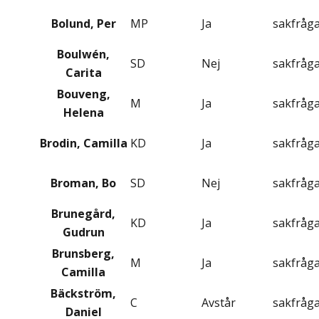
Bolund, Per
MP
Ja
sakfråg
Boulwén,
SD
Nej
sakfråg
Carita
Bouveng,
M
Ja
sakfråg
Helena
Brodin, Camilla
KD
Ja
sakfråg
Broman, Bo
SD
Nej
sakfråg
Brunegård,
KD
Ja
sakfråg
Gudrun
Brunsberg,
M
Ja
sakfråg
Camilla
Bäckström,
C
Avstår
sakfråg
Daniel