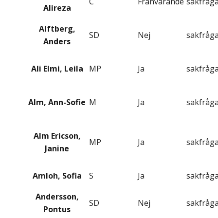
C
Frånvarande
sakfråg
Alireza
Alftberg,
SD
Nej
sakfråg
Anders
Ali Elmi, Leila
MP
Ja
sakfråg
Alm, Ann-Sofie
M
Ja
sakfråg
Alm Ericson,
MP
Ja
sakfråg
Janine
Amloh, Sofia
S
Ja
sakfråg
Andersson,
SD
Nej
sakfråg
Pontus