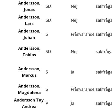
Andersson,
SD
Nej
sakfråg
Jonas
Andersson,
SD
Nej
sakfråg
Lars
Andersson,
S
Frånvarande
sakfråg
Johan
Andersson,
SD
Nej
sakfråg
Tobias
Andersson,
S
Ja
sakfråg
Marcus
Andersson,
S
Frånvarande
sakfråg
Magdalena
Andersson Tay,
V
Ja
sakfråg
Andrea