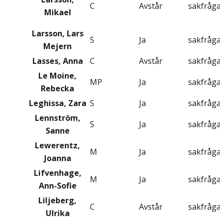
C
Avstår
sakfråg
Mikael
Larsson, Lars
S
Ja
sakfråg
Mejern
Lasses, Anna
C
Avstår
sakfråg
Le Moine,
MP
Ja
sakfråg
Rebecka
Leghissa, Zara
S
Ja
sakfråg
Lennström,
S
Ja
sakfråg
Sanne
Lewerentz,
M
Ja
sakfråg
Joanna
Lifvenhage,
M
Ja
sakfråg
Ann-Sofie
Liljeberg,
C
Avstår
sakfråg
Ulrika