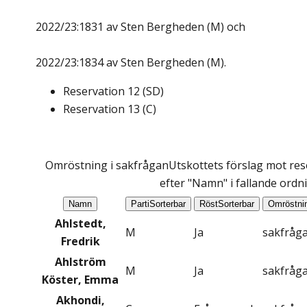
2022/23:1831 av Sten Bergheden (M) och
2022/23:1834 av Sten Bergheden (M).
Reservation
12
(
SD
)
Reservation
13
(
C
)
Omröstning i sakfrågan
Utskottets förslag mot res
efter "Namn" i fallande ordn
Namn
Parti
Sorterbar
Röst
Sorterbar
Omröstni
Ahlstedt,
M
Ja
sakfråg
Fredrik
Ahlström
M
Ja
sakfråg
Köster, Emma
Akhondi,