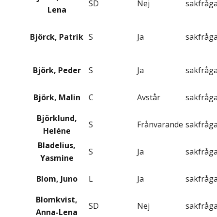
SD
Nej
sakfråg
Lena
Björck, Patrik
S
Ja
sakfråg
Björk, Peder
S
Ja
sakfråg
Björk, Malin
C
Avstår
sakfråg
Björklund,
S
Frånvarande
sakfråg
Heléne
Bladelius,
S
Ja
sakfråg
Yasmine
Blom, Juno
L
Ja
sakfråg
Blomkvist,
SD
Nej
sakfråg
Anna-Lena