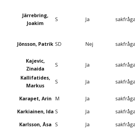
Järrebring,
S
Ja
sakfråg
Joakim
Jönsson, Patrik
SD
Nej
sakfråg
Kajevic,
S
Ja
sakfråg
Zinaida
Kallifatides,
S
Ja
sakfråg
Markus
Karapet, Arin
M
Ja
sakfråg
Karkiainen, Ida
S
Ja
sakfråg
Karlsson, Åsa
S
Ja
sakfråg