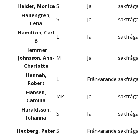
Haider, Monica
S
Ja
sakfråg
Hallengren,
S
Ja
sakfråg
Lena
Hamilton, Carl
L
Ja
sakfråg
B
Hammar
Johnsson, Ann-
M
Ja
sakfråg
Charlotte
Hannah,
L
Frånvarande
sakfråg
Robert
Hansén,
MP
Ja
sakfråg
Camilla
Haraldsson,
S
Ja
sakfråg
Johanna
Hedberg, Peter
S
Frånvarande
sakfråg