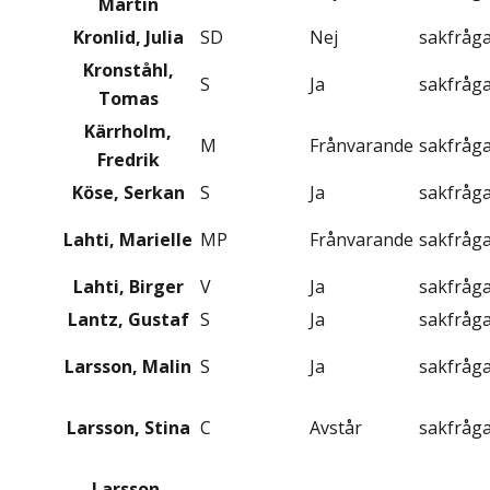
Martin
Kronlid, Julia
SD
Nej
sakfråg
Kronståhl,
S
Ja
sakfråg
Tomas
Kärrholm,
M
Frånvarande
sakfråg
Fredrik
Köse, Serkan
S
Ja
sakfråg
Lahti, Marielle
MP
Frånvarande
sakfråg
Lahti, Birger
V
Ja
sakfråg
Lantz, Gustaf
S
Ja
sakfråg
Larsson, Malin
S
Ja
sakfråg
Larsson, Stina
C
Avstår
sakfråg
Larsson,