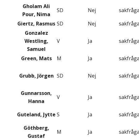
Gholam Ali
SD
Nej
sakfråg
Pour, Nima
Giertz, Rasmus
SD
Nej
sakfråg
Gonzalez
Westling,
V
Ja
sakfråg
Samuel
Green, Mats
M
Ja
sakfråg
Grubb, Jörgen
SD
Nej
sakfråg
Gunnarsson,
V
Ja
sakfråg
Hanna
Guteland, Jytte
S
Ja
sakfråg
Göthberg,
M
Ja
sakfråg
Gustaf