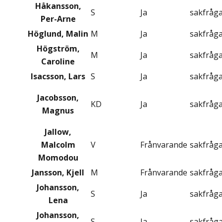
Håkansson,
S
Ja
sakfråg
Per-Arne
Höglund, Malin
M
Ja
sakfråg
Högström,
M
Ja
sakfråg
Caroline
Isacsson, Lars
S
Ja
sakfråg
Jacobsson,
KD
Ja
sakfråg
Magnus
Jallow,
Malcolm
V
Frånvarande
sakfråg
Momodou
Jansson, Kjell
M
Frånvarande
sakfråg
Johansson,
S
Ja
sakfråg
Lena
Johansson,
S
Ja
sakfråg