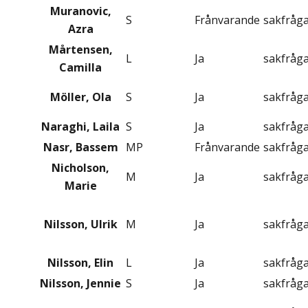
Muranovic,
S
Frånvarande
sakfråg
Azra
Mårtensen,
L
Ja
sakfråg
Camilla
Möller, Ola
S
Ja
sakfråg
Naraghi, Laila
S
Ja
sakfråg
Nasr, Bassem
MP
Frånvarande
sakfråg
Nicholson,
M
Ja
sakfråg
Marie
Nilsson, Ulrik
M
Ja
sakfråg
Nilsson, Elin
L
Ja
sakfråg
Nilsson, Jennie
S
Ja
sakfråg