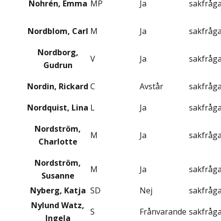
Nohrén, Emma
MP
Ja
sakfråg
Nordblom, Carl
M
Ja
sakfråg
Nordborg,
V
Ja
sakfråg
Gudrun
Nordin, Rickard
C
Avstår
sakfråg
Nordquist, Lina
L
Ja
sakfråg
Nordström,
M
Ja
sakfråg
Charlotte
Nordström,
M
Ja
sakfråg
Susanne
Nyberg, Katja
SD
Nej
sakfråg
Nylund Watz,
S
Frånvarande
sakfråg
Ingela