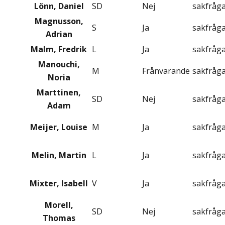
Lönn, Daniel
SD
Nej
sakfråg
Magnusson,
S
Ja
sakfråg
Adrian
Malm, Fredrik
L
Ja
sakfråg
Manouchi,
M
Frånvarande
sakfråg
Noria
Marttinen,
SD
Nej
sakfråg
Adam
Meijer, Louise
M
Ja
sakfråg
Melin, Martin
L
Ja
sakfråg
Mixter, Isabell
V
Ja
sakfråg
Morell,
SD
Nej
sakfråg
Thomas