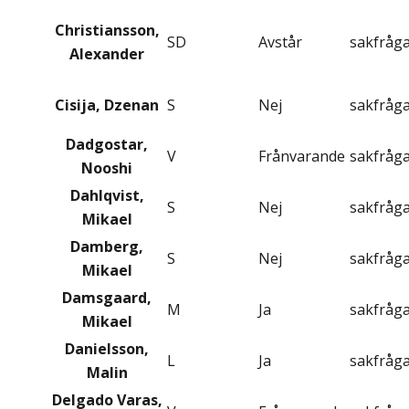
Christiansson,
SD
Avstår
sakfråg
Alexander
Cisija, Dzenan
S
Nej
sakfråg
Dadgostar,
V
Frånvarande
sakfråg
Nooshi
Dahlqvist,
S
Nej
sakfråg
Mikael
Damberg,
S
Nej
sakfråg
Mikael
Damsgaard,
M
Ja
sakfråg
Mikael
Danielsson,
L
Ja
sakfråg
Malin
Delgado Varas,