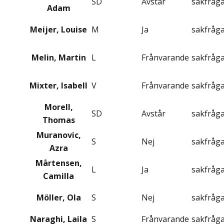
SD
Avstår
sakfråg
Adam
Meijer, Louise
M
Ja
sakfråg
Melin, Martin
L
Frånvarande
sakfråg
Mixter, Isabell
V
Frånvarande
sakfråg
Morell,
SD
Avstår
sakfråg
Thomas
Muranovic,
S
Nej
sakfråg
Azra
Mårtensen,
L
Ja
sakfråg
Camilla
Möller, Ola
S
Nej
sakfråg
Naraghi, Laila
S
Frånvarande
sakfråg