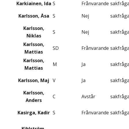
Karkiainen, Ida
S
Frånvarande
sakfråg
Karlsson, Åsa
S
Nej
sakfråg
Karlsson,
S
Nej
sakfråg
Niklas
Karlsson,
SD
Frånvarande
sakfråg
Mattias
Karlsson,
M
Ja
sakfråg
Mattias
Karlsson, Maj
V
Ja
sakfråg
Karlsson,
C
Avstår
sakfråg
Anders
Kasirga, Kadir
S
Frånvarande
sakfråg
Kihlström,