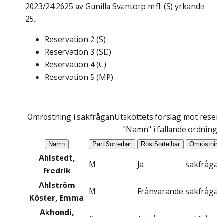
2023/24:2625 av Gunilla Svantorp m.fl. (S) yrkande
25.
Reservation
2
(
S
)
Reservation
3
(
SD
)
Reservation
4
(
C
)
Reservation
5
(
MP
)
Omröstning i sakfrågan
Utskottets förslag mot reser
"Namn" i fallande ordning
Namn
Parti
Sorterbar
Röst
Sorterbar
Omröstni
Ahlstedt,
M
Ja
sakfråg
Fredrik
Ahlström
M
Frånvarande
sakfråg
Köster, Emma
Akhondi,