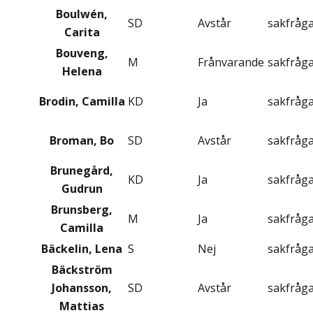
Boulwén,
SD
Avstår
sakfråg
Carita
Bouveng,
M
Frånvarande
sakfråg
Helena
Brodin, Camilla
KD
Ja
sakfråg
Broman, Bo
SD
Avstår
sakfråg
Brunegård,
KD
Ja
sakfråg
Gudrun
Brunsberg,
M
Ja
sakfråg
Camilla
Bäckelin, Lena
S
Nej
sakfråg
Bäckström
Johansson,
SD
Avstår
sakfråg
Mattias