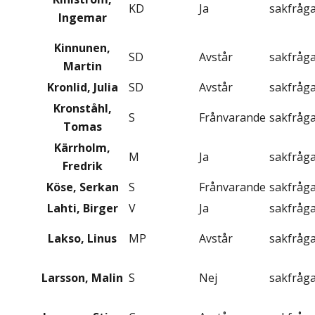
KD
Ja
sakfråg
Ingemar
Kinnunen,
SD
Avstår
sakfråg
Martin
Kronlid, Julia
SD
Avstår
sakfråg
Kronståhl,
S
Frånvarande
sakfråg
Tomas
Kärrholm,
M
Ja
sakfråg
Fredrik
Köse, Serkan
S
Frånvarande
sakfråg
Lahti, Birger
V
Ja
sakfråg
Lakso, Linus
MP
Avstår
sakfråg
Larsson, Malin
S
Nej
sakfråg