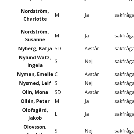
Nordström,
M
Ja
sakfråg
Charlotte
Nordström,
M
Ja
sakfråg
Susanne
Nyberg, Katja
SD
Avstår
sakfråg
Nylund Watz,
S
Nej
sakfråg
Ingela
Nyman, Emelie
C
Avstår
sakfråg
Nysmed, Leif
S
Nej
sakfråg
Olin, Mona
SD
Avstår
sakfråg
Ollén, Peter
M
Ja
sakfråg
Olofsgård,
L
Ja
sakfråg
Jakob
Olovsson,
S
Nej
sakfråg