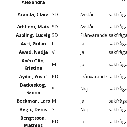
Alexandra
Aranda, Clara
SD
Avstår
sakfråg
Arkhem, Mats
SD
Avstår
sakfråg
Aspling, Ludvig
SD
Frånvarande
sakfråg
Avci, Gulan
L
Ja
sakfråg
Awad, Nadja
V
Ja
sakfråg
Axén Olin,
M
Ja
sakfråg
Kristina
Aydin, Yusuf
KD
Frånvarande
sakfråg
Backeskog,
S
Nej
sakfråg
Sanna
Beckman, Lars
M
Ja
sakfråg
Begic, Denis
S
Nej
sakfråg
Bengtsson,
KD
Ja
sakfråg
Mathias