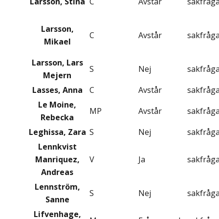
Larsson, Stina
C
Avstår
sakfråg
Larsson,
C
Avstår
sakfråg
Mikael
Larsson, Lars
S
Nej
sakfråg
Mejern
Lasses, Anna
C
Avstår
sakfråg
Le Moine,
MP
Avstår
sakfråg
Rebecka
Leghissa, Zara
S
Nej
sakfråg
Lennkvist
Manriquez,
V
Ja
sakfråg
Andreas
Lennström,
S
Nej
sakfråg
Sanne
Lifvenhage,