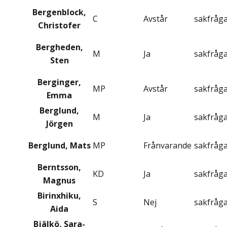
Bergenblock,
C
Avstår
sakfråg
Christofer
Bergheden,
M
Ja
sakfråg
Sten
Berginger,
MP
Avstår
sakfråg
Emma
Berglund,
M
Ja
sakfråg
Jörgen
Berglund, Mats
MP
Frånvarande
sakfråg
Berntsson,
KD
Ja
sakfråg
Magnus
Birinxhiku,
S
Nej
sakfråg
Aida
Bjälkö, Sara-