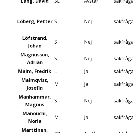
Lång, David
SD
Avstår
sakfråg
Löberg, Petter
S
Nej
sakfråg
Löfstrand,
S
Nej
sakfråg
Johan
Magnusson,
S
Nej
sakfråg
Adrian
Malm, Fredrik
L
Ja
sakfråg
Malmqvist,
M
Ja
sakfråg
Josefin
Manhammar,
S
Nej
sakfråg
Magnus
Manouchi,
M
Ja
sakfråg
Noria
Marttinen,