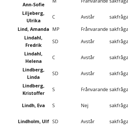
M
Frånvarande
sakfråg
Ann-Sofie
Liljeberg,
C
Avstår
sakfråg
Ulrika
Lind, Amanda
MP
Frånvarande
sakfråg
Lindahl,
SD
Avstår
sakfråg
Fredrik
Lindahl,
C
Avstår
sakfråg
Helena
Lindberg,
SD
Avstår
sakfråg
Linda
Lindberg,
S
Frånvarande
sakfråg
Kristoffer
Lindh, Eva
S
Nej
sakfråg
Lindholm, Ulf
SD
Avstår
sakfråg