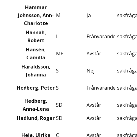
Hammar
Johnsson, Ann-
M
Ja
sakfråg
Charlotte
Hannah,
L
Frånvarande
sakfråg
Robert
Hansén,
MP
Avstår
sakfråg
Camilla
Haraldsson,
S
Nej
sakfråg
Johanna
Hedberg, Peter
S
Frånvarande
sakfråg
Hedberg,
SD
Avstår
sakfråg
Anna-Lena
Hedlund, Roger
SD
Avstår
sakfråg
Heie, Ulrika
C
Avstår
sakfråg