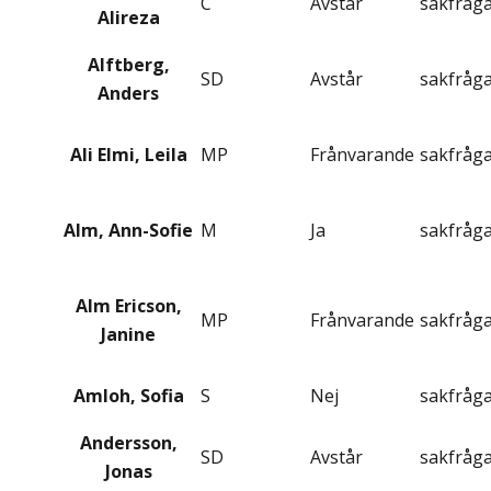
C
Avstår
sakfråg
Alireza
Alftberg,
SD
Avstår
sakfråg
Anders
Ali Elmi, Leila
MP
Frånvarande
sakfråg
Alm, Ann-Sofie
M
Ja
sakfråg
Alm Ericson,
MP
Frånvarande
sakfråg
Janine
Amloh, Sofia
S
Nej
sakfråg
Andersson,
SD
Avstår
sakfråg
Jonas