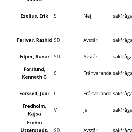
Ezelius, Erik
S
Nej
sakfråg
Farivar, Rashid
SD
Avstår
sakfråg
Filper, Runar
SD
Avstår
sakfråg
Forslund,
S
Frånvarande
sakfråg
Kenneth G
Forssell, Joar
L
Frånvarande
sakfråg
Fredholm,
V
Ja
sakfråg
Kajsa
Frohm
Utterstedt,
SD
Avstår
sakfråg