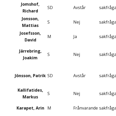
Jomshof,
SD
Avstår
sakfråg
Richard
Jonsson,
S
Nej
sakfråg
Mattias
Josefsson,
M
Ja
sakfråg
David
Järrebring,
S
Nej
sakfråg
Joakim
Jönsson, Patrik
SD
Avstår
sakfråg
Kallifatides,
S
Nej
sakfråg
Markus
Karapet, Arin
M
Frånvarande
sakfråg