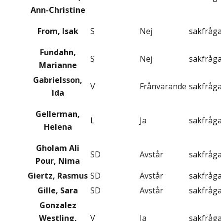
Ann-Christine
From, Isak
S
Nej
sakfråg
Fundahn,
S
Nej
sakfråg
Marianne
Gabrielsson,
V
Frånvarande
sakfråg
Ida
Gellerman,
L
Ja
sakfråg
Helena
Gholam Ali
SD
Avstår
sakfråg
Pour, Nima
Giertz, Rasmus
SD
Avstår
sakfråg
Gille, Sara
SD
Avstår
sakfråg
Gonzalez
Westling,
V
Ja
sakfråg