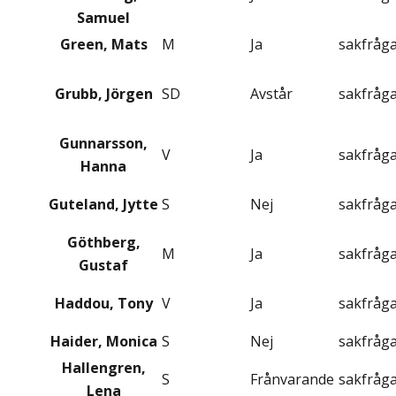
Samuel
Green, Mats
M
Ja
sakfråg
Grubb, Jörgen
SD
Avstår
sakfråg
Gunnarsson,
V
Ja
sakfråg
Hanna
Guteland, Jytte
S
Nej
sakfråg
Göthberg,
M
Ja
sakfråg
Gustaf
Haddou, Tony
V
Ja
sakfråg
Haider, Monica
S
Nej
sakfråg
Hallengren,
S
Frånvarande
sakfråg
Lena