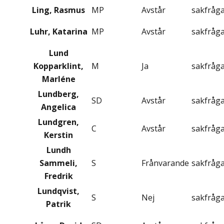
Ling, Rasmus
MP
Avstår
sakfråg
Luhr, Katarina
MP
Avstår
sakfråg
Lund
Kopparklint,
M
Ja
sakfråg
Marléne
Lundberg,
SD
Avstår
sakfråg
Angelica
Lundgren,
C
Avstår
sakfråg
Kerstin
Lundh
Sammeli,
S
Frånvarande
sakfråg
Fredrik
Lundqvist,
S
Nej
sakfråg
Patrik