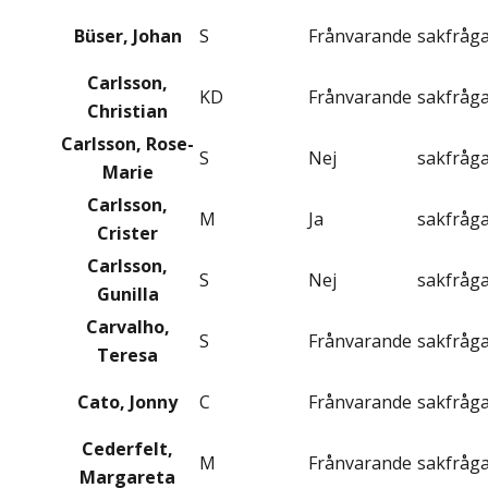
Büser, Johan
S
Frånvarande
sakfråg
Carlsson,
KD
Frånvarande
sakfråg
Christian
Carlsson, Rose-
S
Nej
sakfråg
Marie
Carlsson,
M
Ja
sakfråg
Crister
Carlsson,
S
Nej
sakfråg
Gunilla
Carvalho,
S
Frånvarande
sakfråg
Teresa
Cato, Jonny
C
Frånvarande
sakfråg
Cederfelt,
M
Frånvarande
sakfråg
Margareta