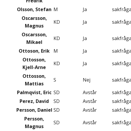
Fredrik
Olsson, Stefan
M
Ja
sakfråg
Oscarsson,
KD
Ja
sakfråg
Magnus
Oscarsson,
KD
Ja
sakfråg
Mikael
Ottoson, Erik
M
Ja
sakfråg
Ottosson,
KD
Ja
sakfråg
Kjell-Arne
Ottosson,
S
Nej
sakfråg
Mattias
Palmqvist, Eric
SD
Avstår
sakfråg
Perez, David
SD
Avstår
sakfråg
Persson, Daniel
SD
Avstår
sakfråg
Persson,
SD
Avstår
sakfråg
Magnus