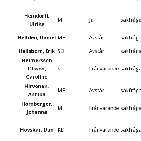
Heindorff,
M
Ja
sakfråg
Ulrika
Helldén, Daniel
MP
Avstår
sakfråg
Hellsborn, Erik
SD
Avstår
sakfråg
Helmersson
Olsson,
S
Frånvarande
sakfråg
Caroline
Hirvonen,
MP
Avstår
sakfråg
Annika
Hornberger,
M
Frånvarande
sakfråg
Johanna
Hovskär, Dan
KD
Frånvarande
sakfråg