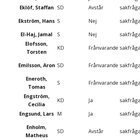
Eklöf, Staffan
SD
Avstår
sakfråg
Ekström, Hans
S
Nej
sakfråg
El-Haj, Jamal
S
Nej
sakfråg
Elofsson,
KD
Frånvarande
sakfråg
Torsten
Emilsson, Aron
SD
Frånvarande
sakfråg
Eneroth,
S
Frånvarande
sakfråg
Tomas
Engström,
KD
Ja
sakfråg
Cecilia
Engsund, Lars
M
Ja
sakfråg
Enholm,
SD
Avstår
sakfråg
Matheus