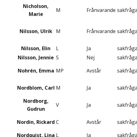
Nicholson,
M
Frånvarande
sakfråg
Marie
Nilsson, Ulrik
M
Frånvarande
sakfråg
Nilsson, Elin
L
Ja
sakfråg
Nilsson, Jennie
S
Nej
sakfråg
Nohrén, Emma
MP
Avstår
sakfråg
Nordblom, Carl
M
Ja
sakfråg
Nordborg,
V
Ja
sakfråg
Gudrun
Nordin, Rickard
C
Avstår
sakfråg
Nordquist, Lina
L
Ja
sakfråg