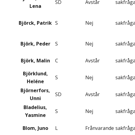
SD
Avstår
sakfråg
Lena
Björck, Patrik
S
Nej
sakfråg
Björk, Peder
S
Nej
sakfråg
Björk, Malin
C
Avstår
sakfråg
Björklund,
S
Nej
sakfråg
Heléne
Björnerfors,
SD
Avstår
sakfråg
Unni
Bladelius,
S
Nej
sakfråg
Yasmine
Blom, Juno
L
Frånvarande
sakfråg