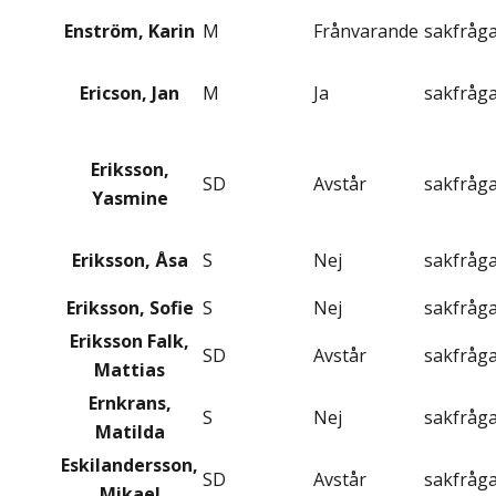
Enström, Karin
M
Frånvarande
sakfråg
Ericson, Jan
M
Ja
sakfråg
Eriksson,
SD
Avstår
sakfråg
Yasmine
Eriksson, Åsa
S
Nej
sakfråg
Eriksson, Sofie
S
Nej
sakfråg
Eriksson Falk,
SD
Avstår
sakfråg
Mattias
Ernkrans,
S
Nej
sakfråg
Matilda
Eskilandersson,
SD
Avstår
sakfråg
Mikael