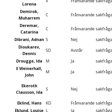
V
Frånvarande
sakfråg
Lorena
Demirok,
C
Frånvarande
sakfråg
Muharrem
Deremar,
C
Frånvarande
sakfråg
Catarina
Dibrani, Adnan
S
Nej
sakfråg
Dioukarev,
SD
Avstår
sakfråg
Dennis
Drougge, Ida
M
Ja
sakfråg
E Weinerhall,
M
Ja
sakfråg
John
Ekeroth
S
Nej
sakfråg
Clausson, Ida
Eklind, Hans
KD
Frånvarande
sakfråg
Eklund, Louise
L
Ja
sakfråg