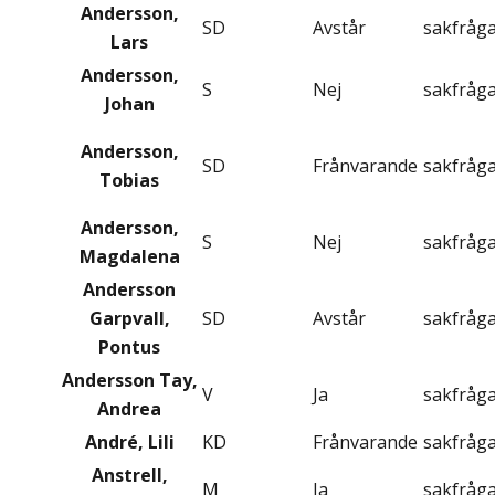
Andersson,
SD
Avstår
sakfråg
Lars
Andersson,
S
Nej
sakfråg
Johan
Andersson,
SD
Frånvarande
sakfråg
Tobias
Andersson,
S
Nej
sakfråg
Magdalena
Andersson
Garpvall,
SD
Avstår
sakfråg
Pontus
Andersson Tay,
V
Ja
sakfråg
Andrea
André, Lili
KD
Frånvarande
sakfråg
Anstrell,
M
Ja
sakfråg