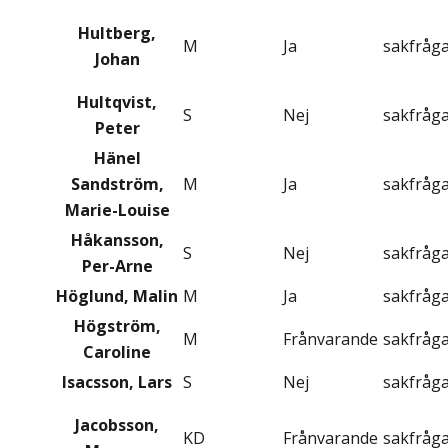
Hultberg,
M
Ja
sakfråg
Johan
Hultqvist,
S
Nej
sakfråg
Peter
Hänel
Sandström,
M
Ja
sakfråg
Marie-Louise
Håkansson,
S
Nej
sakfråg
Per-Arne
Höglund, Malin
M
Ja
sakfråg
Högström,
M
Frånvarande
sakfråg
Caroline
Isacsson, Lars
S
Nej
sakfråg
Jacobsson,
KD
Frånvarande
sakfråg