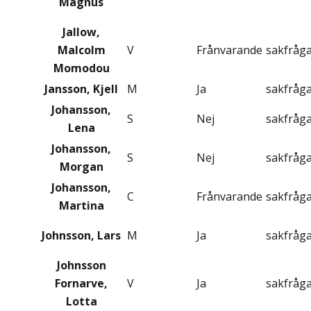
Magnus
Jallow,
Malcolm
V
Frånvarande
sakfråg
Momodou
Jansson, Kjell
M
Ja
sakfråg
Johansson,
S
Nej
sakfråg
Lena
Johansson,
S
Nej
sakfråg
Morgan
Johansson,
C
Frånvarande
sakfråg
Martina
Johnsson, Lars
M
Ja
sakfråg
Johnsson
Fornarve,
V
Ja
sakfråg
Lotta