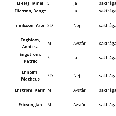
El-Haj, Jamal
S
Ja
sakfråg
Eliasson, Bengt
L
Ja
sakfråg
Emilsson, Aron
SD
Nej
sakfråg
Engblom,
M
Avstår
sakfråg
Annicka
Engström,
S
Ja
sakfråg
Patrik
Enholm,
SD
Nej
sakfråg
Matheus
Enström, Karin
M
Avstår
sakfråg
Ericson, Jan
M
Avstår
sakfråg