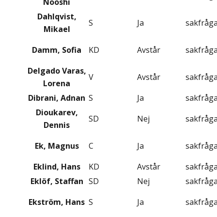
Nooshi
Dahlqvist,
S
Ja
sakfråg
Mikael
Damm, Sofia
KD
Avstår
sakfråg
Delgado Varas,
V
Avstår
sakfråg
Lorena
Dibrani, Adnan
S
Ja
sakfråg
Dioukarev,
SD
Nej
sakfråg
Dennis
Ek, Magnus
C
Ja
sakfråg
Eklind, Hans
KD
Avstår
sakfråg
Eklöf, Staffan
SD
Nej
sakfråg
Ekström, Hans
S
Ja
sakfråg