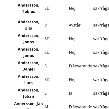
Andersson,
SD
Nej
sakfråg
Tobias
Andersson,
V
Avstår
sakfråg
Ulla
Andersson,
SD
Nej
sakfråg
Jonas
Andersson,
SD
Nej
sakfråg
Jonas
Andersson,
S
Frånvarande
sakfråg
Daniel
Andersson,
SD
Nej
sakfråg
Lars
Andersson,
S
Ja
sakfråg
Johan
Andersson, Jan
M
Frånvarande
sakfråg