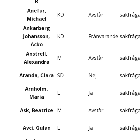
R
Anefur,
KD
Avstår
sakfråg
Michael
Ankarberg
Johansson,
KD
Frånvarande
sakfråg
Acko
Anstrell,
M
Avstår
sakfråg
Alexandra
Aranda, Clara
SD
Nej
sakfråg
Arnholm,
L
Ja
sakfråg
Maria
Ask, Beatrice
M
Avstår
sakfråg
Avci, Gulan
L
Ja
sakfråg