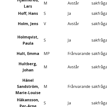
Hjälmered,
M
Avstår
sakfråg
Lars
Hoff, Hans
S
Ja
sakfråg
Holm, Jens
V
Avstår
sakfråg
Holmqvist,
S
Ja
sakfråg
Paula
Hult, Emma
MP
Frånvarande
sakfråg
Hultberg,
M
Avstår
sakfråg
Johan
Hänel
Sandström,
M
Frånvarande
sakfråg
Marie-Louise
Håkansson,
S
Ja
sakfråg
Per-Arne