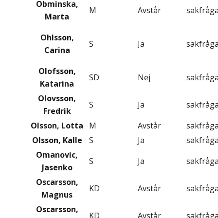
Obminska,
M
Avstår
sakfråg
Marta
Ohlsson,
S
Ja
sakfråg
Carina
Olofsson,
SD
Nej
sakfråg
Katarina
Olovsson,
S
Ja
sakfråg
Fredrik
Olsson, Lotta
M
Avstår
sakfråg
Olsson, Kalle
S
Ja
sakfråg
Omanovic,
S
Ja
sakfråg
Jasenko
Oscarsson,
KD
Avstår
sakfråg
Magnus
Oscarsson,
KD
Avstår
sakfråg