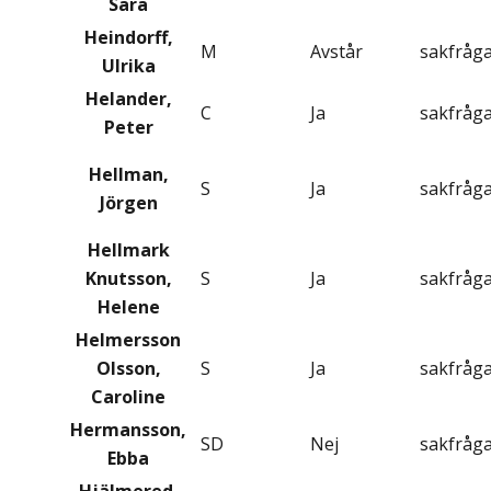
Sara
Heindorff,
M
Avstår
sakfråg
Ulrika
Helander,
C
Ja
sakfråg
Peter
Hellman,
S
Ja
sakfråg
Jörgen
Hellmark
Knutsson,
S
Ja
sakfråg
Helene
Helmersson
Olsson,
S
Ja
sakfråg
Caroline
Hermansson,
SD
Nej
sakfråg
Ebba