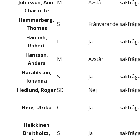
Johnsson, Ann-
M
Avstår
sakfråg
Charlotte
Hammarberg,
S
Frånvarande
sakfråg
Thomas
Hannah,
L
Ja
sakfråg
Robert
Hansson,
M
Avstår
sakfråg
Anders
Haraldsson,
S
Ja
sakfråg
Johanna
Hedlund, Roger
SD
Nej
sakfråg
Heie, Ulrika
C
Ja
sakfråg
Heikkinen
Breitholtz,
S
Ja
sakfråg