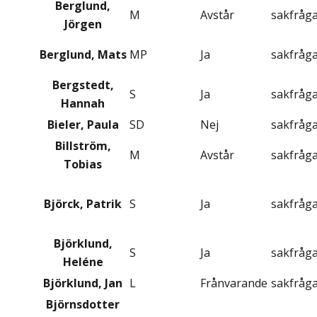
Berglund,
M
Avstår
sakfråg
Jörgen
Berglund, Mats
MP
Ja
sakfråg
Bergstedt,
S
Ja
sakfråg
Hannah
Bieler, Paula
SD
Nej
sakfråg
Billström,
M
Avstår
sakfråg
Tobias
Björck, Patrik
S
Ja
sakfråg
Björklund,
S
Ja
sakfråg
Heléne
Björklund, Jan
L
Frånvarande
sakfråg
Björnsdotter