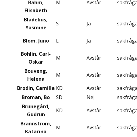
Rahm,
M
Avstår
sakfråg
Elisabeth
Bladelius,
S
Ja
sakfråg
Yasmine
Blom, Juno
L
Ja
sakfråg
Bohlin, Carl-
M
Avstår
sakfråg
Oskar
Bouveng,
M
Avstår
sakfråg
Helena
Brodin, Camilla
KD
Avstår
sakfråg
Broman, Bo
SD
Nej
sakfråg
Brunegård,
KD
Avstår
sakfråg
Gudrun
Brännström,
M
Avstår
sakfråg
Katarina