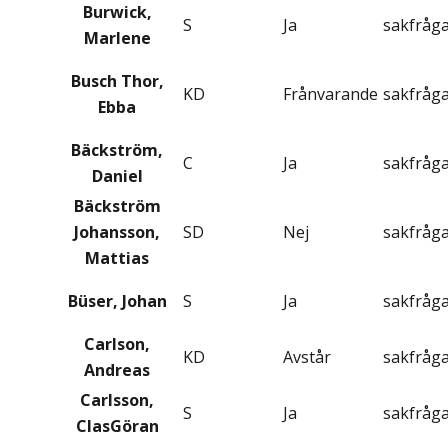
Burwick,
S
Ja
sakfråg
Marlene
Busch Thor,
KD
Frånvarande
sakfråg
Ebba
Bäckström,
C
Ja
sakfråg
Daniel
Bäckström
Johansson,
SD
Nej
sakfråg
Mattias
Büser, Johan
S
Ja
sakfråg
Carlson,
KD
Avstår
sakfråg
Andreas
Carlsson,
S
Ja
sakfråg
ClasGöran