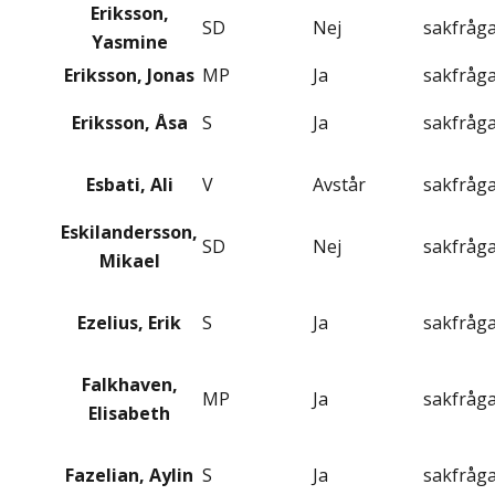
Eriksson,
SD
Nej
sakfråg
Yasmine
Eriksson, Jonas
MP
Ja
sakfråg
Eriksson, Åsa
S
Ja
sakfråg
Esbati, Ali
V
Avstår
sakfråg
Eskilandersson,
SD
Nej
sakfråg
Mikael
Ezelius, Erik
S
Ja
sakfråg
Falkhaven,
MP
Ja
sakfråg
Elisabeth
Fazelian, Aylin
S
Ja
sakfråg