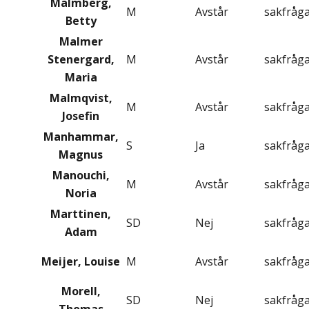
Malmberg,
M
Avstår
sakfråg
Betty
Malmer
Stenergard,
M
Avstår
sakfråg
Maria
Malmqvist,
M
Avstår
sakfråg
Josefin
Manhammar,
S
Ja
sakfråg
Magnus
Manouchi,
M
Avstår
sakfråg
Noria
Marttinen,
SD
Nej
sakfråg
Adam
Meijer, Louise
M
Avstår
sakfråg
Morell,
SD
Nej
sakfråg