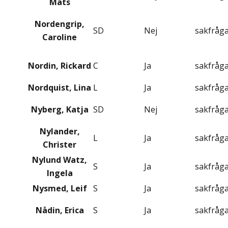
Mats
Nordengrip,
SD
Nej
sakfråg
Caroline
Nordin, Rickard
C
Ja
sakfråg
Nordquist, Lina
L
Ja
sakfråg
Nyberg, Katja
SD
Nej
sakfråg
Nylander,
L
Ja
sakfråg
Christer
Nylund Watz,
S
Ja
sakfråg
Ingela
Nysmed, Leif
S
Ja
sakfråg
Nådin, Erica
S
Ja
sakfråg