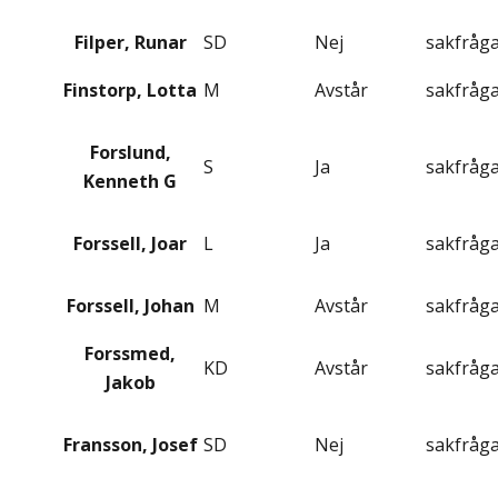
Filper, Runar
SD
Nej
sakfråg
Finstorp, Lotta
M
Avstår
sakfråg
Forslund,
S
Ja
sakfråg
Kenneth G
Forssell, Joar
L
Ja
sakfråg
Forssell, Johan
M
Avstår
sakfråg
Forssmed,
KD
Avstår
sakfråg
Jakob
Fransson, Josef
SD
Nej
sakfråg