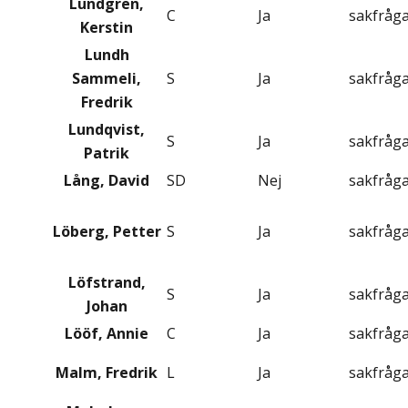
Lundgren,
C
Ja
sakfråg
Kerstin
Lundh
Sammeli,
S
Ja
sakfråg
Fredrik
Lundqvist,
S
Ja
sakfråg
Patrik
Lång, David
SD
Nej
sakfråg
Löberg, Petter
S
Ja
sakfråg
Löfstrand,
S
Ja
sakfråg
Johan
Lööf, Annie
C
Ja
sakfråg
Malm, Fredrik
L
Ja
sakfråg