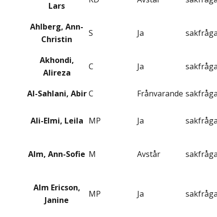
Lars
Ahlberg, Ann-
S
Ja
sakfråg
Christin
Akhondi,
C
Ja
sakfråg
Alireza
Al-Sahlani, Abir
C
Frånvarande
sakfråg
Ali-Elmi, Leila
MP
Ja
sakfråg
Alm, Ann-Sofie
M
Avstår
sakfråg
Alm Ericson,
MP
Ja
sakfråg
Janine