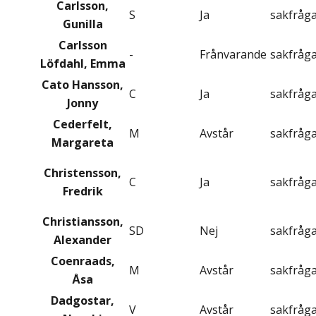
Carlsson,
S
Ja
sakfråg
Gunilla
Carlsson
-
Frånvarande
sakfråg
Löfdahl, Emma
Cato Hansson,
C
Ja
sakfråg
Jonny
Cederfelt,
M
Avstår
sakfråg
Margareta
Christensson,
C
Ja
sakfråg
Fredrik
Christiansson,
SD
Nej
sakfråg
Alexander
Coenraads,
M
Avstår
sakfråg
Åsa
Dadgostar,
V
Avstår
sakfråg