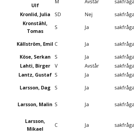
M
Avstår
sakfråg
Ulf
Kronlid, Julia
SD
Nej
sakfråg
Kronståhl,
S
Ja
sakfråg
Tomas
Källström, Emil
C
Ja
sakfråg
Köse, Serkan
S
Ja
sakfråg
Lahti, Birger
V
Avstår
sakfråg
Lantz, Gustaf
S
Ja
sakfråg
Larsson, Dag
S
Ja
sakfråg
Larsson, Malin
S
Ja
sakfråg
Larsson,
C
Ja
sakfråg
Mikael