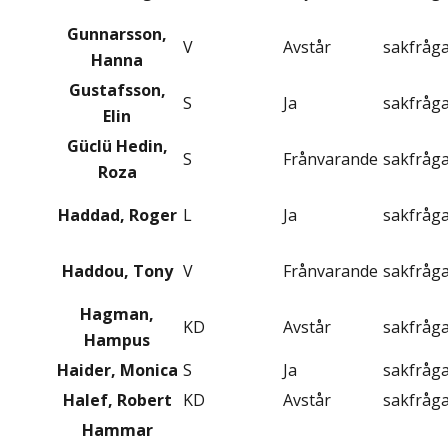
Gunnarsson,
V
Avstår
sakfråg
Hanna
Gustafsson,
S
Ja
sakfråg
Elin
Güclü Hedin,
S
Frånvarande
sakfråg
Roza
Haddad, Roger
L
Ja
sakfråg
Haddou, Tony
V
Frånvarande
sakfråg
Hagman,
KD
Avstår
sakfråg
Hampus
Haider, Monica
S
Ja
sakfråg
Halef, Robert
KD
Avstår
sakfråg
Hammar