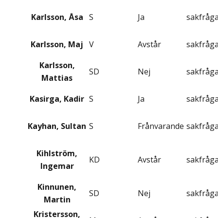
Karlsson, Åsa
S
Ja
sakfråg
Karlsson, Maj
V
Avstår
sakfråg
Karlsson,
SD
Nej
sakfråg
Mattias
Kasirga, Kadir
S
Ja
sakfråg
Kayhan, Sultan
S
Frånvarande
sakfråg
Kihlström,
KD
Avstår
sakfråg
Ingemar
Kinnunen,
SD
Nej
sakfråg
Martin
Kristersson,