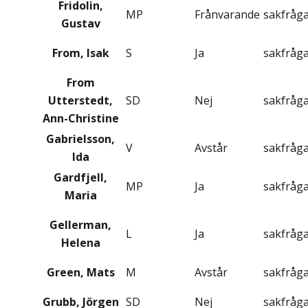
Fridolin,
MP
Frånvarande
sakfråg
Gustav
From, Isak
S
Ja
sakfråg
From
Utterstedt,
SD
Nej
sakfråg
Ann-Christine
Gabrielsson,
V
Avstår
sakfråg
Ida
Gardfjell,
MP
Ja
sakfråg
Maria
Gellerman,
L
Ja
sakfråg
Helena
Green, Mats
M
Avstår
sakfråg
Grubb, Jörgen
SD
Nej
sakfråg