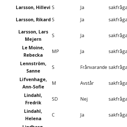
Larsson, Hillevi
S
Ja
sakfråg
Larsson, Rikard
S
Ja
sakfråg
Larsson, Lars
S
Ja
sakfråg
Mejern
Le Moine,
MP
Ja
sakfråg
Rebecka
Lennström,
S
Frånvarande
sakfråg
Sanne
Lifvenhage,
M
Avstår
sakfråg
Ann-Sofie
Lindahl,
SD
Nej
sakfråg
Fredrik
Lindahl,
C
Ja
sakfråg
Helena