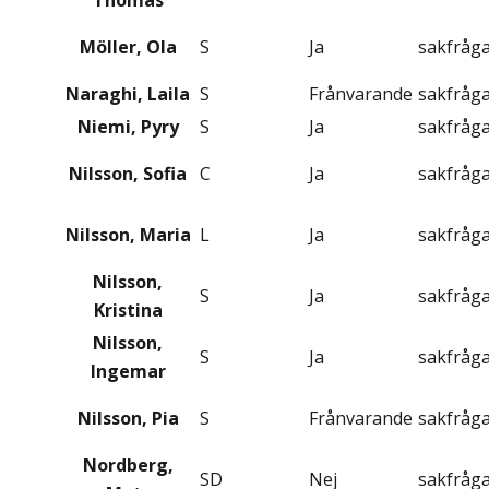
Thomas
Möller, Ola
S
Ja
sakfråg
Naraghi, Laila
S
Frånvarande
sakfråg
Niemi, Pyry
S
Ja
sakfråg
Nilsson, Sofia
C
Ja
sakfråg
Nilsson, Maria
L
Ja
sakfråg
Nilsson,
S
Ja
sakfråg
Kristina
Nilsson,
S
Ja
sakfråg
Ingemar
Nilsson, Pia
S
Frånvarande
sakfråg
Nordberg,
SD
Nej
sakfråg