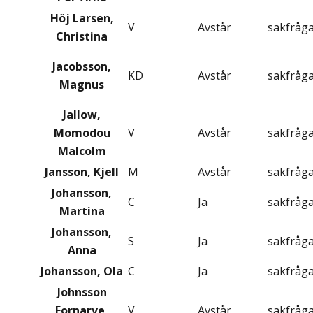
Höj Larsen,
V
Avstår
sakfråg
Christina
Jacobsson,
KD
Avstår
sakfråg
Magnus
Jallow,
Momodou
V
Avstår
sakfråg
Malcolm
Jansson, Kjell
M
Avstår
sakfråg
Johansson,
C
Ja
sakfråg
Martina
Johansson,
S
Ja
sakfråg
Anna
Johansson, Ola
C
Ja
sakfråg
Johnsson
Fornarve,
V
Avstår
sakfråg