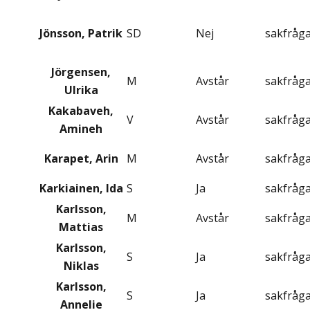
Jönsson, Patrik
SD
Nej
sakfråg
Jörgensen,
M
Avstår
sakfråg
Ulrika
Kakabaveh,
V
Avstår
sakfråg
Amineh
Karapet, Arin
M
Avstår
sakfråg
Karkiainen, Ida
S
Ja
sakfråg
Karlsson,
M
Avstår
sakfråg
Mattias
Karlsson,
S
Ja
sakfråg
Niklas
Karlsson,
S
Ja
sakfråg
Annelie