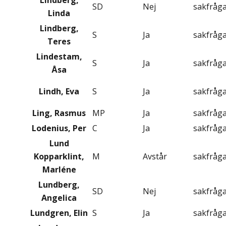
Lindberg,
SD
Nej
sakfråg
Linda
Lindberg,
S
Ja
sakfråg
Teres
Lindestam,
S
Ja
sakfråg
Åsa
Lindh, Eva
S
Ja
sakfråg
Ling, Rasmus
MP
Ja
sakfråg
Lodenius, Per
C
Ja
sakfråg
Lund
Kopparklint,
M
Avstår
sakfråg
Marléne
Lundberg,
SD
Nej
sakfråg
Angelica
Lundgren, Elin
S
Ja
sakfråg