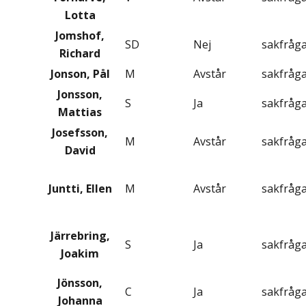
Lotta
Jomshof,
SD
Nej
sakfråg
Richard
Jonson, Pål
M
Avstår
sakfråg
Jonsson,
S
Ja
sakfråg
Mattias
Josefsson,
M
Avstår
sakfråg
David
Juntti, Ellen
M
Avstår
sakfråg
Järrebring,
S
Ja
sakfråg
Joakim
Jönsson,
C
Ja
sakfråg
Johanna