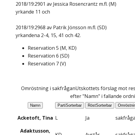
2018/19:2901 av Jessica Rosencrantz m.fl. (M)
yrkande 11 och
2018/19:2968 av Patrik Jönsson m.fl. (SD)
yrkandena 2-4, 15, 41 och 42.
Reservation
5
(
M, KD
)
Reservation
6
(
SD
)
Reservation
7
(
V
)
Omröstning i sakfrågan
Utskottets förslag mot res
efter "Namn" i fallande ordn
Namn
Parti
Sorterbar
Röst
Sorterbar
Omröstni
Acketoft, Tina
L
Ja
sakfråg
Adaktusson,
KD
Avstår
sakfråg