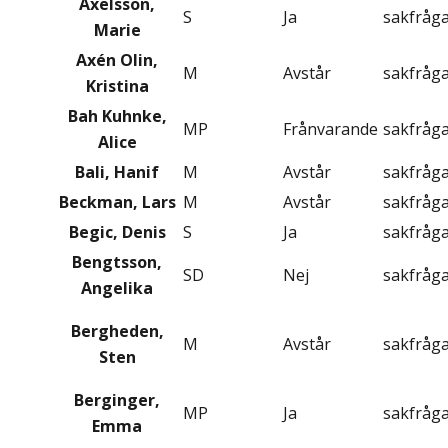
Axelsson,
S
Ja
sakfråg
Marie
Axén Olin,
M
Avstår
sakfråg
Kristina
Bah Kuhnke,
MP
Frånvarande
sakfråg
Alice
Bali, Hanif
M
Avstår
sakfråg
Beckman, Lars
M
Avstår
sakfråg
Begic, Denis
S
Ja
sakfråg
Bengtsson,
SD
Nej
sakfråg
Angelika
Bergheden,
M
Avstår
sakfråg
Sten
Berginger,
MP
Ja
sakfråg
Emma