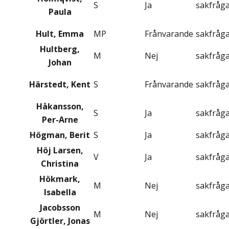
S
Ja
sakfråg
Paula
Hult, Emma
MP
Frånvarande
sakfråg
Hultberg,
M
Nej
sakfråg
Johan
Härstedt, Kent
S
Frånvarande
sakfråg
Håkansson,
S
Ja
sakfråg
Per-Arne
Högman, Berit
S
Ja
sakfråg
Höj Larsen,
V
Ja
sakfråg
Christina
Hökmark,
M
Nej
sakfråg
Isabella
Jacobsson
M
Nej
sakfråg
Gjörtler, Jonas