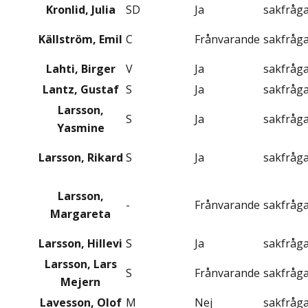
Kronlid, Julia
SD
Ja
sakfråg
Källström, Emil
C
Frånvarande
sakfråg
Lahti, Birger
V
Ja
sakfråg
Lantz, Gustaf
S
Ja
sakfråg
Larsson,
S
Ja
sakfråg
Yasmine
Larsson, Rikard
S
Ja
sakfråg
Larsson,
-
Frånvarande
sakfråg
Margareta
Larsson, Hillevi
S
Ja
sakfråg
Larsson, Lars
S
Frånvarande
sakfråg
Mejern
Lavesson, Olof
M
Nej
sakfråg