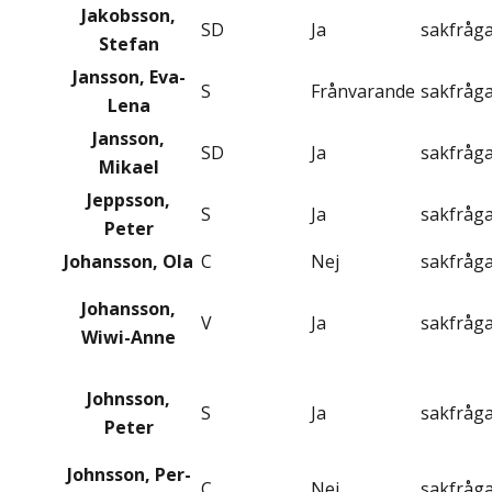
Jakobsson,
SD
Ja
sakfråg
Stefan
Jansson, Eva-
S
Frånvarande
sakfråg
Lena
Jansson,
SD
Ja
sakfråg
Mikael
Jeppsson,
S
Ja
sakfråg
Peter
Johansson, Ola
C
Nej
sakfråg
Johansson,
V
Ja
sakfråg
Wiwi-Anne
Johnsson,
S
Ja
sakfråg
Peter
Johnsson, Per-
C
Nej
sakfråg