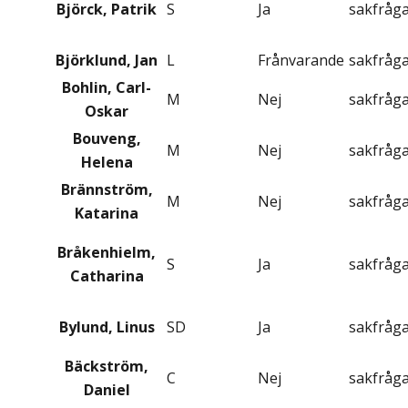
Björck, Patrik
S
Ja
sakfråg
Björklund, Jan
L
Frånvarande
sakfråg
Bohlin, Carl-
M
Nej
sakfråg
Oskar
Bouveng,
M
Nej
sakfråg
Helena
Brännström,
M
Nej
sakfråg
Katarina
Bråkenhielm,
S
Ja
sakfråg
Catharina
Bylund, Linus
SD
Ja
sakfråg
Bäckström,
C
Nej
sakfråg
Daniel