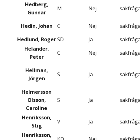
Hedberg,
M
Nej
sakfråg
Gunnar
Hedin, Johan
C
Nej
sakfråg
Hedlund, Roger
SD
Ja
sakfråg
Helander,
C
Nej
sakfråg
Peter
Hellman,
S
Ja
sakfråg
Jörgen
Helmersson
Olsson,
S
Ja
sakfråg
Caroline
Henriksson,
V
Ja
sakfråg
Stig
Henriksson,
KD
Nej
sakfråg