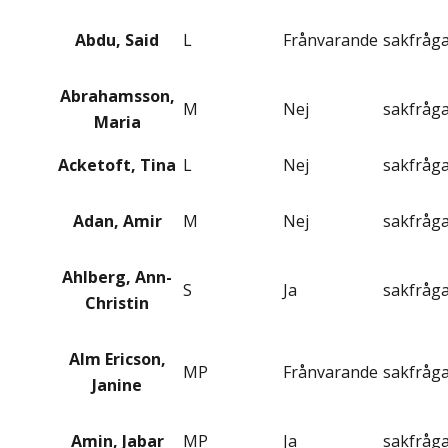
Abdu, Said
L
Frånvarande
sakfråg
Abrahamsson,
M
Nej
sakfråg
Maria
Acketoft, Tina
L
Nej
sakfråg
Adan, Amir
M
Nej
sakfråg
Ahlberg, Ann-
S
Ja
sakfråg
Christin
Alm Ericson,
MP
Frånvarande
sakfråg
Janine
Amin, Jabar
MP
Ja
sakfråg