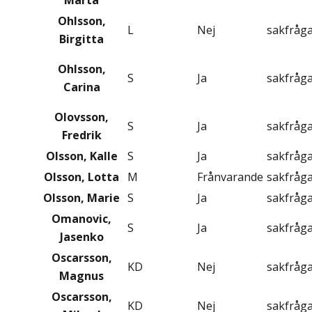
Marta
Ohlsson,
L
Nej
sakfråg
Birgitta
Ohlsson,
S
Ja
sakfråg
Carina
Olovsson,
S
Ja
sakfråg
Fredrik
Olsson, Kalle
S
Ja
sakfråg
Olsson, Lotta
M
Frånvarande
sakfråg
Olsson, Marie
S
Ja
sakfråg
Omanovic,
S
Ja
sakfråg
Jasenko
Oscarsson,
KD
Nej
sakfråg
Magnus
Oscarsson,
KD
Nej
sakfråg