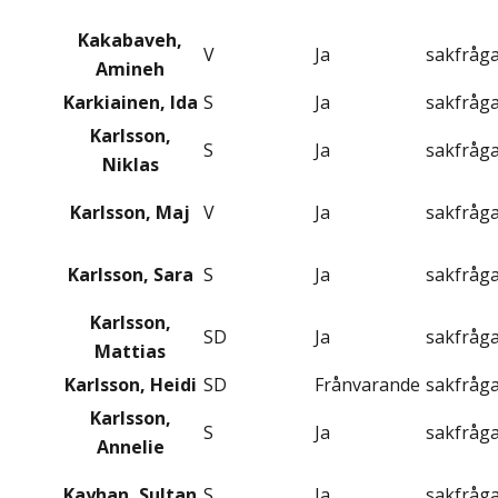
Kakabaveh,
V
Ja
sakfråg
Amineh
Karkiainen, Ida
S
Ja
sakfråg
Karlsson,
S
Ja
sakfråg
Niklas
Karlsson, Maj
V
Ja
sakfråg
Karlsson, Sara
S
Ja
sakfråg
Karlsson,
SD
Ja
sakfråg
Mattias
Karlsson, Heidi
SD
Frånvarande
sakfråg
Karlsson,
S
Ja
sakfråg
Annelie
Kayhan, Sultan
S
Ja
sakfråg