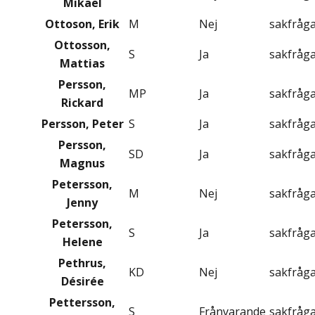
Mikael
Ottoson, Erik
M
Nej
sakfråg
Ottosson,
S
Ja
sakfråg
Mattias
Persson,
MP
Ja
sakfråg
Rickard
Persson, Peter
S
Ja
sakfråg
Persson,
SD
Ja
sakfråg
Magnus
Petersson,
M
Nej
sakfråg
Jenny
Petersson,
S
Ja
sakfråg
Helene
Pethrus,
KD
Nej
sakfråg
Désirée
Pettersson,
S
Frånvarande
sakfråg