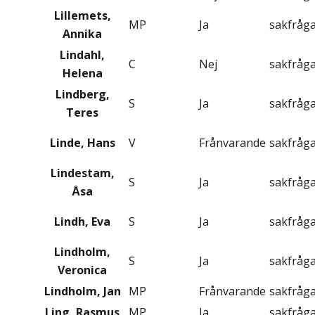
Lillemets,
MP
Ja
sakfråg
Annika
Lindahl,
C
Nej
sakfråg
Helena
Lindberg,
S
Ja
sakfråg
Teres
Linde, Hans
V
Frånvarande
sakfråg
Lindestam,
S
Ja
sakfråg
Åsa
Lindh, Eva
S
Ja
sakfråg
Lindholm,
S
Ja
sakfråg
Veronica
Lindholm, Jan
MP
Frånvarande
sakfråg
Ling, Rasmus
MP
Ja
sakfråg