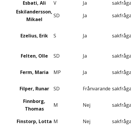
Esbati, Ali
V
Ja
sakfråg
Eskilandersson,
SD
Ja
sakfråg
Mikael
Ezelius, Erik
S
Ja
sakfråg
Felten, Olle
SD
Ja
sakfråg
Ferm, Maria
MP
Ja
sakfråg
Filper, Runar
SD
Frånvarande
sakfråg
Finnborg,
M
Nej
sakfråg
Thomas
Finstorp, Lotta
M
Nej
sakfråg