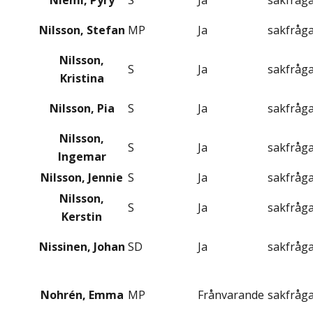
Niemi, Pyry
S
Ja
sakfråg
Nilsson, Stefan
MP
Ja
sakfråg
Nilsson,
S
Ja
sakfråg
Kristina
Nilsson, Pia
S
Ja
sakfråg
Nilsson,
S
Ja
sakfråg
Ingemar
Nilsson, Jennie
S
Ja
sakfråg
Nilsson,
S
Ja
sakfråg
Kerstin
Nissinen, Johan
SD
Ja
sakfråg
Nohrén, Emma
MP
Frånvarande
sakfråg