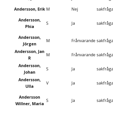
Andersson, Erik
M
Nej
sakfråg
Andersson,
S
Ja
sakfråg
Phia
Andersson,
M
Frånvarande
sakfråg
Jörgen
Andersson, Jan
M
Frånvarande
sakfråg
R
Andersson,
S
Ja
sakfråg
Johan
Andersson,
V
Ja
sakfråg
Ulla
Andersson
S
Ja
sakfråg
Willner, Maria