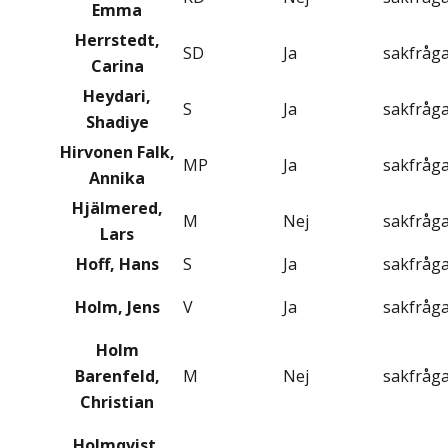
Emma
Herrstedt,
SD
Ja
sakfråg
Carina
Heydari,
S
Ja
sakfråg
Shadiye
Hirvonen Falk,
MP
Ja
sakfråg
Annika
Hjälmered,
M
Nej
sakfråg
Lars
Hoff, Hans
S
Ja
sakfråg
Holm, Jens
V
Ja
sakfråg
Holm
Barenfeld,
M
Nej
sakfråg
Christian
Holmqvist,