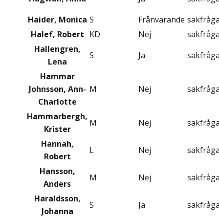
Haider, Monica
S
Frånvarande
sakfråg
Halef, Robert
KD
Nej
sakfråg
Hallengren,
S
Ja
sakfråg
Lena
Hammar
Johnsson, Ann-
M
Nej
sakfråg
Charlotte
Hammarbergh,
M
Nej
sakfråg
Krister
Hannah,
L
Nej
sakfråg
Robert
Hansson,
M
Nej
sakfråg
Anders
Haraldsson,
S
Ja
sakfråg
Johanna