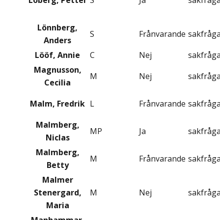
Löberg, Petter
S
Ja
sakfråg
Lönnberg,
S
Frånvarande
sakfråg
Anders
Lööf, Annie
C
Nej
sakfråg
Magnusson,
M
Nej
sakfråg
Cecilia
Malm, Fredrik
L
Frånvarande
sakfråg
Malmberg,
MP
Ja
sakfråg
Niclas
Malmberg,
M
Frånvarande
sakfråg
Betty
Malmer
Stenergard,
M
Nej
sakfråg
Maria