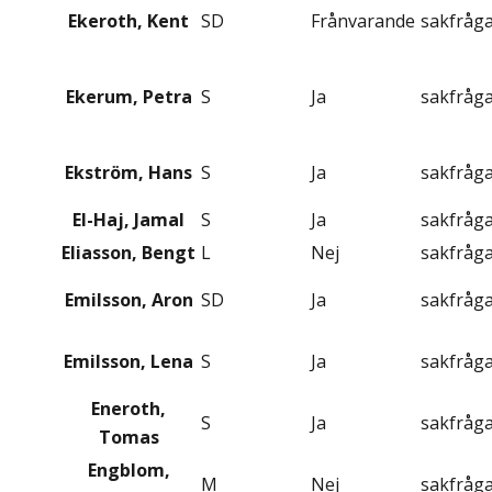
Ekeroth, Kent
SD
Frånvarande
sakfråg
Ekerum, Petra
S
Ja
sakfråg
Ekström, Hans
S
Ja
sakfråg
El-Haj, Jamal
S
Ja
sakfråg
Eliasson, Bengt
L
Nej
sakfråg
Emilsson, Aron
SD
Ja
sakfråg
Emilsson, Lena
S
Ja
sakfråg
Eneroth,
S
Ja
sakfråg
Tomas
Engblom,
M
Nej
sakfråg