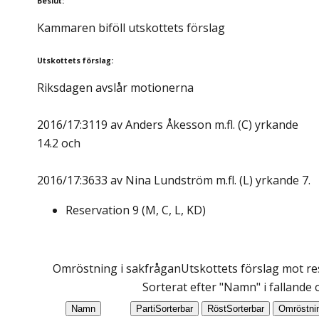
Beslut
:
Kammaren biföll utskottets förslag
Utskottets förslag
:
Riksdagen avslår motionerna
2016/17:3119 av Anders Åkesson m.fl. (C) yrkande
14.2 och
2016/17:3633 av Nina Lundström m.fl. (L) yrkande 7.
Reservation
9
(
M, C, L, KD
)
Omröstning i sakfrågan
Utskottets förslag mot res
Sorterat efter "Namn" i fallande
Namn
Parti
Sorterbar
Röst
Sorterbar
Omröstni