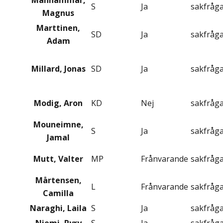
Manhammar,
S
Ja
sakfråg
Magnus
Marttinen,
SD
Ja
sakfråg
Adam
Millard, Jonas
SD
Ja
sakfråg
Modig, Aron
KD
Nej
sakfråg
Mouneimne,
S
Ja
sakfråg
Jamal
Mutt, Valter
MP
Frånvarande
sakfråg
Mårtensen,
L
Frånvarande
sakfråg
Camilla
Naraghi, Laila
S
Ja
sakfråg