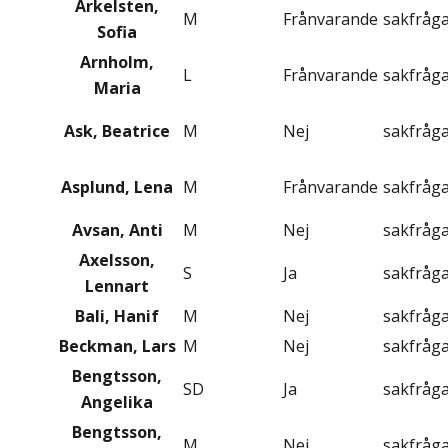
Arkelsten,
M
Frånvarande
sakfråg
Sofia
Arnholm,
L
Frånvarande
sakfråg
Maria
Ask, Beatrice
M
Nej
sakfråg
Asplund, Lena
M
Frånvarande
sakfråg
Avsan, Anti
M
Nej
sakfråg
Axelsson,
S
Ja
sakfråg
Lennart
Bali, Hanif
M
Nej
sakfråg
Beckman, Lars
M
Nej
sakfråg
Bengtsson,
SD
Ja
sakfråg
Angelika
Bengtsson,
M
Nej
sakfråg