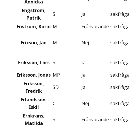
Annicka
Engström,
S
Ja
sakfråg
Patrik
Enström, Karin
M
Frånvarande
sakfråg
Ericson, Jan
M
Nej
sakfråg
Eriksson, Lars
S
Ja
sakfråg
Eriksson, Jonas
MP
Ja
sakfråg
Eriksson,
SD
Ja
sakfråg
Fredrik
Erlandsson,
C
Nej
sakfråg
Eskil
Ernkrans,
S
Frånvarande
sakfråg
Matilda