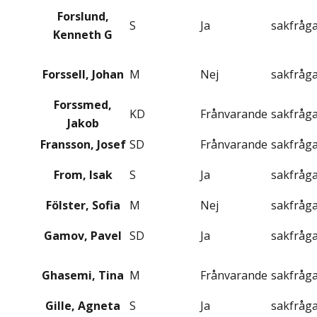
Forslund,
S
Ja
sakfråg
Kenneth G
Forssell, Johan
M
Nej
sakfråg
Forssmed,
KD
Frånvarande
sakfråg
Jakob
Fransson, Josef
SD
Frånvarande
sakfråg
From, Isak
S
Ja
sakfråg
Fölster, Sofia
M
Nej
sakfråg
Gamov, Pavel
SD
Ja
sakfråg
Ghasemi, Tina
M
Frånvarande
sakfråg
Gille, Agneta
S
Ja
sakfråg