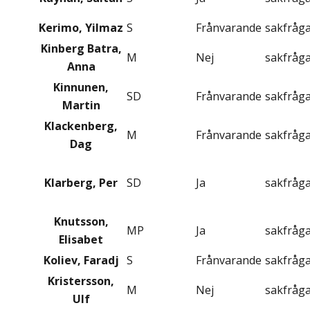
Kerimo, Yilmaz
S
Frånvarande
sakfråg
Kinberg Batra,
M
Nej
sakfråg
Anna
Kinnunen,
SD
Frånvarande
sakfråg
Martin
Klackenberg,
M
Frånvarande
sakfråg
Dag
Klarberg, Per
SD
Ja
sakfråg
Knutsson,
MP
Ja
sakfråg
Elisabet
Koliev, Faradj
S
Frånvarande
sakfråg
Kristersson,
M
Nej
sakfråg
Ulf