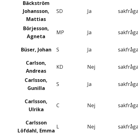
Bäckström
Johansson,
SD
Ja
sakfråg
Mattias
Börjesson,
MP
Ja
sakfråg
Agneta
Büser, Johan
S
Ja
sakfråg
Carlson,
KD
Nej
sakfråg
Andreas
Carlsson,
S
Ja
sakfråg
Gunilla
Carlsson,
C
Nej
sakfråg
Ulrika
Carlsson
L
Nej
sakfråg
Löfdahl, Emma