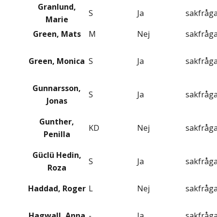
Granlund,
S
Ja
sakfråg
Marie
Green, Mats
M
Nej
sakfråg
Green, Monica
S
Ja
sakfråg
Gunnarsson,
S
Ja
sakfråg
Jonas
Gunther,
KD
Nej
sakfråg
Penilla
Güclü Hedin,
S
Ja
sakfråg
Roza
Haddad, Roger
L
Nej
sakfråg
Hagwall, Anna
-
Ja
sakfråg