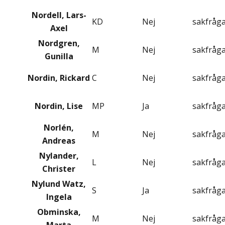
Nordell, Lars-
KD
Nej
sakfråg
Axel
Nordgren,
M
Nej
sakfråg
Gunilla
Nordin, Rickard
C
Nej
sakfråg
Nordin, Lise
MP
Ja
sakfråg
Norlén,
M
Nej
sakfråg
Andreas
Nylander,
L
Nej
sakfråg
Christer
Nylund Watz,
S
Ja
sakfråg
Ingela
Obminska,
M
Nej
sakfråg