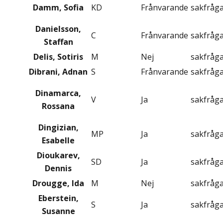
Damm, Sofia
KD
Frånvarande
sakfråg
Danielsson,
C
Frånvarande
sakfråg
Staffan
Delis, Sotiris
M
Nej
sakfråg
Dibrani, Adnan
S
Frånvarande
sakfråg
Dinamarca,
V
Ja
sakfråg
Rossana
Dingizian,
MP
Ja
sakfråg
Esabelle
Dioukarev,
SD
Ja
sakfråg
Dennis
Drougge, Ida
M
Nej
sakfråg
Eberstein,
S
Ja
sakfråg
Susanne