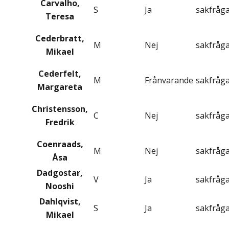
Carvalho,
S
Ja
sakfråg
Teresa
Cederbratt,
M
Nej
sakfråg
Mikael
Cederfelt,
M
Frånvarande
sakfråg
Margareta
Christensson,
C
Nej
sakfråg
Fredrik
Coenraads,
M
Nej
sakfråg
Åsa
Dadgostar,
V
Ja
sakfråg
Nooshi
Dahlqvist,
S
Ja
sakfråg
Mikael