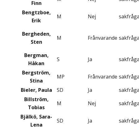
Finn
Bengtzboe,
M
Nej
sakfråg
Erik
Bergheden,
M
Frånvarande
sakfråg
Sten
Bergman,
S
Ja
sakfråg
Håkan
Bergström,
MP
Frånvarande
sakfråg
Stina
Bieler, Paula
SD
Ja
sakfråg
Billström,
M
Nej
sakfråg
Tobias
Bjälkö, Sara-
SD
Ja
sakfråg
Lena