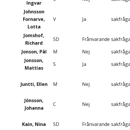
Ingvar
Johnsson
Fornarve,
V
Ja
sakfråg
Lotta
Jomshof,
SD
Frånvarande
sakfråg
Richard
Jonson, Pål
M
Nej
sakfråg
Jonsson,
S
Ja
sakfråg
Mattias
Juntti, Ellen
M
Nej
sakfråg
Jönsson,
C
Nej
sakfråg
Johanna
Kain, Nina
SD
Frånvarande
sakfråg