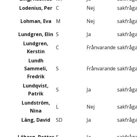
Lodenius, Per
C
Nej
sakfråg
Lohman, Eva
M
Nej
sakfråg
Lundgren, Elin
S
Ja
sakfråg
Lundgren,
C
Frånvarande
sakfråg
Kerstin
Lundh
Sammeli,
S
Frånvarande
sakfråg
Fredrik
Lundqvist,
S
Ja
sakfråg
Patrik
Lundström,
L
Nej
sakfråg
Nina
Lång, David
SD
Ja
sakfråg