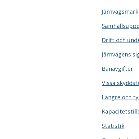
Järnvägsmar
Samhällsuppd
Drift och und
Järnvägens s
Banavgifter
Vissa skyddsf
Längre och ty
Kapacitetstill
Statistik