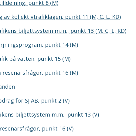
illdelning, punkt 8 (M)
 av kollektivtrafiklagen, punkt 11 (M, C, L, KD)
afikens biljettsystem m.m., punkt 13 (M, C, L, KD)
örjningsprogram, punkt 14 (M)
afik på vatten, punkt 15 (M)
a resenärsfrågor, punkt 16 (M)
randen
rag för SJ AB, punkt 2 (V)
fikens biljettsystem m.m., punkt 13 (V)
resenärsfrågor, punkt 16 (V)