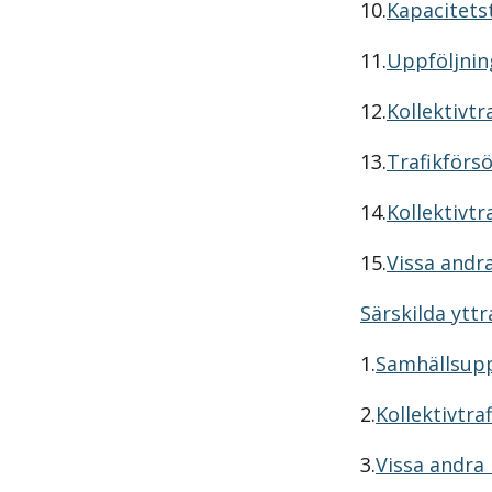
10.
Kapacitetst
11.
Uppföljning
12.
Kollektivtr
13.
Trafikförs
14.
Kollektivtr
15.
Vissa andr
Särskilda ytt
1.
Samhällsuppd
2.
Kollektivtra
3.
Vissa andra 