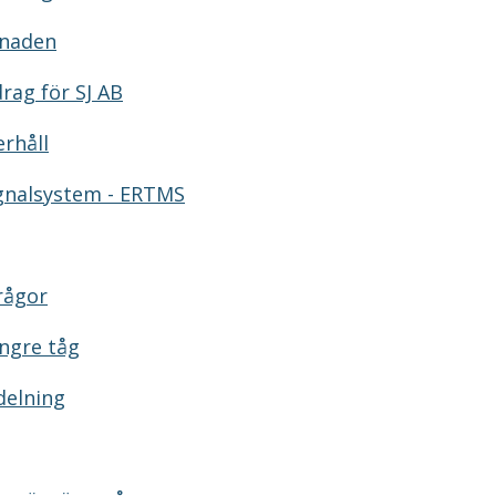
knaden
rag för SJ AB
erhåll
ignalsystem - ERTMS
rågor
ngre tåg
delning