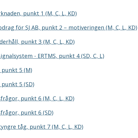
knaden, punkt 1 (M, C, L, KD)
rag för SJ AB, punkt 2 – motiveringen (M, C, L, KD)
derhåll, punkt 3 (M, C, L, KD)
ignalsystem - ERTMS, punkt 4 (SD, C, L)
 punkt 5 (M)
 punkt 5 (SD)
frågor, punkt 6 (M, C, L, KD)
frågor, punkt 6 (SD)
yngre tåg, punkt 7 (M, C, L, KD)