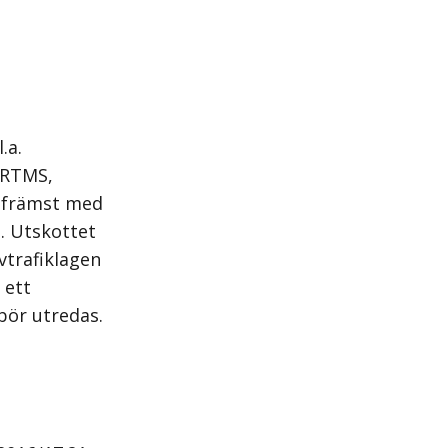
.a.
ERTMS,
s främst med
. Utskottet
ivtrafiklagen
 ett
bör utredas.