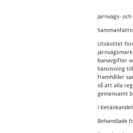
Järnvägs- och 
Sammanfattn
Utskottet för
järnvägsmark
banavgifter o
hänvisning ti
framhåller sam
så att alla re
gemensamt bet
I betänkandet 
Behandlade f