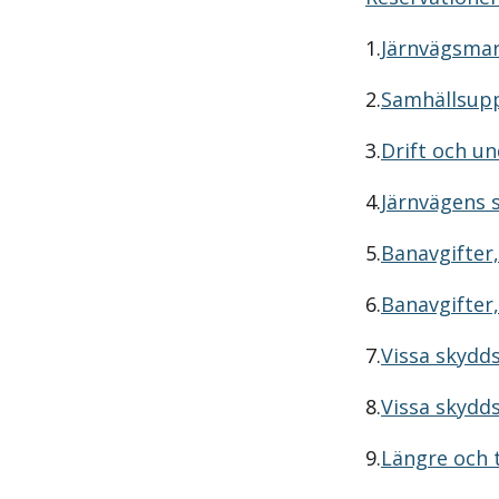
1.
Järnvägsmar
2.
Samhällsuppd
3.
Drift och un
4.
Järnvägens s
5.
Banavgifter,
6.
Banavgifter,
7.
Vissa skydds
8.
Vissa skydds
9.
Längre och t