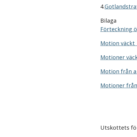
4.
Gotlandstraf
Bilaga
Förteckning ö
Motion väckt 
Motioner väck
Motion från 
Motioner frå
Utskottets för