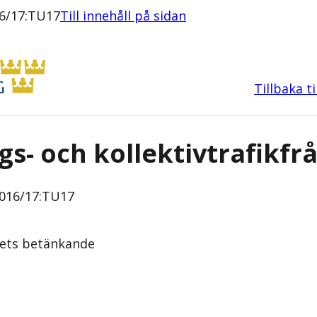
16/17:TU17
Till innehåll på sidan
Tillbaka t
gs- och kollektivtrafikfr
016/17:TU17
tets
betänkande