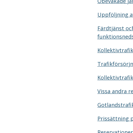
Obevakade jä
Uppföljning av
Färdtjänst och
funktionsned
Kollektivtraf
Trafikförsör
Kollektivtrafi
Vissa andra r
Gotlandstrafi
Prissättning
Reservationer