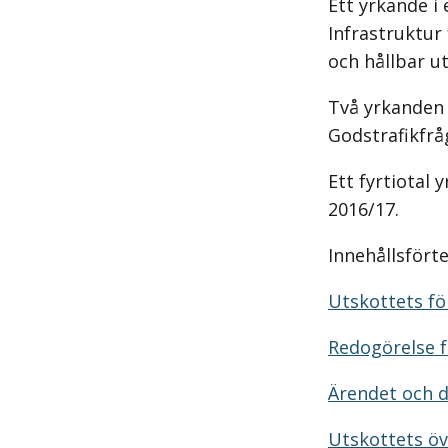
Ett yrkande i
Infrastruktur
och hållbar ut
Två yrkanden 
Godstrafikfrå
Ett fyrtiotal
2016/17.
Innehållsfört
Utskottets för
Redogörelse f
Ärendet och 
Utskottets ö