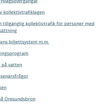
rnvägsövergångar
 kollektivtrafiklagen
 tillgänglig kollektivtrafik för personer med
sättning
ikens biljettsystem m.m.
jningsprogram
k på vatten
esenärsfrågor
ken
 på Öresundsbron