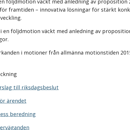
 en följdmotion väckt med anledning av proposition 
 för framtiden – innovativa lösningar för stärkt kon
veckling.
i en följdmotion väckt med anledning av propositio
gor.
 yrkanden i motioner från allmänna motionstiden 201
eckning
slag till riksdagsbeslut
ör ärendet
dess beredning
verväganden