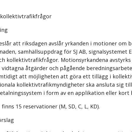
kollektivtrafikfrågor
ing
eslår att riksdagen avslår yrkanden i motioner om bl
naden, samhällsuppdrag för SJ AB, signalsystemet 
ch kollektivtrafikfrågor. Motionsyrkandena avstyrk
ll vidtagna åtgärder och pågående beredningsarbete
tidigt att möjligheten att göra ett tillägg i kollekt
gionala kollektivtrafikmyndigheter ska ansluta sig till
alningssystem i form av en applikation eller kort 
finns 15 reservationer (M, SD, C, L, KD).
örslag